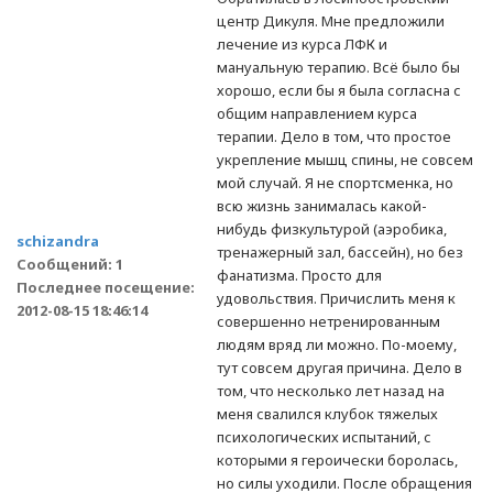
центр Дикуля. Мне предложили
лечение из курса ЛФК и
мануальную терапию. Всё было бы
хорошо, если бы я была согласна с
общим направлением курса
терапии. Дело в том, что простое
укрепление мышц спины, не совсем
мой случай. Я не спортсменка, но
всю жизнь занималась какой-
нибудь физкультурой (аэробика,
schizandra
тренажерный зал, бассейн), но без
Сообщений: 1
фанатизма. Просто для
Последнее посещение:
удовольствия. Причислить меня к
2012-08-15 18:46:14
совершенно нетренированным
людям вряд ли можно. По-моему,
тут совсем другая причина. Дело в
том, что несколько лет назад на
меня свалился клубок тяжелых
психологических испытаний, с
которыми я героически боролась,
но силы уходили. После обращения