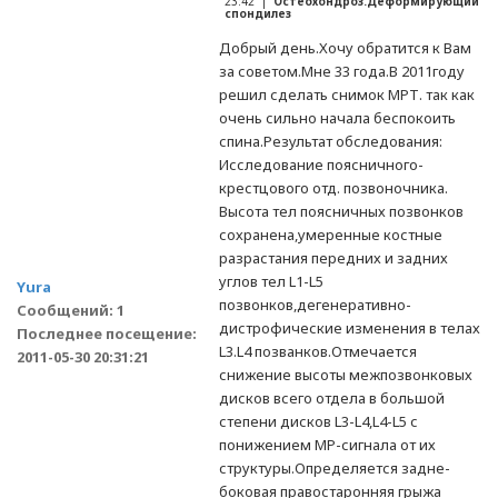
23:42 |
Остеохондроз.Деформирующий
спондилез
Добрый день.Хочу обратится к Вам
за советом.Мне 33 года.В 2011году
решил сделать снимок МРТ. так как
очень сильно начала беспокоить
спина.Результат обследования:
Исследование поясничного-
крестцового отд. позвоночника.
Высота тел поясничных позвонков
сохранена,умеренные костные
разрастания передних и задних
углов тел L1-L5
Yura
позвонков,дегенеративно-
Сообщений: 1
дистрофические изменения в телах
Последнее посещение:
L3.L4 позванков.Отмечается
2011-05-30 20:31:21
снижение высоты межпозвонковых
дисков всего отдела в большой
степени дисков L3-L4,L4-L5 с
понижением МР-сигнала от их
структуры.Определяется задне-
боковая правостаронняя грыжа