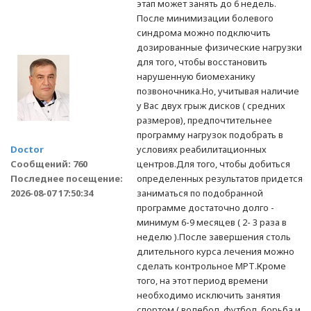
этап может занять до 6 недель.
После минимизации болевого
синдрома можно подключить
дозированные физические нагрузки
для того, чтобы восстановить
нарушенную биомеханику
позвоночника.Но, учитывая наличие
у Вас двух грыж дисков ( средних
размеров), предпочтительнее
программу нагрузок подобрать в
Doctor
условиях реабилитационных
Сообщений: 760
центров.Для того, чтобы добиться
Последнее посещение:
определенных результатов придется
2026-08-07 17:50:34
заниматься по подобранной
программе достаточно долго -
минимум 6-9 месяцев ( 2- 3 раза в
неделю ).После завершения столь
длительного курса лечения можно
сделать контрольное МРТ.Кроме
того, на этот период времени
необходимо исключить занятия
спортом ( волебол, футбол, борьба и