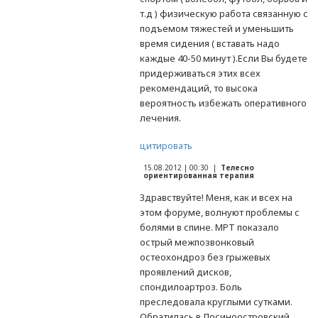
т.д ) физическую работа связанную с
подъемом тяжестей и уменьшить
время сидения ( вставать надо
каждые 40-50 минут ).Если Вы будете
придерживаться этих всех
рекомендаций, то высока
вероятность избежать оперативного
лечения.
цитировать
15.08.2012 | 00:30 |
Телесно
ориентированная терапия
Здравствуйте! Меня, как и всех на
этом форуме, волнуют проблемы с
болями в спине. МРТ показало
острый межпозвонковый
остеохондроз без грыжевых
проявлений дисков,
спондилоартроз. Боль
преследовала круглыми сутками.
Обратилась в Лосиноостровский