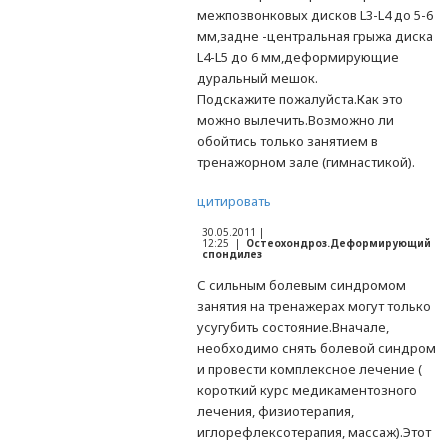
межпозвонковых дисков L3-L4 до 5-6
мм,задне -центральная грыжа диска
L4-L5 до 6 мм,деформирующие
дуральный мешок.
Подскажите пожалуйста.Как это
можно вылечить.Возможно ли
обойтись только занятием в
тренажорном зале (гимнастикой).
цитировать
30.05.2011 |
12:25 |
Остеохондроз.Деформирующий
спондилез
С сильным болевым синдромом
занятия на тренажерах могут только
усугубить состояние.Вначале,
необходимо снять болевой синдром
и провести комплексное лечение (
короткий курс медикаментозного
лечения, физиотерапия,
иглорефлексотерапия, массаж).Этот