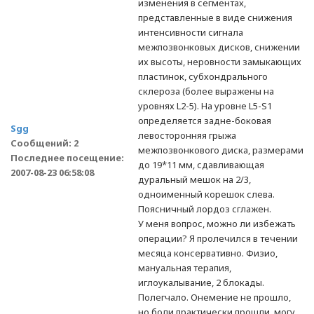
изменения в сегментах,
представленные в виде снижения
интенсивности сигнала
межпозвонковых дисков, снижении
их высоты, неровности замыкающих
пластинок, субхондрального
склероза (более выражены на
уровнях L2-5). На уровне L5-S1
определяется задне-боковая
Sgg
левосторонняя грыжа
Сообщений: 2
межпозвонкового диска, размерами
Последнее посещение:
до 19*11 мм, сдавливающая
2007-08-23 06:58:08
дуральный мешок на 2/3,
одноименный корешок слева.
Поясничный лордоз сглажен.
У меня вопрос, можно ли избежать
операции? Я пролечился в течении
месяца консервативно. Физио,
мануальная терапия,
иглоукалывание, 2 блокады.
Полегчало. Онемение не прошло,
но боли практически прошли, могу