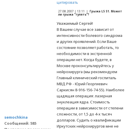
цитировать
27.08.2007 | 13:11 |
Грыжа L5 S1. Может
ли грыжа "гулять"?
Уважаемый Сергей!
В Вашем случае все зависит от
интенсивности болевого синдрома
и других проявлений. Если Ваше
состояние позволяет работать, то
необходимости в экстренной
операции нет. Когда будете, в
Москве проконсультируйтесь у
нейрохирурга (мы рекомендуем
Главный клинический госпиталь
МВД РФ - Юрий Георгиевич
Саркисян 8-916-156-74-55). Наиболее
щадящая операция: лазерная
энуклеация ядра. Стоимость
операции в зависимости от степени
сложности, от 1,5 до 4-х тысяч
semochkina
долларов. Судить о квалификации
Сообщений: 585
Иркутских нейрохирургов мне не