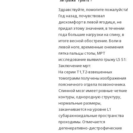
ли грыжа "гулять"?
Здравствуйте, помогите пожалуйста!
Год назад, почувствовал
дискомфорт в левой ягодице, не
придал этому значения, в течении
года большие нагрузки на спину, в
итоге весной обострение. Боли в
левой ноге, временные онемения
пятка пальцы стопы, МРТ
исследование выявило грыжу L5 S1:
Заключение мрт:
На серии Т1,Т2-взвешенных
томограмм получены изображения
поясничного отдела позвоночника.
Спинной мозг имеет ровные четкие
контуры, однородную структуру,
нормальные размеры,
заканчивается на уровне L1
субарахноидальные пространства
проходимы. Отмечается
дегенеративно-дистрофические