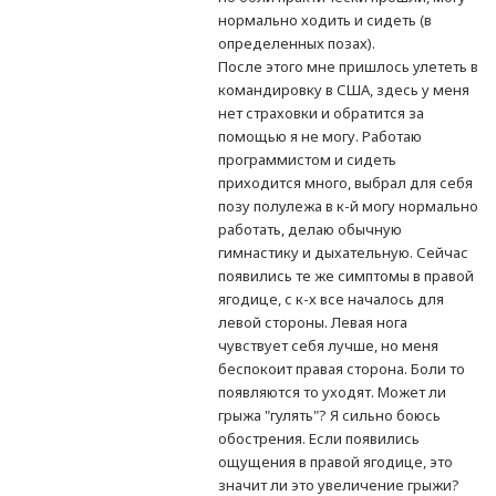
нормально ходить и сидеть (в
определенных позах).
После этого мне пришлось улететь в
командировку в США, здесь у меня
нет страховки и обратится за
помощью я не могу. Работаю
программистом и сидеть
приходится много, выбрал для себя
позу полулежа в к-й могу нормально
работать, делаю обычную
гимнастику и дыхательную. Сейчас
появились те же симптомы в правой
ягодице, с к-х все началось для
левой стороны. Левая нога
чувствует себя лучше, но меня
беспокоит правая сторона. Боли то
появляются то уходят. Может ли
грыжа "гулять"? Я сильно боюсь
обострения. Если появились
ощущения в правой ягодице, это
значит ли это увеличение грыжи?