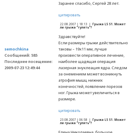
Заранее спасибо, Сергей 28 лет.
цитировать
22.08.2007 | 18:13 |
Грыжа L5 S1. Может
ли грыжа "гулять"?
Здравствуйте!
Если размеры грыжи действительно
semochkina
таковы – 19х11 мм, лучше
Сообщений: 585
произвести оперативное лечение,
Последнее посещение:
наиболее щадящая операция
2009-07-23 12:49:44
лазерная энуклеация ядра. Следом
за онемением может возникнуть
атрофия мышц нижних
конечностей, появление порезов
ног. Грыжа может увеличиться в
размере.
цитировать
23.08.2007 | 06:58 |
Грыжа L5 S1. Может
ли грыжа "гулять"?
Елена Николаевна, большое