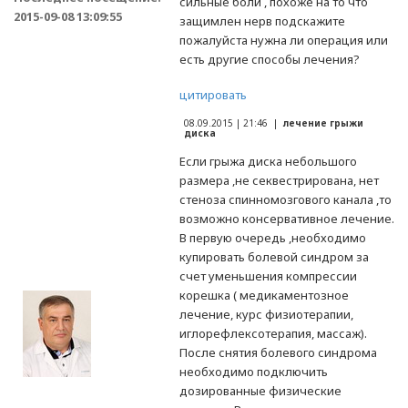
сильные боли , похоже на то что
2015-09-08 13:09:55
защимлен нерв подскажите
пожалуйста нужна ли операция или
есть другие способы лечения?
цитировать
08.09.2015 | 21:46 |
лечение грыжи
диска
Если грыжа диска небольшого
размера ,не секвестрирована, нет
стеноза спинномозгового канала ,то
возможно консервативное лечение.
В первую очередь ,необходимо
купировать болевой синдром за
счет уменьшения компрессии
корешка ( медикаментозное
лечение, курс физиотерапии,
иглорефлексотерапия, массаж).
После снятия болевого синдрома
необходимо подключить
дозированные физические