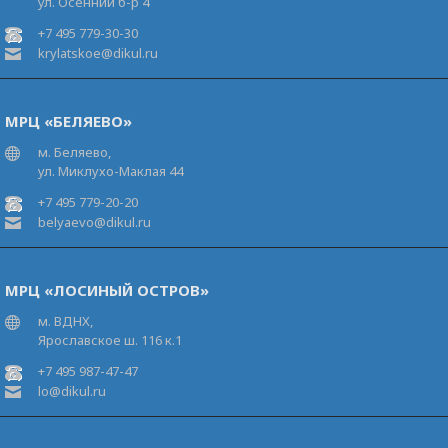
ул. Осенний б-р 4
+7 495 779-30-30
krylatskoe@dikul.ru
МРЦ «БЕЛЯЕВО»
м. Беляево,
ул. Миклухо-Маклая 44
+7 495 779-20-20
belyaevo@dikul.ru
МРЦ «ЛОСИНЫЙ ОСТРОВ»
м. ВДНХ,
Ярославское ш. 116 к.1
+7 495 987-47-47
lo@dikul.ru