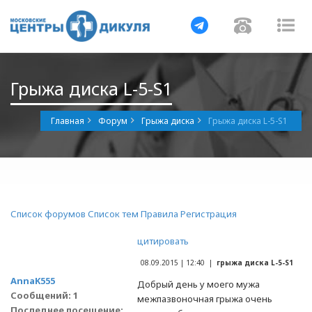
Навигация
Навигац
На
Грыжа диска L-5-S1
Главная
Форум
Грыжа диска
Грыжа диска L-5-S1
Список форумов
Список тем
Правила
Регистрация
цитировать
08.09.2015 | 12:40 |
грыжа диска L-5-S1
AnnaK555
Добрый день у моего мужа
Сообщений: 1
межпазвоночная грыжа очень
Последнее посещение: