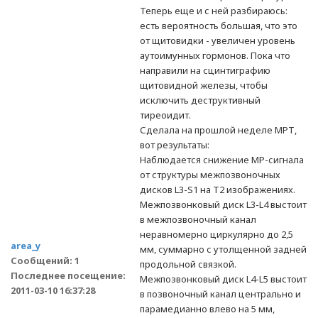
Теперь еще и с ней разбираюсь:
есть вероятность большая, что это
от щитовидки - увеличен уровень
аутоимунных гормонов. Пока что
направили на сцинтиграфию
щитовидной железы, чтобы
исключить деструктивный
тиреоидит.
Сделала на прошлой неделе МРТ,
вот результаты:
Наблюдается снижение МР-сигнала
от структуры межпозвоночных
дисков L3-S1 на Т2 изображениях.
Межпозвонковый диск L3-L4 выстоит
в межпозвоночный канал
неравномерно циркулярно до 2,5
area_y
мм, суммарно с утолщенной задней
Сообщений: 1
продольной связкой.
Последнее посещение:
Межпозвонковый диск L4-L5 выстоит
2011-03-10 16:37:28
в позвоночный канал центрально и
парамедианно влево на 5 мм,