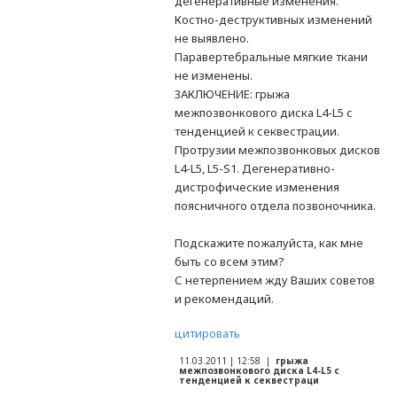
дегенеративные изменения.
Костно-деструктивных изменений
не выявлено.
Паравертебральные мягкие ткани
не изменены.
ЗАКЛЮЧЕНИЕ: грыжа
межпозвонкового диска L4-L5 с
тенденцией к секвестрации.
Протрузии межпозвонковых дисков
L4-L5, L5-S1. Дегенеративно-
дистрофические изменения
поясничного отдела позвоночника.
Подскажите пожалуйста, как мне
быть со всем этим?
С нетерпением жду Ваших советов
и рекомендаций.
цитировать
11.03.2011 | 12:58 |
грыжа
межпозвонкового диска L4-L5 с
тенденцией к секвестраци