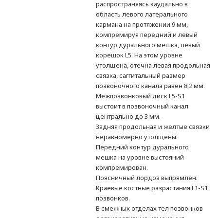
распространяясь каудально в
область левого латерального
кармана на протяжении 9 мм,
компремируя передний и левый
контур дурального мешка, левый
корешок L5. На этом уровне
утолщена, отечна левая продольная
связка, саггитальный размер
позвоночного канала равен 8,2 мм.
Межпозвонковый диск L5-S1
выстоит в позвоночный канал
центрально до 3 мм.
Задняя продольная и желтые связки
неравномерно утолщены.
Передний контур дурального
мешка на уровне выстояний
компремирован.
Поясничный лордоз выпрямлен.
Краевые костные разрастания L1-S1
позвонков.
В смежных отделах тел позвонков