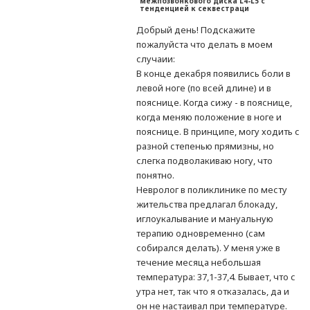
межпозвонкового диска L4-L5 с
тенденцией к секвестраци
Добрый день! Подскажите
пожалуйста что делать в моем
случаии:
В конце декабря появились боли в
левой ноге (по всей длине) и в
пояснице. Когда сижу - в пояснице,
когда меняю положение в ноге и
пояснице. В принципе, могу ходить с
разной степенью прямизны, но
слегка подволакиваю ногу, что
понятно.
Невролог в поликлинике по месту
жительства предлагал блокаду,
иглоукалывание и мануальную
терапию одновременно (сам
собирался делать). У меня уже в
течение месяца небольшая
температура: 37,1-37,4. Бывает, что с
утра нет, так что я отказалась, да и
он не настаивал при температуре.