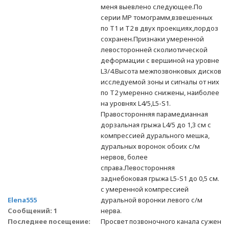
меня выевлено следующее.По
серии МР томограмм,взвешенных
по Т1 и Т2 в двух проекциях,лордоз
сохранен.Признаки умеренной
левосторонней сколиотической
деформации с вершиной на уровне
L3/4.Высота межпозвонковых дисков
исследуемой зоны и сигналы от них
по Т2 умеренно снижены, наиболее
на уровнях L4/5,L5-S1.
Правосторонняя парамедианная
дорзальная грыжа L4/5 до 1,3 см с
компрессией дурального мешка,
дуральных воронок обоих с/м
нервов, более
справа.Левосторонняя
заднебоковая грыжа L5-S1 до 0,5 см.
с умеренной компрессией
Elena555
дуральной воронки левого с/м
Сообщений: 1
нерва.
Последнее посещение:
Просвет позвоночного канала сужен