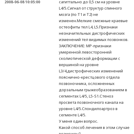
2008-06-08 10:05:00
сагиттально до 0,5 см на уровне
L4/5.Сигнал от структур спинного
мозга (по Т1 и Т2) не
изменен.Мелкие смежные краевые
остеофиты тел L4, L5.Признаки
незначительных дистрофических
изменений тел видимых позвонков.
ЗАКЛЮЧЕНИЕ: МР-признаки
умеренной левосторонней
сколиотической деформации с
вершиной на уровне
L3/4,дистрофических изменений
пояснично-крестцового отдела
позвоночника, осложненных
дорзальным грыжеобразованием в
сегментах L4/5, L5-S1.Стеноз
просвета позвоночного канала на
уровне L4/5.Спондилоартроз в
сегменте L4/5.
У меня один вопрос.
Какой способ лечения в этом случае
возможен?