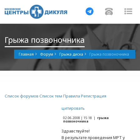
Навигация
Навигац
На
Грыжа позвоночника
Главная
Форум
Грыжа диска
Грыжа позвоночника
Список форумов
Список тем
Правила
Регистрация
цитировать
02.06.2008 | 15:18 |
грыжа
позвоночника
Здравствуйте!
В результате проведения МРТ у