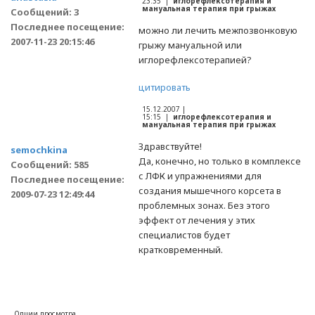
23:35 |
иглорефлексотерaпия и
мануальная терапия при грыжах
Сообщений: 3
Последнее посещение:
можно ли лечить межпозвонковую
2007-11-23 20:15:46
грыжу мануальнoй или
иглорефлексотерапией?
цитировать
15.12.2007 |
15:15 |
иглорефлексотерaпия и
мануальная терапия при грыжах
Здравствуйте!
semochkina
Да, конечно, но только в комплексе
Сообщений: 585
с ЛФК и упражнениями для
Последнее посещение:
создания мышечного корсета в
2009-07-23 12:49:44
проблемных зонах. Без этого
эффект от лечения у этих
специалистов будет
кратковременный.
Опции просмотра