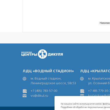
Нажимая
ЛДЦ «ВОДНЫЙ СТАДИОН»
ЛДЦ «КРЫЛАТС
м. Водный стадион,
м. Крылатское
Ленинградское шоссе, 58с53
ул. Осенний б
+7 (495) 783-57-00
+7 495 779-30-
vs@dikul.ru
krylatskoe@dik
На нашем сайте используются cookie–файлы,
Подробнее об обработке персональных данн