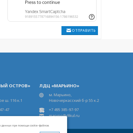
ОТПРАВИТЬ
ЫЙ ОСТРОВ»
ЛДЦ «МАРЬИНО»
м. Марьино,
е ш. 116 к.1
Новочеркасский б-р 55 к.2
47-47
+7 495 385-97-97
maryno@dikul.ru
ых данных при помощи cookie–файлов.