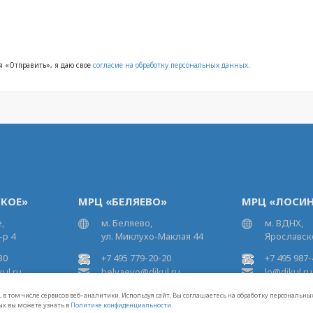
 «Отправить», я даю свое
согласие на обработку персональных данных
.
КОЕ»
МРЦ «БЕЛЯЕВО»
МРЦ «ЛОСИН
,
м. Беляево,
м. ВДНХ,
-р 4
ул. Миклухо-Маклая 44
Ярославско
30
+7 495 779-20-20
+7 495 987-
ul.ru
belyaevo@dikul.ru
lo@dikul.ru
 в том числе сервисов веб–аналитики. Используя сайт, Вы соглашаетесь на обработку персональн
ых вы можете узнать в
Политике конфиденциальности
.