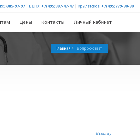
495)385-97-97
|
ВДНХ:
+7(495)987-47-47
|
Крылатское:
+7(495)779-30-30
нтам
Цены
Контакты
Личный кабинет
Главная
Вопрос-ответ
К списку