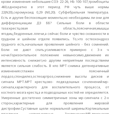
крови изменения небольшие:СОЭ 22-26, Hb 100-107,тромбоциты
460,однократно в этот период РФ чуть выше нормы
22(N20),серомукоид 0,29 (N0,20). Субфебрильная температура.
Есть и другие беспокоящие моменты,но необходимы ли они для
дифференциации ДЗ ББ? Сильные боли в области
таза:крестцовая область,поясничная,мышцы
ягодиц,бедренные..плечи,а сейчас боли и чувство скованности в
грудном и шейном отделе появились. То,что остеохондроз
грудного есть,начальные проявления шейного - без сомнений.
Боли не дают спать,усиливаются примерно с 3-х ч
ночи.Горизонтальное положение невыносимо,движение их
интенсивность снижает,но другим неприятным последствием
является сильная слабость. В кпо МРТ-снимка дегенеративные
изменения:сглажен поясничный
лордоз,спондилез,остеоартроз,снижение высоты дисков и
сигнала МРТ.МРТ крестцово- подвздошных сочленений:мр-
сигнала,характерного для воспалительного процесса, от
костного мозга крестца и подвздошных костей не определяется.
Умеренные достаточно симметричные зоны мр-сингнала с 2-х
сторон,характерные для проявления жировой
дистрофии.Суставные щели нормальной ширины.Кортикальные
пластинки четкие,ровные. Заключение:МР-признаков