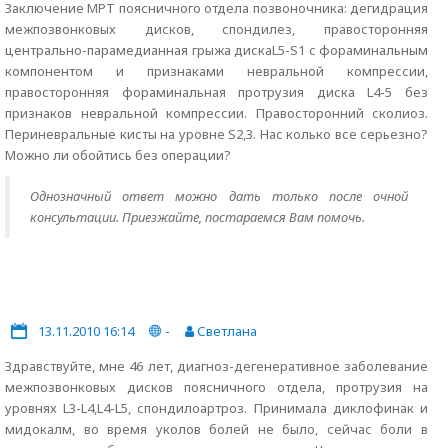
Заключение МРТ поясничного отдела позвоночника: дегидрация
межпозвонковых дисков, спондилез, правосторонняя
центрально-парамедианная грыжа дискаL5-S1 с фораминальным
компонентом и признаками невральной компрессии,
правосторонняя фораминальная протрузия диска L4-5 без
признаков невральной компрессии. Правосторонний сколиоз.
Периневральные кисты на уровне S2,3. Нас колько все серьезно?
Можно ли обойтись без операции?
Однозначный ответ можно дать только после очной
консультации. Приезжайте, постараемся Вам помочь.
13.11.2010 16:14
-
Светлана
Здравствуйте, мне 46 лет, диагноз-дегенеративное заболевание
межпозвонковых дисков поясничного отдела, протрузия на
уровнях L3-L4,L4-L5, спондилоартроз. Принимала диклофинак и
мидокалм, во время уколов болей не было, сейчас боли в