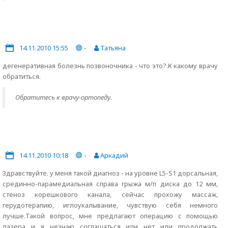
14.11.2010 15:55
-
Татьяна
дегенеративная болезнь позвоночника - что это?.К какому врачу
обратиться.
Обратитесь к врачу-ортопеду.
14.11.2010 10:18
-
Аркадий
Здравствуйте. у меня такой диагноз - на уровне L5-S1 дорсальная,
срединно-парамедиальная справа грыжа м/п диска до 12 мм,
стеноз корешкового канала, сейчас прохожу массаж,
герудотерапию, иглоукалывание, чувствую себя немного
лучше.Такой вопрос, мне предлагают операцию с помощью
лазера и я незнаю соглашаться или нет или продолжать