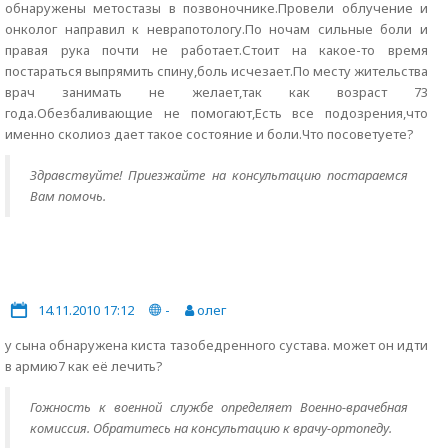
обнаружены метостазы в позвоночнике.Провели облучение и
онколог направил к неврапотологу.По ночам сильные боли и
правая рука почти не работает.Стоит на какое-то время
постараться выпрямить спину,боль исчезает.По месту жительства
врач занимать не желает,так как возраст 73
года.Обезбаливающие не помогают,Есть все подозрения,что
именно сколиоз дает такое состояние и боли.Что посоветуете?
Здравствуйте! Приезжайте на консультацию постараемся
Вам помочь.
14.11.2010 17:12
-
олег
у сына обнаружена киста тазобедренного сустава. может он идти
в армию7 как её лечить?
Гожность к военной службе определяет Военно-врачебная
комиссия. Обратитесь на консультацию к врачу-ортопеду.