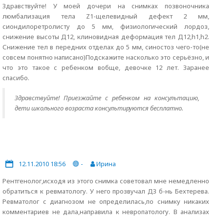
Здравствуйте! У моей дочери на снимках позвоночника
люмбализация тела Z1-щелевидный дефект 2 мм,
сиондилоретролисту до 5 мм, физиологический лордоз,
снижение высоты Д12, клиновидная деформация тел Д12,h1,h2.
Снижение тел в передних отделах до 5 мм, синостоз чего-то(не
совсем понятно написано)Подскажите насколько это серьёзно, и
что это такое с ребенком вобще, девочке 12 лет. Заранее
спасибо.
Здравствуйте! Приезжайте с ребенком на консультацию,
дети школьного возраста консультируются бесплатно.
12.11.2010 18:56
-
Ирина
Рентгенолог,исходя из этого снимка советовал мне немедленно
обратиться к ревматологу. У него прозвучал ДЗ б-нь Бехтерева.
Ревматолог с диагнозом не определилась,по снимку никаких
комментариев не дала,направила к невропатологу. В анализах