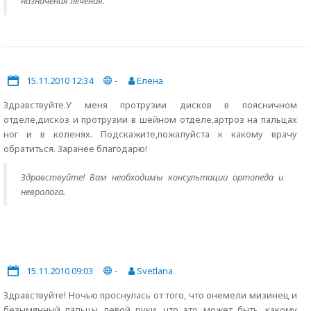
назначения лечения.
15.11.2010 12:34
-
Елена
Здравствуйте.У меня протрузии дисков в поясничном
отделе,дискоз и протрузии в шейном отделе,артроз на пальцах
ног и в коленях. Подскажите,пожалуйста к какому врачу
обратиться. Заранее благодарю!
Здравствуйте! Вам необходимы консультации ортопеда и
невролога.
15.11.2010 09:03
-
Svetlana
Здравствуйте! Ночью проснулась от того, что онемели мизинец и
безымянный пальцы левой руки, что это может быть, какому