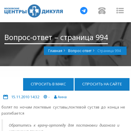
Навигация
Навигац
На
Вопрос-ответ – страница 994
Главная
Вопрос-ответ
Страница 994
СПРОСИТЬ В МАКС
СПРОСИТЬ НА САЙТЕ
15.11.2010 14:32
-
Aнна
болят по ночам локтевые суставы,локтевой сустав до конца не
разгибается
Обратитесь к врачу-ортопеду для постановки диагноза и