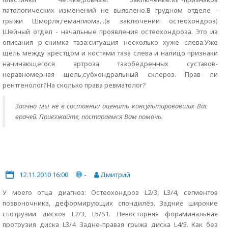
патологических изменений не выявлено.В грудном отделе -
грыжи Шморля,гемангиома...(в заключении остеохондроз)
Шейный отдел - начальные проявления остеохондроза. Это из
описания р-снимка таза:ситуация несколько хуже слева.Уже
щель между крестцом и костями таза слева и налицо признаки
начинающегося артроза тазобедренных суставов-
неравномерная щель,субхондральный склероз. Прав ли
рентгенолог?На сколько права ревматолог?
Заочно мы не в состоянии оценить консультировавших Вас
врачей. Приезжайте, постараемся Вам помочь.
12.11.2010 16:00
-
Дмитрий
У моего отца диагноз: Остеохондроз L2/3, L3/4, сегментов
позвоночника, деформирующих спондилёз. Задние широкие
спотрузии дисков L2/3, L5/S1. Левосторняя фораминальная
протрузия диска L3/4. Задне-правая грыжа диска L4/5. Как без