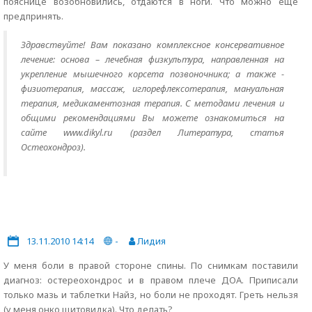
пояснице возобновились, отдаются в ноги. Что можно еще
предпринять.
Здравствуйте! Вам показано комплексное консервативное
лечение: основа – лечебная физкультура, направленная на
укрепление мышечного корсета позвоночника; а также -
физиотерапия, массаж, иглорефлексотерапия, мануальная
терапия, медикаментозная терапия. С методами лечения и
общими рекомендациями Вы можете ознакомиться на
сайте www.dikyl.ru (раздел Литература, статья
Остеохондроз).
13.11.2010 14:14
-
Лидия
У меня боли в правой стороне спины. По снимкам поставили
диагноз: остереохондрос и в правом плече ДОА. Приписали
только мазь и таблетки Найз, но боли не проходят. Греть нельзя
(у меня онко щитовидка). Что делать?