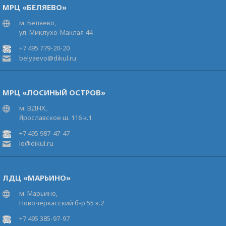
МРЦ «БЕЛЯЕВО»
м. Беляево,
ул. Миклухо-Маклая 44
+7 495 779-20-20
belyaevo@dikul.ru
МРЦ «ЛОСИНЫЙ ОСТРОВ»
м. ВДНХ,
Ярославское ш. 116 к.1
+7 495 987-47-47
lo@dikul.ru
ЛДЦ «МАРЬИНО»
м. Марьино,
Новочеркасский б-р 55 к.2
+7 495 385-97-97