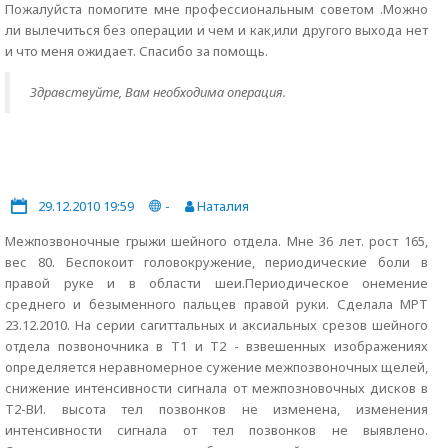
Пожалуйста помогите мне профессиональным советом .Можно
ли вылечиться без операции и чем и как,или другого выхода нет
и что меня ожидает. Спасибо за помощь.
Здравствуйте, Вам необходима операция.
29.12.2010 19:59
-
Наталия
Межпозвоночные грыжи шейного отдела. Мне 36 лет. рост 165,
вес 80. Беспокоит головокружение, периодические боли в
правой руке и в области шеи.Периодическое онемение
среднего и безыменного пальцев правой руки. Сделала МРТ
23.12.2010. На серии сагиттальных и аксиальных срезов шейного
отдела позвоночника в Т1 и Т2 - взвешенных изображениях
определяется неравномерное сужение межпозвоночных щелей,
снижение интенсивности сигнала от межпозновочных дисков в
Т2-ВИ. высота тел позвонков не изменена, изменения
интенсивности сигнала от тел позвонков не выявлено.