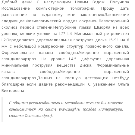
Добрый день! С наступающим Новым Годом! Получила
Исследование компьютерной томографии. Прошу дать
разъяснение по выданному мне заключению.Заключение
следующее:Физиологический лордоз сохранен.Левосторонний
сколиоз первой степени.Неглубокие грыжи Шморля на всех
уровнях, мелкие узелки на L2? L4. Минимальный ретролистез
L2.Определяется дорсомелиальная протрузия диска L5-S1 на 6
мм с небольшой компрессией структур позвоночного канала.
Фораминальные каналы свободны.Умеренно выраженный
спондиллоартроз. На уровне L4-5 диффузия дорсальная
минимальная протрузия вещества диска. Фораминальные
каналы свободны.Умеренно выраженный
спондиллоартроз.Данныз на костную деструкцию нет.Буду
благодарна если дадите рекомендации. С уважением Ольга
Викторовна
С общими рекомендациями и методами лечения Вы можете
ознакомиться на сайте www.dikyl.ru (раздел Литература,
статья Остеохондроз).