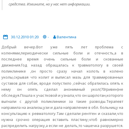
средства. Извините, но у нас нет информации.
30.12.2010 01:20
-
Валентина
Добрый вечер.Вот уже пять лет проблема с
коленями,периодически сильные боли и отечность,а в
последнее время очень сильные боли и скованные
движения.Год назад обращалась к травматологу в своей
поликлинике ,он просто сразу начал колоть в колено
уколы,скрывая что колит и выписал мазь для травмированных
суставов для собак, вроде попустило ,сейчас обратилась опять к
нему он опять сделал анонимный укол(70гривен)не
обследуя.Пошла к участковой и узнала,что он шарлотан,которого
выгнали с другой поликлиники за такие разводы.Терапевт
направила на анализы,узи и дала направление в обл. больницу на
консультацию к ревматологу.Там сделали рентген и сказали,что
нужна срочно операция вставить пластину,чтоб равномерно
распределить нагрузку,а если не делать,то чашечка разрушется.