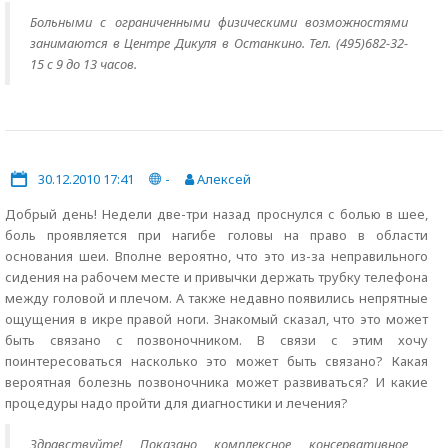
Больными с ограниченными физическими возможностями
занимаются в Центре Дикуля в Останкино. Тел. (495)682-32-
15 с 9 до 13 часов.
30.12.2010 17:41
-
Алексей
Добрый день! Недели две-три назад проснулся с болью в шее,
боль проявляется при нагибе головы на право в области
основания шеи. Вполне вероятно, что это из-за неправильного
сидения на рабочем месте и привычки держать трубку телефона
между головой и плечом. А также недавно появились непрятные
ощущения в икре правой ноги. Знакомый сказал, что это может
быть связано с позвоночником. В связи с этим хочу
поинтересоваться насколько это может быть связано? Какая
вероятная болезнь позвоночника может развиваться? И какие
процедуры надо пройти для диагностики и лечения?
Здравствуйте! Показано комплексное консервативное