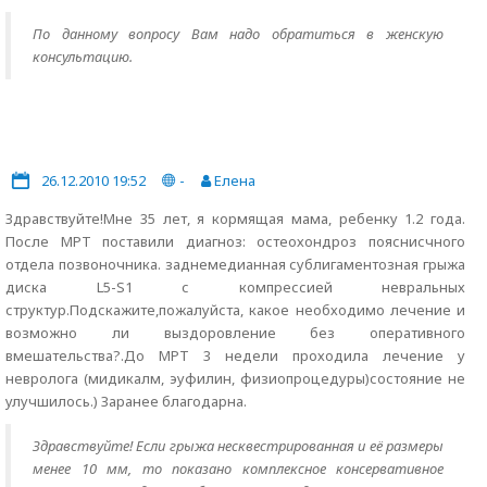
По данному вопросу Вам надо обратиться в женскую
консультацию.
26.12.2010 19:52
-
Елена
Здравствуйте!Мне 35 лет, я кормящая мама, ребенку 1.2 года.
После МРТ поставили диагноз: остеохондроз пояснисчного
отдела позвоночника. заднемедианная сублигаментозная грыжа
диска L5-S1 с компрессией невральных
структур.Подскажите,пожалуйста, какое необходимо лечение и
возможно ли выздоровление без оперативного
вмешательства?.До МРТ 3 недели проходила лечение у
невролога (мидикалм, эуфилин, физиопроцедуры)состояние не
улучшилось.) Заранее благодарна.
Здравствуйте! Если грыжа несквестрированная и её размеры
менее 10 мм, то показано комплексное консервативное