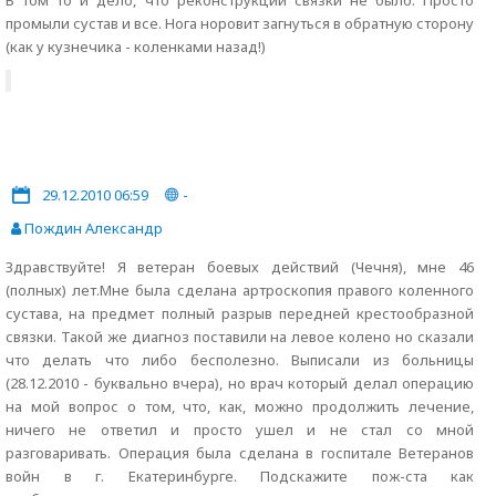
В том то и дело, что реконструкции связки не было. Просто
промыли сустав и все. Нога норовит загнуться в обратную сторону
(как у кузнечика - коленками назад!)
29.12.2010 06:59
-
Пождин Александр
Здравствуйте! Я ветеран боевых действий (Чечня), мне 46
(полных) лет.Мне была сделана артроскопия правого коленного
сустава, на предмет полный разрыв передней крестообразной
связки. Такой же диагноз поставили на левое колено но сказали
что делать что либо бесполезно. Выписали из больницы
(28.12.2010 - буквально вчера), но врач который делал операцию
на мой вопрос о том, что, как, можно продолжить лечение,
ничего не ответил и просто ушел и не стал со мной
разговаривать. Операция была сделана в госпитале Ветеранов
войн в г. Екатеринбурге. Подскажите пож-ста как