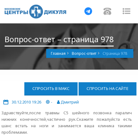
Навигация
Навигац
На
Вопрос-ответ – страница 978
Главная
Вопрос-ответ
Страница 978
СПРОСИТЬ В МАКС
СПРОСИТЬ НА САЙТЕ
30.12.2010 19:26
-
Дмитрий
Здравствуйте,после травмы С5 шейного позвонка паралич
нижних конечностей,частично рук.Скажите пожалуйста есть
шанс встать на ноги и занимается ваша клиника такими
проблемами.