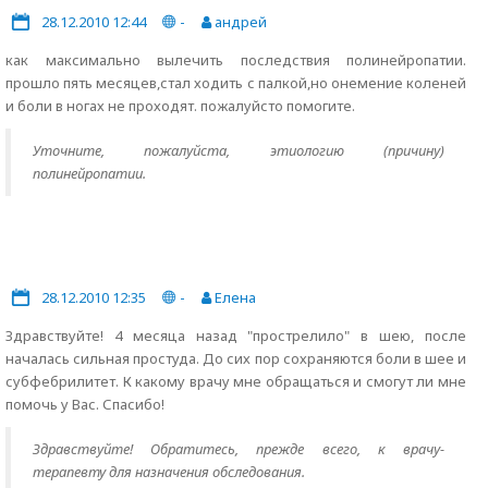
28.12.2010 12:44
-
андрей
как максимально вылечить последствия полинейропатии.
прошло пять месяцев,стал ходить с палкой,но онемение коленей
и боли в ногах не проходят. пожалуйсто помогите.
Уточните, пожалуйста, этиологию (причину)
полинейропатии.
28.12.2010 12:35
-
Елена
Здравствуйте! 4 месяца назад "прострелило" в шею, после
началась сильная простуда. До сих пор сохраняются боли в шее и
субфебрилитет. К какому врачу мне обращаться и смогут ли мне
помочь у Вас. Спасибо!
Здравствуйте! Обратитесь, прежде всего, к врачу-
терапевту для назначения обследования.