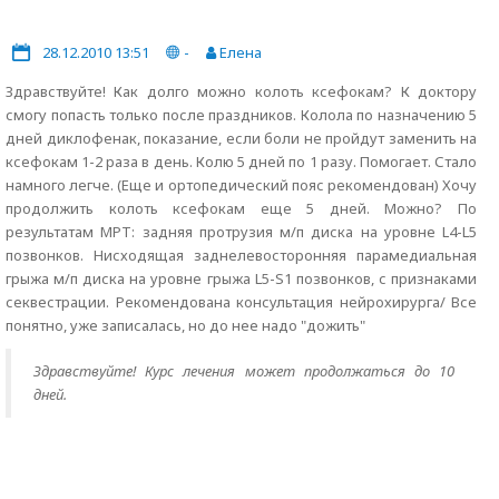
28.12.2010 13:51
-
Елена
Здравствуйте! Как долго можно колоть ксефокам? К доктору
смогу попасть только после праздников. Колола по назначению 5
дней диклофенак, показание, если боли не пройдут заменить на
ксефокам 1-2 раза в день. Колю 5 дней по 1 разу. Помогает. Стало
намного легче. (Еще и ортопедический пояс рекомендован) Хочу
продолжить колоть ксефокам еще 5 дней. Можно? По
результатам МРТ: задняя протрузия м/п диска на уровне L4-L5
позвонков. Нисходящая заднелевосторонняя парамедиальная
грыжа м/п диска на уровне грыжа L5-S1 позвонков, с признаками
секвестрации. Рекомендована консультация нейрохирурга/ Все
понятно, уже записалась, но до нее надо "дожить"
Здравствуйте! Курс лечения может продолжаться до 10
дней.