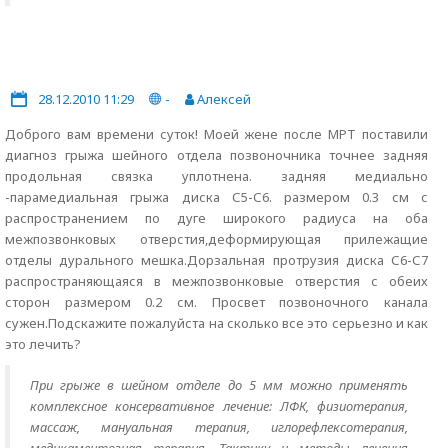
28.12.2010 11:29
-
Алексей
Доброго вам времени суток! Моей жене после МРТ поставили
диагноз грыжа шейного отдела позвоночника точнее задняя
продольная связка уплотнена. задняя медиально
-парамедиальная грыжа диска С5-С6. размером 0.3 см с
распространением по дуге широкого радиуса на оба
межпозвонковых отверстия,деформирующая прилежащие
отделы дурального мешка.Дорзальная протрузия диска С6-С7
распространяющаяся в межпозвонковые отверстия с обеих
сторон размером 0.2 см. Просвет позвоночного канала
сужен.Подскажите пожалуйста на сколько все это серьезно и как
это лечить?
При грыже в шейном отделе до 5 мм можно применять
комплексное консервативное лечение: ЛФК, физиотерапия,
массаж, мануальная терапия, иглорефлексотерапия,