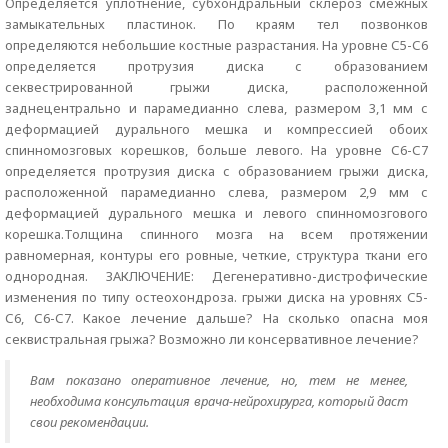
Определяется уплотнение, субхондральный склероз смежных
замыкательных пластинок. По краям тел позвонков
определяются небольшие костные разрастания. На уровне С5-С6
определяется протрузия диска с образованием
секвестрированной грыжи диска, расположенной
заднецентрально и парамедианно слева, размером 3,1 мм с
деформацией дурального мешка и компрессией обоих
спинномозговых корешков, больше левого. На уровне С6-С7
определяется протрузия диска с образованием грыжи диска,
расположенной парамедианно слева, размером 2,9 мм с
деформацией дурального мешка и левого спинномозгового
корешка.Толщина спинного мозга на всем протяжении
равномерная, контуры его ровные, четкие, структура ткани его
однородная. ЗАКЛЮЧЕНИЕ: Дегенеративно-дистрофические
изменения по типу остеохондроза. грыжи диска на уровнях С5-
С6, С6-С7. Какое лечение дальше? На сколько опасна моя
секвистральная грыжа? Возможно ли консервативное лечение?
Вам показано оперативное лечение, но, тем не менее,
необходима консультация врача-нейрохирурга, который даст
свои рекомендации.