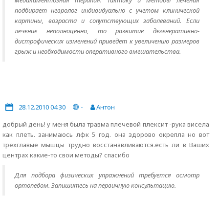
медикаментозная терапия. Тактику и методы лечения
подбирает невролог индивидуально с учетом клинической
картины, возраста и сопутствующих заболеваний. Если
лечение неполноценно, то развитие дегенеративно-
дистрофических изменений приведет к увеличению размеров
грыж и необходимости оперативного вмешательства.
28.12.2010 04:30
-
Антон
добрый день! у меня была травма плечевой плексит -рука висела
как плеть. занимаюсь лфк 5 год. она здорово окрепла но вот
трехглавые мышцы трудно восстанавливаются.есть ли в Ваших
центрах какие-то свои методы? спасибо
Для подбора физических упражнений требуется осмотр
ортопедом. Запишитесь на первичную консультацию.