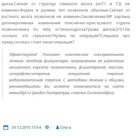
диска.Сигнал от структур спинного мозга (поТ1 и Т2) не
изменен.Форма и размер тел позвонков обычные.Сигнал от
костного мозга позвонков не изменен.Заключение:МР картина
дегенеративных изменений пояснично-крестцового отдела
позвоночника по типу остеохондроза.Грыжа дискаL5/S1.На
сколько это серьезно?Нужна ли операция?Слышала про
лазер,сколько стоит такая операция?
Здравствуйте! Показано комплексное консервативное
лечение: лечебная физкультура, направленная на укрепление
мышечного корсета позвоночника, физиотерапия, массаж,
иглорефлексотерапия, мануальная терапия,
медикаментозная терапия. С методами лечения и общими
рекомендациями Вы можете ознакомиться на сайте
www.dikyl.ru (раздел Литература, статья Остеохондроз).
30.12.2010 13:54
-
Ольга