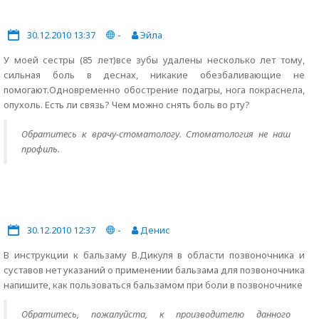
30.12.2010 13:37
-
Эйла
У моей сестры (85 лет)все зубы удалены несколько лет тому,
сильная боль в деснах, никакие обезбаливающие не
помогают.Одновременно обострение подагры, нога покраснела,
опухоль. Есть ли связь? Чем можно снять боль во рту?
Обратитесь к врачу-стоматологу. Стоматология не наш
профиль.
30.12.2010 12:37
-
Денис
В инструкции к бальзаму В.Дикуля в области позвоночника и
суставов нет указаний о применении бальзама для позвоночника
напишите, как пользоваться бальзамом при боли в позвоночнике
Обратитесь, пожалуйста, к производителю данного