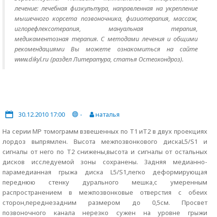
лечение: лечебная физкультура, направленная на укрепление
мышечного корсета позвоночника, физиотерапия, массаж,
иглорефлексотерапия, мануальная терапия,
медикаментозная терапия. С методами лечения и общими
рекомендациями Вы можете ознакомиться на сайте
www.dikyl.ru (раздел Литература, статья Остеохондроз).
30.12.2010 17:00
-
наталья
На серии МР томограмм взвешенных по Т1 иТ2 в двух проекциях
лордоз выпрямлен. Высота межпозвонкового дискаL5/S1 и
сигналы от него по Т2 снижены,высота и сигналы от остальных
дисков исследуемой зоны сохранены. Задняя медианно-
парамедианная грыжа диска L5/S1,легко деформирующая
переднюю стенку дурального мешка,с умеренным
распространением в межпозвонковые отверстия с обеих
сторон,переднезадним размером до 0,5см. Просвет
позвоночного канала нерезко сужен на уровне грыжи