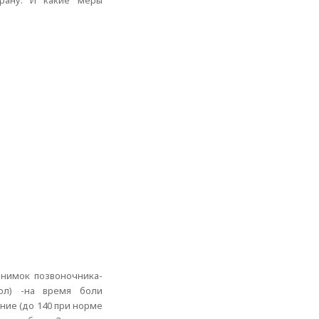
трану. И какие меры
снимок позвоночника-
дол) -на время боли
ние (до 140 при норме