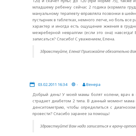
120) и скачет пульс до 120 (при норме 75), такж
младшему ребенку сейчас 2 годика (кормила груд
мануальному терапевту-вправляла позвонки в шейном 
пустырник в таблетках, немного легче, но боль вс
характер и иногда есть ощущение жжения в грудно
межреберной невралгии (если это она) навсегда!
записаться? Спасибо! С уважением, Елена.
Здравствуйте, Елена! Приезжайте обязательно Вам
03.02.2011 16:34
-
Венера
Добрый день! У моей мамы болят колени, врач в 
страдает диабетом 2 типа. В данный момент мама 
денситометрию, чтобы определиться с диагнозом 
провести? Спасибо заранее за помощь!
Здравствуйте! Вам надо записаться к врачу-ортоп