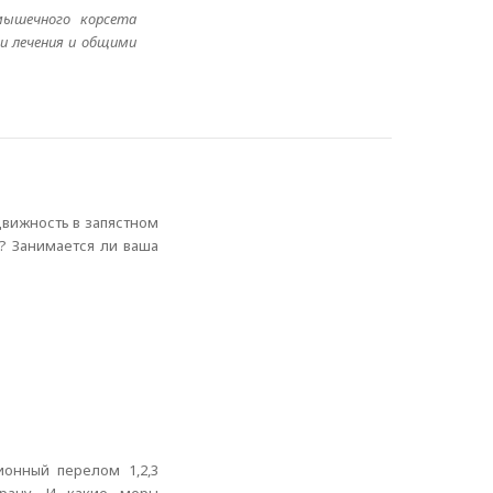
 мышечного корсета
и лечения и общими
движность в запястном
? Занимается ли ваша
ионный перелом 1,2,3