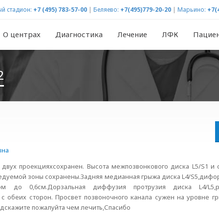
й стадион:
+7 (495) 783-57-00
|
Беляево:
+7(495)779-20-20
|
Марьино:
+7(
О центрах
Диагностика
Лечение
ЛФК
Пацие
2
вна
двух проекцияхсохранен. Высота межпозвонкового диска L5/S1 и с
следуемой зоны сохранены.Задняя медианная грыжа диска L4/S5,ди
ром до 0,6см.Дорзальная диффузия протрузия диска L4/L5,
с обеих сторон. Просвет позвоночного канала сужен на уровне гр
Подскажите пожалуйта чем лечить,Спасибо