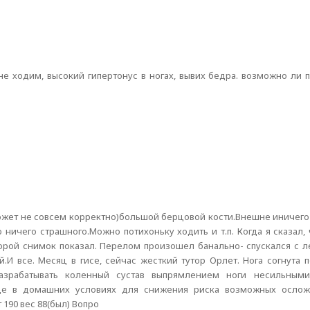
не ходим, высокий гипертонус в ногах, вывих бедра. возможно ли 
ожет не совсем корректно)большой берцовой кости.Внешне иничего
 ничего страшного.Можно потихоньку ходить и т.п. Когда я сказал, 
торой снимок показал. Перелом произошел банально- спускался с 
И все. Месяц в гисе, сейчас жесткий тутор Орлет. Нога согнута 
азрабатывать коленный сустав выпрямлением ноги несильным
еще в домашних условиях для снижения риска возможных осло
 190 вес 88(был) Вопро