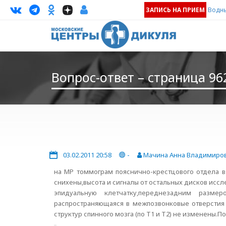
ЗАПИСЬ НА ПРИЕМ
Водны
Вопрос-ответ – страница 96
03.02.2011 20:58
-
Мачина Анна Владимиро
на МР томмограм пояснично-крестцового отдела в 
снихены,высота и сигналы от остальных дисков ис
эпидуальную клетчатку,переднезадним разме
распространяющаяся в межпозвонковые отверстия 
структур спинного мозга (по Т1 и Т2) не изменены.