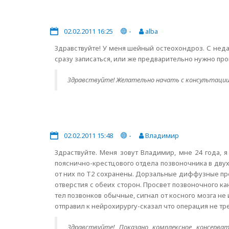
02.02.2011 16:25
-
alba
Здравствуйте! У меня шейный остеохондроз. С неда
сразу записаться, или же предварительно нужно пр
Здравствуйте! Желательно начать с консультации
02.02.2011 15:48
-
Владимир
Здраствуйте. Меня зовут Владимир, мне 24 года, 
пояснично-крестцового отдела позвоночника в дву
от них по Т2 сохранены. Дорзальные диффузные про
отверстия с обеих сторон. Просвет позвоночного кан
тел позвонков обычные, сигнал от косного мозга не 
отправил к нейрохирургу-сказал что операция не тре
Здравствуйте! Показано комплексное консерват