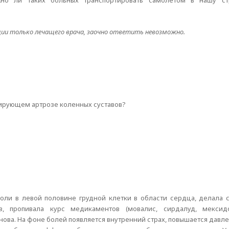
жно ли таких больных транспортировать самолетом в нашу с
ции только лечащего врача, заочно ответить невозможно.
мирующем артрозе коленных суставов?
оли в левой половине грудной клетки в области сердца, делала 
з, пропивала курс медикаментов (мовалис, сирдалуд, мекси
нова. На фоне болей появляется внутренний страх, повышается давле