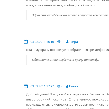
позвонков. И прописали лежать 6 недель. Мо
предосторожности надо соблюдать.Спасибо.
Здравствуйте! Решение этого вопроса в компетен
03.02.2011 18:10
-
таира
к какому врачу посоветуете обратиться при дефор
Обратитесь, пожалуйста, к врачу-ортопеду.
03.02.2011 17:27
-
Елена
Добрый день! Вот уже 4 месяца меня беспокоят б
левосторонний сколиоз 2 степени+остеохондро
прекращаются,но через какое-то время возникают с