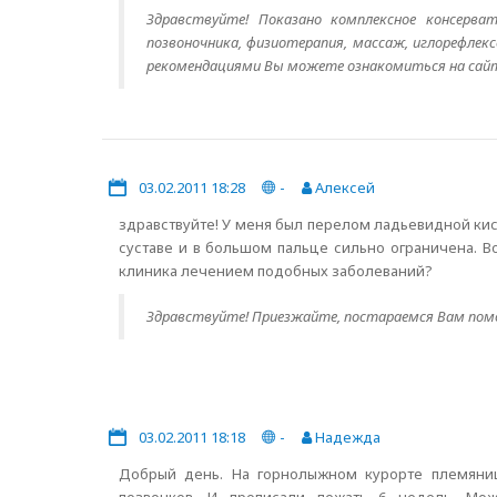
Здравствуйте! Показано комплексное консерват
позвоночника, физиотерапия, массаж, иглорефле
рекомендациями Вы можете ознакомиться на сайте 
03.02.2011 18:28
-
Алексей
здравствуйте! У меня был перелом ладьевидной кист
суставе и в большом пальце сильно ограничена. В
клиника лечением подобных заболеваний?
Здравствуйте! Приезжайте, постараемся Вам пом
03.02.2011 18:18
-
Надежда
Добрый день. На горнолыжном курорте племяница