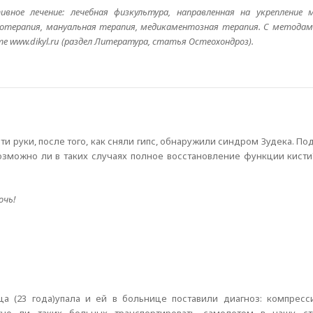
ивное лечение: лечебная физкультура, направленная на укрепление
ксотерапия, мануальная терапия, медикаментозная терапия. С методам
www.dikyl.ru (раздел Литература, статья Остеохондроз).
и руки, после того, как сняли гипс, обнаружили синдром Зудека. По
озможно ли в таких случаях полное восстановление функции кисти
очь!
 (23 года)упала и ей в больнице поставили диагноз: компресс