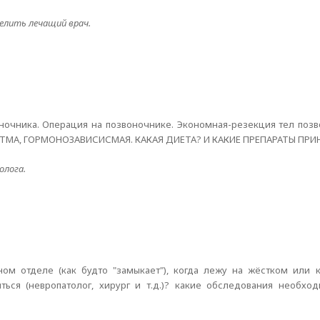
елить лечащий врач.
ночника. Операция на позвоночнике. Экономная-резекция тел позв
АСТМА, ГОРМОНОЗАВИСИСМАЯ. КАКАЯ ДИЕТА? И КАКИЕ ПРЕПАРАТЫ ПР
олога.
ном отделе (как будто "замыкает"), когда лежу на жёстком или к
ься (невропатолог, хирург и т.д.)? какие обследования необхо