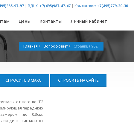
495)385-97-97
|
ВДНХ:
+7(495)987-47-47
|
Крылатское:
+7(495)779-30-30
нтам
Цены
Контакты
Личный кабинет
Главная
Вопрос-ответ
Страница 962
СПРОСИТЬ В МАКС
СПРОСИТЬ НА САЙТЕ
игналы от него по Т2
формирующая переднюю
размером до 0,3см,
ыжи диска,сигналы от