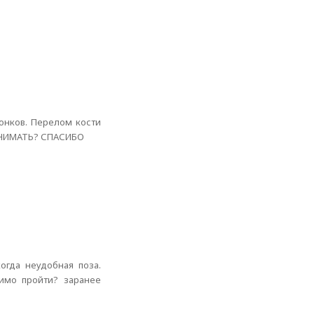
онков. Перелом кости
ИНИМАТЬ? СПАСИБО
огда неудобная поза.
димо пройти? заранее