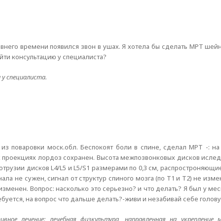
внего времени появился звон в ушах. Я хотела бы сделать МРТ шей
ойти консультацию у специалиста?
 у специалиста.
я из поваровки моск.обл. Беспокоят боли в спине, сделал МРТ -: 
х проекциях лордоз сохранен. Высота межпозвонковых дисков исле
трузии дисков L4/L5 и L5/S1 размерами по 0,3 см, распростроняющ
ала не сужен, сигнал от структур спиного мозга (по Т1 и Т2) не из
изменен. Вопрос: насколько это серьезно? и что делать? Я был у ме
буется, на вопрос что дальше делать?-живи и незабивай себе голову.
ивное лечение: лечебная физкультура, направленная на укрепление