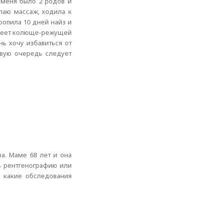
У меня было 2 родов и
лаю массаж, ходила к
пропила 10 дней найз и
 имеет колюще-режущей
нь хочу избавиться от
рвую очередь следует
а. Маме 68 лет и она
ть рентгенографию или
и какие обследования