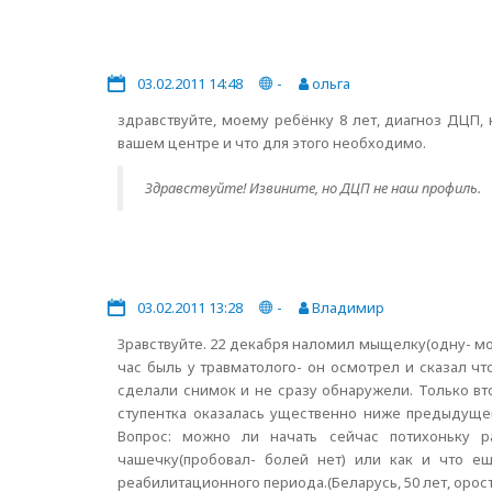
03.02.2011 14:48
-
ольга
здравствуйте, моему ребёнку 8 лет, диагноз ДЦП, 
вашем центре и что для этого необходимо.
Здравствуйте! Извините, но ДЦП не наш профиль.
03.02.2011 13:28
-
Владимир
Зравствуйте. 22 декабря наломил мыщелку(одну- м
час быль у травматолого- он осмотрел и сказал что
сделали снимок и не сразу обнаружели. Только в
ступентка оказалась ущественно ниже предыдущей.
Вопрос: можно ли начать сейчас потихоньку р
чашечку(пробовал- болей нет) или как и что 
реабилитационного периода.(Беларусь, 50 лет, орост