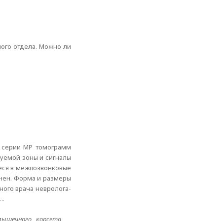
ного отдела. Можно ли
на серии МР томограмм
дуемой зоны и сигналы
иеся в межпозвонковые
менен. Форма и размеры
сного врача невролога-
..
 мышечного корсета