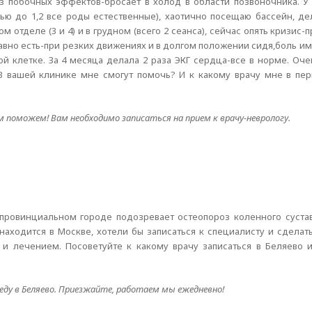
е из побочных эффектов-бросает в холод в области позвоночника. 
ью до 1,2 все роды естественные), хаотично посещаю бассейн, де
отделе (3 и 4) и в грудном (всего 2 сеанса), сейчас опять кризис-
е равно есть-при резких движениях и в долгом положении сидя,боль
й клетке. За 4 месяца делала 2 раза ЭКГ сердца-все в норме. Оче
 В вашей клинике мне смогут помочь? И к какому врачу мне в пе
 поможем! Вам необходимо записаться на прием к врачу-неврологу.
провинциальном городе подозревает остеопороз коленного сустав
находится в Москве, хотели бы записаться к специалисту и сдела
и лечением. Посоветуйте к какому врачу записаться в Беляево 
еду в Беляево. Приезжайте, работаем мы ежедневно!