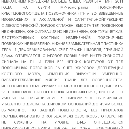
НЕВРАЛЬНЫМ КОРЕШКАМ БОЛЬШЕ СЛЕВА. РЕЗУЛЬТАТ МРТ 2011
ГОДА. НА СЕРИИ МР-томограмм ПОЯСНИЧНО-
КРЕСТЦОВОГООТДЕЛА ПОЗВОНОЧНИКА (Т1- и Е2- ВЗВЕШЕННЫЕ
ИЗОБРАЖЕНИЯ) В АКСИАЛЬНОЙ И САГИТТАЛЬНОЙПРЕКЦИЯХ
ФИЗЕОЛОГИЧЕСКИЙ ЛОРДОЗ СГЛАЖЕН, ВЫСОТА ТЕЛ ПОЗВОНКОВ
НЕ СНИЖЕНА, КОНФИГУРАЦИЯ ИХ НЕ ИЗМЕНЕНА, КОНТУРЫ ЧЕТКИЕ.
ДЕСТРУКТИВНЫХ КОСТНЫХ ИЗМЕНЕНИЙВ ПОЯСНИЧНЫХ
ПОЗВОНКАХ НЕ ВЫЯВЛЕНО. НИЖНЯЯ ЗАМЫКАТЕЛЬНАЯ ПЛАСТИНКА
ТЕЛА L1 ДЕФОРМИРОВАНАЗА СЧЁТ ГРЫЖИ ШМОРЛЯ, ГЛУБИНОЙ
3,0мм. ОТМЕЧАЕТСЯ ОЧАГОВОЕ ПОВЫШЕНИЕ ИНТЕНСИВНОСТИ
СИГНАЛА НА Т1- И Т2ВИ БЕЗ ЧЁТКИХ КОНТУРОВ ОТ ТЕЛ
ПОЯСНИЧНЫХ ПОЗВОНКОВ ЗА СЧЁТ ЖИРОВОЙ ДЕГЕНЕРАЦИИ
КОСТНОГО МОЗГА, ИЗМЕНЕНИЯ ВЫРАЖЕНЫ УМЕРЕННО.
ПАРАВЕРТЕБРАЛЬНЫЕ МЯГКИЕ ТКАНИ БЕЗ ОСОБЕННОСТЕЙ.
ИНТЕНСИВНОСТЬ МР-сигнала ОТ МЕЖПОЗВОНОЧНОГО ДИСКА L5-
S1 СНИЖЕНАНА Т2-ВЗВЕШЕННЫХ ИЗОБРАЖЕНИЯХ, ВЫСОТА ЕГО
УМЕНЬШЕНА. ВИЗУАЛИЗИРУЕТСЯ ЦИРКУЛЯРНОЕ ВЫПЯЧИВАНИЕ
УКАЗАННОГО ДИСКА НА ШИРОКОМ ОСНОВАНИЙ ДО 4,5мм БОЛЕЕ
ВЫРАЖЕННОЕ ПО ЗАДНЕЙ ПОВЕРХНОСТИ, БЕЗ ПРИЗНАКОВ
РАЗРЫВА ФИБРОЗНОГО КОЛЬЦА. МЕЖПОЗВОНКОВЫЕ ОТВЕРСТИЯ
НЕ СУЖЕННЫ. НА УРОВНЕ L4-L5 ОПРЕДЕЛЯЕТСЯ
ЦИРКУЛЯРНАЯПРОТРУЗИЯ ДИСКА- до 2,0мм. ПОЗВОНОЧНЫЙ