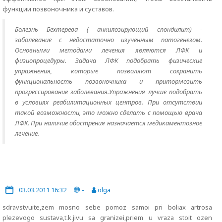
функции позвоночника и суставов.
Болезнь Бехтерева ( анкилозирующий спондилит) -
заболевание с недостаточно изученным патогенезом.
Основными методами лечения являются ЛФК и
физиопроцедуры. Задача ЛФК подобрать физические
упражнения, которые позволяют сохранить
функциональность позвоночника и притормозить
прогрессирование заболевания.Упражнения лучше подобрать
в условиях реабилитационных центров. При отсутствии
такой возможности, это можно сделать с помощью врача
ЛФК. При наличие обострения назначается медикаментозное
лечение.
03.03.2011 16:32
-
olga
sdravstvuite,zem mosno sebe pomoz samoi pri boliax artrosa
plezevogo sustava,t.k.jivu sa granizei,priem u vraza stoit ozen