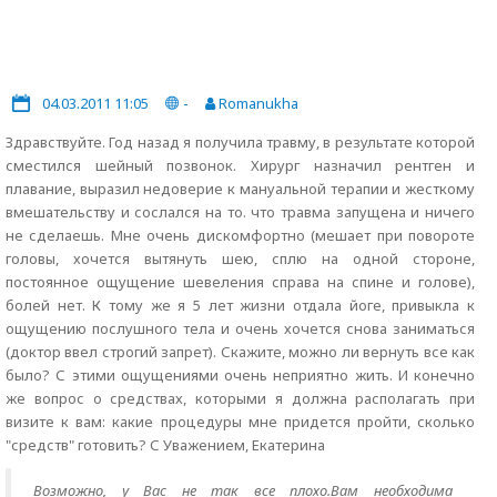
04.03.2011 11:05
-
Romanukha
Здравствуйте. Год назад я получила травму, в результате которой
сместился шейный позвонок. Хирург назначил рентген и
плавание, выразил недоверие к мануальной терапии и жесткому
вмешательству и сослался на то. что травма запущена и ничего
не сделаешь. Мне очень дискомфортно (мешает при повороте
головы, хочется вытянуть шею, сплю на одной стороне,
постоянное ощущение шевеления справа на спине и голове),
болей нет. К тому же я 5 лет жизни отдала йоге, привыкла к
ощущению послушного тела и очень хочется снова заниматься
(доктор ввел строгий запрет). Скажите, можно ли вернуть все как
было? С этими ощущениями очень неприятно жить. И конечно
же вопрос о средствах, которыми я должна располагать при
визите к вам: какие процедуры мне придется пройти, сколько
"средств" готовить? С Уважением, Екатерина
Возможно, у Вас не так все плохо.Вам необходима