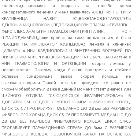
коленями,наваливаясь и упираясь на столе.Во время
консервативного лечения у меня выявилась АЛЛЕРГИЯ ПО ТИПУ
КРАПИВНИЦА НА:ВИТ В1,В6,КЕТАНОВ,КЕТАРОЛ,ГЕЛЬ
ДЕКЛОФИНАК,НОВОКОИН,ЛЕДОКАИН,КРОВЬ,ПЛАЗМА,ФЕРУМЛЕК,
ФЕРОПЛЕКС,АНАЛЬГИН,ТРАМАДОЛ,АМИТРИПТИЛИН, НО_-
ШПА,ЙОДАМАРИН,даже пробывала сама пользоваться и была
РЕАКЦИЯ НА ИМПЛЕКАТОР КУЗНЕЦОВА.Я лежала в клиниках
г,АЛМАТЫ в НИИ КАРДИОЛОГИИ И ВНУТРЕННИХ БОЛЕЗНЕЙ ПО
ВЫЯВЛЕНИЮ АЛЛЕРГИЧЕСКОЙ РЕАКЦИИ НА ЛЕКАРСТВА.В Астане в
НИИ ТРАВМОТОЛОГИИ И ОРТ0ПЕДИИ говорят лечись у
невропатолога. Поэтому когда бывали прострелы и стойкие
болевые синдромы,на вызов скорая помощь не
выезжала,говорили "какой толк что приедим все равно не
сможем обезболить.И даже в данный момент ставят диагноз:УЗИ
ШЕЙНОГО ОТДЕЛА: "С3-С4,С4-С5,С6 ФРАГМЕНТИРОВАНЫ В
ДОРСАЛЬНОМ ОТДЕЛЕ С УПЛОТНЕНИЕМ ФИБРОЗНЫХ КОЛЕЦ.
ДИСК С6-С7 ПРОЛАБИРУЕТ МЕДИАННО ДО 2,8 мм БЕЗ РАЗРЫВОВ
ФИБРОЗНОГО КОЛЬЦА.ДИСК С5-С6 ПРОЛАБИРУЕТ МЕДИАННО ДО
2,8 мм БЕЗ РАЗРЫВОВ ФИБРОЗНОГО КОЛЬЦА. ДИСК С4-С5
ПРОЛАБИРУЕТ ПАРАМЕДИАННО СПРАВА ДО Змм С РАЗРЫВОМ
ФИБРОЗНОГО КОЛЬЦА. ПОЗВОНОЧНЫЙ КАНАЛ НА ОСТАЛЬНЫХ