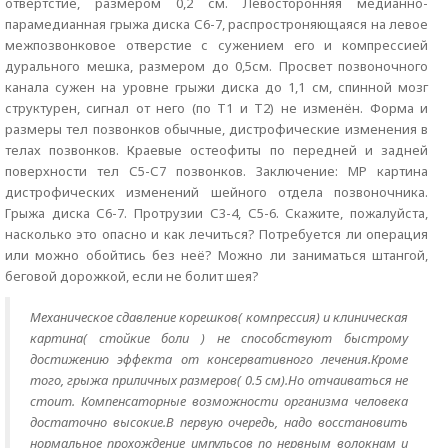
отвертстие, размером 0,2 см. Левосторонняя медианно-
парамедианная грыжа диска С6-7, распростроняющаяся на левое
межпозвонковое отверстие с сужением его и компрессией
дурального мешка, размером до 0,5см. Просвет позвоночного
канала сужен на уровне грыжи диска до 1,1 см, спинной мозг
структурен, сигнал от него (по Т1 и Т2) не изменён. Форма и
размеры тел позвонков обычные, дистрофические изменения в
телах позвонков. Краевые остеофиты по передней и задней
поверхности тел С5-С7 позвонков. Заключение: МР картина
дистрофических изменений шейного отдела позвоночника.
Грыжа диска С6-7. Протрузии С3-4, С5-6. Скажите, пожалуйста,
насколько это опасно и как лечиться? Потребуется ли операция
или можно обойтись без неё? Можно ли заниматься штангой,
беговой дорожкой, если не болит шея?
Механическое сдавление корешков( компрессия) и клиническая
картина( стойкие боли ) не способствуют быстрому
достижению эффекта от консервативного лечения.Кроме
того, грыжа приличных размеров( 0.5 см).Но отчаиваться не
стоит. Компенсаторные возможности организма человека
достаточно высокие.В первую очередь, надо восстановить
нормальное прохождение импульсов по нервным волокнам и