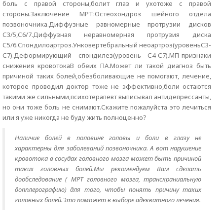
боль с правой стороны,болит глаз и ухотоже с правой
стороны.Заключение МРТ:Остеохондроз шейного отдела
позвоночника.Диффузные равномерные протрузии дисков
С3/5,С6/7.Диффузная неравномерная протрузия диска
С5/6.Спондилоартроз.Унковертебральный неоартроз(уровеньС3-
С7).Деформирующий спондилез(уровень С4-С7).МП-признаки
снижения кровотокаВ обеих ПА.Может ли такой диагноз быть
причиной таких болей,обезболивающие не помогают, лечение,
которое проводил доктор тоже не эффективно,боли остаются
такими же сильными,психотерапевт выписывал антидепрессанты,
но они тоже боль не снимают.Скажите пожалуйста это лечиться
или я уже никогда не буду жить полноценно?
Наличие болей в половине головы и боли в глазу не
характерны для заболеваний позвоночника. А вот нарушение
кровотока в сосудах головного мозга может быть причиной
таких головных болей.Мы рекомендуем Вам сделать
дообследование ( МРТ головного мозга, транскраниальную
допплерографию) для того, чтобы понять причину таких
головных болей.Это поможет в выборе адекватного лечения.