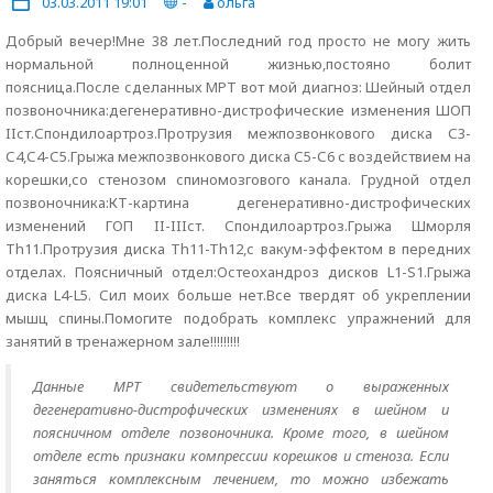
03.03.2011 19:01
-
ольга
Добрый вечер!Мне 38 лет.Последний год просто не могу жить
нормальной полноценной жизнью,постояно болит
поясница.После сделанных МРТ вот мой диагноз: Шейный отдел
позвоночника:дегенеративно-дистрофические изменения ШОП
IIст.Спондилоартроз.Протрузия межпозвонкового диска С3-
С4,С4-С5.Грыжа межпозвонкового диска С5-С6 с воздействием на
корешки,со стенозом спиномозгового канала. Грудной отдел
позвоночника:КТ-картина дегенеративно-дистрофических
изменений ГОП II-IIIст. Спондилоартроз.Грыжа Шморля
Тh11.Протрузия диска Th11-Th12,с вакум-эффектом в передних
отделах. Поясничный отдел:Остеохандроз дисков L1-S1.Грыжа
диска L4-L5. Сил моих больше нет.Все твердят об укреплении
мышц спины.Помогите подобрать комплекс упражнений для
занятий в тренажерном зале!!!!!!!!!
Данные МРТ свидетельствуют о выраженных
дегенеративно-дистрофических изменениях в шейном и
поясничном отделе позвоночника. Кроме того, в шейном
отделе есть признаки компрессии корешков и стеноза. Если
заняться комплексным лечением, то можно избежать