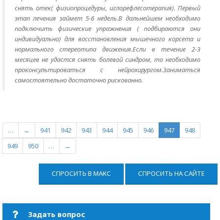
снять отек( физиопроцедуры, иглорефлесотерапия). Первый
этап лечения займет 5-6 недель.В дальнейшем необходимо
подключить физические упражнения ( подбираются они
индивидуально) для восстановления мышечного корсета и
нормального стереотипа движения.Если в течение 2-3
месяцев не удастся снять болевой синдром, то необходимо
проконсультироваться с нейрохирургом.Заниматься
самостоятельно достаточно рискованно.
…
←
941
942
943
944
945
946
947
948
949
950
…
→
СПРОСИТЬ В МАКС
СПРОСИТЬ НА САЙТЕ
Задать вопрос