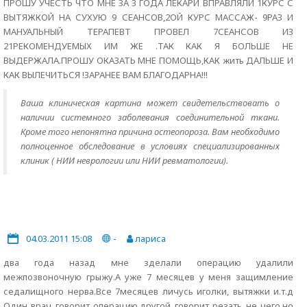
ПРОШУ УЧЕСТЬ ЧТО МНЕ ЗА 3 ГОДА ЛЕКАРИ ВПРАВЛЯЛИ 1КУРС С
ВЫТЯЖКОЙ НА СУХУЮ 9 СЕАНСОВ,2ОЙ КУРС МАССАЖ- 9РАЗ И
МАНУАЛЬНЫЙ ТЕРАПЕВТ ПРОВЕЛ 7СЕАНСОВ ИЗ
21РЕКОМЕНДУЕМЫХ ИМ ЖЕ .ТАК КАК Я БОЛЬШЕ НЕ
ВЫДЕРЖАЛА.ПРОШУ ОКАЗАТЬ МНЕ ПОМОЩЬ,КАК жить ДАЛЬШЕ И
КАК ВЫЛЕЧИТЬСЯ !ЗАРАНЕЕ ВАМ БЛАГОДАРНА!!!
Ваша клиническая картина может свидетельствовать о
наличии системного заболевания соединительной ткани.
Кроме того непонятна причина остеопороза. Вам необходимо
полноценное обследование в условиях специализированных
клиник ( НИИ неврологии или НИИ ревматологии).
04.03.2011 15:08
-
лариса
два года назад мне зделали операцию удалили
межпозвоночную грыжу.А уже 7 месяцев у меня защимление
седалищного нерва.Все 7месяцев личусь иголки, вытяжки и.т.д
Один врач говорит операцию,другой говорит резать не чего,но