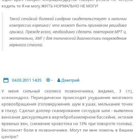
ходить то Я не могу.ЖИТЬ НОРМАЛЬНО НЕ МОГУ!
Такой стойкий болевой синдром свидетельствует о наличии
компрессии корешка ( что может быть признаком рецидива
грыжи). Прежде всего, необходимо сделать повторное МРТ и,
желательно, ЭМГ ( для топической диагностики повреждения
нервного ствола).
04.03.2011 14:35
-
Дмитрий
У меня сильный сколиоз позвоночника, видимо, 3 ст.),
осеохондроз. Периодически происходят ухудшение мозгового
кровообращения (головкружения. шум в ушах, мелькание точек
в глазу). Сделал доплер сканирование сосоудов шеи - выявлена
венозная дискурляция в вертебробазилярном бассейне, эктазия
яремных вен, снижение кровотока на 13% при повороте головы).
Беспокоят боли в позвоночнике. Могут ли мне помочь в Вашем
центре?