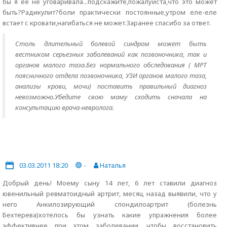
бы я ее не уговаривала...подскажите,пожалуйста,что это может
быть?Радикулит?боли практически постоянные,утром еле-еле
встает с кровати,нагибаться не может.Заранее спасибо за ответ.
Столь длительный болевой синдром может быть
вестником серьезных заболеваний как позвоночника, так и
органов малого таза.Без нормального обследования ( МРТ
поясничного отдела позвоночника, УЗИ органов малого таза,
анализы крови, мочи) поставить правильный диагноз
невозможно.Убедите свою маму сходить сначала на
консультацию врача-невролога.
03.03.2011 18:20
-
Наталья
Добрый день! Моему сыну 14 лет, 6 лет ставили диагноз
ювенильный ревматоидный артрит, месяц назад выявили, что у
него Анкилозирующий спондилоартрит (болезнь
Бехтерева)хотелось бы узнать какие упражнения более
эффективнее при этом заболевании, чтобы восстановить