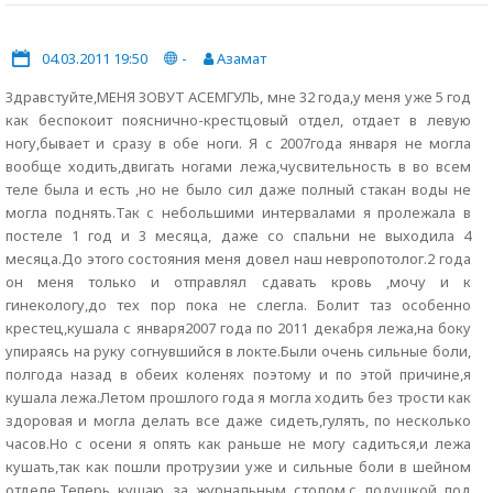
04.03.2011 19:50
-
Азамат
Здравстуйте,МЕНЯ ЗОВУТ АСЕМГУЛЬ, мне 32 года,у меня уже 5 год
как беспокоит пояснично-крестцовый отдел, отдает в левую
ногу,бывает и сразу в обе ноги. Я с 2007года января не могла
вообще ходить,двигать ногами лежа,чусвительность в во всем
теле была и есть ,но не было сил даже полный стакан воды не
могла поднять.Так с небольшими интервалами я пролежала в
постеле 1 год и 3 месяца, даже со спальни не выходила 4
месяца.До этого состояния меня довел наш невропотолог.2 года
он меня только и отправлял сдавать кровь ,мочу и к
гинекологу,до тех пор пока не слегла. Болит таз особенно
крестец,кушала с января2007 года по 2011 декабря лежа,на боку
упираясь на руку согнувшийся в локте.Были очень сильные боли,
полгода назад в обеих коленях поэтому и по этой причине,я
кушала лежа.Летом прошлого года я могла ходить без трости как
здоровая и могла делать все даже сидеть,гулять, по несколько
часов.Но с осени я опять как раньше не могу садиться,и лежа
кушать,так как пошли протрузии уже и сильные боли в шейном
отделе.Теперь кушаю за журнальным столом,с подушкой под