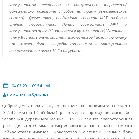
консультация невролога и мануального терапевта(
обязательно возьмите с собой на прием рентгеновские
снимки). Кроме того, необходимо сделать МРТ шейного
отдела позвоночника. Лучше совместить МРТ и
консультацию врачей ( записаться нужно заранее).Учитывая,
что у Вас есть опыт занятий гимнастикой ( йогой), лечение у
Вас может быть непродолжительным и материально
необременительным ( 10-15 т. рублей).
04.03.2011 09:54
-
Людмила Бабушкина
Добрый день! В 2002 году прошла МРТ позвоночника-в сегменте
L3-4(4-5 мм.) и L4-5(5-6мм.) равномерная протрузия диска без
сдавления дурального мешка; - L5- S1 задняя правосторонняя
грыжа диска до 6 мм. с компрессией корешков спинного мозга.
Сейчас ставят диагноз - коксартроз 1-2 степени. Раньше боли
были периодические, сейчас постоянные, начала хромать. 9 лет