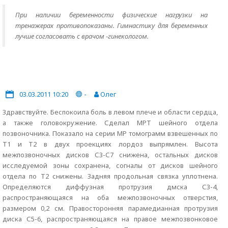
При наличии беременности физические нагрузки на
тренажерах противопоказаны. Гимнастику для беременных
лучше согласовать с врачом -гинекологом.
03.03.2011 10:20
-
Олег
Здравствуйте. Беспокоила боль в левом плече и области сердца,
а также головокружение. Сделал МРТ шейного отдела
позвоночника. Показало на серии МР томограмм взвешенных по
Т1 и Т2 в двух проекциях лордоз выпрямлен. Высота
межпозвоночных дисков С3-С7 снижена, остальных дисков
исследуемой зоны сохранена, согналы от дисков шейного
отдела по Т2 снижены. Задняя продольная связка уплотнена.
Определяются диффузная протрузия дмска С3-4,
распространяющаяся на оба межпозвоночных отверстия,
размером 0,2 см. Правосторонняя парамедианная протрузия
диска С5-6, распространяющаяся на правое межпозвонковое