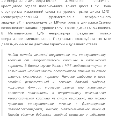
дегенеративно-дистрофических изменений пояснично-
крестцового отдела позвоночника. Грыжа диска L5/S1. Зона
структурных изменений слева на урвоне грыжи диска L5/S1
(секверстрированный фрагмент?зона перфокального
эпидурита?) - рекомендуется MP-контроль в динамике.Сьеноз
позвоночного канала на уровне L5/S1. Грыжа диска L4/L5.Сколиоз.
В Мытищинской ЦРБ нейрохирург предлагает только
оперативное вмешательство. Подскажите пожалуйста что мне
делать,но никто не дает мне гарантии.Жду вашего ответа
Выбор метода лечения( оперативное или консервативное)
зависит от морфологической картины и клинической
картины. В Вашем случае данные МРТ свидетельствуют о
возможной необходимости оперативного лечения.Но самое
главное, клиническая картина .Наличие слабости в ноге,
стойкий резистентный к лечению болевой синдром,
нарушения функции мочевого пузыря или кишечника-
являются показаниями к оперативному лечению.Если
неврологическая картина не столь выражена, то можно
провести консервативное лечение ( физиотерапия,
иглорефлексотерапия, массаж, медикаментозное лечение).
Иногда удается добиться стойкой ремиссии и избежать