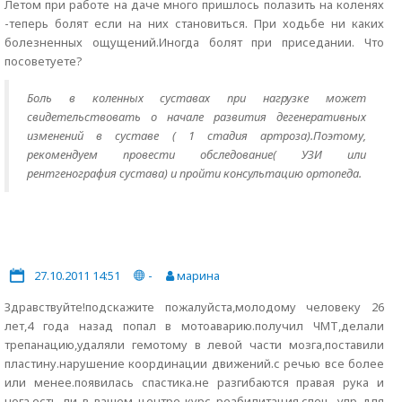
Летом при работе на даче много пришлось полазить на коленях
-теперь болят если на них становиться. При ходьбе ни каких
болезненных ощущений.Иногда болят при приседании. Что
посоветуете?
Боль в коленных суставах при нагрузке может
свидетельствовать о начале развития дегенеративных
изменений в суставе ( 1 стадия артроза).Поэтому,
рекомендуем провести обследование( УЗИ или
рентгенография сустава) и пройти консультацию ортопеда.
27.10.2011 14:51
-
марина
Здравствуйте!подскажите пожалуйста,молодому человеку 26
лет,4 года назад попал в мотоаварию.получил ЧМТ,делали
трепанацию,удаляли гемотому в левой части мозга,поставили
пластину.нарушение координации движений.с речью все более
или менее.появилась спастика.не разгибаются правая рука и
нога.есть ли в вашем центре курс реабилитация,спец. упр для