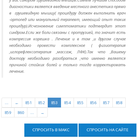
у Вас синдром грушевидной мышцы.Самым лучшим способом
диагностики является введение местного анестетика прямо
в грушевидную мышцу( процедуру должен выполнить врач
-ортопед или мануальный терапевт, имеющий опыт таких
процедур).Исчезновение симптоматики подтвердит этот
синдром.Если же боли связаны с протрузией, то значит есть
компрессия корешка . Лечение и в том ,и другом случае
необходимо провести комплексное ( физиотерапия
,иглорефлексотерапия ,массаж, ЛФК).Так что ,Вашему
доктору необходимо разобраться ,что именно является
причиной стойких болей и только тогда корректировать
лечение.
…
←
851
852
853
854
855
856
857
858
859
860
…
→
СПРОСИТЬ В МАКС
СПРОСИТЬ НА САЙТЕ