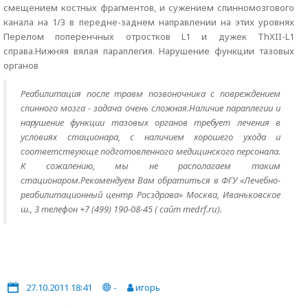
смещением костных фрагментов, и сужением спинномозгового
канала на 1/3 в передне-заднем направлении на этих уровнях
Перелом поперенчных отростков L1 и дужек ThXII-L1
справа.Нижняя вялая параплегия. Нарушение функции тазовых
органов
Реабилитация после травм позвоночника с повреждением
спинного мозга - задача очень сложная.Наличие параплегии и
нарушение функции тазовых органов требует лечения в
условиях стационара, с наличием хорошего ухода и
соответствующе подготовленного медицинского персонала.
К сожалению, мы не располагаем таким
стационаром.Рекомендуем Вам обратиться в ФГУ «Лечебно-
реабилитационный центр Росздрава» Москва, Иваньковское
ш., 3 телефон +7 (499) 190-08-45 ( сайт medrf.ru).
27.10.2011 18:41
-
игорь