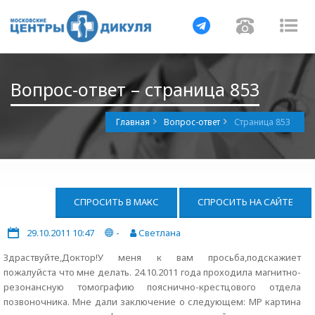
Навигация
Навигац
На
Вопрос-ответ – страница 853
Главная
Вопрос-ответ
Страница 853
СПРОСИТЬ В МАКС
СПРОСИТЬ НА САЙТЕ
29.10.2011 10:47
-
Светлана
Здраствуйте,Доктор!У меня к вам просьба,подскажиет
пожалуйста что мне делать. 24.10.2011 года проходила магнитно-
резонансную томографию пояснично-крестцового отдела
позвоночника. Мне дали заключение о следующем: МР картина