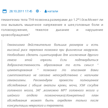
28.10.2011 17:45
-
натали
гемангеома тела Th9 позвонка.размерами до 1.2*1.0см.Может ли
она вызывать мышечное напряжение в шее,головные боли и
головокружение, тяжелое дыхание и нарушение
кровообращения?
Гемангиома действительно больших размеров и есть
высокий риск перелома позвонка при физических нагрузках.
Необходимо сделать сцинтиграфию для исключения другого
генеза этой опухоли. Если подтвердиться
доброкачественность образования то есть смысл "
цементирования " позвонка .Но описанная Вами
симптоматика не связана непосредственно с наличием
гемангиомы. Рекомендуем провести полноценное
обследование ( общие анализы крови, мочи, УЗИ сосудов
головного мозга, ЭКГ ,возможно МРТ головного мозга и
шейного отдела позвоночника).Конкретный план
обследования может быть определен только после
консультации невролога и терапевта.