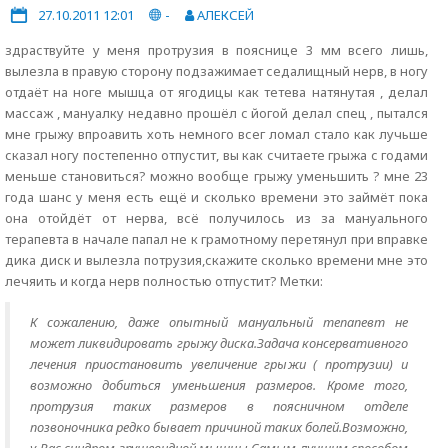
27.10.2011 12:01
-
АЛЕКСЕЙ
здраствуйте у меня протрузия в пояснице 3 мм всего лишь,
вылезла в правую сторону подзажимает седалищный нерв, в ногу
отдаёт на ноге мышца от ягодицы как тетева натянутая , делал
массаж , мануалку недавно прошёл с йогой делал спец , пытался
мне грыжу впроавить хоть немного всег ломал стало как лучьше
сказал ногу постепенно отпустит, вы как считаете грыжа с годами
меньше становиться? можно вообще грыжу уменьшить ? мне 23
года шанс у меня есть ещё и сколько времени это займёт пока
она отойдёт от нерва, всё получилось из за мануального
терапевта в начале папал не к грамотному перетянул при вправке
дика диск и вылезла потрузия,скажите сколько времени мне это
лечяить и когда нерв полностью отпустит? Метки:
К сожалению, даже опытный мануальный тепапевт не
может ликвидировать грыжу диска.Задача консервативного
лечения приостановить увеличение грыжи ( протрузии) и
возможно добиться уменьшения размеров. Кроме того,
протрузия таких размеров в поясничном отделе
позвоночника редко бывает причиной таких болей.Возможно,