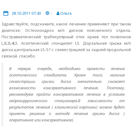
28.10.2011 07:43
-
Ольга
Здравствуйте, подскажите, какое лечение применяют при таком
диагнозе: Остеохондроз м/п дисков поясничного отдела.
Постравматический трабекулярный отек краев тел позвонков
L2L3L4L5. Асептический спондилит L5. Дорзальная грыжа м/п
диска центральная L5-S1 с секвестрацией за задней продольной
связкой. спасибо.
В первую очередь, необходимо провести лечение
асептического спондилита. Кроме того, наличие
секвестрации грыжи диска значительно снижает
возможности консервативного лечения. Поэтому,
рекомендуем пройти консервативное лечение в условиях
нейрохирургического стационара.В зависимости от
результатов лечения ( клинической картины) можно будет
принять решение о методе лечения грыжи диска (
оперативное или консервативное).