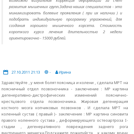
возможно визуальная коррекция деформации за счет
развития мышечных групп.Задача наших специалистов - это
минимизировать болевые проявления ( при их наличии ) и
подобрать индивидуальную программу упражнений, для
создания хорошего мышечного корсета. Стоимость
короткого курса лечения длительностью 2 недели
ориентировочно - 15000 рублей.
27.10.2011 21:13
-
Ирина
Здравствуйте , у меня болят поясница и колени , сделала МРТ на
поясничный отдел позвоночника - заключение : МР картина
дегенеративно-дистрофических изменений пояснично-
крестцового отдела позвоночника. Жировая дегенерация
костного мозга копчиковых позвонков . И сделала МРТ на
коленный сустав ( правый )- заключение : МР картина синовита
правого коленного сустава , деформирующего остеоартроза I-
стадии , дегенеративного повреждения заднего рога
внутреннего мениска.Подскажите пожалуйста , к какому врачу