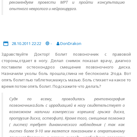
рекомендуем провести МРТ и пройти консультацию
опытного невролога и нейрохирурга.
28.10.2011 22:22
-
DonDrakon
Здравствуйте Доктор! Болит позвоночник с правовой
стороны,отдает в ногу. Делал снимок показал врачу, диагноз
поставили остеохондроз смещение позвоночного диска.
Назначили уколы боль прошла,спина не беспокоила 2года. Вот
опять болит пью таблетки,мажусь мазью. Боль стихает на какое то
время потом опять болит. Подскажите что делать?
Судя по всему, проводилась рентгенография
позвоночника.Боль с иррадиацией в ногу свидетельствует о
возможном наличии компрессии корешка( грыжа диска,
протрузия диска, остеофит). Кроме того, смещение позвонка
( листез) требует динамического наблюдения ( так как
листез более 9-10 мм является показанием к оперативному