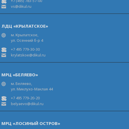
+7 (495) 783-57-00
vs@dikul.ru
ЛДЦ «КРЫЛАТСКОЕ»
м. Крылатское,
ул. Осенний б-р 4
+7 495 779-30-30
krylatskoe@dikul.ru
МРЦ «БЕЛЯЕВО»
м. Беляево,
ул. Миклухо-Маклая 44
+7 495 779-20-20
belyaevo@dikul.ru
МРЦ «ЛОСИНЫЙ ОСТРОВ»