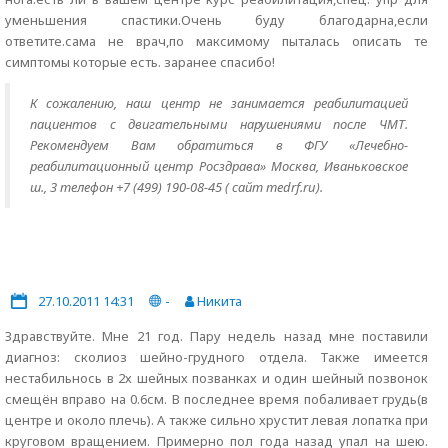
уменьшения спастики.Очень буду благодарна,если
ответите.сама не врач,по максимому пыталась описать те
симптомы которые есть. заранее спасибо!
К сожалению, наш центр не занимается реабилитацией
пациентов с двигательными нарушениями после ЧМТ.
Рекомендуем Вам обратиться в ФГУ «Лечебно-
реабилитационный центр Росздрава» Москва, Иваньковское
ш., 3 телефон +7 (499) 190-08-45 ( сайт medrf.ru).
27.10.2011 14:31
-
Никита
Здравствуйте. Мне 21 год. Пару недель назад мне поставили
диагноз: сколиоз шейно-грудного отдела. Также имеется
нестабильнось в 2х шейных позванках и один шейный позвонок
смещён вправо на 0.6см. В последнее время побаливает грудь(в
центре и около плечь). А также сильно хрустит левая лопатка при
круговом вращением. Примерно пол года назад упал на шею.