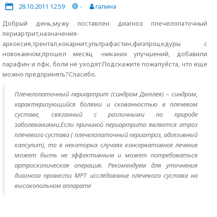
28.10.2011 12:59
-
галина
Добрый день,мужу поставлен диагноз плечелопаточный
периартрит,назначения-
аркоксия,трентал,кокарнит,ультрафастин,физпроцедуры с
новокаином,прошел месяц -никаких улучшений, добавили
парафин и лфк, боли не уходят.Подскажите пожалуйста, что еще
можно предпринять?Спасибо.
Плечелопаточный периартрит (синдром Дюплея) – синдром,
характеризующийся болями и скованностью в плечевом
суставе, связанный с различными по природе
заболеваниями.Если причиной периартрита является атроз
плечевого сустава ( плечелопаточный периатроз, адгезивный
капсулит), то в некоторых случаях консервативное лечение
может быть не эффективным и может потребоваться
артроскопическая операция. Рекомендуем для уточнения
диагноза провести МРТ исследование плечевого сустава на
высокопольном аппарате