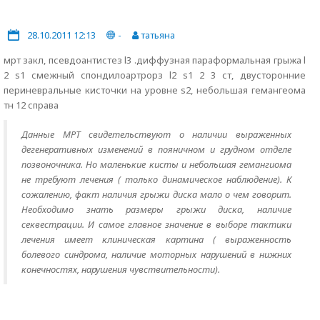
28.10.2011 12:13
-
татьяна
мрт закл, псевдоантистез l3 .диффузная параформальная грыжа l
2 s1 смежный спондилоартрорз l2 s1 2 3 ст, двусторонние
периневральные кисточки на уровне s2, небольшая гемангеома
тн 12 справа
Данные МРТ свидетельствуют о наличии выраженных
дегенеративных изменений в пояничном и грудном отделе
позвоночника. Но маленькие кисты и небольшая гемангиома
не требуют лечения ( только динамическое наблюдение). К
сожалению, факт наличия грыжи диска мало о чем говорит.
Необходимо знать размеры грыжи диска, наличие
секвестрации. И самое главное значение в выборе тактики
лечения имеет клиническая картина ( выраженность
болевого синдрома, наличие моторных нарушений в нижних
конечностях, нарушения чувствительности).