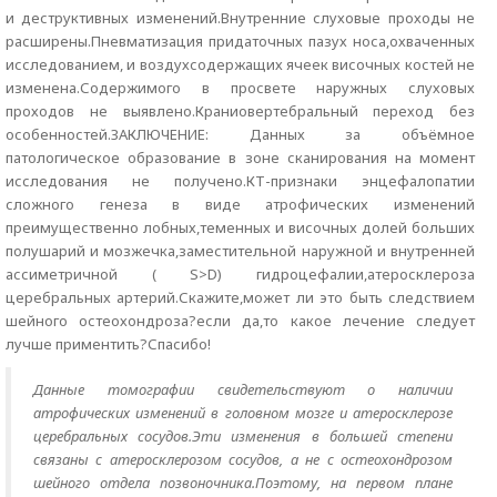
и деструктивных изменений.Внутренние слуховые проходы не
расширены.Пневматизация придаточных пазух носа,охваченных
исследованием, и воздухсодержащих ячеек височных костей не
изменена.Содержимого в просвете наружных слуховых
проходов не выявлено.Краниовертебральный переход без
особенностей.ЗАКЛЮЧЕНИЕ: Данных за объёмное
патологическое образование в зоне сканирования на момент
исследования не получено.КТ-признаки энцефалопатии
сложного генеза в виде атрофических изменений
преимущественно лобных,теменных и височных долей больших
полушарий и мозжечка,заместительной наружной и внутренней
ассиметричной ( S>D) гидроцефалии,атеросклероза
церебральных артерий.Скажите,может ли это быть следствием
шейного остеохондроза?если да,то какое лечение следует
лучше приментить?Спасибо!
Данные томографии свидетельствуют о наличии
атрофических изменений в головном мозге и атеросклерозе
церебральных сосудов.Эти изменения в большей степени
связаны с атеросклерозом сосудов, а не с остеохондрозом
шейного отдела позвоночника.Поэтому, на первом плане