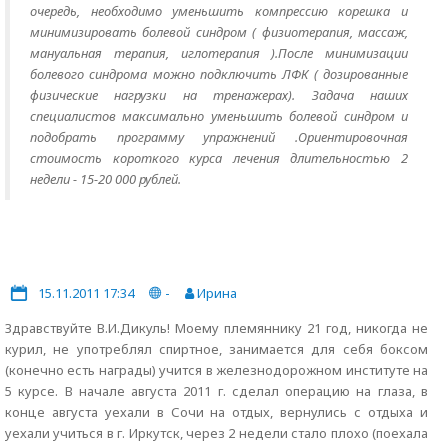
очередь, необходимо уменьшить компрессию корешка и
минимизировать болевой синдром ( физиотерапия, массаж,
мануальная терапия, иглотерапия ).После минимизации
болевого синдрома можно подключить ЛФК ( дозированные
физические нагрузки на тренажерах). Задача наших
специалистов максимально уменьшить болевой синдром и
подобрать программу упражнений .Ориентировочная
стоимость короткого курса лечения длительностью 2
недели - 15-20 000 рублей.
15.11.2011 17:34
-
Ирина
Здравствуйте В.И.Дикуль! Моему племяннику 21 год, никогда не
курил, не употреблял спиртное, занимается для себя боксом
(конечно есть награды) учится в железнодорожном институте на
5 курсе. В начале августа 2011 г. сделал операцию на глаза, в
конце августа уехали в Сочи на отдых, вернулись с отдыха и
уехали учиться в г. Иркутск, через 2 недели стало плохо (поехала