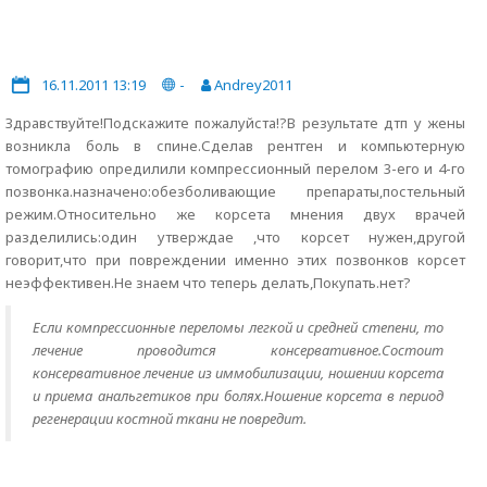
16.11.2011 13:19
-
Andrey2011
Здравствуйте!Подскажите пожалуйста!?В результате дтп у жены
возникла боль в спине.Сделав рентген и компьютерную
томографию опредилили компрессионный перелом 3-его и 4-го
позвонка.назначено:обезболивающие препараты,постельный
режим.Относительно же корсета мнения двух врачей
разделились:один утверждае ,что корсет нужен,другой
говорит,что при повреждении именно этих позвонков корсет
неэффективен.Не знаем что теперь делать,Покупать.нет?
Если компрессионные переломы легкой и средней степени, то
лечение проводится консервативное.Состоит
консервативное лечение из иммобилизации, ношении корсета
и приема анальгетиков при болях.Ношение корсета в период
регенерации костной ткани не повредит.