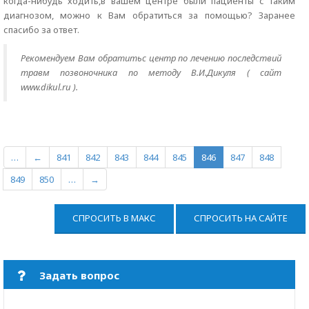
когда-нибудь ходить,в вашем центре были пациенты с таким
диагнозом, можно к Вам обратиться за помощью? Заранее
спасибо за ответ.
Рекомендуем Вам обратитьс центр по лечению последствий
травм позвоночника по методу В.И.Дикуля ( сайт
www.dikul.ru ).
…
←
841
842
843
844
845
846
847
848
849
850
…
→
СПРОСИТЬ В МАКС
СПРОСИТЬ НА САЙТЕ
Задать вопрос