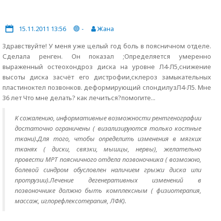
15.11.2011 13:56
-
Жана
Здравствуйте! У меня уже целый год боль в поясничном отделе.
Сделала ренген. Он показал ;Определяется умеренно
выраженный остеохондроз диска на уровне Л4-Л5,снижение
высоты диска засчёт его дистрофии,склероз замыкательных
пластиноктел позвонков. деформирующий спондилузЛ4-Л5. Мне
36 лет Что мне делать? как лечиться?помогите...
К сожалению, информативные возможности рентгенографии
достаточно ограничены ( визализируются только костные
ткани).Для того, чтобы определить изменения в мягких
тканях ( диски, связки, мышцы, нервы), желательно
провести МРТ поясничного отдела позвоночника ( возможно,
болевой синдром обусловлен наличием грыжи диска или
протрузии).Лечение дегенеративных изменений в
позвоночнике должно быть комплексным ( физиотерапия,
массаж, иглорефлексотерапия, ЛФК).