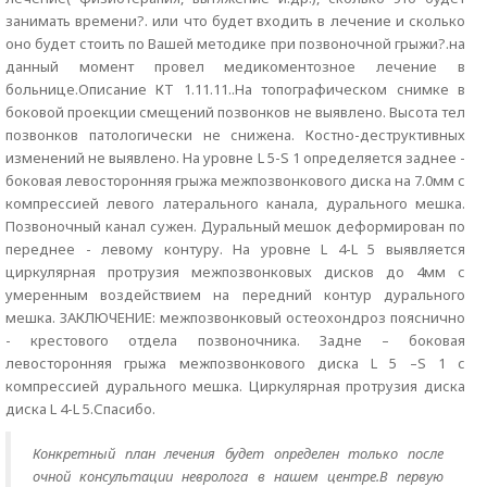
занимать времени?. или что будет входить в лечение и сколько
оно будет стоить по Вашей методике при позвоночной грыжи?.на
данный момент провел медикоментозное лечение в
больнице.Описание КТ 1.11.11..На топографическом снимке в
боковой проекции смещений позвонков не выявлено. Высота тел
позвонков патологически не снижена. Костно-деструктивных
изменений не выявлено. На уровне L 5-S 1 определяется заднее -
боковая левосторонняя грыжа межпозвонкового диска на 7.0мм с
компрессией левого латерального канала, дурального мешка.
Позвоночный канал сужен. Дуральный мешок деформирован по
переднее - левому контуру. На уровне L 4-L 5 выявляется
циркулярная протрузия межпозвонковых дисков до 4мм с
умеренным воздействием на передний контур дурального
мешка. ЗАКЛЮЧЕНИЕ: межпозвонковый остеохондроз пояснично
- крестового отдела позвоночника. Задне – боковая
левосторонняя грыжа межпозвонкового диска L 5 –S 1 с
компрессией дурального мешка. Циркулярная протрузия диска
диска L 4-L 5.Спасибо.
Конкретный план лечения будет определен только после
очной консультации невролога в нашем центре.В первую