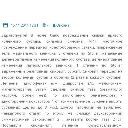
15.11.2011 12:31
-
Оксана
Здравствуйте! В июле было повреждение связки правого
коленного сустава, сильный синовит. МРТ: частичное
повреждение передней крестообразной связки, повреждение
тела медиального мениска 3 степени по Stoller, начальные
дегенеративные изменения коленного сустава, дегенеративные
изменения латерального мениска 1 степени по Stoller,
выраженный реактивный синовит, бурсит. Синовит перешел на
второй коленный сустав и обратно (2 раза в каждом суставе).
Лечение: диклофенак в/м, дипроспан в/с, мелоксикам,
магнитотерапия. Затем сделали снимок таза (ревматолог
настоял, болей нет): по заключению рентгенолога -
двусторонний коксартроз 1 ст. (симметричное сужение высоты
суставных щелей до 3 мм.), другой патологии не выявлено.
Ревматологи ставят по этому же снимку двухсторонний
симметричный сакроилеит 2 , энтезиты костей таза 2 ст.
Поставили спондилит, лечение сульфасалазином,