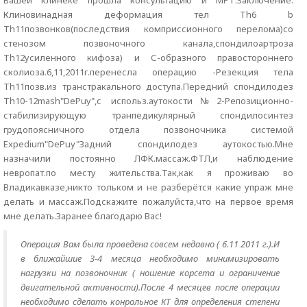
Вашей клинеке прошла консультацию и МРТ.Заключение:
Клиновинадная деформация тел Th6 b
Th11позвонков(последствия комприссионного перелома)со
стенозом позвоночного канала,спондилоартроза
Th12усиленного кифоза) и С-образного правостороннего
сколиоза.6,11,2011г.перенесла операцию -Резекция тела
Th11позв.из транстракального доступа.Передний спондилодез
Th10-12mash"DePuу",с использ.аутокости№2-Репозиционно-
стабилизирующую транпедикулярный спондилосинтез
грудопоясничного отдела позвоночника системой
Expedium"DePuy"Задний спондилодез аутокостью.Мне
назначили постоянно ЛФК.массаж.ФТЛ,и наблюдение
невропат.по месту жительства.Так,как я проживаю во
Владикавказе,никто тольком и не разберётся какие упраж мне
делать и массаж.Подскажите пожалуйста,что на первое время
мне делать.Заранее благодарю Вас!
Операция Вам была проведена совсем недавно ( 6.11 2011 г.).И
в ближайшие 3-4 месяца необходимо минимизировать
нагрузки на позвоночник ( ношение корсета и ограничение
двигательной активности).После 4 месяцев после операции
необходимо сделать конрольное КТ для определения степени