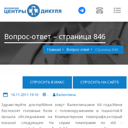
Навигация
Навигац
На
Вопрос-ответ – страница 846
Главная
Вопрос-ответ
Страница 846
СПРОСИТЬ В МАКС
СПРОСИТЬ НА САЙТЕ
16.11.2011 19:10
-
Валентина
Здравствуйте доктор!Меня зовут Валентина,мне 64 года.Меня
беспокоят головные боли с головокружением и тошнотой.Я
прошла обследование на Компьютерном томографе,который
показал следующее: На серии томограмм по std -