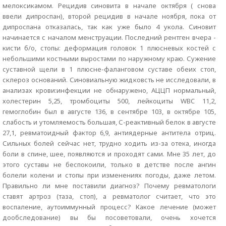
мелоксикамом. Рецидив синовита в начале октября ( снова
ввели дипроспан), второй рецидив в начале ноября, пока от
дипроспана отказалась, так как уже было 4 укола. Синовит
начинается с началом менструации. Последний рентген вчера -
кисти б/о, стопы: деформация головок 1 плюсневых костей с
небольшими костными выростами по наружному краю. Сужение
суставной щели в 1 плюсне-фаланговом суставе обеих стоп,
склероз оснований. Синовиальную жидковсть не исследовали, в
анализах крови:инфекции не обнаружено, АЦЦП нормальный,
холестерин 5,25, тромбоциты 500, лейкоциты WBC 11,2,
гемоглобин был в августе 136, в сентябре 103, в октябре 105,
слабость и утомляемость большая, С-реактивный белок в августе
27,1, ревматоидный фактор 6,9, антиядерные антитела отриц.
Сильных болей сейчас нет, трудно ходить из-за отека, иногда
боли в спине, шее, появляются и проходят сами. Мне 35 лет, до
этого суставы не беспокоили, только в детстве после ангин
болели колени и стопы при изменениях погоды, даже летом.
Правильно ли мне поставили диагноз? Почему ревматологи
ставят артроз (таза, стоп), а ревматолог считает, что это
воспаление, аутоиммунный процесс? Какое лечение (может
дообследование) вы бы посоветовали, очень хочется