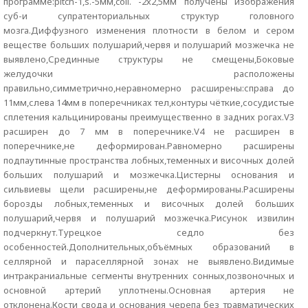
программе:pitch-1,s.-5мм,coll. -2х2,5мм получены изображения
суб-и супратенториальных структур головного
мозга.Диффузного изменения плотности в белом и сером
веществе больших полушарий,червя и полушарий мозжечка не
выявлено,Срединные структуры не смещены,Боковые
желудочки расположены
правильно,симметрично,неравномерно расширены:справа до
11мм,слева 14мм в поперечниках тел,контуры чёткие,сосудистые
сплетения кальцинированы преимущественно в задних рогах.V3
расширен до 7 мм в поперечнике.V4 не расширен в
поперечнике,не деформирован.Равномерно расширены
подпаутинные пространства лобных,теменных и височных долей
больших полушарий и мозжечка.Цистерны основания и
сильвиевы щели расширены,не деформированы.Расширены
борозды лобных,теменных и височных долей больших
полушарий,червя и полушарий мозжечка.Рисунок извилин
подчеркнут.Турецкое седло без
особенностей.Дополнительных,объёмных образований в
селлярной и параселлярной зонах не выявлено.Видимые
интракраниальные сегменты внутренних сонных,позвоночных и
основной артерий уплотнены.Основная артерия не
отклонена.Кости свода и основания черепа без травматических