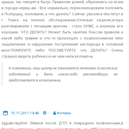
крыша, так говорят в быту). Привезли домой, обратились ко всем
в городе нерва-ам - Все нормально, порекомендовали положить
в Психушку, положили, а что делать? Сейчас увезли в Институт в
г. Томск на полное обследование.Отлежал неделю,вчера
разговаривали с лечащим врачом - стало ХУЖЕ, а анализы все
хорошие. ЧТО ДЕЛАТЬ? Может быть занятия боксом привели к
какой либо травме и что-то произошло с позвоночником типо
защемление и нарушение поступления кислорода в головной
мозг.ПОМОГИТЕ либо ПОСОВЕТУЙТЕ что ДЕЛАТЬ? Очень
страшно видеть ребенка и ни чем нельзя помочь.
К сожалению, наш центр не занимается лечением психических
заболеваний и дать какие-либо рекомендации не
представляется возможным.
15.11.2011 14:48
-
Фатима
Здравствуйте! 30июня после ДТП я повредила позвоночник,в