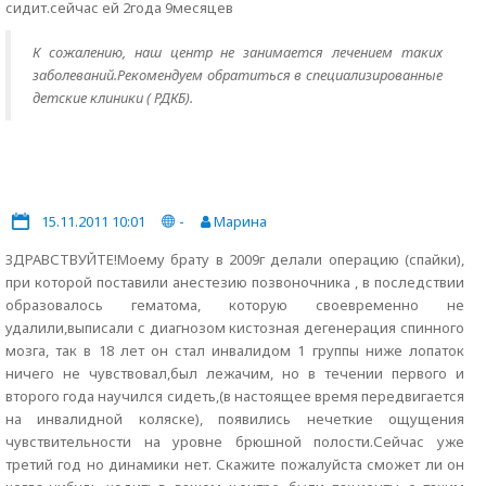
сидит.сейчас ей 2года 9месяцев
К сожалению, наш центр не занимается лечением таких
заболеваний.Рекомендуем обратиться в специализированные
детские клиники ( РДКБ).
15.11.2011 10:01
-
Марина
ЗДРАВСТВУЙТЕ!Моему брату в 2009г делали операцию (спайки),
при которой поставили анестезию позвоночника , в последствии
образовалось гематома, которую своевременно не
удалили,выписали с диагнозом кистозная дегенерация спинного
мозга, так в 18 лет он стал инвалидом 1 группы ниже лопаток
ничего не чувствовал,был лежачим, но в течении первого и
второго года научился сидеть,(в настоящее время передвигается
на инвалидной коляске), появились нечеткие ощущения
чувствительности на уровне брюшной полости.Сейчас уже
третий год но динамики нет. Скажите пожалуйста сможет ли он