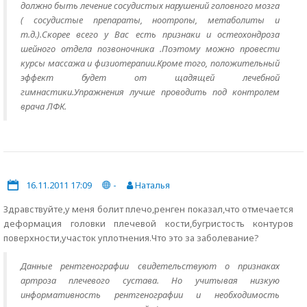
должно быть лечение сосудистых нарушений головного мозга
( сосудистые препараты, ноотропы, метаболиты и
т.д.).Скорее всего у Вас есть признаки и остеохондроза
шейного отдела позвоночника .Поэтому можно провести
курсы массажа и физиотерапии.Кроме того, положительный
эффект будет от щадящей лечебной
гимнастики.Упражнения лучше проводить под контролем
врача ЛФК.
16.11.2011 17:09
-
Наталья
Здравствуйте,у меня болит плечо,ренген показал,что отмечается
деформация головки плечевой кости,бугристость контуров
поверхности,участок уплотнения.Что это за заболевание?
Данные рентгенографии свидетельствуют о признаках
артроза плечевого сустава. Но учитывая низкую
информативность рентгенографии и необходимость