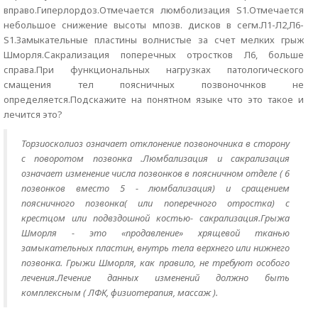
вправо.Гиперлордоз.Отмечается люмболизация S1.Отмечается
небольшое снижение высоты мпозв. дисков в сегм.Л1-Л2,Л6-
S1.Замыкательные пластины волнистые за счет мелких грыж
Шморля.Сакрализация поперечных отростков Л6, больше
справа.При функциональных нагрузках патологического
смащения тел поясничных позвоночнков не
определяется.Подскажите на понятном языке что это такое и
лечится это?
Торзиосколиоз означает отклонение позвоночника в сторону
с поворотом позвонка .Люмбализация и сакрализация
означает изменение числа позвонков в поясничном отделе ( 6
позвонков вместо 5 - люмбализация) и сращением
поясничного позвонка( или поперечного отростка) с
крестцом или подвздошной костью- сакрализация.Грыжа
Шморля - это «продавление» хрящевой тканью
замыкательных пластин, внутрь тела верхнего или нижнего
позвонка. Грыжи Шморля, как правило, не требуют особого
лечения.Лечение данных изменений должно быть
комплексным ( ЛФК, физиотерапия, массаж ).