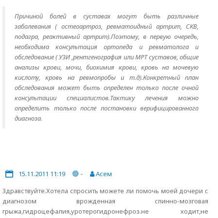
Причиной болей в суставах могут быть различные
заболевания ( остеоартроз, ревматоидный артрит, СКВ,
подагра, реактивный артрит).Поэтому, в первую очередь,
необходима консультация ортопеда и ревматолога и
обследование ( УЗИ ,рентгенография или МРТ суставов, общие
анализы крови, мочи, биохимия крови, кровь на мочевую
кислоту, кровь на ревмопробы и т.д).Конкретный план
обследования может быть определен только после очной
консультации специалистов.Тактику лечения можно
определить только после постановки верифицированного
диагноза.
15.11.2011 11:19
-
Асем
Здравствуйте.Хотела спросить можете ли помочь моей дочери с
диагнозом врожденная спинно-мозговая
грыжа,гидроцефалия,уротерогидронефроз.не ходит,не