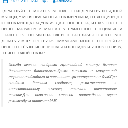
16.11.2011 02:43
-
Алексей
ЗДРАСТВУЙТЕ СКАЖИТЕ ЧЕМ ОПАСЕН СИНДРОМ ГРУШЕВИДНОЙ
МЫШЦЫ, У МЕНЯ ПРАВАЯ НОГА СПАЗМИРОВАНА, ОТ ЯГОДИЦЫ ДО
КОЛЕНА МЫШЦА НАДУНАТАЯ ДАЖЕ ПОСЛЕ СНА , ИЗ ЗА ЧЕГОЛ ЭТО
ПРШЁЛ МАНУАЛКУ И МАССАЖ У ГРАМОТНОГО СПЕЦИАЛИСТА
СТАЛО ЛЕГЧЕ НО МЫШЦА ТАК И НЕ РАССЛАБЛЯЕТСЯ ЧТО МНЕ
ДЕЛАТЬ У МНЕЯ ПРОТРУЗИЯ 3МММСАМО МОЖЕТ ЭТО ПРОЙТИ?
ПРОСТО ВСЁ УЖЕ ИСПРОБОВАЛИ И БЛОКАДЫ И УКОЛЫ В СПИНУ,
ОТ ЧЕГО ТАКОЙ СПАЗМ?
Иногда лечение синдрома грушевидной мышцы бывает
достаточно длительным.Кроме массажа и мануальной
терапии необходимо использовать физиотерапию и ЛФК.При
стойком болевом синдроме, резистентном к
консервативному лечению, показано оперативное
лечение.Для выяснения степени повреждения нерва
рекомендуем провести ЭМГ.