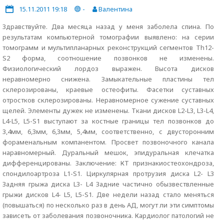
15.11.2011 19:18
-
Валентина
Здравствуйте. Два месяца назад у меня заболела спина. По
результатам компьютерной томографии выявлено: на серии
томограмм и мультипланарных реконструкций сегментов Th12-
S2 форма, соотношение позвонков не изменены.
Физиологический лордоз выражен. Высота дисков
неравномерно снижена. Замыкательные пластины тел
склерозированы, краевые остеофиты. Фасетки суставных
отростков склерозированы. Неравномерное сужение суставных
щелей. Элементы дужек не изменены. Ткани дисков L2-L3, L3-L4,
L4-L5, L5-S1 выступают за костные границы тел позвонков до
3,4мм, 6,3мм, 6,3мм, 5,4мм, соответственно, с двусторонним
фораменальным компанентом. Просвет позвоночного канала
наравномерный. Дуральный мешок, эпидуральная клечатка
дифференцированы. Заключение: КТ признакиостеохондроза,
спондилоартроза L1-S1. Циркулярная протрузия диска L2- L3
Задняя грыжа диска L3- L4 Задние частично обызвествленные
грыжи дисков L4- L5, L5-S1. Две недели назад стало меняться
(повышаться) по несколько раз в день АД, могут ли эти симптомы
зависеть от заболевания позвоночника. Кардиолог патологий не