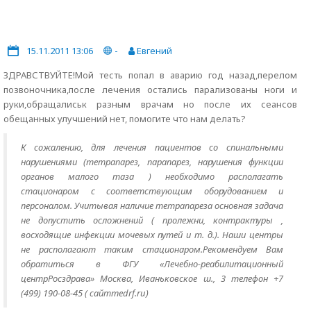
15.11.2011 13:06
-
Евгений
ЗДРАВСТВУЙТЕ!Мой тесть попал в аварию год назад,перелом
позвоночника,после лечения остались парализованы ноги и
руки,обращалиськ разным врачам но после их сеансов
обещанных улучшений нет, помогите что нам делать?
К сожалению, для лечения пациентов со спинальными
нарушениями (тетрапарез, парапарез, нарушения функции
органов малого таза ) необходимо располагать
стационаром с соответствующим оборудованием и
персоналом. Учитывая наличие тетрапареза основная задача
не допустить осложнений ( пролежни, контрактуры ,
восходящие инфекции мочевых путей и т. д.). Наши центры
не располагают таким стационаром.Рекомендуем Вам
обратиться в ФГУ «Лечебно-реабилитационный
центрРосздрава» Москва, Иваньковское ш., 3 телефон +7
(499) 190-08-45 ( сайтmedrf.ru)