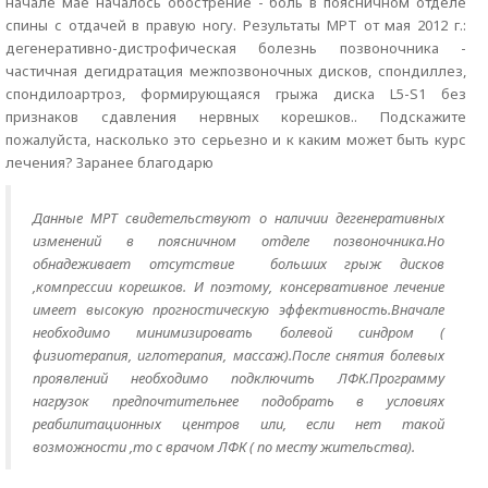
начале мае началось обострение - боль в поясничном отделе
спины с отдачей в правую ногу. Результаты МРТ от мая 2012 г.:
дегенеративно-дистрофическая болезнь позвоночника -
частичная дегидратация межпозвоночных дисков, спондиллез,
спондилоартроз, формирующаяся грыжа диска L5-S1 без
признаков сдавления нервных корешков.. Подскажите
пожалуйста, насколько это серьезно и к каким может быть курс
лечения? Заранее благодарю
Данные МРТ свидетельствуют о наличии дегенеративных
изменений в поясничном отделе позвоночника.Но
обнадеживает отсутствие больших грыж дисков
,компрессии корешков. И поэтому, консервативное лечение
имеет высокую прогностическую эффективность.Вначале
необходимо минимизировать болевой синдром (
физиотерапия, иглотерапия, массаж).После снятия болевых
проявлений необходимо подключить ЛФК.Программу
нагрузок предпочтительнее подобрать в условиях
реабилитационных центров или, если нет такой
возможности ,то с врачом ЛФК ( по месту жительства).