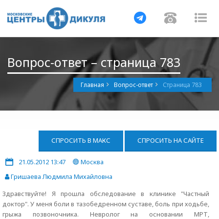
Навигация
Навигац
На
Вопрос-ответ – страница 783
Главная
Вопрос-ответ
Страница 783
СПРОСИТЬ В МАКС
СПРОСИТЬ НА САЙТЕ
21.05.2012 13:47
Москва
Гришаева Людмила Михайловна
Здравствуйте! Я прошла обследование в клинике "Частный
доктор". У меня боли в тазобедренном суставе, боль при ходьбе,
грыжа позвоночника. Невролог на основании МРТ,