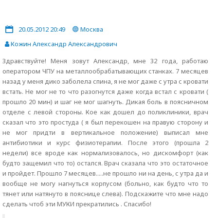
20.05.2012 20:49
Москва
Кожин Александр Александрович
Здравствуйте! Меня зовут Александр, мне 32 года, работаю
оператором ЧПУ на металлообрабатывающих станках. 7 месяцев
назад у меня дико заболела спина, я не мог даже с утра с кровати
встать. Не мог не то что разогнутся даже когда встал с кровати (
прошло 20 мин) и шаг не мог шагнуть. Дикая боль в поясничном
отделе с левой стороны. Кое как дошел до поликлиники, врач
сказал что это простуда ( я был перекошен на правую сторону и
не мог придти в вертикальное положение) выписал мне
антибиотики и курс физиотерапии. После этого (прошла 2
недели) все вроде как нормализовалось, но дискомфорт (как
будто защемил что то) остался. Врач сказала что это остаточное
и пройдет. Прошло 7 месяцев.....не прошло ни на день, с утра да и
вообще не могу нагнуться корпусом (больно, как будто что то
тянет или натянуто в пояснице слева). Подскажите что мне надо
сделать чтоб эти МУКИ прекратились . Спасибо!