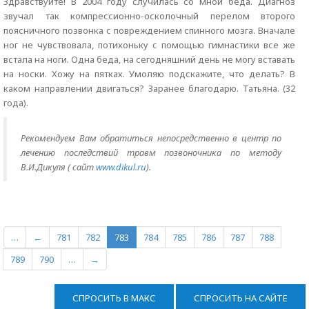
Здравствуйте! В 2004 году случилась со мной беда. Диагноз
звучал так компрессионно-осколочный перелом второго
поясничного позвонка с повреждением спинного мозга. Вначале
ног не чувствовала, потихоньку с помощью гимнастики все же
встала на ноги. Одна беда, на сегодняшний день не могу вставать
на носки. Хожу на пятках. Умоляю подскажите, что делать? В
каком направлении двигаться? Заранее благодарю. Татьяна. (32
года).
Рекомендуем Вам обратиться непосредственно в центр по
лечению последствий травм позвоночника по методу
В.И.Дикуля ( сайт
www.dikul.ru
).
…
←
781
782
783
784
785
786
787
788
789
790
…
→
СПРОСИТЬ В МАКС
СПРОСИТЬ НА САЙТЕ