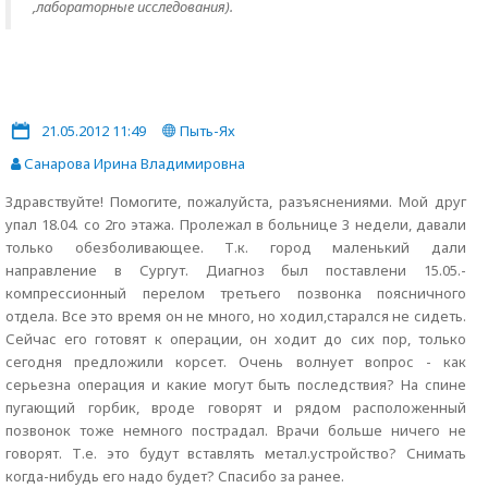
,лабораторные исследования).
21.05.2012 11:49
Пыть-Ях
Санарова Ирина Владимировна
Здравствуйте! Помогите, пожалуйста, разъяснениями. Мой друг
упал 18.04. со 2го этажа. Пролежал в больнице 3 недели, давали
только обезболивающее. Т.к. город маленький дали
направление в Сургут. Диагноз был поставлени 15.05.-
компрессионный перелом третьего позвонка поясничного
отдела. Все это время он не много, но ходил,старался не сидеть.
Сейчас его готовят к операции, он ходит до сих пор, только
сегодня предложили корсет. Очень волнует вопрос - как
серьезна операция и какие могут быть последствия? На спине
пугающий горбик, вроде говорят и рядом расположенный
позвонок тоже немного пострадал. Врачи больше ничего не
говорят. Т.е. это будут вставлять метал.устройство? Снимать
когда-нибудь его надо будет? Спасибо за ранее.