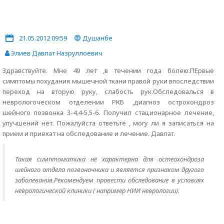
21.05.2012 09:59
Душанбе
Элиев Давлат Назруллоевич
Здравствуйте. Мне 49 лет ,в течении года болею.ПЕрвые
симптомы похудания мышечной ткани правой руки впоследствии
переход на вторую руку, слабость рук.Обследовалься в
неврологоческом отделении РКБ ,диагноз острохондроз
шейного позвонка 3-4,4-5,5-6. Получил стационарное лечение,
улучшений нет. Пожалуйста ответьте , могу ли я записаться на
прием и приехат на обследование и лечение. Давлат.
Такая симптоматика не характерна для остеохондроза
шейного отдела позвоночника и является признаком другого
заболевания.Рекомендуем провести обследование в условиях
неврологической клиники ( например НИИ неврологии).