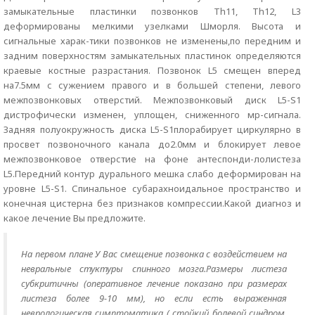
замыкательные пластинки позвонков Th11, Th12, L3
деформированы мелкими узелками Шморля. Высота и
сигнальные харак-тики позвонков не изменены,по передним и
задним поверхностям замыкательных пластинок определяются
краевые костные разрастания. Позвонок L5 смещен вперед
на7.5мм с сужением правого и в большей степени, левого
межпозвонковых отверстий. Межпозвонковый диск L5-S1
дистрофически изменен, уплощен, сниженного мр-сигнала.
Задняя полуокружность диска L5-S1плорабирует циркулярно в
просвет позвоночного канала до2.0мм и блокирует левое
межпозвонковое отверстие на фоне антеспонди-лолистеза
L5.Передний контур дурального мешка слабо деформирован на
уровне L5-S1. Спинальное субарахноидальное пространство и
конечная цистерна без признаков компрессии.Какой диагноз и
какое лечение Вы предложите.
На первом плане У Вас смещение позвонка с воздействием на
невральные стуктуры спинного мозга.Размеры листеза
субкритичны (оперативное лечение показано при размерах
листеза более 9-10 мм), но если есть выраженная
неврологическая симптоматика ( стойкий болевой синдром,