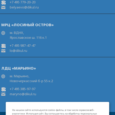
+7 495 779-20-20
belyaevo@dikul.ru
МРЦ «ЛОСИНЫЙ ОСТРОВ»
м. ВДНХ,
Ярославское ш. 116 к.1
+7 495 987-47-47
lo@dikul.ru
ЛДЦ «МАРЬИНО»
м. Марьино,
Новочеркасский б-р 55 к.2
+7 495 385-97-97
maryno@dikul.ru
На нашем сайте используются cookie–файлы, в том числе сервисов веб–
аналитики. Используя сайт, Вы соглашаетесь на обработку персональных