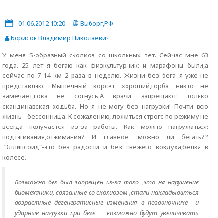
01.06.2012 10:20
Выборг,РФ
Борисов Владимир Николаевич
У меня S-образный сколиоз со школьных лет. Сейчас мне 63
года. 25 лет я бегаю как физкультурник: и марафоны были,а
сейчас по 7-14 км 2 раза в неделю. Жизни без бега я уже не
представляю. Мышечный корсет хороший,горба никто не
замечает,пока не согнусь.А врачи запрещают: только
скандинавская ходьба. Но я не могу без нагрузки! Почти всю
жизнь - бессонница. К сожалению, ложиться строго по режиму не
всегда получается из-за работы. Как можно нагружаться:
подтягивания,отжимания? И главное :можно ли бегать??
"Эллипсоид"-это без радости и без свежего воздуха;белка в
колесе.
Возможно бег был запрещен из-за того ,что на нарушение
биомеханики, связанные со сколиозом ,стали накладываться
возрастные дегенеративные изменения в позвоночнике и
ударные нагрузки при беге возможно будут увеличивать