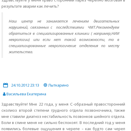
здравствуйте у меня право сторонний парез черепно мозговая в
результате аварии как лечить?
Наш центр не занимается лечением двигательных
нарушений, связанных с последствиями ЧМТ.Рекомендуем
обратиться в специализированные клиники ( например,НИИ
неврологии) или если нет такой возможности, то в
специализированные неврологичекие отделения по месту
жительства.
24.10.2012 23:13
Лыткарино
Васильева Екатерина
Здравствуйте! Мне 22 года, у меня С-образный правосторонний
сколиоз второй степени грудного отдела позвоночника, также
мне ставили диагноз нестабильность позвонков шейного отдела.
Боли в спине меня не сильно беспокоят. В последний год у меня
появились болевые ощущения в черепе – как будто сам череп