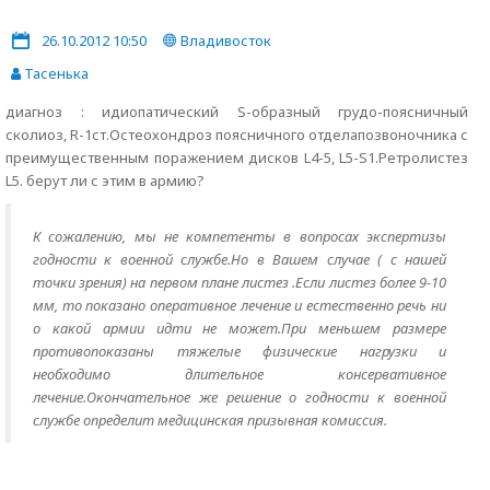
26.10.2012 10:50
Владивосток
Тасенька
диагноз : идиопатический S-образный грудо-поясничный
сколиоз, R-1ст.Остеохондроз поясничного отделапозвоночника с
преимущественным поражением дисков L4-5, L5-S1.Ретролистез
L5. берут ли с этим в армию?
К сожалению, мы не компетенты в вопросах экспертизы
годности к военной службе.Но в Вашем случае ( с нашей
точки зрения) на первом плане листез .Если листез более 9-10
мм, то показано оперативное лечение и естественно речь ни
о какой армии идти не может.При меньшем размере
противопоказаны тяжелые физические нагрузки и
необходимо длительное консервативное
лечение.Окончательное же решение о годности к военной
службе определит медицинская призывная комиссия.