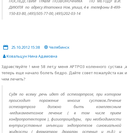
ПОСЛЕДСТВИЙ ТРАВМ ПОЗВОНОЧНИКА ПО МЕТОДУ В.И.
ДИКУЛЯ по адресу Ипатовка Нов. улица, 4 в телефоны 8-499-
150-83-80, (495)505-77-00, (495)202-03-14
25.10.2012 15:38
Челябинск
Ковальцун Нина Адамовна
Здравствуйте ! мне 58 лет,у меня АРТРОЗ коленного сустава ,а
теперь еще начало болеть бедро. Дайте совет пожалуйста как и
чем лечить?
Судя по всему ,речь идет об остеоартрозе, при котором
происходит поражение многих суставов.Лечение
остеоартроза должно быть комплексным
-медикаментозное лечение ( в том числе прием
хондропротекторов ), физиопроцедуры, при необходимости
внутрисуставные инъекции эндопротезов синовиальной
жидкости ( ферматрон ,дюралан, остенил и т.д.) и