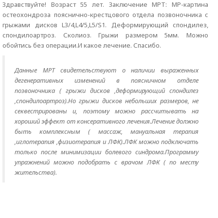
Здравствуйте! Возраст 55 лет. Заключение МРТ: МР-картина
остеохондроза пояснично-крестцового отдела позвоночника с
грыжами дисков L3/4,L4/5,L5/S1. Деформирующий спондилез,
спондилоартроз. Сколиоз. Грыжи размером 5мм. Можно
обойтись без операции.И какое лечение. Спасибо.
Данные МРТ свидетельствуют о наличии выраженных
дегенеративных изменений в поясничном отделе
позвоночника ( грыжи дисков ,деформирующий спондилез
,спондилоартроз).Но грыжи дисков небольших размеров, не
секвестрированы и, поэтому можно рассчитывать на
хороший эффект от консеративного лечения.Лечение должно
быть комплексным ( массаж, мануальная терапия
,иглотерапия ,физиотерапия и ЛФК).ЛФК можно подключать
только после минимизации болевого синдрома.Программу
упражнений можно подобрать с врачом ЛФК ( по месту
жительства).