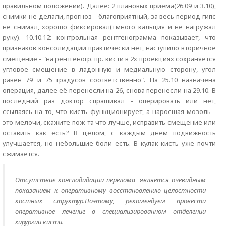
правильном положении). Далее: 2 плановых приёма(26.09 и 3.10),
снимки не делали, прогноз - благоприятный, за весь период гипс
не снимал, хорошо фиксировал(+много кальция и не нагружал
руку). 10.10.12: контрольная рентгенограмма показывает, что
признаков консолидации практически нет, наступило вторичное
смещение - "на рентгеногр. пр. кисти в 2х проекциях сохраняется
угловое смещение в ладонную и медиальную сторону, угол
равен 79 и 75 градусов соответственно". На 25.10 назначена
операция, далее её перенесли на 26, снова перенесли на 29.10. В
последний раз доктор спрашивал - оперировать или нет,
ссылаясь на то, что кисть функционирует, а наросшая мозоль -
это мелочи, скажите пож-та что лучше, исправить смещение или
оставить как есть? В целом, с каждым днем подвижность
улучшается, но небольшие боли есть. В кулак кисть уже почти
сжимается.
Отсутствие конслодидации перелома является очевидным
показанием к оперативному восстановлению целостности
костных структур.Поэтому, рекомендуем провести
оперативное лечение в специализированном отделении
хирургии кисти.