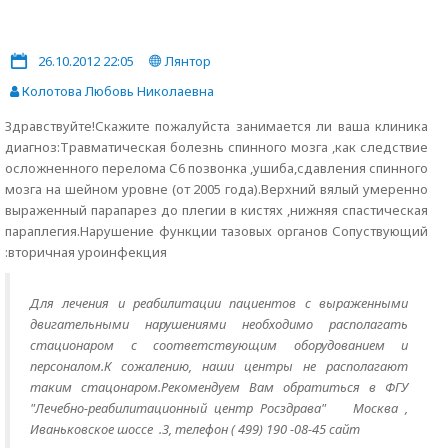
26.10.2012 22:05
Лянтор
Колотова Любовь Николаевна
Здравствуйте!Скажите пожалуйста занимается ли ваша клиника
диагноз:Травматическая болезнь спинного мозга ,как следствие
осложненного перелома С6 позвонка ,ушиба,сдавления спинного
мозга на шейном уровне (от 2005 года).Верхний вялый умеренно
выраженный парапарез до плегии в кистях ,нижняя спастическая
параплегия.Нарушение функции тазовых органов Сопуствующий
:вторичная уроинфекция
Для лечения и реабилитации пациентов с выраженными
двигательными нарушениями необходимо располагать
стационаром с соответствующим оборудованием и
персоналом.К сожалению, наши центры не располагают
таким стацонаром.Рекомендуем Вам обратиться в ФГУ
"Лечебно-реабилитационный центр Росздрава" Москва ,
Иваньковское шоссе .3, телефон ( 499) 190 -08-45 сайт