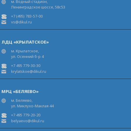
м. Водный стадион,
Ленинградское шоссе, 58с53
+7 (495) 783-57-00
vs@dikul.ru
ЛДЦ «КРЫЛАТСКОЕ»
м. Крылатское,
ул. Осенний б-р 4
+7 495 779-30-30
krylatskoe@dikul.ru
МРЦ «БЕЛЯЕВО»
м. Беляево,
ул. Миклухо-Маклая 44
+7 495 779-20-20
belyaevo@dikul.ru