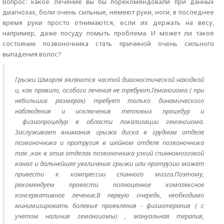
Вопрос: какое лечение вы бы порекомендовали при данных
диагнозах, боли очень сильные, немеют руки, ноги, в последнее
время руки просто отнимаются, если их держать на весу,
например, даже посуду помыть проблема. И может ли такое
состояние позвоночника стать причиной очень сильного
выпадения волос?
Грыжи Шморля являются частой диагностической находкой
и, как правило, особого лечения не требуют.Гемангиома ( при
небольших размерах) требует только динамического
наблюдения и исключения тепловых процедур и
физиопроцедур в области локализации гемангиома.
Заслуживает внимания грыжа диска в грудном отделе
позвоночника и протрузия в шейном отделе позвоночника
так ,как в этих отделах позвоночника узкий спинномозговой
канал и дальнейшее увеличение грыжи или протрузии может
привести к компрессии спинного мозга.Поэтому,
рекомендуем провести полноценное комплексное
консервативное лечение.В первую очередь, необходимо
минимизировать болевые проявления - физиотерапия ( с
учетом наличия гемангиомы) , мануальная терапия,