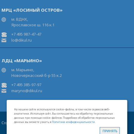
МРЦ «ЛОСИНЫЙ ОСТРОВ»
м. ВДНХ,
Ярославское ш. 116 к.1
+7 495 987-47-47
lo@dikul.ru
ЛДЦ «МАРЬИНО»
м. Марьино,
Новочеркасский б-р 55 к.2
+7 495 385-97-97
maryno@dikul.ru
На нашем сайте используются cookie–файлы, в том числе сервисов веб–
аналитики. Используя сайт, Вы соглашаетесь на обработку персональных
данных при помощи cookie–файлов. Подробнее об обработке персональных
Copyright 2026 Московские центры В.И.Дикуля®
данных вы можете узнать в
Политике конфиденциальности
.
Карта сайта
Свидетельство на товарный знак
Лицензии
ПРИНЯТЬ