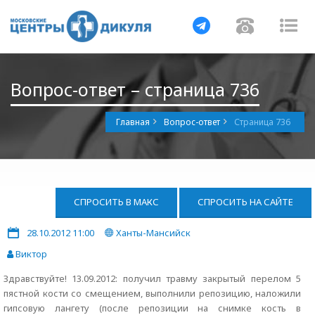
Навигация
Навигац
На
Вопрос-ответ – страница 736
Главная
Вопрос-ответ
Страница 736
СПРОСИТЬ В МАКС
СПРОСИТЬ НА САЙТЕ
28.10.2012 11:00
Ханты-Мансийск
Виктор
Здравствуйте! 13.09.2012: получил травму закрытый перелом 5
пястной кости со смещением, выполнили репозицию, наложили
гипсовую лангету (после репозиции на снимке кость в