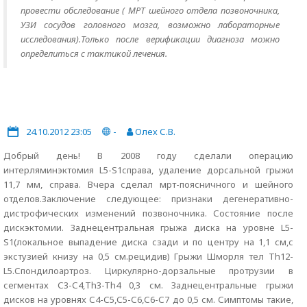
провести обследование ( МРТ шейного отдела позвоночника,
УЗИ сосудов головного мозга, возможно лабораторные
исследования).Только после верификации диагноза можно
определиться с тактикой лечения.
24.10.2012 23:05
-
Олех С.В.
Добрый день! В 2008 году сделали операцию
интерляминэктомия L5-S1справа, удаление дорсальной грыжи
11,7 мм, справа. Вчера сделал мрт-поясничного и шейного
отделов.Заключение следующее: признаки дегенеративно-
дистрофических изменений позвоночника. Состояние после
дискэктомии. Заднецентральная грыжа диска на уровне L5-
S1(локальное выпадение диска сзади и по центру на 1,1 см,с
экстузией книзу на 0,5 см.рецидив) Грыжи Шморля тел Th12-
L5.Спондилоартроз. Циркулярно-дорзальные протрузии в
сегментах С3-С4,Th3-Th4 0,3 см. Заднецентральные грыжи
дисков на уровнях С4-С5,С5-С6,С6-С7 до 0,5 см. Симптомы такие,