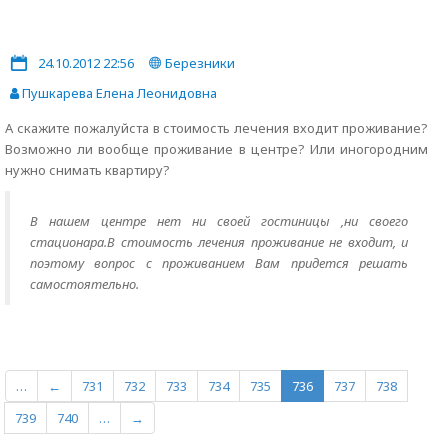
24.10.2012 22:56
Березники
Пушкарева Елена Леонидовна
А скажите пожалуйста в стоимость лечения входит проживание?
Возможно ли вообще проживание в центре? Или иногородним
нужно снимать квартиру?
В нашем центре нет ни своей гостиницы ,ни своего
стационара.В стоимость лечения проживание не входит, и
поэтому вопрос с проживанием Вам придется решать
самостоятельно.
…
←
731
732
733
734
735
736
737
738
739
740
…
→