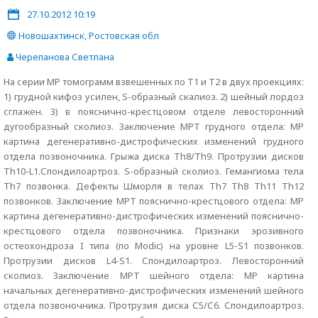
27.10.2012 10:19
Новошахтинск, Ростовская обл
Черепанова Светлана
На серии МР томограмм взвешенных по Т1 и Т2 в двух проекциях:
1) грудной кифоз усилен, S-образный скалиоз. 2) шейный лордоз
сглажен. 3) в пояснично-крестцовом отделе левосторонний
дугообразный сколиоз. Заключение МРТ грудного отдела: МР
картина дегенеративно-дистрофических изменений грудного
отдела позвоночника. Грыжа диска Тh8/Th9. Протрузии дисков
Th10-L1.Спондилоартроз. S-образный сколиоз. Гемангиома тела
Th7 позвонка. Дефекты Шморля в телах Th7 Th8 Th11 Th12
позвонков. Заключение МРТ пояснично-крестцового отдела: МР
картина дегенеративно-дистрофических изменений пояснично-
крестцового отдела позвоночника. Признаки эрозивного
остеохондроза I типа (по Modic) на уровне L5-S1 позвонков.
Протрузии дисков L4-S1. Спондилоартроз. Левосторонний
сколиоз. Заключение МРТ шейного отдела: МР картина
начальных дегенеративно-дистрофических изменений шейного
отдела позвоночника. Протрузия диска С5/С6. Спондилоартроз.