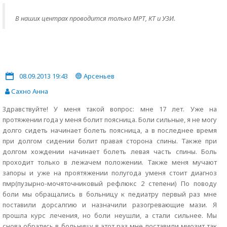
В наших центрах проводится только МРТ, КТ и УЗИ.
08.09.2013 19:43
Арсеньев
Сахно Анна
Здравствуйте! У меня такой вопрос: мне 17 лет. Уже на
протяжении года у меня болит поясница. Боли сильные, я не могу
долго сидеть начинает болеть поясница, а в последнее время
при долгом сидении болит правая сторона спины. Также при
долгом хождении начинает болеть левая часть спины. Боль
проходит только в лежачем положении. Также меня мучают
запоры и уже на проятяжении полугода уменя стоит диагноз
пмр(пузырно-мочяточниковый рефлюкс 2 степени) По поводу
боли мы обращались в больницу к педиатру первый раз мне
поставили дорсалгию и назначили разогревающие мази. Я
прошла курс лечения, но боли неушли, а стали сильнее. Мы
снова обратись в больницу в этот раз мне поставили миозит так