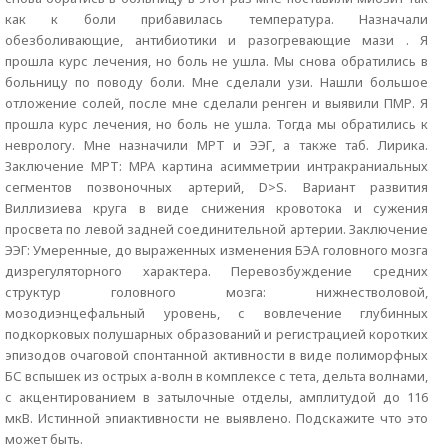
как к боли прибавилась температура. Назначали
обезболивающие, антибиотики и разогревающие мази . Я
прошла курс лечения, но боль не ушла. Мы снова обратились в
больницу по поводу боли. Мне сделали узи. Нашли большое
отложение солей, после мне сделали ренген и выявили ПМР. Я
прошла курс лечения, но боль не ушла. Тогда мы обратились к
неврологу. Мне назначили МРТ и ЭЭГ, а также таб. Лирика.
Заключение МРТ: МРА картина асимметрии интракраниальных
сегментов позвоночных артерий, D>S. Вариант развития
Виллизиева круга в виде снижения кровотока и сужения
просвета по левой задней соединительной артерии. Заключение
ЭЭГ: Умеренные, до выраженных изменения БЭА головного мозга
дизрегуляторного характера. Перевозбуждение средних
структур головного мозга: нижнестволовой,
мозодиэнцефальный уровень, с вовлечение глубинных
подкорковых полушарных образований и регистрацией коротких
эпизодов очаговой спонтанной активности в виде полиморфных
БС вспышек из острых а-волн в комплексе с тета, дельта волнами,
с акцентированием в затылочные отделы, амплитудой до 116
мкВ. Истинной эпиактивности не выявлено. Подскажите что это
может быть.