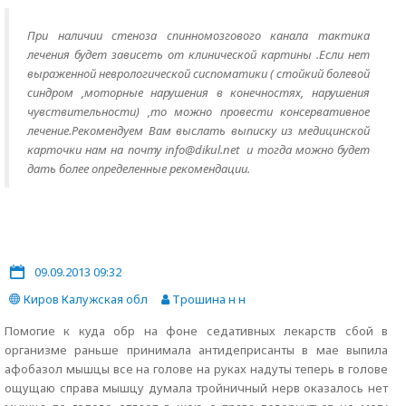
При наличии стеноза спинномозгового канала тактика
лечения будет зависеть от клинической картины .Если нет
выраженной неврологической сиспоматики ( стойкий болевой
синдром ,моторные нарушения в конечностях, нарушения
чувствительности) ,то можно провести консервативное
лечение.Рекомендуем Вам выслать выписку из медицинской
карточки нам на почту info@dikul.net и тогда можно будет
дать более определенные рекомендации.
09.09.2013 09:32
Киров Калужская обл
Трошина н н
Помогие к куда обр на фоне седативных лекарств сбой в
организме раньше принимала антидеприсанты в мае выпила
афобазол мышцы все на голове на руках надуты теперь в голове
ощущаю справа мышцу думала тройничный нерв оказалось нет