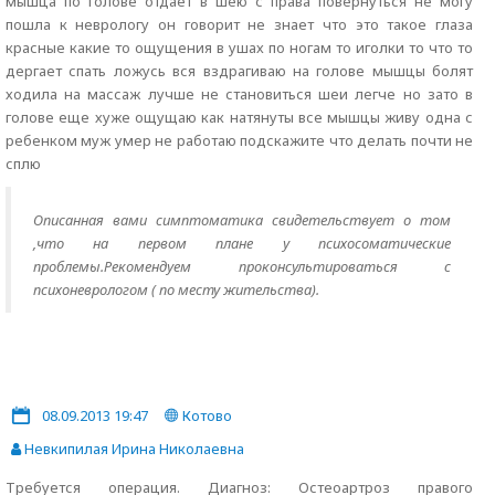
мышца по голове отдает в шею с права повернуться не могу
пошла к неврологу он говорит не знает что это такое глаза
красные какие то ощущения в ушах по ногам то иголки то что то
дергает спать ложусь вся вздрагиваю на голове мышцы болят
ходила на массаж лучше не становиться шеи легче но зато в
голове еще хуже ощущаю как натянуты все мышцы живу одна с
ребенком муж умер не работаю подскажите что делать почти не
сплю
Описанная вами симптоматика свидетельствует о том
,что на первом плане у психосоматические
проблемы.Рекомендуем проконсультироваться с
психоневрологом ( по месту жительства).
08.09.2013 19:47
Котово
Невкипилая Ирина Николаевна
Требуется операция. Диагноз: Остеоартроз правого