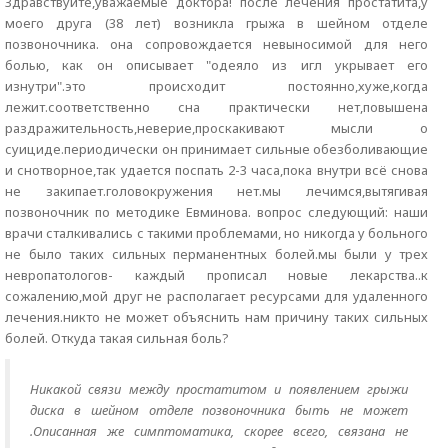
Здравствуйте,уважаемые доктора! после лечения простатита,у
моего друга (38 лет) возникла грыжа в шейном отделе
позвоночника. она сопровождается невыносимой для него
болью, как он описывает "одеяло из игл укрывает его
изнутри".это происходит постоянно,хуже,когда
лежит.соответственно сна практически нет,повышена
раздражительность,неверие,проскакивают мысли о
суициде.периодически он принимает сильные обезболивающие
и снотворное,так удается поспать 2-3 часа,пока внутри всё снова
не закипает.головокружения нет.мы лечимся,вытягивая
позвоночник по методике Евминова. вопрос следующий: наши
врачи сталкивались с такими проблемами, но никогда у больного
не было таких сильных перманентных болей.мы были у трех
невропатологов- каждый прописал новые лекарства..к
сожалению,мой друг не располагает ресурсами для удаленного
лечения.никто не может объяснить нам причину таких сильных
болей. Откуда такая сильная боль?
Никакой связи между простатитом и появлением грыжи
диска в шейном отделе позвоночника быть не может
.Описанная же симптоматика, скорее всего, связана не