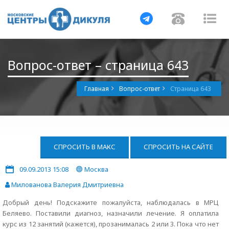
Навигация
Навигац
На
Вопрос-ответ – страница 643
Главная
Вопрос-ответ
Страница 643
СПРОСИТЬ В МАКС
СПРОСИТЬ НА САЙТЕ
09.09.2013 15:08
Москва
Милованова Валерия Дмитриевна
Добрый день! Подскажите пожалуйста, наблюдалась в МРЦ
Беляево. Поставили диагноз, назначили лечение. Я оплатила
курс из 12 занятий (кажется), прозанималась 2 или 3. Пока что нет