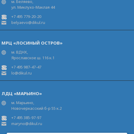
м. Беляево,
ул. Миклухо-Маклая 44
+7 495 779-20-20
belyaevo@dikul.ru
МРЦ «ЛОСИНЫЙ ОСТРОВ»
м. ВДНХ,
Ярославское ш. 116 к.1
+7 495 987-47-47
lo@dikul.ru
ЛДЦ «МАРЬИНО»
м. Марьино,
Новочеркасский б-р 55 к.2
+7 495 385-97-97
maryno@dikul.ru