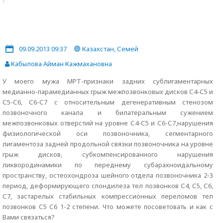
09.09.2013 09:37
Казахстан, Семей
Кабылова Айман Кажмахановна
У моего мужа МРТ-признаки задних сублигаментарных
медианно-парамедианных грыж межпозвонковых дисков С4-С5 и
С5-С6, С6-С7 с относительным дегенеративным стенозом
позвоночного канала и билатеральным сужением
межпозвонковых отверстий на уровне С4-С5 и С6-С7,нарушения
физиологической оси позвоночника, сегментарного
лигаментоза задней продольной связки позвоночника на уровне
грыж дисков, субкомпенсированного нарушения
ликвородинамики по переднему субарахноидальному
пространству, остеохондроза шейного отдела позвоночника 2-3
период, деформирующего спондилеза тел позвонков С4, С5, С6,
С7, застарелых стабильных компрессионных переломов тел
позвонков С5 С6 1-2 степени. Что можете посоветовать и как с
Вами связаться?