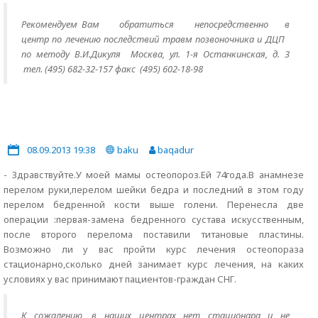
Рекомендуем Вам обратиться непосредственно в
центр по лечению последствий травм позвоночника и ДЦП
по методу В.И.Дикуля Москва, ул. 1-я Останкинская, д. 3
тел. (495) 682-32-157 факс (495) 602-18-98
08.09.2013 19:38
baku
baqadur
- Здравствуйте.У моей мамы остеопороз.Ей 74года.В анамнезе
перелом руки,перелом шейки бедра и последний в этом году
перелом бедренной кости выше голени. Перенесла две
операции :первая-замена бедренного сустава искусственным,
после второго перелома поставили титановые пластины.
Возможно ли у вас пройти курс лечения остеопораза
стационарно,сколько дней занимает курс лечения, на каких
условиях у вас принимают пациентов-граждан СНГ.
К сожалению, в наших центрах нет стационара и не