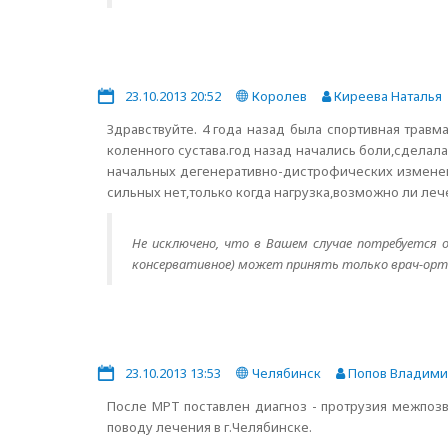
23.10.2013 20:52
Королев
Киреева Наталья
Здравствуйте. 4 года назад была спортивная трав
коленного сустава.год назад начались боли,сделал
начальных дегенеративно-дистрофических изменени
сильных нет,только когда нагрузка,возможно ли ле
Не исключено, что в Вашем случае потребуется 
консервативное) может принять только врач-орто
23.10.2013 13:53
Челябинск
Попов Владими
После МРТ поставлен диагноз - протрузия межпозв
поводу лечения в г.Челябинске.