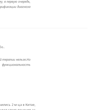
, в первую очередь,
ерификации диагноза
о..
й терапии нельзя.Но
 функциональность
ились 2 м-ца в Китае,
удет стоит лечения за