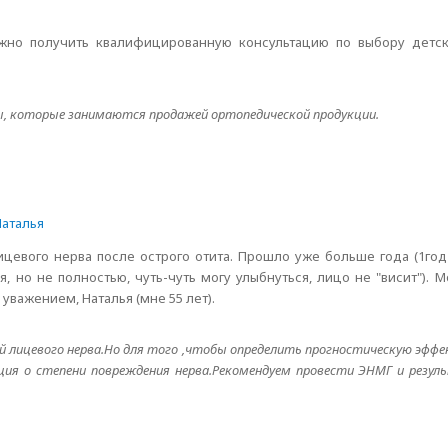
жно получить квалифицированную консультацию по выбору детско
ы, которые занимаются продажей ортопедической продукции.
аталья
ицевого нерва после острого отита. Прошло уже больше года (1год
, но не полностью, чуть-чуть могу улыбнуться, лицо не "висит"). 
уважением, Наталья (мне 55 лет).
й лицевого нерва.Но для того ,чтобы определить прогностическую эффе
ция о степени повреждения нерва.Рекомендуем провести ЭНМГ и резул