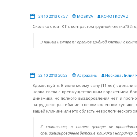
24.10.2013 07:57
MOSKVA
KOROTKOVA Z
Сколько стоит КТ с контрастом грудной клетки?32 г
В нашем центре КТ органов грудной клетки с конт
23.10.2013 20:53
Астрахань
Носкова Лилия 
Здравствуйте. В июне моему сыну (11 лет) сделали
нерва слева с преимущественным поражением боль
динамика, но полного выздоровления нет, и прогно
затруднено разгибание в левом коленном суставе, 
вашей клинике или это область неврологического 
К сожалению, в нашем центре не проводится 
специализированные детские клиники ( например ,Р