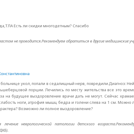
ода,ТЛА Есть ли скидки многодетным? Спасибо
растом не проводится.Рекомендуем обратиться в другие медицинские уч
Константиновна
 в больнице укол, попали в седалищный нерв, повредили.Диагноз: Н
шеберцовой порции. Лечились по месту жительства все это время
за на будущее выздоровление врачи дать не могут. Сейчас храмает
слабость ноги, атрофия мышц бедра и голени слева на 1 см. Можно 
характера? Возможно ли полное выздоровление?
лечение неврологической патологии детского возраста.Рекомен
ДКБ).