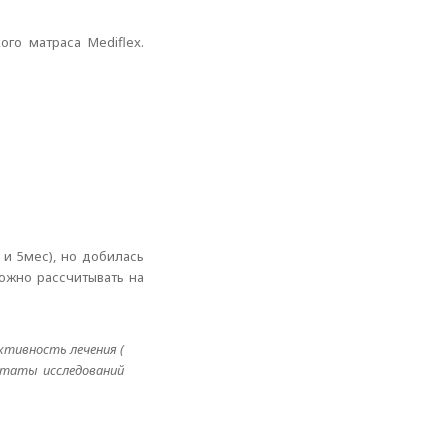
го матраса Mediflex.
 и 5мес), но добилась
Можно рассчитывать на
ктивность лечения (
ьтаты исследований