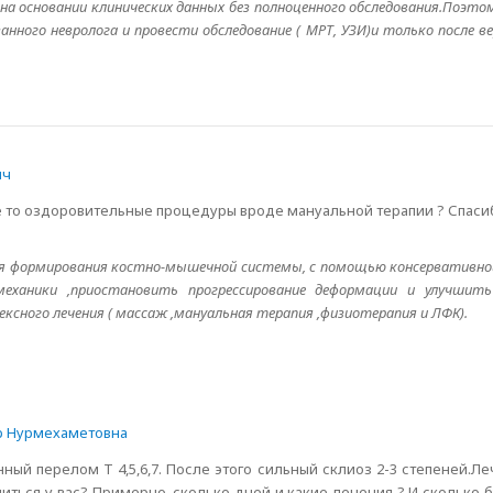
на основании клинических данных без полноценного обследования.Поэтому
нного невролога и провести обследование ( МРТ, УЗИ)и только после в
ич
е то оздоровительные процедуры вроде мануальной терапии ? Спасиб
ния формирования костно-мышечной системы, с помощью консервативно
еханики ,приостановить прогрессирование деформации и улучшить
сного лечения ( массаж ,мануальная терапия ,физиотерапия и ЛФК).
р Нурмехаметовна
ный перелом Т 4,5,6,7. После этого сильный склиоз 2-3 степеней.Леч
иться у вас? Примерно, сколько дней и какие лечения ? И сколько б