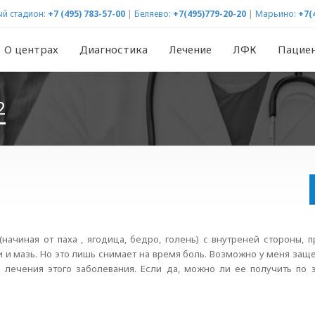
й стадион:
+7 (495) 783-57-00
|
Беляево:
+7(495)779-20-20
|
Марьино:
+7(
О центрах
Диагностика
Лечение
ЛФК
Пацие
2
(начиная от паха , ягодица, бедро, голень) с внутреней стороны, 
ки и мазь. Но это лишь снимает на время боль. Возможно у меня з
я лечения этого заболевания. Если да, можно ли ее получить по 