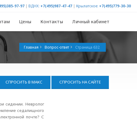
495)385-97-97
|
ВДНХ:
+7(495)987-47-47
|
Крылатское:
+7(495)779-30-30
нтам
Цены
Контакты
Личный кабинет
Главная
Вопрос-ответ
Страница 632
СПРОСИТЬ В МАКС
СПРОСИТЬ НА САЙТЕ
при сидении. Невролог
ащемление седалищного
электронной почте? С