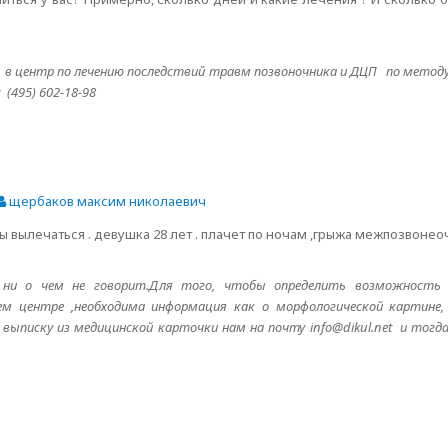
 центр по лечению последствий травм позвоночника и ДЦП по методу 
с (495) 602-18-98
щербаков максим николаевич
 вылечаться . девушка 28 лет . плачет по ночам ,грыжа межпозвонеоч
ни о чем не говорит.Для того, чтобы определить возможность 
м центре ,необходима информация как о морфологической картине,
выписку из медицинской карточки нам на почту info@dikul.net и тогд