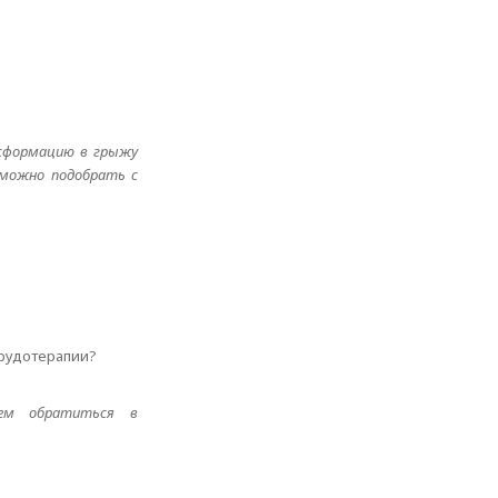
нсформацию в грыжу
 можно подобрать с
ирудотерапии?
уем обратиться в