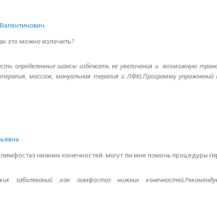
 Валентинович
 Как это можно излечить?
 есть определенные шансы избежать ее увеличения и возможную тра
отерапия, массаж, мануальная терапия и ЛФК).Программу упражнений
рьевна
е лимфостаз нижних конечностей. могут ли мне помочь процедуры г
х заболеваний ,как лимфостаз нижних конечностей.Рекоменд