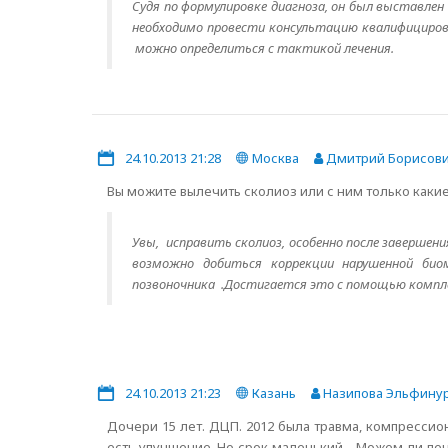
Судя по формулировке диагноза, он был выставлен 
необходимо провести консультацию квалифицирова
можно определиться с тактикой лечения.
24.10.2013 21:28
Москва
Дмитрий Борисов
Вы можите вылечить сколиоз или с ним только каки
Увы, исправить сколиоз, особенно после заверше
возможно добиться коррекции нарушенной биом
позвоночника .Достигается это с помощью комплек
24.10.2013 21:23
Казань
Назипова Эльфину
Дочери 15 лет. ДЦП. 2012 была травма, компрессион
есть улучшение. Но срок маленький. . Можем ли леч