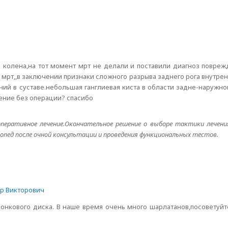
ма колена,на тот момент мрт не делали и поставили диагноз повре
а мрт,,в заключении признаки сложного разрыва заднего рога внутре
й в суставе.небольшая ганглиевая киста в области задне-наружно
чение без операции? спасибо
оперативное лечение.Окончательное решение о выборе тактики лечения
пед после очной консультации и проведения функциональных тестов.
р Викторович
онкового диска. В наше время очень много шарлатанов,посоветуйте