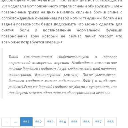
добрый день моей жене в 2011 поставили диагноз остеоходроз в
2014 сделали мрт поясничного отдела спины и обнаружили 3 меж
позвоночные грыжи на днях начались сильные боли в спине с
сопровождаемые онемением левой ноги и тянущими болями на
задней поверхности бедра подскажите что можно сделать для
снятия боли и востановления нормальной функции
позвоночника врач который ее сейчас лечит говорит что
возможно потребуется операция
Такая симптоматика свидетельствует о наличии
выраженной компрессии корешка .Необходимо комплексное
лечение болевого синдрома ( курс медикаментозной терапии,
иглотерапия, физиотерапия ,массаж) .После уменьшения
болевого синдрома можно подключить ЛФК ( в щадящем
режиме).Если же болевой синдром не удастся купировать, то
тогда речь может идти только об оперативном лечении.
…
←
551
552
553
554
555
556
557
558