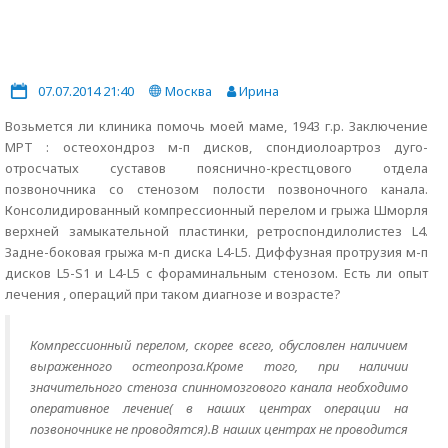
07.07.2014 21:40
Москва
Ирина
Возьмется ли клиника помочь моей маме, 1943 г.р. Заключение
МРТ : остеохондроз м-п дисков, спондиолоартроз дуго-
отросчатых суставов пояснично-крестцового отдела
позвоночника со стенозом полости позвоночного канала.
Консолидированный компрессионный перелом и грыжа Шморля
верхней замыкательной пластинки, ретроспондилолистез L4.
Задне-боковая грыжа м-п диска L4-L5. Диффузная протрузия м-п
дисков L5-S1 и L4-L5 с фораминальным стенозом. Есть ли опыт
лечения , операций при таком диагнозе и возрасте?
Компрессионный перелом, скорее всего, обусловлен наличием
выраженного остеопроза.Кроме того, при наличии
значительного стеноза спинномозгового канала необходимо
оперативное лечение( в наших центрах операции на
позвоночнике не проводятся).В наших центрах не проводится