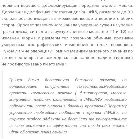
нервный корешок, деформирующая передние отделы мешка.
Дорзальная диффузная протрузия диска L4/lL5, размером до 0,3
см, распростроняющаяся в межпозвонковые отверстие с обеих
сторон. Просвет позвоночного канала умеренно сужен на уровне
грыжи диска, сигнал от структур спинного мозга (по Т1 и Т2) не
изменен. Форма и размеры тел позвонков обычные, признаки
умеренных дистрофических изменений в телах позвонков.
Нужна ли мне операция? Помимо медикаментозного лечения по
снятию боли врач рекомендовал вис на перекладине (турнике)
не противопоказано ли это мне?
Грыжа диска достаточно большого размера, но
обнадеживает отсутствие секвестрации.Необходимо
провести комплексное лечение ( физиотерапия, массаж,
мануальная терапия, иглотерапия и ЛФК).ЛФК необходимо
подключить после снижения болевых проявлений.Прграмму
упражнений необходимо подбирать с врачом ЛФК.Вис на
турнике особого эффекта не даст.Если же консервативное
лечение окажется не эффективно, то тогда речь может
идти об оперативном лечении.