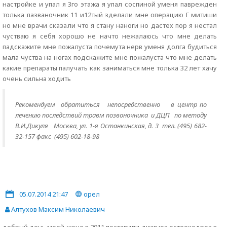
настройке и упал я 3го этажа я упал соспиной уменя паврежден
толька пазваночник 11 и12тый зделали мне операцию Г митиши
но мне врачи сказали что я стану наноги но дастех пор я нестал
чустваю я себя хорошо не начто нежалаюсь что мне делать
падскажите мне пожалуста почемута нерв уменя долга будиться
мала чуства на ногах подскажите мне пожалуста что мне делать
какие препараты палучать как заниматься мне толька 32 лет хачу
очень сильна ходить
Рекомендуем обратиться
непосредственно в центр по
лечению последствий травм позвоночника и ДЦП по методу
В.И.Дикуля Москва, ул. 1-я Останкинская, д. 3 тел. (495) 682-
32-157 факс (495) 602-18-98
05.07.2014 21:47
орел
Алтухов Максим Николаевич