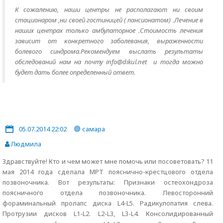
К сожалению, наши центры не располагают ни своим
стационаром ,ни своей гостиницей ( пансионатом) .Лечение в
наших центрах только амбулаторное .Стоимость лечения
зависит от конкретного заболевания, выраженности
болевого синдрома.Рекомендуем выслать результаты
обследований нам на почту info@dikul.net и тогда можно
будет дать более определенный ответ.
05.07.2014 22:02
самара
Людмила
Здравствуйте! Кто и чем может мне помочь или посоветовать? 11
мая 2014 года сделала МРТ пояснично-крестцового отдела
позвоночника. Вот результаты: Признаки остеохондроза
поясничного отдела позвоночника. Левосторонний
фораминальный пролапс диска L4-L5. Радикулопатия слева.
Протрузии дисков L1-L2. L2-L3, L3-L4. Консолидированный