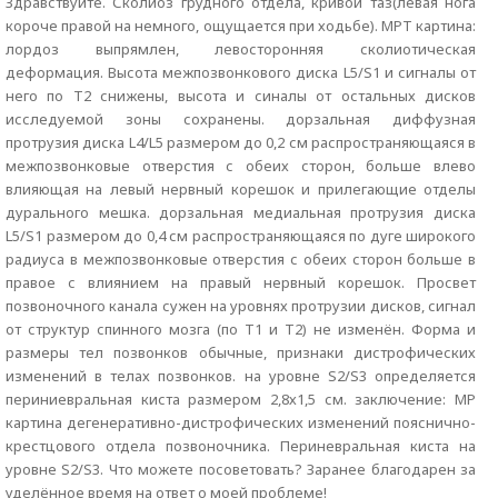
Здравствуйте. Сколиоз грудного отдела, кривой таз(левая нога
короче правой на немного, ощущается при ходьбе). МРТ картина:
лордоз выпрямлен, левосторонняя сколиотическая
деформация. Высота межпозвонкового диска L5/S1 и сигналы от
него по Т2 снижены, высота и синалы от остальных дисков
исследуемой зоны сохранены. дорзальная диффузная
протрузия диска L4/L5 размером до 0,2 см распространяющаяся в
межпозвонковые отверстия с обеих сторон, больше влево
влияющая на левый нервный корешок и прилегающие отделы
дурального мешка. дорзальная медиальная протрузия диска
L5/S1 размером до 0,4 см распространяющаяся по дуге широкого
радиуса в межпозвонковые отверстия с обеих сторон больше в
правое с влиянием на правый нервный корешок. Просвет
позвоночного канала сужен на уровнях протрузии дисков, сигнал
от структур спинного мозга (по Т1 и Т2) не изменён. Форма и
размеры тел позвонков обычные, признаки дистрофических
изменений в телах позвонков. на уровне S2/S3 определяется
периниевральная киста размером 2,8х1,5 см. заключение: МР
картина дегенеративно-дистрофических изменений пояснично-
крестцового отдела позвоночника. Периневральная киста на
уровне S2/S3. Что можете посоветовать? Заранее благодарен за
уделённое время на ответ о моей проблеме!