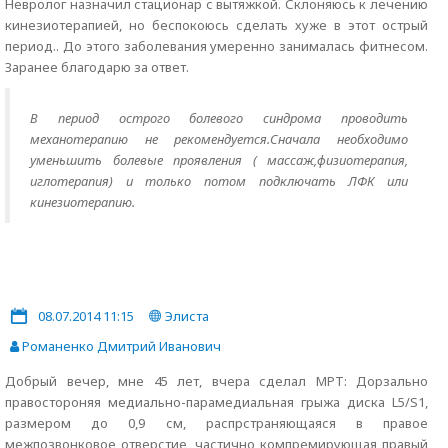
Невролог назначил стационар с вытяжкой. Склоняюсь к лечению
кинезиотерапией, но беспокоюсь сделать хуже в этот острый
период.. До этого заболевания умеренно занималась фитнесом.
Заранее благодарю за ответ.
В период острого болевого синдрома проводить
механотерапию не рекомендуется.Сначала необходимо
уменьшить болевые проявления ( массаж,физиотерапия,
иглотерапия) и только потом подключать ЛФК или
кинезиотерапию.
08.07.2014 11:15
Элиста
Романенко Дмитрий Иванович
Добрый вечер, мне 45 лет, вчера сделал МРТ: Дорзально
правостороняя медиально-парамедиальная грыжа диска L5/S1,
размером до 0,9 см, распрстраняющаяся в правое
межпозвонковое отверстие, частично компремирующая правый