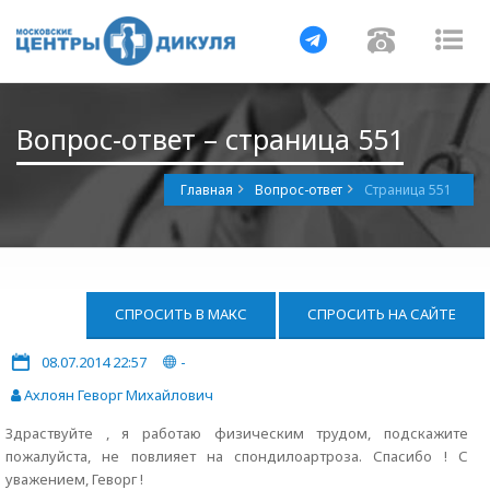
Навигация
Навигац
На
Вопрос-ответ – страница 551
Главная
Вопрос-ответ
Страница 551
СПРОСИТЬ В МАКС
СПРОСИТЬ НА САЙТЕ
08.07.2014 22:57
-
Ахлоян Геворг Михайлович
Здраствуйте , я работаю физическим трудом, подскажите
пожалуйста, не повлияет на спондилоартроза. Спасибо ! С
уважением, Геворг !