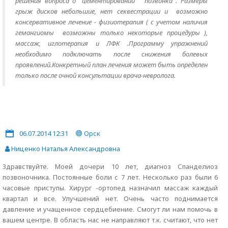
решения вопроса о "цементировании " позвонка . Размеры
грыж дисков небольшие, нет секвестрации и возможно
консервативное лечение - физиотерапия ( с учетом наличия
гемангиомы возможны только некоторые процедуры ),
массаж, иглотерапия и ЛФК .Программу упражнений
необходимо подключать после снижения болевых
проявлений.Конкретный план лечения может быть определен
только после очной консультации врача-невролога.
06.07.2014 12:31
Орск
Ниценко Наталья Александровна
Здравствуйте. Моей дочери 10 лет, диагноз Спанделиоз
позвоночника. Постоянные боли с 7 лет. Несколько раз были 6
часовые приступы. Хирург -ортопед назначил массаж каждый
квартал и все. Улучшений нет. Очень часто поднимается
давление и учащенное сердцебиение. Смогут ли нам помочь в
вашем центре. В область нас не направляют т.к. считают, что нет