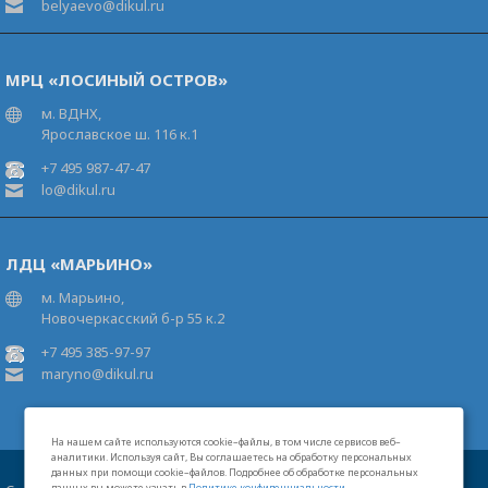
belyaevo@dikul.ru
МРЦ «ЛОСИНЫЙ ОСТРОВ»
м. ВДНХ,
Ярославское ш. 116 к.1
+7 495 987-47-47
lo@dikul.ru
ЛДЦ «МАРЬИНО»
м. Марьино,
Новочеркасский б-р 55 к.2
+7 495 385-97-97
maryno@dikul.ru
На нашем сайте используются cookie–файлы, в том числе сервисов веб–
аналитики. Используя сайт, Вы соглашаетесь на обработку персональных
данных при помощи cookie–файлов. Подробнее об обработке персональных
данных вы можете узнать в
Политике конфиденциальности
.