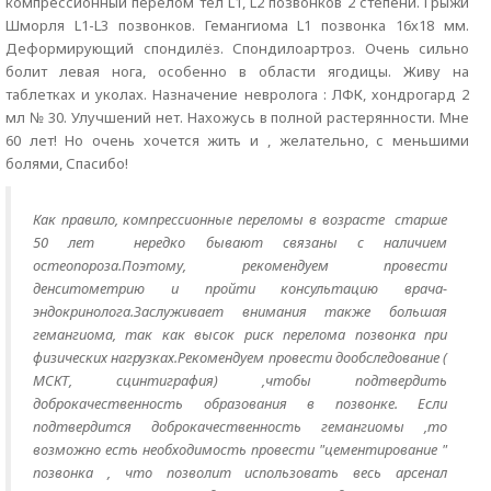
компрессионный перелом тел L1, L2 позвонков 2 степени. Грыжи
Шморля L1-L3 позвонков. Гемангиома L1 позвонка 16х18 мм.
Деформирующий спондилёз. Спондилоартроз. Очень сильно
болит левая нога, особенно в области ягодицы. Живу на
таблетках и уколах. Назначение невролога : ЛФК, хондрогард 2
мл № 30. Улучшений нет. Нахожусь в полной растерянности. Мне
60 лет! Но очень хочется жить и , желательно, с меньшими
болями, Спасибо!
Как правило, компрессионные переломы в возрасте старше
50 лет нередко бывают связаны с наличием
остеопороза.Поэтому, рекомендуем провести
денситометрию и пройти консультацию врача-
эндокринолога.Заслуживает внимания также большая
гемангиома, так как высок риск перелома позвонка при
физических нагрузках.Рекомендуем провести дообследование (
МСКТ, сцинтиграфия) ,чтобы подтвердить
доброкачественность образования в позвонке. Если
подтвердится доброкачественность гемангиомы ,то
возможно есть необходимость провести "цементирование "
позвонка , что позволит использовать весь арсенал