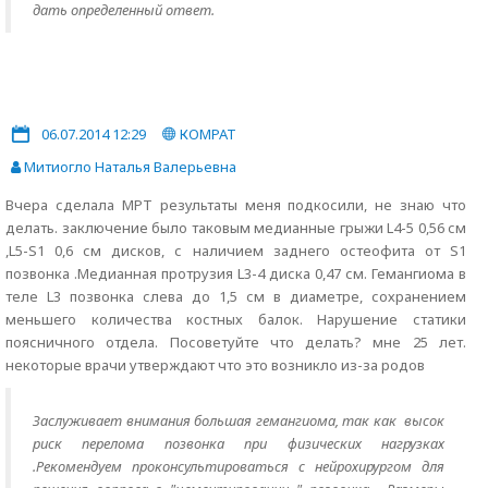
дать определенный ответ.
06.07.2014 12:29
КОМРАТ
Митиогло Наталья Валерьевна
Вчера сделала МРТ результаты меня подкосили, не знаю что
делать. заключение было таковым медианные грыжи L4-5 0,56 см
,L5-S1 0,6 см дисков, с наличием заднего остеофита от S1
позвонка .Медианная протрузия L3-4 диска 0,47 см. Гемангиома в
теле L3 позвонка слева до 1,5 см в диаметре, сохранением
меньшего количества костных балок. Нарушение статики
поясничного отдела. Посоветуйте что делать? мне 25 лет.
некоторые врачи утверждают что это возникло из-за родов
Заслуживает внимания большая гемангиома, так как высок
риск перелома позвонка при физических нагрузках
.Рекомендуем проконсультироваться с нейрохирургом для