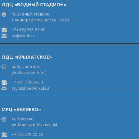
ЛДЦ «ВОДНЫЙ СТАДИОН»
м. Водный стадион,
Ленинградское шоссе, 58с53
+7 (495) 783-57-00
vs@dikul.ru
ЛДЦ «КРЫЛАТСКОЕ»
м. Крылатское,
ул. Осенний б-р 4
+7 495 779-30-30
krylatskoe@dikul.ru
МРЦ «БЕЛЯЕВО»
м. Беляево,
ул. Миклухо-Маклая 44
+7 495 779-20-20