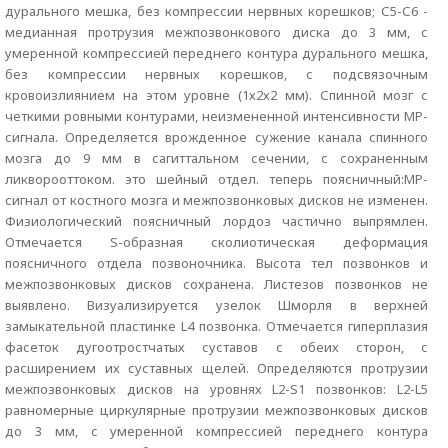
дурального мешка, без компрессии нервных корешков; С5-С6 -
медианная протрузия межпозвонкового диска до 3 мм, с
умеренной компрессией переднего контура дурального мешка,
без компрессии нервных корешков, с подсвязочным
кровоизлиянием на этом уровне (1х2х2 мм). Спинной мозг с
четкими ровными контурами, неизмененной интенсивности МР-
сигнала. Определяется врожденное сужение канала спинного
мозга до 9 мм в сагиттальном сечении, с сохраненным
ликворооттоком. это шейный отдел. теперь поясничный:МР-
сигнал от костного мозга и межпозвонковых дисков не изменен.
Физиологический поясничный лордоз частично выпрямлен.
Отмечается S-образная сколиотическая деформация
поясничного отдела позвоночника. Высота тел позвонков и
межпозвонковых дисков сохранена. Листезов позвонков не
выявлено. Визуализируется узелок Шморля в верхней
замыкательной пластинке L4 позвонка. Отмечается гиперплазия
фасеток дугоотростчатых суставов с обеих сторон, с
расширением их суставных щелей. Определяются протрузии
межпозвонковых дисков на уровнях L2-S1 позвонков: L2-L5
равномерные циркулярные протрузии межпозвонковых дисков
до 3 мм, с умеренной компрессией переднего контура