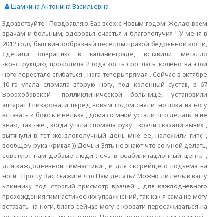
Шамкина Антонина Васильевна
Здравствуйте ! Поздравляю Вас всех с Новым годом! Желаю всем
врачам и больным, здоровья счастья и благополучия ! У меня в
2012 году был винтообразный перелом правой бедренной кости,
сделали операцию в калининграде, вставили металло
-конструкцию, проходила 2 года кость срослась, колено на этой
ноге перестало сгибаться , нога теперь прямая . Сейчас в октябре
10-го упала сломала вторую ногу, под коленный сустав, в 67
Ворохобовской -полликлинической больнице, установили
аппарат Елизарова, и перед новым годом сняли, но пока на ногу
вставать и боюсь и нельзя , дома со мной устали, что делать, я не
знаю, так -же , когда упала сломала руку , врачи сказали вывих ,
вытянули в тот же злополучный день мне ее, наложили гипс ,
вообщем рука кривая )) Дочь и Зять не знают что со мной делать,
советуют нам добрые люди лечь в реабилитационный центр ,
для каждодневной гимнастики , и для скорейщего подьема на
ноги . Прошу Вас скажите что Нам делать? Можно ли лечь в вашу
клиннику под строгий присмотр врачей , для каждодневного
прохождения гимнастических упражнений, так как я сама не могу
вставать на ноги, благо сейчас могу с кровати пересаживаться на
коляску и ездить по квартире. Но мои дети уже устали со мной ,