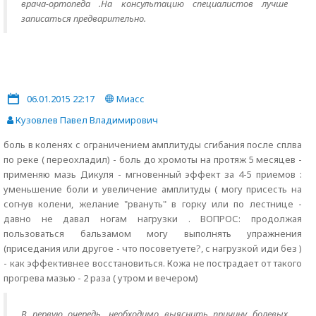
врача-ортопеда .На консультацию специалистов лучше
записаться предварительно.
06.01.2015 22:17
Миасс
Кузовлев Павел Владимирович
боль в коленях с ограничением амплитуды сгибания после сплва
по реке ( переохладил) - боль до хромоты на протяж 5 месяцев -
применяю мазь Дикуля - мгновенный эффект за 4-5 приемов :
уменьшение боли и увеличение амплитуды ( могу присесть на
согнув колени, желание "рвануть" в горку или по лестнице -
давно не давал ногам нагрузки . ВОПРОС: продолжая
пользоваться бальзамом могу выполнять упражнения
(приседания или другое - что посоветуете?, с нагрузкой иди без )
- как эффективнее восстановиться. Кожа не пострадает от такого
прогрева мазью - 2 раза ( утром и вечером)
В первую очередь ,необходимо выяснить причину болевых