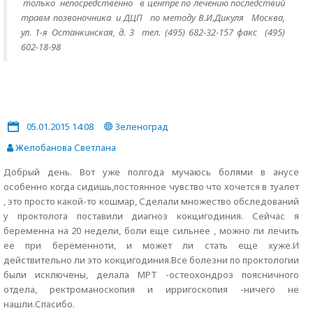
только
непосредственно
в центре по лечению последствий
травм позвоночника и ДЦП по методу В.И.Дикуля Москва,
ул. 1-я Останкинская, д. 3 тел. (495) 682-32-157 факс (495)
602-18-98
05.01.2015 14:08
Зеленоград
Желобанова Светлана
Добрый день. Вот уже полгода мучаюсь болями в анусе
особенно когда сидишь,постоянное чувство что хочется в туалет
, это просто какой-то кошмар, Сделали множество обследований
у проктолога поставили диагноз кокцигодиния. Сейчас я
беременна на 20 недели, боли еще сильнее , можно ли лечить
ее при беременноти, и может ли стать еще хуже.И
действительно ли это кокцигодиния.Все болезни по проктологии
были исключены, делала МРТ -остеохондроз поясничного
отдела, ректроманоскопия и ирригоскопия -ничего не
нашли.Спасибо.