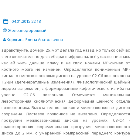
04.01.2015 22:18
Железнодорожный
Корягина Елена Анатольевна
здравствуйте. дочери 26. мрт делала год назад. но только сейчас
я его окончательно для себя расшифровала. всё ужасно. не знаю.
как ей жить дальше. плачу и не сплю ночами. МР-сигнал от
костного мозга не изменен. Определяется пониженный МР-
сигнал от межпозвонковых дисков на уровне C2-С6 позвонков на
Т2-ВИ (дегенеративные изменения). Физиологический шейный
лордоз выпрямлен, с формированием кифотического изгиба на
уровне С2-С6 позвонков. Отмечается минимальная
левосторонняя сколиотическая деформация шейного отдела
позвоночника. Высота тел позвонков и межпозвонковых дисков
сохранена. Листезов позвонков не выявлено. Определяются
протрузии межпозвонковых дисков на уровнях: С3-С4 -
правосторонняя фораминальная протрузия межпозвонкового
диска до 2 мм, с умеренной компрессией переднего контура