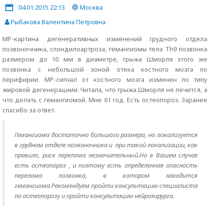
04.01.2015 22:13
Москва
Рыбакова Валентина Петровна
МР-картина дегенеративных изменений грудного отдела
позвоночника, спондилоартроза, гемангиомы тела Th9 позвонка
размером до 10 мм в диаметре, грыжа Шморля этого же
позвонка с небольшой зоной отека костного мозга по
перифирии. МР-сигнал от костного мозга изменен по типу
жировой дегенерациии. Читала, что грыжа Шморля не лечится, а
что делать с гемангиомой. Мне 61 год. Есть остеопороз. Заранее
спасибо за ответ.
Гемангиома достаточно большого размера, но локализуется
в грудном отделе позвоночника и при такой локализации, как
правило, риск перелома незначительный.Но в Вашем случае
есть остеопороз , и поэтому есть определенная опасность
перелома позвонка, в котором находится
гемангиома.Рекомендуем пройти консультацию специалиста
по остеопорозу и пройти консультацию нейрохирурга.