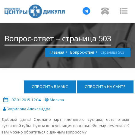
Навигация
Навигац
На
Вопрос-ответ – страница 503
Главная
Вопрос-ответ
Страница 503
СПРОСИТЬ В МАКС
СПРОСИТЬ НА САЙТЕ
07.01.2015 12:04
Москва
Гаврилова Александра
Добрый день! Сделано мрт плечевого сустава, есть отрыв
суставной губы. Нужна консультация по дальнейшему лечению. К
вам можно обратиться с данным вопросом?