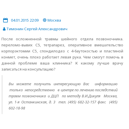
04.01.2015 22:09
Москва
Тимонин Сергей Александрович
После осложненной травмы шейного отдела позвоночника.
переломо-вывих С5, тетрапарез, оперативное вмешательство
корпорэктомии С5, спондилодез с 4-6аутокостью и пластиной
конмет, очень плохо работает левая рука. Чем смогут помочь в
данной проблеме ваша клинника? К какому лучше врачу
записаться на консультацию?
Вы можете получить интересующую Вас информацию
только
непосредственно
в центре по лечению последствий
травм позвоночника и ДЦП по методу В.И.Дикуля Москва,
ул. 1-я Останкинская, д. 3 тел. (495) 682-32-157 факс (495)
602-18-98