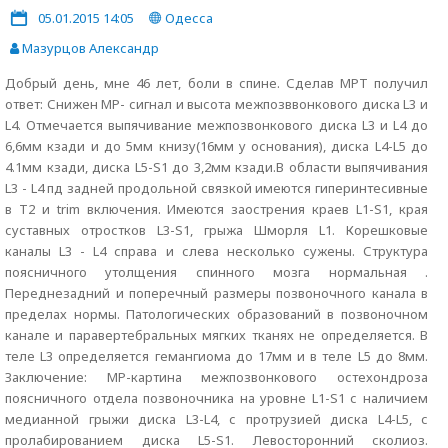
05.01.2015 14:05
Одесса
Мазурцов Александр
Добрый день, мне 46 лет, боли в спине. Сделав МРТ получил
ответ: Снижен МР- сигнал и высота межпозввонкового диска L3 и
L4. Отмечается выпячивание межпозвонкового диска L3 и L4 до
6,6мм кзади и до 5мм книзу(16мм у основания), диска L4-L5 до
4.1мм кзади, диска L5-S1 до 3,2мм кзади.В области выпячивания
L3 - L4 пд задней продольной связкой имеются гиперинтесивные
в Т2 и trim включения. Имеются заострения краев L1-S1, края
суставных отростков L3-S1, грыжа Шморля L1. Корешковые
каналы L3 - L4 справа и слева несколько сужены. Структура
поясничного утолщения спинного мозга нормальная .
Переднезадний и поперечный размеры позвоночного канала в
пределах нормы. Патологических образований в позвоночном
канале и паравертебральных мягких тканях не определяется. В
теле L3 определяется гемангиома до 17мм и в теле L5 до 8мм.
Заключение: МР-картина межпозвонкового остехондроза
поясничного отдела позвоночника на уровне L1-S1 с наличием
медианной грыжи диска L3-L4, с протрузией диска L4-L5, с
пролабированием диска L5-S1. Левосторонний сколиоз.