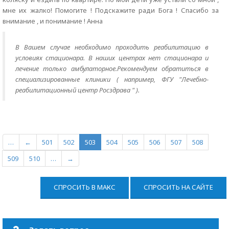
мне их жалко! Помогите ! Подскажите ради Бога ! Спасибо за
внимание , и понимание ! Анна
В Вашем случае необходимо проходить реабилитацию в
условиях стационара. В наших центрах нет стационара и
лечение только амбулаторное.Рекомендуем обратиться в
специализированные клиники ( например, ФГУ "Лечебно-
реабилитационный центр Росздрава " ).
…
←
501
502
503
504
505
506
507
508
509
510
…
→
СПРОСИТЬ В МАКС
СПРОСИТЬ НА САЙТЕ