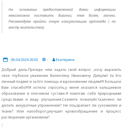
На основании предоставленной Вами информации
невозможно поставить диагноз, тем более, заочно.
Рекомендуем пройти очную консультацию ортопеда ( по
месту жительства).
06.04.2024 20:03
-
Екатерина
Добрый день.Прежде чем задать свой вопрос ,хочу выразить
свое глубокое уважение Валентину Ивановичу Дикулю! За Его
личный подвиг и за Его помощь и вдохновение людям!!!! Большое
Вам спасибо!!!!Я хотела спросить,у меня оказался кальциевое
образование в плечевом суставе.Я помогаю себе природными
средствами и виду улучшения.Скажите пожалуйста,можно ли
делать аккуратные упражнения? Не поцарапает ли сухожилие и
ткани? Или наооборот,улучшит кровообращение и процесс
растворения организмом?