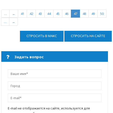
…
←
41
42
43
44
45
46
47
48
49
50
…
→
СПРОСИТЬ В МАКС
СПРОСИТЬ НА САЙТЕ
Задать вопрос
E-mail не отображается на сайте, используется для