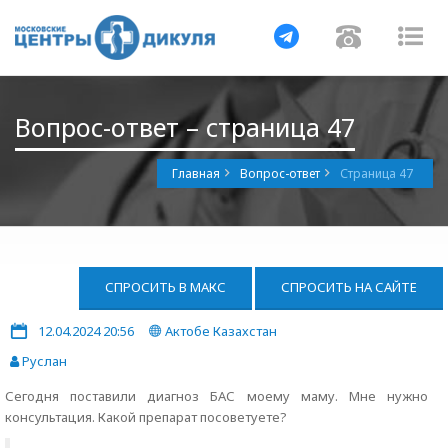
Навигация
Навигац
На
Вопрос-ответ – страница 47
Главная
Вопрос-ответ
Страница 47
СПРОСИТЬ В МАКС
СПРОСИТЬ НА САЙТЕ
12.04.2024 20:56
Актобе Казахстан
Руслан
Сегодня поставили диагноз БАС моему маму. Мне нужно
консультация. Какой препарат посоветуете?