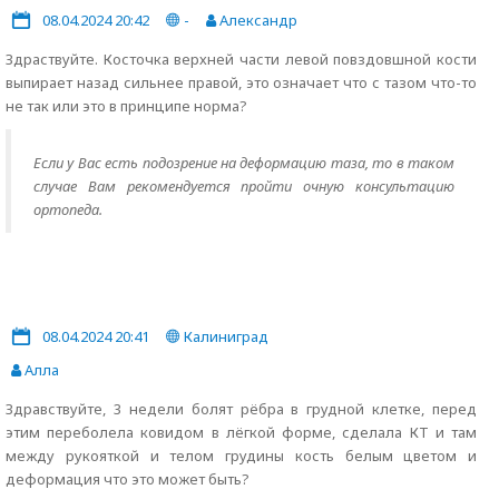
08.04.2024 20:42
-
Александр
Здраствуйте. Косточка верхней части левой повздовшной кости
выпирает назад сильнее правой, это означает что с тазом что-то
не так или это в принципе норма?
Если у Вас есть подозрение на деформацию таза, то в таком
случае Вам рекомендуется пройти очную консультацию
ортопеда.
08.04.2024 20:41
Калиниград
Алла
Здравствуйте, 3 недели болят рёбра в грудной клетке, перед
этим переболела ковидом в лёгкой форме, сделала КТ и там
между рукояткой и телом грудины кость белым цветом и
деформация что это может быть?