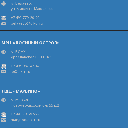
м. Беляево,
ул. Миклухо-Маклая 44
+7 495 779-20-20
belyaevo@dikul.ru
МРЦ «ЛОСИНЫЙ ОСТРОВ»
м. ВДНХ,
Ярославское ш. 116 к.1
+7 495 987-47-47
lo@dikul.ru
ЛДЦ «МАРЬИНО»
м. Марьино,
Новочеркасский б-р 55 к.2
+7 495 385-97-97
maryno@dikul.ru