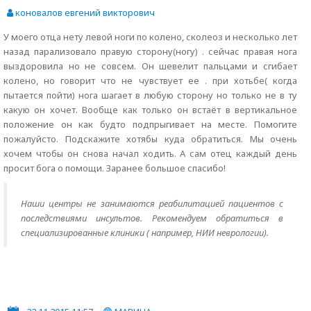
коновалов евгений викторович
У моего отца нету левой ноги по колено, сколеоз и несколько лет
назад парализовало правую сторону(ногу) . сейчас правая нога
выздоровила но не совсем. Он шевелит пальцами и сгибает
колено, но говорит что не чувствует ее . при хотьбе( когда
пытается пойти) нога шагает в любую сторону но только не в ту
какую он хочет. Вообще как только он встаёт в вертикальное
положение он как будто подпрыгивает на месте. Помогите
пожалуйсто. Подскажите хотябы куда обратиться. Мы очень
хочем чтобы он снова начал ходить. А сам отец каждый день
просит бога о помощи. Заранее большое спасибо!
Наши центры не занимаются реабилитацией пациентов с
последствиями инсультов. Рекомендуем обратиться в
специализированные клиники ( например, НИИ неврологии).