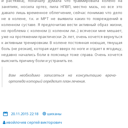
и растяжка), поначалу думала что травмировала колено на
занятиях, носила ортез, пила НПВП, местно мазь, но все это
давало лишь временное облегчение, сейчас понимаю что дело
не в колене, т.к. и МРТ не выявила каких-то повреждений в
коленном суставе. Я предпочитаю вести активный образ жизни,
но проблема с коленом (с коленом ли...) всячески мне мешает,
уже на протяжении практически 2х лет, очень хочется вернуться
к активным тренировкам. В колене постоянная ноющая, тянущая
боль (не резкая), которая идет вверх по ноге и отдает в ягодицу,
недавно начались боли в пояснице тоже справа. Очень хочется
выяснить причину боли и устранить ее.
Вам необходимо записаться на консультацию врача-
ортопеда который определит план лечения.
20.11.2015 22:18
шиханы
ивойлочев сергей викторович