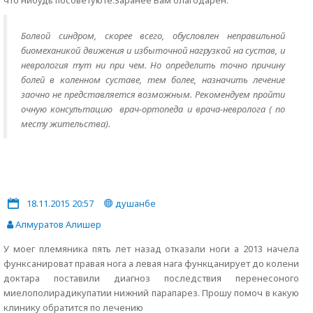
что нибудь посоветуюте.Заранее Вам благодарен.
Болвой синдром, скорее всего, обусловлен неправильной
биомеханикой движения и избыточной нагрузкой на сустав, и
неврология тут ни при чем. Но определить точно причину
болей в коленном суставе, тем более, назначить лечение
заочно не представляется возможным. Рекомендуем пройти
очную консультацию врач-ортопеда и врача-невролога ( по
месту жительства).
18.11.2015 20:57
душанбе
Алмуратов Алишер
У моег племяника пять лет назад отказали ноги а 2013 начела
функсанироват правая нога а левая нага функцанирует до колени
доктара поставили диагноз последствия перенесоного
миелополирадикупатии нижний парапарез. Прошу помоч в какую
клинику обратится по лечению