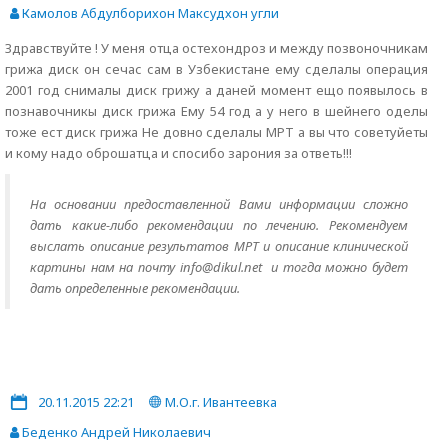
Камолов Абдулборихон Максудхон угли
Здравствуйте ! У меня отца остехондроз и между позвоночникам
грижа диск он сечас сам в Узбекистане ему сделалы операция
2001 год снималы диск грижу а даней момент ещо появылось в
познавочникы диск грижа Ему 54 год а у него в шейнего оделы
тоже ест диск грижа Не довно сделалы МРТ а вы что советуйеты
и кому надо оброшатца и спосибо зарония за ответь!!!
На основании предоставленной Вами информации сложно
дать какие-либо рекомендации по лечению. Рекомендуем
выслать описание результатов МРТ и описание клинической
картины нам на почту info@dikul.net и тогда можно будет
дать определенные рекомендации.
20.11.2015 22:21
М.О.г. Ивантеевка
Беденко Андрей Николаевич