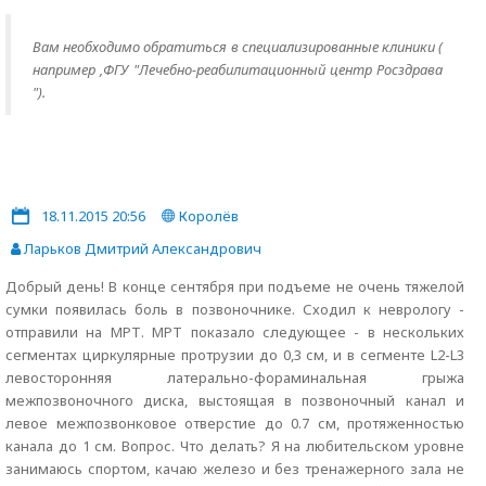
Вам необходимо обратиться в специализированные клиники (
например ,ФГУ "Лечебно-реабилитационный центр Росздрава
").
18.11.2015 20:56
Королёв
Ларьков Дмитрий Александрович
Добрый день! В конце сентября при подъеме не очень тяжелой
сумки появилась боль в позвоночнике. Сходил к неврологу -
отправили на МРТ. МРТ показало следующее - в нескольких
сегментах циркулярные протрузии до 0,3 см, и в сегменте L2-L3
левосторонняя латерально-фораминальная грыжа
межпозвоночного диска, выстоящая в позвоночный канал и
левое межпозвонковое отверстие до 0.7 см, протяженностью
канала до 1 см. Вопрос. Что делать? Я на любительском уровне
занимаюсь спортом, качаю железо и без тренажерного зала не