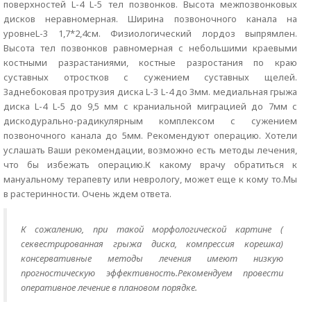
поверхностей L-4 L-5 тел позвонков. Высота межпозвонковых
дисков неравномерная. Ширина позвоночного канала на
уровнеL-3 1,7*2,4см. Физиологический лордоз выпрямлен.
Высота тел позвонков равномерная с небольшими краевыми
костными разрастаниями, костные разростания по краю
суставных отростков с сужением суставных щелей.
Заднебоковая протрузия диска L-3 L-4 до 3мм. медиальная грыжа
диска L-4 L-5 до 9,5 мм с краниальной миграцией до 7мм с
дискодурально-радикулярным комплексом с сужением
позвоночного канала до 5мм. Рекомендуют операцию. Хотели
услашать Ваши рекомендации, возможно есть методы лечения,
что бы избежать операцию.К какому врачу обратиться к
мануальному терапевту или неврологу, может еще к кому то.Мы
в растеринности. Очень ждем ответа.
К сожалению, при такой морфологической картине (
секвестрированная грыжа диска, компрессия корешка)
консервативные методы лечения имеют низкую
прогностическую эффективность.Рекомендуем провести
оперативное лечение в плановом порядке.