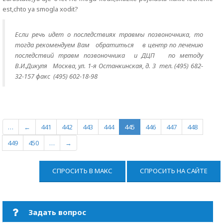
est,chto ya smogla xodit?
Если речь идет о последствиях травмы позвоночника, то
тогда р
екомендуем Вам
обратиться
в центр по лечению
последствий травм позвоночника и ДЦП по методу
В.И.Дикуля Москва, ул. 1-я Останкинская, д. 3 тел. (495) 682-
32-157 факс (495) 602-18-98
…
←
441
442
443
444
445
446
447
448
449
450
…
→
СПРОСИТЬ В МАКС
СПРОСИТЬ НА САЙТЕ
Задать вопрос