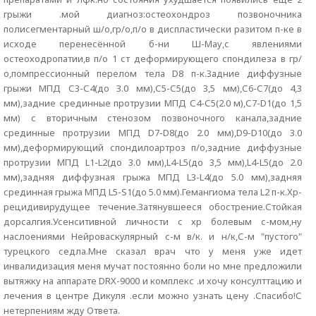
грыжи .мой диагноз:остеохондроз позвоночника
полисегментарный ш/о,гр/о,п/о в диспластически разитом п-ке в
исходе перенесённой б-ни Ш-Мау,с явлениями
остеоходропатии,в п/о 1 ст деформирующего спондилеза в гр/
о,помпрессионный перелом тела D8 п-к.Задние диффузные
грыжи МПД С3-С4(до 3.0 мм),С5-С5(до 3,5 мм),С6-С7(до 4,3
мм),задние срединные протрузии МПД С4-С5(2.0 м),С7-D1(до 1,5
мм) с вторичным стенозом позвоночного канала,задние
срединные протрузии МПД D7-D8(до 2.0 мм),D9-D10(до 3.0
мм),деформирующий спондилоартроз п/о,задние диффузные
протрузии МПД L1-L2(до 3.0 мм),L4-L5(до 3,5 мм),L4-L5(до 2.0
мм),задняя диффузная грыжа МПД L3-L4(до 5.0 мм),задняя
срединная грыжа МПД L5-S1(до 5.0 мм).Гемангиома тела L2 п-к.Хр-
рецидивирудущее течение.Затянувшееся обострение.Стойкая
дорсалгия.Усенситивной личности с хр болевым с-мом,ну
наслоениями Нейроваскулярный с-м в/к. и н/к,С-м "пустого"
турецкого седла.Мне сказал врач что у меня уже идет
инвалидизация меня мучат постоянно боли но мне предложили
вытяжку на аппарате DRX-9000 и комплекс .и хочу консулттацию и
лечения в центре Дикуля .если можно узнать цену .Спасибо!С
нетерпениям жду Ответа.