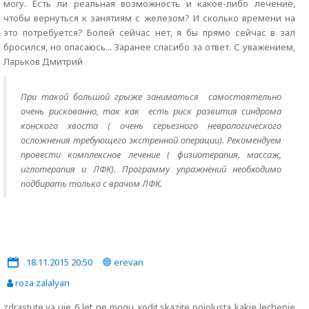
могу. Есть ли реальная возможность и какое-либо лечение,
чтобы вернуться к занятиям с железом? И сколько времени на
это потребуется? Болей сейчас нет, я бы прямо сейчас в зал
бросился, но опасаюсь... Заранее спасибо за ответ. С уважением,
Ларьков Дмитрий
При такой большой грыже заниматься самостоятельно
очень рискованно, так как есть риск развития синдрома
конского хвоста ( очень серьезного неврологического
осложнения требующего экстренной операции). Рекомендуем
провести комплексное лечение ( физиотерапия, массаж,
иглотерапия и ЛФК). Программу упражнений необходимо
подбирать только с врачом ЛФК.
18.11.2015 20:50
erevan
roza zalalyan
zdrastute,ya uje 6 let ne mogu xodit,skazite pojolusta kakie lechenie