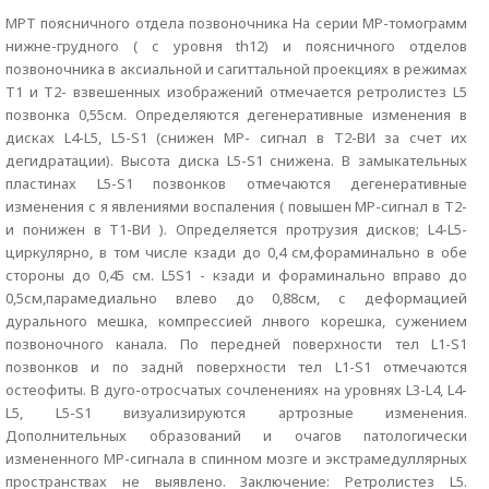
МРТ поясничного отдела позвоночника На серии МР-томограмм
нижне-грудного ( с уровня th12) и поясничного отделов
позвоночника в аксиальной и сагиттальной проекциях в режимах
Т1 и Т2- взвешенных изображений отмечается ретролистез L5
позвонка 0,55см. Определяются дегенеративные изменения в
дисках L4-L5, L5-S1 (снижен МР- сигнал в Т2-ВИ за счет их
дегидратации). Высота диска L5-S1 снижена. В замыкательных
пластинах L5-S1 позвонков отмечаются дегенеративные
изменения с я явлениями воспаления ( повышен МР-сигнал в Т2-
и понижен в Т1-ВИ ). Определяется протрузия дисков; L4-L5-
циркулярно, в том числе кзади до 0,4 см,фораминально в обе
стороны до 0,45 см. L5S1 - кзади и фораминально вправо до
0,5см,парамедиально влево до 0,88см, с деформацией
дурального мешка, компрессией лнвого корешка, сужением
позвоночного канала. По передней поверхности тел L1-S1
позвонков и по заднй поверхности тел L1-S1 отмечаются
остеофиты. В дуго-отросчатых сочленениях на уровнях L3-L4, L4-
L5, L5-S1 визуализируются артрозные изменения.
Дополнительных образований и очагов патологически
измененного МР-сигнала в спинном мозге и экстрамедуллярных
пространствах не выявлено. Заключение: Ретролистез L5.