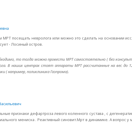
еевна
 МРТ посещать невролога или можно это сделать на основании исс
ует - Лосиный остров.
бходимо, то тогда можно провести МРТ самостоятельно ( без консульта
га. В наших центрах стоят аппараты МРТ рассчитанные на вес до 120
ки ( например, поликлиника Газпрома).
Васильевич
льные признаки дефартроза левого коленного сустава , с дегенера
иального мениска . Реактивный синовит.Мрт в динамике. А вопрос у 