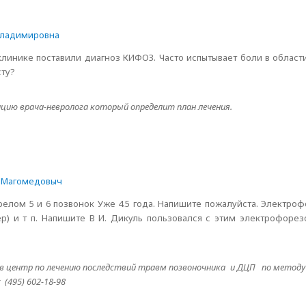
владимировна
иклинике поставили диагноз КИФОЗ. Часто испытывает боли в облас
сту?
ацию врача-невролога который определит план лечения.
 Магомедовыч
релом 5 и 6 позвонок Уже 4.5 года. Напишите пожалуйста. Электроф
р) и т п. Напишите В И. Дикуль пользовался с этим электрофорез
в центр по лечению последствий травм позвоночника и ДЦП по методу
с (495) 602-18-98