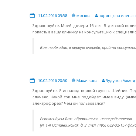
11.02.2016 09:58
москва
воронцова елена 
Здравствуйте. Моей дочери 16 лет. В детской пол
попасть в вашу клинику на консультацию к специали
Вам необходио, в первую очередь, пройти консульт
10.02.2016 20:50
Махачкала
Будунов Ахмед
Здраствуйте. Я инвалид первой группы. Шейник. Пе
случаях. Какой ток мне подойдёт имее виду (ампе
электрофорез? Чем он пользовался?
Рекомендуем Вам обратиться непосредственно
ул. 1-я Останкинская, д. 3 тел. (495) 682-32-157 фак