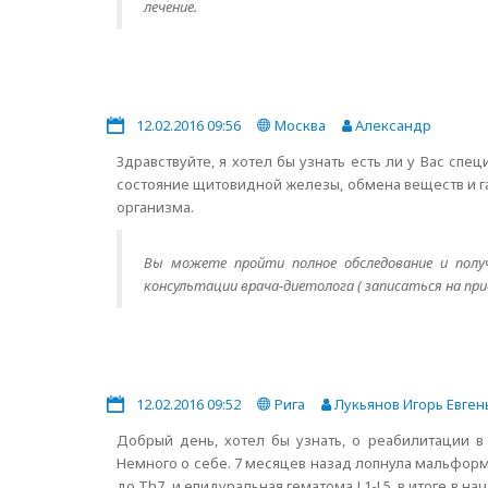
лечение.
12.02.2016 09:56
Москва
Александр
Здравствуйте, я хотел бы узнать есть ли у Вас сп
состояние щитовидной железы, обмена веществ и г
организма.
Вы можете пройти полное обследование и полу
консультации врача-диетолога ( записаться на пр
12.02.2016 09:52
Рига
Лукьянов Игорь Евген
Добрый день, хотел бы узнать, о реабилитации в 
Немного о себе. 7 месяцев назад лопнула мальформ
до Th7, и епидуральная гематома L1-L5, в итоге в н