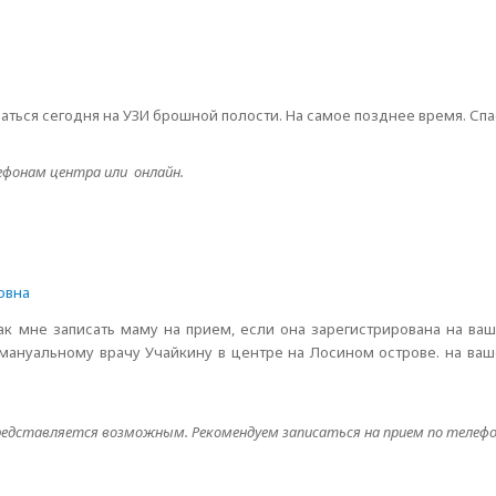
аться сегодня на УЗИ брошной полости. На самое позднее время. Спа
ефонам центра или онлайн.
овна
ак мне записать маму на прием, если она зарегистрирована на ва
к мануальному врачу Учайкину в центре на Лосином острове. на в
представляется возможным. Рекомендуем записаться на прием по телеф