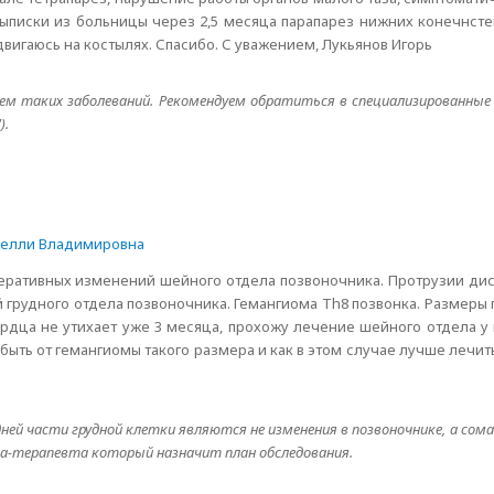
ыписки из больницы через 2,5 месяца парапарез нижних конечнсте
двигаюсь на костылях. Спасибо. С уважением, Лукьянов Игорь
м таких заболеваний. Рекомендуем обратиться в специализированные 
).
Нелли Владимировна
енеративных изменений шейного отдела позвоночника. Протрузии диск
рудного отдела позвоночника. Гемангиома Th8 позвонка. Размеры г
сердца не утихает уже 3 месяца, прохожу лечение шейного отдела 
 быть от гемангиомы такого размера и как в этом случае лучше лечи
едней части грудной клетки являются не изменения в позвоночнике, а со
а-терапевта который назначит план обследования.