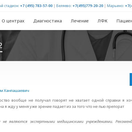
й стадион:
+7 (495) 783-57-00
|
Беляево:
+7(495)779-20-20
|
Марьино:
+7(
О центрах
Диагностика
Лечение
ЛФК
Пацие
2
м Ханпашаевич
ство вообще не получал говорят не хватает одной справки я хо
 я жду у меня уже зрение падает из за того что не пью препорат
не являются экспертными медицинскими учреждениями. Рекомен