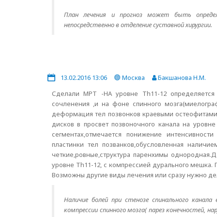
План лечения и прогноз может быть определ
непосредственно в отделение суставной хирургии.
13.02.2016 13:06
Москва
Бакшанова Н.М.
Сделали МРТ -НА уровне Th11-12 определяется 
сочленения ,и на фоне спинного мозга(миелогр
деформация тел позвонков краевыми остеофитами.
дисков в просвет позвоночного канала на уровн
сегментах,отмечается понижение интенсивности
пластинки тел позванков,обусловленная наличи
четкие,ровные,структура паренхимы однородная.Д
уровне Th11-12, с компрессией дурального мешка. 
Возможны другие виды лечения или сразу нужно де
Наличие болей при стенозе спинального канала
компрессии спинного мозга( парез конечностей, н