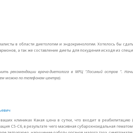
ециалисты в области диетологии и эндокринологии. Хотелось бы сдат
армонов, а так же составление диеты для похудения исходя из спе
чить рекомендации врача-диетолога в МРЦ "Лосиный остров ". Нач
ием можно по телефонам центра).
ьевич
ваших клиниках Какая цена в сутки, что входит в реабилитацию (
ация С5-С6, в результате чего масивная субарохноидальная гематом
ачале тетрапарез, нарушение работы органов малого таза, симптомат