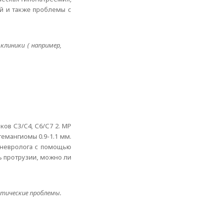
й и также проблемы с
клиники ( например,
ов С3/C4, С6/С7 2. МР
емангиомы 0.9-1.1 мм.
у невролога с помощью
ть протрузии, можно ли
матические проблемы.