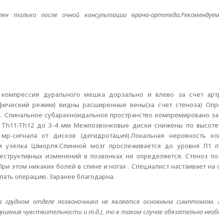
ен только после очной консультации врача-ортопеда.Рекоменду
компрессия дурального мешка дорзально и влево за счет артр
афический режим) видны расширенные вены(за счет стеноза) Опр
 Спинальное субарахноидальное пространство компремировано за
е Th11-Th12 до 3-4 мм Межпозвонковые диски снижены по высоте
 мр-сигнала от дисков (дегидротация).Локальная неровность ко
ем узелка Шморля.Спинной мозг прослеживается до уровня Л1 по
еструктивных изменений в позвонках не определяется. Стеноз по
При этом никаких болей в спине и ногах . Специалист настаивает на
лать операцию. Заранее благодарна.
 в грудном отделе позвоночника не является основным симптомом. 
арушения чувствительности и т.д.), то в таком случае обязательно нео