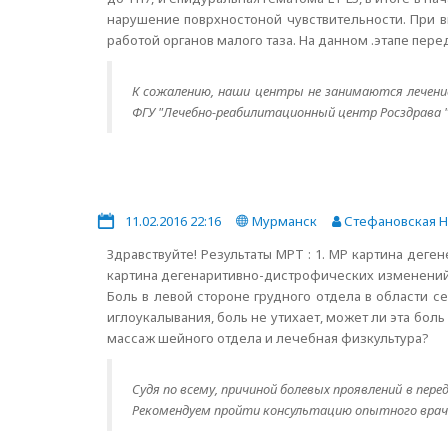
нарушение поврхностоной чувствительности. При в
работой органов малого таза. На данном .этапе пере
К сожалению, наши центры не занимаются лечение
ФГУ "Лечебно-реабилитационный центр Росздрава "
11.02.2016 22:16
Мурманск
Стефановская 
Здравствуйте! Результаты МРТ : 1. МР картина дег
картина дегенаритивно-дистрофических изменений г
Боль в левой стороне грудного отдела в области 
иглоукалывания, боль не утихает, может ли эта боль
массаж шейного отдела и лечебная физкультура?
Судя по всему, причиной болевых проявлений в пер
Рекомендуем пройти консультацию опытного врач