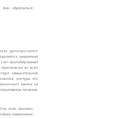
ем Вам обратиться
оза дугоотросчатого
еделяется умеренная
 счет пролабирования
 практически во всех
нтура замыкательной
звонка, контуры его
звоночного канала на
 оперативном лечении.
Если есть признаки
бходимо оперативное