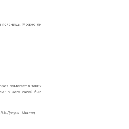
ти поясницы. Можно ли
орез помогает в таких
ом? У него какой был
 В.И.Дикуля Москва,