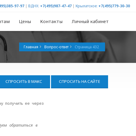
495)385-97-97
|
ВДНХ:
+7(495)987-47-47
|
Крылатское:
+7(495)779-30-30
нтам
Цены
Контакты
Личный кабинет
Главная
Вопрос-ответ
Страница 432
СПРОСИТЬ В МАКС
СПРОСИТЬ НА САЙТЕ
чу получить ее через
дуем обратиться в