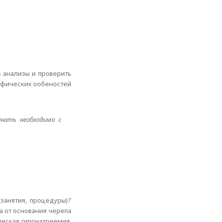
ь анализы и проверить
цифических ообеностей
инать необходимо с
занятия, процедуры)?
а от основания черепа
ическая гипонатреемия,