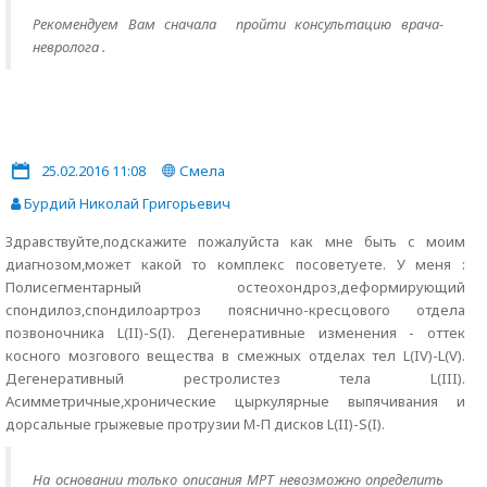
Рекомендуем Вам сначала пройти консультацию врача-
невролога .
25.02.2016 11:08
Смела
Бурдий Николай Григорьевич
Здравствуйте,подскажите пожалуйста как мне быть с моим
диагнозом,может какой то комплекс посоветуете. У меня :
Полисегментарный остеохондроз,деформирующий
спондилоз,спондилоартроз пояснично-кресцового отдела
позвоночника L(II)-S(I). Дегенеративные изменения - оттек
косного мозгового вещества в смежных отделах тел L(IV)-L(V).
Дегенеративный рестролистез тела L(III).
Асимметричные,хронические цыркулярные выпячивания и
дорсальные грыжевые протрузии М-П дисков L(II)-S(I).
На основании только описания МРТ невозможно определить