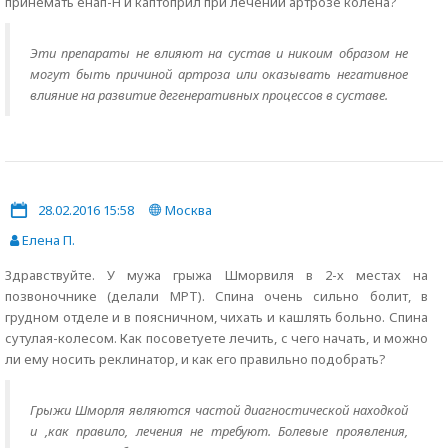
принемать енап-H и каптоприл при лечении артрозе колена?
Эти препараты не влияют на сустав и никоим образом не
могут быть причиной артроза или оказывать негативное
влияние на развитие дегенеративных процессов в суставе.
28.02.2016 15:58
Москва
Елена П.
Здравствуйте. У мужа грыжа Шморвиля в 2-х местах на
позвоночнике (делали МРТ). Спина очень сильно болит, в
грудном отделе и в поясничном, чихать и кашлять больно. Спина
сутулая-колесом. Как посоветуете лечить, с чего начать, и можно
ли ему носить реклинатор, и как его правильно подобрать?
Грыжи Шморля являются частой диагностической находкой
и ,как правило, лечения не требуют. Болевые проявления,