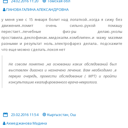
24.02.2016 11:20
Томская обл
ПАНОВА ГАЛИНА АЛЕКСАНДРОВНА
у меня уже с 15 января болит над лопаткой...когда я сижу без
движения..ломит очень сильно..рукой помашу
перестает...лечебные физ-ры делаю..уколы
проставила..деклофинак..мидокалм..комблипен..и мажу мазями
разными и результат ноль..электрофарез делала.. подскажите
что еще можно сделать..покоя нет
Не совсем понятно ,на основании каких обследований был
выставлен диагноз и назначено лечение. Вам необходимо ,в
первую очередь, провести обследование ( МРТ) и пройти
консультацию квалифированного врача-невролога.
23.02.2016 11:54
Кыргызстан, Ош
Ахмеджанова Мадина