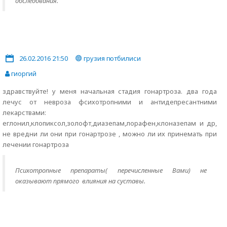
обследования.
26.02.2016 21:50
грузия гютбилиси
гиоргий
здравствуйте! у меня начальная стадия гонартроза. два года
лечус от невроза фсихотропними и антидепресантними
лекарствами:
еглонил,клопиксол,золофт,диазепам,лорафен,клоназепам и др,
не вредни ли они при гонартрозе , можно ли их принемать при
лечении гонартроза
Психотропные препараты( перечисленные Вами) не
оказывают прямого влияния на суставы.