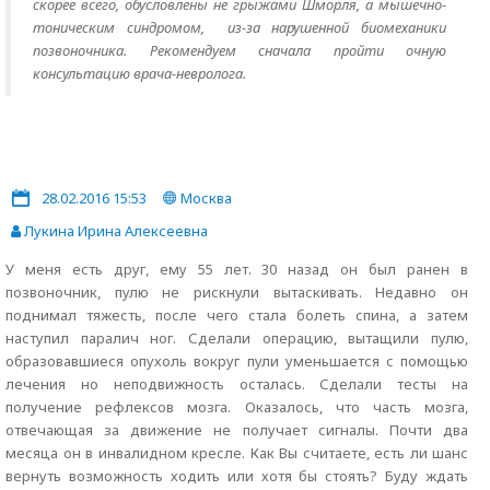
скорее всего, обусловлены не грыжами Шморля, а мышечно-
тоническим синдромом, из-за нарушенной биомеханики
позвоночника. Рекомендуем сначала пройти очную
консультацию врача-невролога.
28.02.2016 15:53
Москва
Лукина Ирина Алексеевна
У меня есть друг, ему 55 лет. 30 назад он был ранен в
позвоночник, пулю не рискнули вытаскивать. Недавно он
поднимал тяжесть, после чего стала болеть спина, а затем
наступил паралич ног. Сделали операцию, вытащили пулю,
образовавшиеся опухоль вокруг пули уменьшается с помощью
лечения но неподвижность осталась. Сделали тесты на
получение рефлексов мозга. Оказалось, что часть мозга,
отвечающая за движение не получает сигналы. Почти два
месяца он в инвалидном кресле. Как Вы считаете, есть ли шанс
вернуть возможность ходить или хотя бы стоять? Буду ждать