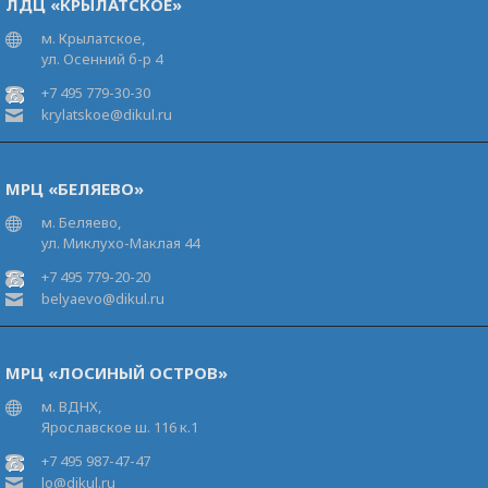
ЛДЦ «КРЫЛАТСКОЕ»
м. Крылатское,
ул. Осенний б-р 4
+7 495 779-30-30
krylatskoe@dikul.ru
МРЦ «БЕЛЯЕВО»
м. Беляево,
ул. Миклухо-Маклая 44
+7 495 779-20-20
belyaevo@dikul.ru
МРЦ «ЛОСИНЫЙ ОСТРОВ»
м. ВДНХ,
Ярославское ш. 116 к.1
+7 495 987-47-47
lo@dikul.ru