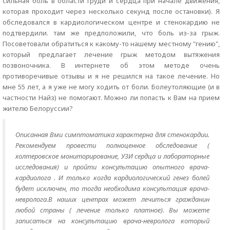
сильная боль в области груди и сердца при начале движения,
которая проходит через несколько секунд после остановки). Я
обследовался в кардиологическом центре и стенокардию не
подтвердили. там же предположили, что боль из-за грыж.
Посоветовали обратиться к какому-то нашему местному "гению",
который предлагает лечение грыж методом вытяжения
позвоночника. В интернете об этом методе очень
противоречивые отзывы и я не решился на такое лечение. Но
мне 55 лет, а я уже не могу ходить от боли. Болеутоляющие (и в
частности Найз) не помогают. Можно ли попасть к Вам на прием
жителю Белоруссии?
Описанная Вми симптоматика характерна для стенокардии.
Рекомендуем провести полноценное обследование (
холтеровское мониторирование, УЗИ сердца и лабораторные
исследования) и пройти консультацию опытного врача-
кардиолога . И только когда кардиологический генез болей
будет исключен, то тогда необходима консультация врача-
невролога.В наших центрах может лечиться гражданин
любой страны ( лечение только платное). Вы можете
записаться на консультацию врача-невролога который