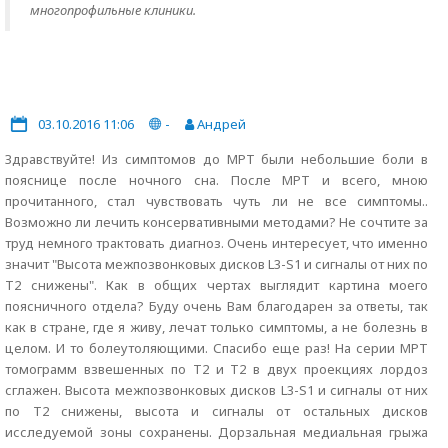
многопрофильные клиники.
03.10.2016 11:06
-
Андрей
Здравствуйте! Из симптомов до МРТ были небольшие боли в
пояснице после ночного сна. После МРТ и всего, мною
прочитанного, стал чувствовать чуть ли не все симптомы..
Возможно ли лечить консервативными методами? Не сочтите за
труд немного трактовать диагноз. Очень интересует, что именно
значит "Высота межпозвонковых дисков L3-S1 и сигналы от них по
Т2 снижены". Как в общих чертах выглядит картина моего
поясничного отдела? Буду очень Вам благодарен за ответы, так
как в стране, где я живу, лечат только симптомы, а не болезнь в
целом. И то болеутоляющими. Спасибо еще раз! На серии МРТ
томограмм взвешенных по Т2 и Т2 в двух проекциях лордоз
сглажен. Высота межпозвонковых дисков L3-S1 и сигналы от них
по Т2 снижены, высота и сигналы от остальных дисков
исследуемой зоны сохранены. Дорзальная медиальная грыжа