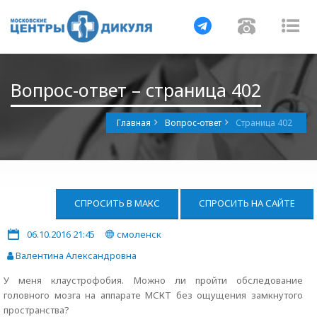
Навигация
Навигац
На
Вопрос-ответ – страница 402
Главная
Вопрос-ответ
Страница 402
СПРОСИТЬ В МАКС
СПРОСИТЬ НА САЙТЕ
06.10.2016 21:45
смоленск
Валентина Александровна
У меня клаустрофобия. Можно ли пройти обследование
головного мозга на аппарате МСКТ без ощущения замкнутого
пространства?