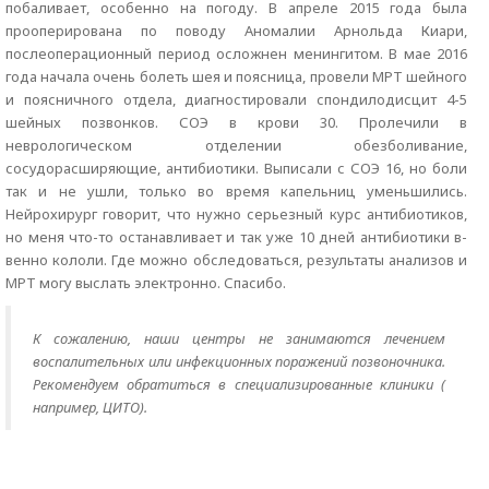
побаливает, особенно на погоду. В апреле 2015 года была
прооперирована по поводу Аномалии Арнольда Киари,
послеоперационный период осложнен менингитом. В мае 2016
года начала очень болеть шея и поясница, провели МРТ шейного
и поясничного отдела, диагностировали спондилодисцит 4-5
шейных позвонков. СОЭ в крови 30. Пролечили в
неврологическом отделении обезболивание,
сосудорасширяющие, антибиотики. Выписали с СОЭ 16, но боли
так и не ушли, только во время капельниц уменьшились.
Нейрохирург говорит, что нужно серьезный курс антибиотиков,
но меня что-то останавливает и так уже 10 дней антибиотики в-
венно кололи. Где можно обследоваться, результаты анализов и
МРТ могу выслать электронно. Спасибо.
К сожалению, наши центры не занимаются лечением
воспалительных или инфекционных поражений позвоночника.
Рекомендуем обратиться в специализированные клиники (
например, ЦИТО).