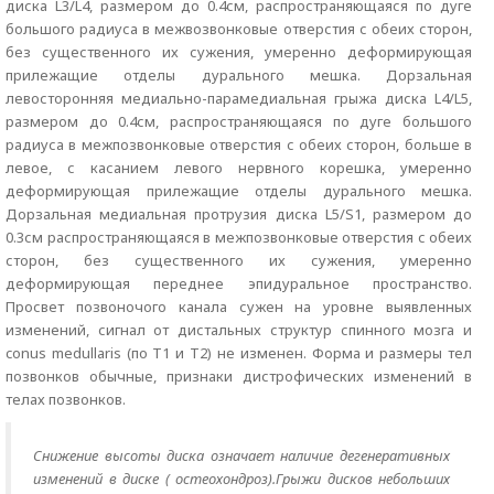
диска L3/L4, размером до 0.4см, распространяющаяся по дуге
большого радиуса в межвозвонковые отверстия с обеих сторон,
без существенного их сужения, умеренно деформирующая
прилежащие отделы дурального мешка. Дорзальная
левосторонняя медиально-парамедиальная грыжа диска L4/L5,
размером до 0.4см, распространяющаяся по дуге большого
радиуса в межпозвонковые отверстия с обеих сторон, больше в
левое, с касанием левого нервного корешка, умеренно
деформирующая прилежащие отделы дурального мешка.
Дорзальная медиальная протрузия диска L5/S1, размером до
0.3см распространяющаяся в межпозвонковые отверстия с обеих
сторон, без существенного их сужения, умеренно
деформирующая переднее эпидуральное пространство.
Просвет позвоночого канала сужен на уровне выявленных
изменений, сигнал от дистальных структур спинного мозга и
conus medullaris (по Т1 и Т2) не изменен. Форма и размеры тел
позвонков обычные, признаки дистрофических изменений в
телах позвонков.
Снижение высоты диска означает наличие дегенеративных
изменений в диске ( остеохондроз).Грыжи дисков небольших