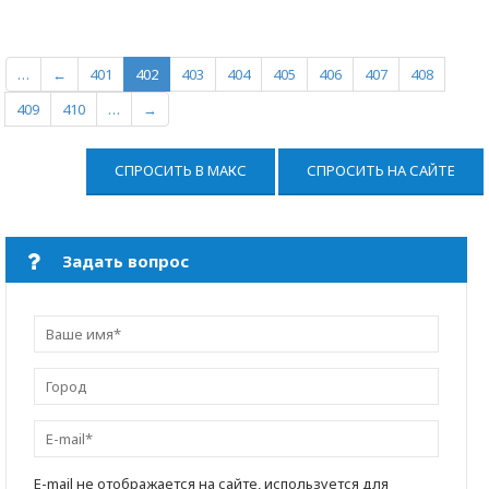
…
←
401
402
403
404
405
406
407
408
409
410
…
→
СПРОСИТЬ В МАКС
СПРОСИТЬ НА САЙТЕ
Задать вопрос
E-mail не отображается на сайте, используется для