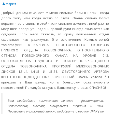
Мария
Добрый день!Мне 45 лет. У меня сильные боли в ногах , когда
долго хожу или когда встаю со стула. Очень сильно болит
верхняя часть спины, в этой части сильное жжение , иной раз не
могу шею повернуть, ладонь правой руки иногда сжимается как
судорога. Если несу тяжесть, то сразу поясничный отдел
схватывает как радикулит. Это заключение Компьютерной
томографии: КТ-КАРТИНА ЛЕВОСТОРОННЕГО СКОЛИОЗА
ГРУДНОГО ОТДЕЛА ПОЗВОНОЧНИКА, ОТНОСИТЕЛЬНОГО
СТЕНОЗА ПОЗВОНОЧНОГО КАНАЛА НА УРОВНЕ l2-l3,
ОСТЕОХОНДРОЗА ГРУДНОГО И ПОЯСНИЧНО-КРЕСТЦОВОГО
ОТДЕЛА ПОЗВОНОЧНИКА, ПРОТРУЗИЙ МЕЖПОЗВОНОЧНЫХ
ДИСКОВ L3-L4, L4-L5 И L5-S1, ДВУСТОРОННЕГО АРТРОЗА
КРЕСТЦОВО-ПОДВЗДОШНЫХ СОЧЛЕНЕНИЙ. Очень хотела бы
приехать в Ваш центр, но к большому сожалению-это
невозможно!!! Пожалуйста, нужна Ваша консультация.СПАСИБО!!!
Вам необходимо комплексное лечение - физиотерапия,
иглотерапия, массаж, мануальная терапия и ЛФК.
Программу упражнений можно подобрать с врачом ЛФК ( по