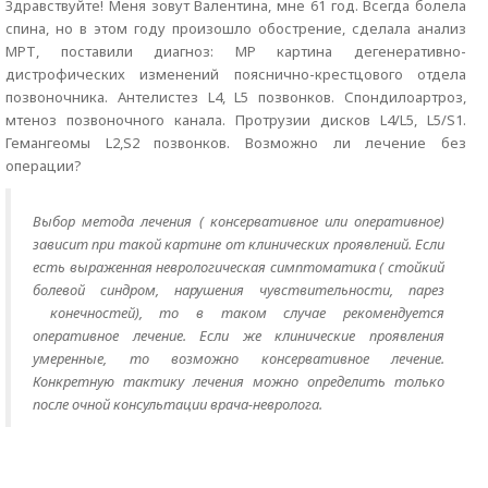
Здравствуйте! Меня зовут Валентина, мне 61 год. Всегда болела
спина, но в этом году произошло обострение, сделала анализ
МРТ, поставили диагноз: МР картина дегенеративно-
дистрофических изменений пояснично-крестцового отдела
позвоночника. Антелистез L4, L5 позвонков. Спондилоартроз,
мтеноз позвоночного канала. Протрузии дисков L4/L5, L5/S1.
Гемангеомы L2,S2 позвонков. Возможно ли лечение без
операции?
Выбор метода лечения ( консервативное или оперативное)
зависит при такой картине от клинических проявлений. Если
есть выраженная неврологическая симптоматика ( стойкий
болевой синдром, нарушения чувствительности, парез
конечностей), то в таком случае рекомендуется
оперативное лечение. Если же клинические проявления
умеренные, то возможно консервативное лечение.
Конкретную тактику лечения можно определить только
после очной консультации врача-невролога.