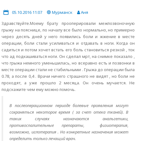
05.10.2016 11:07
Мурманск
Аня
Здравствуйте.Моему брату прооперировали межпозвоночную
грыжу на пояснице, по началу все было нормально, но примерно
через десять дней у него появились боли и жжение в месте
операции, боли стали усиливаться и отдавать в ноги. Когда он
садиться и потом хочет встать его боль становиться резкой , ток
что ад подкашиваться ноги. Он сделал мрт, на снимке показало ,
что грыжа немного уменьшилась, но всеравно есть и позвонки в
месте операции стали не стабильными . Грыжа до операции была
0.78, а после 0,4 . Врачи ничего страшного не видят , но боли не
проходят, а уже прошло 2 месяца. Он очень мучается. Не
подскажите чем ему можно помочь.
В послеоперационном периоде болевые проявления могут
сохраняться некоторое время ( за счет отека тканей). В
таких случаях назначаются анальгетики,
противоспалительные препараты, физиотерапия,
возможно, иглотерапия . Но конкретные назначения может
определить только лечащий врач.