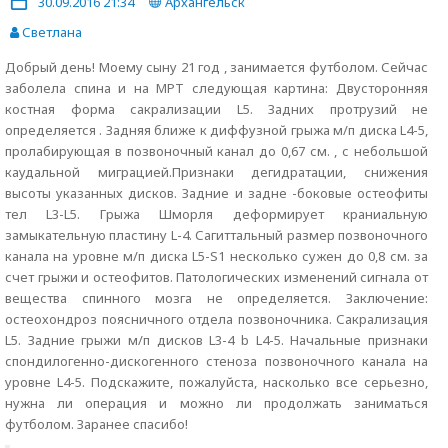
30.09.2016 21:34
Архангельск
Светлана
Добрый день! Моему сыну 21 год , занимается футболом. Сейчас
заболела спина и на МРТ следующая картина: Двусторонняя
костная форма сакрализации L5. Задних протрузий не
определяется . Задняя ближе к диффузной грыжа м/п диска L4-5,
пролабирующая в позвоночный канал до 0,67 см. , с небольшой
каудальной миграцией.Признаки дегидратации, снижения
высоты указанных дисков. Задние и задне -боковые остеофиты
тел L3-L5. Грыжа Шморля деформирует краниальную
замыкательную пластину L-4. Сагиттальный размер позвоночного
канала на уровне м/п диска L5-S1 несколько сужен до 0,8 см. за
счет грыжи и остеофитов. Патологических изменений сигнала от
вещества спинного мозга не определяется. Заключение:
остеохондроз поясничного отдела позвоночника. Сакрализация
L5. Задние грыжи м/п дисков L3-4 b L4-5. Начальные признаки
спондилогенно-дискогенного стеноза позвоночного канала на
уровне L4-5. Подскажите, пожалуйста, насколько все серьезно,
нужна ли операция и можно ли продолжать заниматься
футболом. Заранее спасибо!