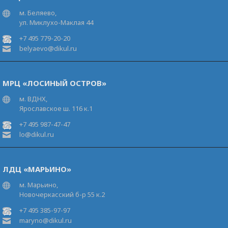
м. Беляево,
ул. Миклухо-Маклая 44
+7 495 779-20-20
belyaevo@dikul.ru
МРЦ «ЛОСИНЫЙ ОСТРОВ»
м. ВДНХ,
Ярославское ш. 116 к.1
+7 495 987-47-47
lo@dikul.ru
ЛДЦ «МАРЬИНО»
м. Марьино,
Новочеркасский б-р 55 к.2
+7 495 385-97-97
maryno@dikul.ru