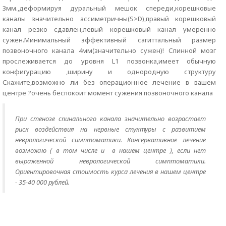
3мм.,деформируя дуральный мешок спереди,корешковые
каналы значительно ассиметричны(S>D),правый корешковый
канал резко сдавлен,левый корешковый канал умеренно
сужен.Минимальный эффективный сагиттальный размер
позвоночного канала 4мм(значительно сужен)! Спинной мозг
прослеживается до уровня L1 позвонка,имеет обычную
конфигурацию ,ширину и однородную структуру
Скажите,возможно ли без операционное лечение в вашем
центре ?очень беспокоит момент сужения позвоночного канала
При стенозе спинального канала значительно возрастает
риск воздействия на нервные стуктуры с развитием
неврологической симптоматики. Консервативное лечение
возможно ( в том числе и в нашем центре ), если нет
выраженной неврологической симптоматики.
Ориентировочная стоимость курса лечения в нашем центре
- 35-40 000 рублей.