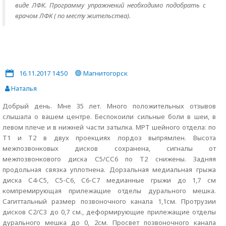
виде ЛФК. Программу упражнений необходимо подобрать с
врачом ЛФК ( по месту жительства).
16.11.2017 14:50
Магнитогорск
Наталья
Добрый день. Мне 35 лет. Много положительных отзывов
слышала о вашем центре. Беспокоили сильные боли в шеи, в
левом плече и в нижней части затылка. МРТ шейного отдела: по
Т1 и Т2 в двух проекциях лордоз выпрямлен. Высота
межпозвонковых дисков сохранена, сигналы от
межпозвонкового диска С5/СС6 по Т2 снижены. Задняя
продольная связка уплотнена. Дорзальная медиальная грыжа
диска С4-С5, С5-С6, С6-С7 медианные грыжи до 1,7 см
компремирующая прилежащие отделы дурального мешка.
Сагиттальный размер позвоночного канала 1,1см. Протрузии
дисков С2/С3 до 0,7 см., деформирующие прилежащие отделы
дурального мешка до 0, 2см. Просвет позвоночного канала