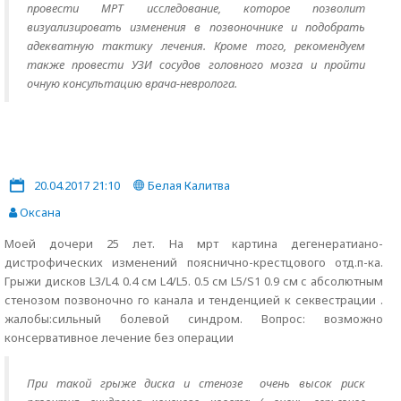
провести МРТ исследование, которое позволит
визуализировать изменения в позвоночнике и подобрать
адекватную тактику лечения. Кроме того, рекомендуем
также провести УЗИ сосудов головного мозга и пройти
очную консультацию врача-невролога.
20.04.2017 21:10
Белая Калитва
Оксана
Моей дочери 25 лет. На мрт картина дегенератиано-
дистрофических изменений пояснично-крестцового отд.п-ка.
Грыжи дисков L3/L4. 0.4 см L4/L5. 0.5 см L5/S1 0.9 см с абсолютным
стенозом позвоночно го канала и тенденцией к секвестрации .
жалобы:сильный болевой синдром. Вопрос: возможно
консервативное лечение без операции
При такой грыже диска и стенозе очень высок риск