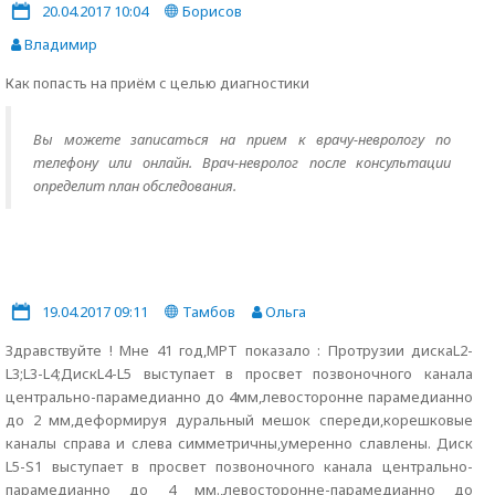
20.04.2017 10:04
Борисов
Владимир
Как попасть на приём с целью диагностики
Вы можете записаться на прием к врачу-неврологу по
телефону или онлайн. Врач-невролог после консультации
определит план обследования.
19.04.2017 09:11
Тамбов
Ольга
Здравствуйте ! Мне 41 год,МРТ показало : Протрузии дискаL2-
L3;L3-L4;ДискL4-L5 выступает в просвет позвоночного канала
центрально-парамедианно до 4мм,левосторонне парамедианно
до 2 мм,деформируя дуральный мешок спереди,корешковые
каналы справа и слева симметричны,умеренно славлены. Диск
L5-S1 выступает в просвет позвоночного канала центрально-
парамедианно до 4 мм.,левосторонне-парамедианно до