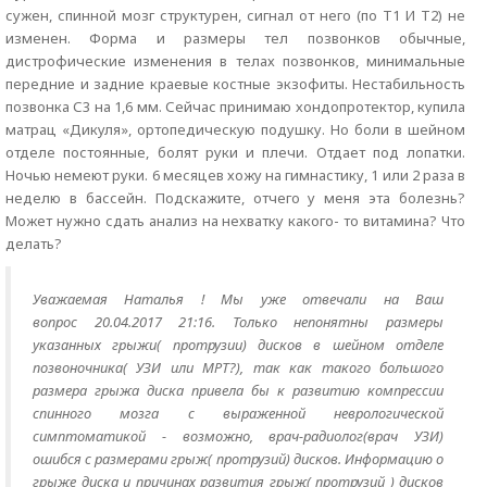
сужен, спинной мозг структурен, сигнал от него (по Т1 И Т2) не
изменен. Форма и размеры тел позвонков обычные,
дистрофические изменения в телах позвонков, минимальные
передние и задние краевые костные экзофиты. Нестабильность
позвонка С3 на 1,6 мм. Сейчас принимаю хондопротектор, купила
матрац «Дикуля», ортопедическую подушку. Но боли в шейном
отделе постоянные, болят руки и плечи. Отдает под лопатки.
Ночью немеют руки. 6 месяцев хожу на гимнастику, 1 или 2 раза в
неделю в бассейн. Подскажите, отчего у меня эта болезнь?
Может нужно сдать анализ на нехватку какого- то витамина? Что
делать?
Уважаемая Наталья ! Мы уже отвечали на Ваш
вопрос
20.04.2017 21:16. Только непонятны размеры
указанных грыжи( протрузии) дисков в шейном отделе
позвоночника( УЗИ или МРТ?), так как такого большого
размера грыжа диска привела бы к развитию компрессии
спинного мозга с выраженной неврологической
симптоматикой - возможно, врач-радиолог(врач УЗИ)
ошибся с размерами грыж( протрузий) дисков. Информацию о
грыже диска и причинах развития грыж( протрузий ) дисков