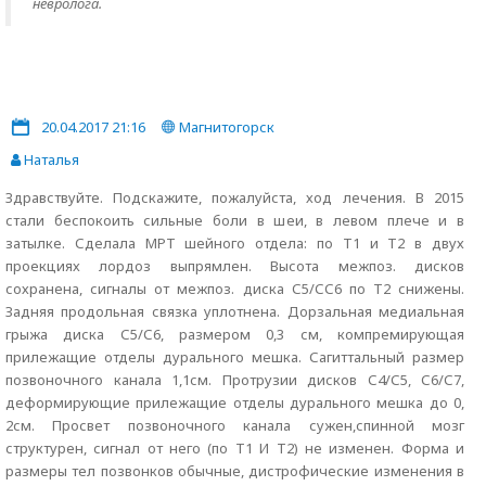
невролога.
20.04.2017 21:16
Магнитогорск
Наталья
Здравствуйте. Подскажите, пожалуйста, ход лечения. В 2015
стали беспокоить сильные боли в шеи, в левом плече и в
затылке. Сделала МРТ шейного отдела: по Т1 и Т2 в двух
проекциях лордоз выпрямлен. Высота межпоз. дисков
сохранена, сигналы от межпоз. диска С5/СС6 по Т2 снижены.
Задняя продольная связка уплотнена. Дорзальная медиальная
грыжа диска С5/С6, размером 0,3 см, компремирующая
прилежащие отделы дурального мешка. Сагиттальный размер
позвоночного канала 1,1см. Протрузии дисков С4/С5, С6/С7,
деформирующие прилежащие отделы дурального мешка до 0,
2см. Просвет позвоночного канала сужен,спинной мозг
структурен, сигнал от него (по Т1 И Т2) не изменен. Форма и
размеры тел позвонков обычные, дистрофические изменения в