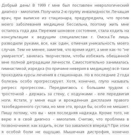
Добрый день! В 1999 г мне был поставлен неврологический
диагноз - миопатия. Получила 2-ю группу инвалидности. Лечащая
врач, при выписке из стационара, предупредила, что против
моего заболевания медицина бессильна, поэтому жить мне
осталось года два. Пережив шоковое состояние, стала ходить на
консультации к ведущим специалистам г. Омска.Те лишь
разводили руками, все, как один, отмечая уникальность моего
случая. Тем не менее, заметив, что время идёт, а мне как-то "не
умирается", занялась творчеством, чтобы избежать обещанной
мне полной деградации личности. Самостоятельно занималась
гимнастикой, изредка (по причине неверия в медицину) всё-таки
проходила курсы лечения в стационарах. Но в последние 2 года
болезнь особо прогрессирует. Хотя, конечно, глупо называть
регресс прогрессом... Передвигаюсь с большим трудом: с
тросточкой - держась за стену, с ходунками - еле передвигая
ноги. Кстати, у меня ещё и врождённая дисплазия правого
тазобедренного сустава, но мне это, вроде бы, особо не мешает.
Пишу потому, что вы - моя последняя надежда. Кроме того, не
верю я в свой диагноз - миопатия. Считаю, что проблема в
позвоночнике: как ходить, если таз завалился вперёд?! При этом
я особой боли не ощущаю. Мышечная дистрофия, конечно