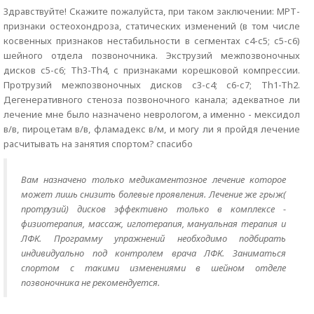
Здравствуйте! Скажите пожалуйста, при таком заключении: МРТ-
признаки остеохондроза, статических изменений (в том числе
косвенных признаков нестабильности в сегментах с4-с5; с5-с6)
шейного отдела позвоночника. Экструзий межпозвоночных
дисков с5-с6; Th3-Th4, с признаками корешковой компрессии.
Протрузий межпозвоночных дисков с3-с4; с6-с7; Th1-Th2.
Дегенеративного стеноза позвоночного канала; адекватное ли
лечение мне было назначено неврологом, а именно - мексидол
в/в, пироцетам в/в, фламадекс в/м, и могу ли я пройдя лечение
расчитывать на занятия спортом? спасибо
Вам назначено только медикаментозное лечение которое
может лишь снизить болевые проявления. Лечение же грыж(
протрузий) дисков эффективно только в комплексе -
физиотерапия, массаж, иглотерапия, мануальная терапия и
ЛФК. Программу упражнений необходимо подбирать
индивидуально под контролем врача ЛФК. Заниматься
спортом с такими изменениями в шейном отделе
позвоночника не рекомендуется.