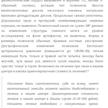
физиологический лордоз выпрямлен в верхней 1/3, легкий S-
образный сколиоз, ротация тел позвонков. Высота
межпозвонковых дисков несколько снижена, начальные
признаки дегидратации дисков. Продольные связки уплотнены.
Дорзальных грыж и протрузий, компремирующих нервные
корешки, не выявлено. Позвоночный канал не сужен. МР данные
за изменение структуры спинного мозга на уровне
исследования, на фоне артефактов, не выявлены. Форма и
размеры позвонков обычные. Краевые костные заострения.
Дистрофические изменения позвонков. Беспокоит
артериальное давление (повышается до 145/80..90), легкая
немеющая боль только в правой части затылка (иногда была
жгучей), чуть выше уха, имеется сухой кашель, иногда было
чувство "кома" в горле. Возможно ли лечение при таких в вашем
центре и какова ориентировочная стоимость лечения??
Описанная Вами симптоматика, судя по всему, имеет
вегетативный генез.Вы можете пройти дообследование и
лечение в нашем центре .Ориентировочная стоимость
лечения в нашем центре в Вашем случае 25-30 000 рублей.
Начинать лечение необходимо с консультации врача-