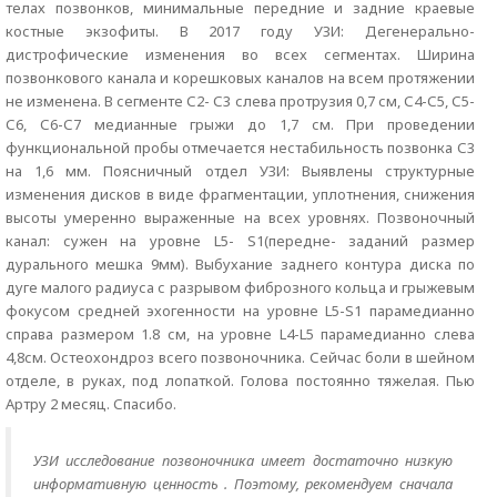
телах позвонков, минимальные передние и задние краевые
костные экзофиты. В 2017 году УЗИ: Дегенерально-
дистрофические изменения во всех сегментах. Ширина
позвонкового канала и корешковых каналов на всем протяжении
не изменена. В сегменте С2- С3 слева протрузия 0,7 см, С4-С5, С5-
С6, С6-С7 медианные грыжи до 1,7 см. При проведении
функциональной пробы отмечается нестабильность позвонка С3
на 1,6 мм. Поясничный отдел УЗИ: Выявлены структурные
изменения дисков в виде фрагментации, уплотнения, снижения
высоты умеренно выраженные на всех уровнях. Позвоночный
канал: сужен на уровне L5- S1(передне- заданий размер
дурального мешка 9мм). Выбухание заднего контура диска по
дуге малого радиуса с разрывом фиброзного кольца и грыжевым
фокусом средней эхогенности на уровне L5-S1 парамедианно
справа размером 1.8 см, на уровне L4-L5 парамедианно слева
4,8см. Остеохондроз всего позвоночника. Сейчас боли в шейном
отделе, в руках, под лопаткой. Голова постоянно тяжелая. Пью
Артру 2 месяц. Спасибо.
УЗИ исследование позвоночника имеет достаточно низкую
информативную ценность . Поэтому, рекомендуем сначала