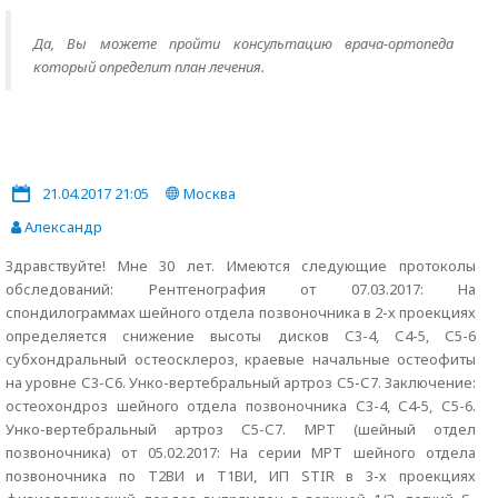
Да, Вы можете пройти консультацию врача-ортопеда
который определит план лечения.
21.04.2017 21:05
Москва
Александр
Здравствуйте! Мне 30 лет. Имеются следующие протоколы
обследований: Рентгенография от 07.03.2017: На
спондилограммах шейного отдела позвоночника в 2-х проекциях
определяется снижение высоты дисков С3-4, С4-5, С5-6
субхондральный остеосклероз, краевые начальные остеофиты
на уровне С3-С6. Унко-вертебральный артроз С5-С7. Заключение:
остеохондроз шейного отдела позвоночника С3-4, С4-5, С5-6.
Унко-вертебральный артроз С5-С7. МРТ (шейный отдел
позвоночника) от 05.02.2017: На серии МРТ шейного отдела
позвоночника по Т2ВИ и Т1ВИ, ИП STIR в 3-х проекциях