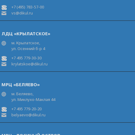
+7 (495) 783-57-00
vs@dikul.ru
ЛДЦ «КРЫЛАТСКОЕ»
м. Крылатское,
ул. Осенний б-р 4
+7 495 779-30-30
krylatskoe@dikul.ru
МРЦ «БЕЛЯЕВО»
м. Беляево,
ул. Миклухо-Маклая 44
+7 495 779-20-20
belyaevo@dikul.ru