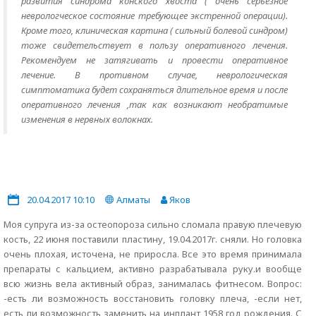
развития синдрома конского хвоста ( очень серьезное
неврологческое состояние требующее экстренной операции).
Кроме того, клиническая картина ( сильный болевой синдром)
тоже свидетельствует в пользу оперативного лечения.
Рекомендуем не затягивать и провести оперативное
лечение. В противном случае, неврологическая
симптоматика будет сохраняться длительное время и после
оперативного лечения ,так как возникают необратимые
изменения в нервных волокнах.
20.04.2017 10:10
Алматы
Яков
Моя супруга из-за остеопороза сильно сломала правую плечевую
кость, 22 июня поставили пластину, 19.04.2017г. сняли. Но головка
очень плохая, источена, не приросла. Все это время принимала
препараты с кальцием, активно разрабатывала руку.и вообще
всю жизнь вела активный образ, занималась фитнесом. Вопрос:
-есть ли возможность восстановить головку плеча, -если нет,
есть ли возможность заменить на инплант 1958 год рождения. С