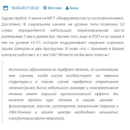
18.04.2017 20:22
Москва
Анна
Здравствуйте. У меня на МРТ обнаружили кисту на позвоночнике.
Дословно: В сакральном канале на уровне тела позвонка S2
слева определяется небольшая периневральная киста
размерами 7 мм в диаметре. Кроме того, еще в ПОП есть грыжа 6
мм на уровне L5-S1, которая поддавливает нервные корешки,
грыжа Шморля и две протрузии. Я знаю что с грыжами в Ваших
центрах работают, а с кистой? Можете ли Вы мне помочь?
Кистозные образования не требуют лечения, за исключением
тех случаев, когда киста воздействует на нервные
структуры,и в таком случае требуется оперативное
лечение.Грыжа диска небольшого размера и консервативное
лечение имеет хороший прогностический эффект. Вы
можете пройти курс лечения в нашем центре -
физиотерапия, массаж ,иглотерапия, мануальная терапия и
ЛФК.Лечение в нашем центре необходимо начинатьс
консультации врача-невролога.