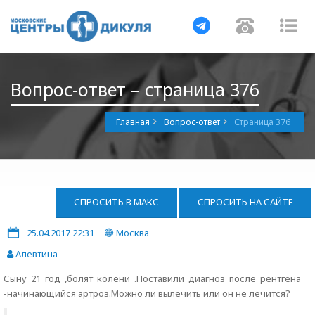
Навигация
Навигац
На
Вопрос-ответ – страница 376
Главная
Вопрос-ответ
Страница 376
СПРОСИТЬ В МАКС
СПРОСИТЬ НА САЙТЕ
25.04.2017 22:31
Москва
Алевтина
Сыну 21 год ,болят колени .Поставили диагноз после рентгена
-начинающийся артроз.Можно ли вылечить или он не лечится?