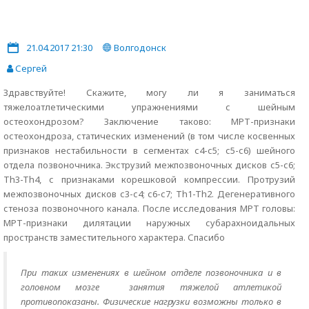
21.04.2017 21:30
Волгодонск
Сергей
Здравствуйте! Скажите, могу ли я заниматься
тяжелоатлетическими упражнениями с шейным
остеохондрозом? Заключение таково: МРТ-признаки
остеохондроза, статических изменений (в том числе косвенных
признаков нестабильности в сегментах с4-с5; с5-с6) шейного
отдела позвоночника. Экструзий межпозвоночных дисков с5-с6;
Th3-Th4, с признаками корешковой компрессии. Протрузий
межпозвоночных дисков с3-с4; с6-с7; Th1-Th2. Дегенеративного
стеноза позвоночного канала. После исследования МРТ головы:
МРТ-признаки дилятации наружных субарахноидальных
пространств заместительного характера. Спасибо
При таких изменениях в шейном отделе позвоночника и в
головном мозге занятия тяжелой атлетикой
противопоказаны. Физические нагрузки возможны только в