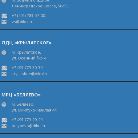
м. Водный стадион,
Ленинградское шоссе, 58с53
+7 (495) 783-57-00
vs@dikul.ru
ЛДЦ «КРЫЛАТСКОЕ»
м. Крылатское,
ул. Осенний б-р 4
+7 495 779-30-30
krylatskoe@dikul.ru
МРЦ «БЕЛЯЕВО»
м. Беляево,
ул. Миклухо-Маклая 44
+7 495 779-20-20
belyaevo@dikul.ru