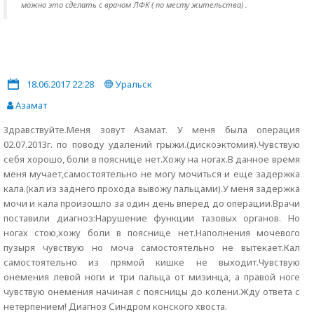
можно это сделать с врачом ЛФК ( по месту жительства) .
18.06.2017 22:28
Уральск
Азамат
Здравствуйте.Меня зовут Азамат. У меня была операция
02.07.2013г. по поводу удалений грыжи.(дискоэктомия).Чувствую
себя хорошо, боли в пояснице нет.Хожу на ногах.В данное время
меня мучает,самостоятельно не могу мочиться и еще задержка
кала.(кал из заднего прохода вывожу пальцами).У меня задержка
мочи и кала произошло за один день вперед до операции.Врачи
поставили диагноз:Нарушение функции тазовых органов. Но
ногах стою,хожу боли в пояснице нет.Наполнения мочевого
пузыря чувствую но моча самостоятельно не вытекает.Кал
самостоятельно из прямой кишке не выходит.Чувствую
онемения левой ноги и три пальца от мизинца, а правой ноге
чувствую онемения начиная с поясницы до колени.Жду ответа с
нетерпением! Диагноз Синдром конского хвоста.