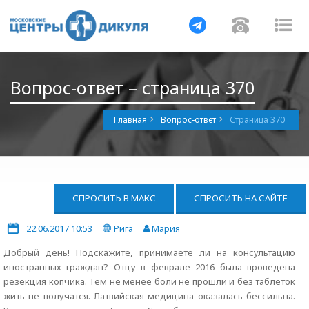
Навигация
Навигац
На
Вопрос-ответ – страница 370
Главная
Вопрос-ответ
Страница 370
СПРОСИТЬ В МАКС
СПРОСИТЬ НА САЙТЕ
22.06.2017 10:53
Рига
Мария
Добрый день! Подскажите, принимаете ли на консультацию
иностранных граждан? Отцу в феврале 2016 была проведена
резекция копчика. Тем не менее боли не прошли и без таблеток
жить не получатся. Латвийская медицина оказалась бессильна.