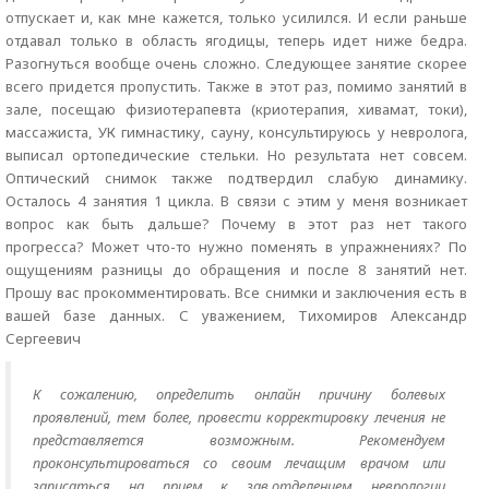
отпускает и, как мне кажется, только усилился. И если раньше
отдавал только в область ягодицы, теперь идет ниже бедра.
Разогнуться вообще очень сложно. Следующее занятие скорее
всего придется пропустить. Также в этот раз, помимо занятий в
зале, посещаю физиотерапевта (криотерапия, хивамат, токи),
массажиста, УК гимнастику, сауну, консультируюсь у невролога,
выписал ортопедические стельки. Но результата нет совсем.
Оптический снимок также подтвердил слабую динамику.
Осталось 4 занятия 1 цикла. В связи с этим у меня возникает
вопрос как быть дальше? Почему в этот раз нет такого
прогресса? Может что-то нужно поменять в упражнениях? По
ощущениям разницы до обращения и после 8 занятий нет.
Прошу вас прокомментировать. Все снимки и заключения есть в
вашей базе данных. С уважением, Тихомиров Александр
Сергеевич
К сожалению, определить онлайн причину болевых
проявлений, тем более, провести корректировку лечения не
представляется возможным. Рекомендуем
проконсультироваться со своим лечащим врачом или
записаться на прием к зав.отделением неврологии