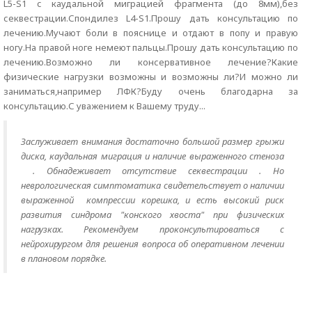
L5-S1 c каудальной миграцией фрагмента (до 8мм),без
секвестрации.Спондилез L4-S1.Прошу дать консультацию по
лечению.Мучают боли в пояснице и отдают в попу и правую
ногу.На правой ноге немеют пальцы.Прошу дать консультацию по
лечению.Возможно ли консервативное лечение?Какие
физические нагрузки возможны и возможны ли?И можно ли
заниматься,например ЛФК?Буду очень благодарна за
консультацию.С уважением к Вашему труду...
Заслуживает внимания достаточно большой размер грыжи
диска, каудальная миграция и наличие выраженного стеноза
. Обнадеживает отсутствие секвестрации . Но
неврологическая симптоматика свидетельствует о наличии
выраженной компрессии корешка, и есть высокий риск
развития синдрома "конского хвоста" при физических
нагрузках. Рекомендуем проконсультироваться с
нейрохирургом для решения вопроса об оперативном лечении
в плановом порядке.