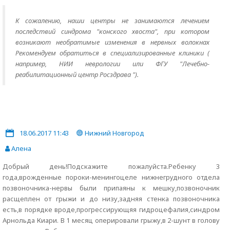
К сожалению, наши центры не занимаются лечением
последствий синдрома "конского хвоста", при котором
возникают необратимые изменения в нервных волокнах
Рекомендуем обратиться в специализированные клиники (
например, НИИ неврологии или ФГУ "Лечебно-
реабилитационный центр Росздрава ").
18.06.2017 11:43
Нижний Новгород
Алена
Добрый день!Подскажите пожалуйста.Ребенку 3
года,врожденные пороки-менингоцеле нижнегрудного отдела
позвоночника-нервы были припаяны к мешку,позвоночник
расщеплен от грыжи и до низу,задняя стенка позвоночника
есть,в порядке вроде,прогрессирующяя гидроцефалия,синдром
Арнольда Киари. В 1 месяц оперировали грыжу,в 2-шунт в голову