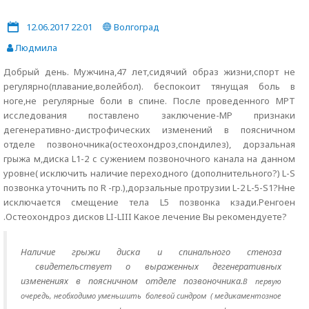
12.06.2017 22:01
Волгоград
Людмила
Добрый день. Мужчина,47 лет,сидячий образ жизни,спорт не
регулярно(плавание,волейбол). беспокоит тянущая боль в
ноге,не регулярные боли в спине. После проведенного МРТ
исследования поставлено заключение-МР признаки
дегенеративно-дистрофических изменений в поясничном
отделе позвоночника(остеохондроз,спондилез), дорзальная
грыжа м,диска L1-2 c сужением позвоночного канала на данном
уровне( исключить наличие переходного (дополнительного?) L-S
позвонка уточнить по R -гр.),дорзальные протрузии L-2 L-5-S1?Нне
исключается смещение тела L5 позвонка кзади.Ренгоен
.Остеохондроз дисков LI-LIII Какое лечение Вы рекомендуете?
Наличие грыжи диска и спинального стеноза
свидетельствует о выраженных дегенеративных
изменениях в поясничном отделе позвоночника.
В первую
очередь, необходимо уменьшить болевой синдром ( медикаментозное