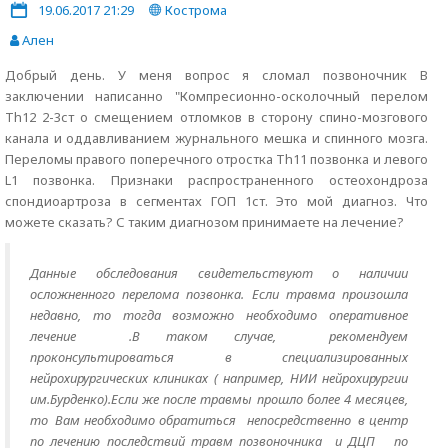
19.06.2017 21:29
Кострома
Ален
Добрый день. У меня вопрос я сломал позвоночник В
заключении написанно "Компресионно-осколочный перелом
Th12 2-3ст о смещением отломков в сторону спино-мозгового
канала и оддавливанием журнального мешка и спинного мозга.
Переломы правого поперечного отростка Th11 позвонка и левого
L1 позвонка. Признаки распространенного остеохондроза
спондиоартроза в сегментах ГОП 1ст. Это мой диагноз. Что
можете сказать? С таким диагнозом принимаете на лечение?
Данные обследования свидетельствуют о наличии
осложненного перелома позвонка. Если травма произошла
недавно, то тогда возможно необходимо оперативное
лечение .В таком случае, рекомендуем
проконсультироваться в специализированных
нейрохирургических клиниках ( например, НИИ нейрохирургии
им.Бурденко).Если же после травмы прошло более 4 месяцев,
то
Вам необходимо обратиться
непосредственно
в центр
по лечению последствий травм позвоночника и ДЦП по