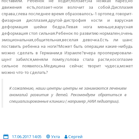
поставили. Ребенок не ходит,ползает,на ножках парез,но
движения есть,ползает-ноги волочит за собой.Дисплазия
справа,слева последнее время образовалось-1 ортопед говорит-
физарная дисплазия,другой-дистрофия кости и варусная
деформация шейки бедра.Левая нога меньше,варусная
деформация стоп сильная.Ребенок по развитию нормален,очень
эмоциональная,общительная,веселая девочка.Есть ли шанс
поставить ребенка на ноги?Может быть операции какие-нибудь
можно сделать в Германии,в Израиле?вчера прооперировали-
шунт забился,меняли помпу,голова стала расти,косоглазие
сильное появилось.Медицина сейчас творит чудеса,может
можно что-то сделать?
К сожалению, наши центры центры не занимаются лечением
аномалий развития у детей. Рекомендуем обратиться в
специализированные клиники ( например ,НИИ педиатрии).
17.06.2017 14:05
Ухта
Сергей