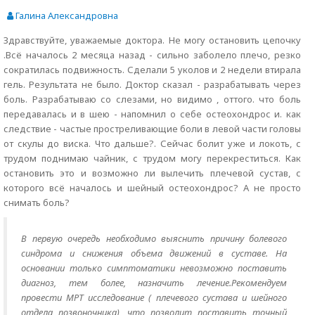
Галина Александровна
Здравствуйте, уважаемые доктора. Не могу остановить цепочку
.Всё началось 2 месяца назад - сильно заболело плечо, резко
сократилась подвижность. Сделали 5 уколов и 2 недели втирала
гель. Результата не было. Доктор сказал - разрабатывать через
боль. Разрабатываю со слезами, но видимо , оттого. что боль
передавалась и в шею - напомнил о себе остеохондрос и. как
следствие - частые простреливающие боли в левой части головы
от скулы до виска. Что дальше?. Сейчас болит уже и локоть, с
трудом поднимаю чайник, с трудом могу перекреститься. Как
остановить это и возможно ли вылечить плечевой сустав, с
которого всё началось и шейный остеохондрос? А не просто
снимать боль?
В первую очередь необходимо выяснить причину болевого
синдрома и снижения объема движений в суставе. На
основании только симптоматики невозможно поставить
диагноз, тем более, назначить лечение.Рекомендуем
провести МРТ исследование ( плечевого сустава и шейного
отдела позвоночника) ,что позволит поставить точный