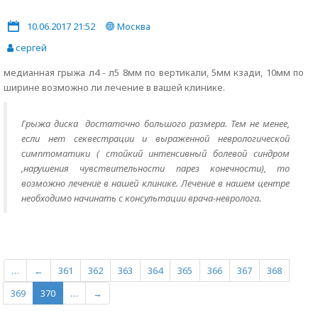
10.06.2017 21:52
Москва
сергей
медианная грыжа л4 - л5 8мм по вертикали, 5мм кзади, 10мм по
ширине возможно ли лечение в вашей клинике.
Грыжа диска достаточно большого размера. Тем не менее,
если нет секвестрации и выраженной неврологической
симптоматики ( стойкий интенсивный болевой синдром
,нарушения чувствительности парез конечности), то
возможно лечение в нашей клинике. Лечение в нашем центре
необходимо начинать с консультации врача-невролога.
…
←
361
362
363
364
365
366
367
368
369
370
…
→