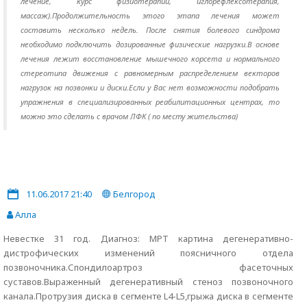
лечение, курс физиотерапии, иглорефлексотерапия,
массаж).Продолжительность этого этапа лечения может
составить несколько недель. После снятия болевого синдрома
необходимо подключить дозированные физические нагрузки.В основе
лечения лежит восстановление мышечного корсета и нормального
стереотипа движения с равномерным распределением векторов
нагрузок на позвонки и диски.Если у Вас нет возможности подобрать
упражнения в специализированных реабилитационных центрах, то
можно это сделать с врачом ЛФК ( по месту жительства)
11.06.2017 21:40
Белгород
Алла
Невестке 31 год. Диагноз: МРТ картина дегенеративно-
дистрофических изменений поясничного отдела
позвоночника.Спондилоартроз фасеточных
суставов.Выраженный дегенеративный стеноз позвоночного
канала.Протрузия диска в сегменте L4-L5,грыжа диска в сегменте