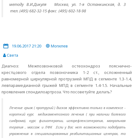
методу В.И.Дикуля Москва, ул. 1-я Останкинская, д. 3
тел. (495) 682-32-15 факс (495) 602-18-98
19.06.2017 21:20
Могилев
Света
Диагноз: Межпозвонковой остеохондроз пояснично-
крестцового отдела позвоночника 1-2 ст., осложненный
равномерной циркулярной протрузией МПД в сегменте 1.3-1.4,
левпарамедианной грыжей МПД в сегменте 1.4-1.5. Начальные
проявления спондилоартроза. Что посоветуйте делать?
Лечение грыж ( протрузий ) дисков эффективно только в комплексе -
короткий курс медикаментозного лечения ( при наличии болевого
синдрома), курс физиотерапии, иглорефлексотерапия, мануальная
терапия , массаж и ЛФК .Если у Вас нет возможности подобрать
упражнения в специализированных реабилитационных центрах, то