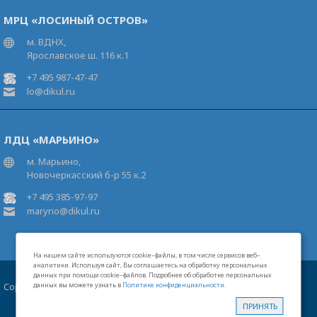
МРЦ «ЛОСИНЫЙ ОСТРОВ»
м. ВДНХ,
Ярославское ш. 116 к.1
+7 495 987-47-47
lo@dikul.ru
ЛДЦ «МАРЬИНО»
м. Марьино,
Новочеркасский б-р 55 к.2
+7 495 385-97-97
maryno@dikul.ru
На нашем сайте используются cookie–файлы, в том числе сервисов веб–
аналитики. Используя сайт, Вы соглашаетесь на обработку персональных
данных при помощи cookie–файлов. Подробнее об обработке персональных
Copyright 2026 Московские центры В.И.Дикуля®
данных вы можете узнать в
Политике конфиденциальности
.
Карта сайта
Свидетельство на товарный знак
Лицензии
ПРИНЯТЬ
Политика конфиденциальности