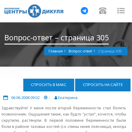
Навигация
Навигац
На
Вопрос-ответ – страница 305
Главная
Вопрос-ответ
Страница 305
СПРОСИТЬ В МАКС
СПРОСИТЬ НА САЙТЕ
06.06.2008 09:02
-
Екатерина
Здравствуйте! У меня после второй беременности стал болеть
позвоночник. Ощущения такие, как будто "устал", хочется, чтобы
скрутили, растянули. В первой половине беременности были
боли в районе тазовых костей (со спины ниже поясницы), иногда