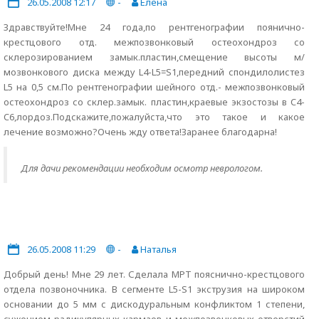
26.05.2008 12:17
-
Елена
Здравствуйте!Мне 24 года,по рентгенографии поянично-
крестцового отд. межпозвонковый остеохондроз со
склерозированием замык.пластин,смещение высоты м/
мозвонкового диска между L4-L5=S1,передний спондилолистез
L5 на 0,5 см.По рентгенографии шейного отд.- межпозвонковый
остеохондроз со склер.замык. пластин,краевые экзостозы в C4-
C6,лордоз.Подскажите,пожалуйста,что это такое и какое
лечение возможно?Очень жду ответа!Заранее благодарна!
Для дачи рекомендации необходим осмотр неврологом.
26.05.2008 11:29
-
Наталья
Добрый день! Мне 29 лет. Сделала МРТ пояснично-крестцового
отдела позвоночника. В сегменте L5-S1 экструзия на широком
основании до 5 мм с дискодуральным конфликтом 1 степени,