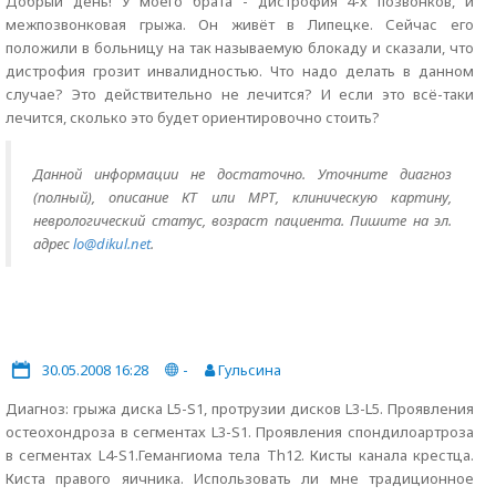
Добрый день! У моего брата - дистрофия 4-х позвонков, и
межпозвонковая грыжа. Он живёт в Липецке. Сейчас его
положили в больницу на так называемую блокаду и сказали, что
дистрофия грозит инвалидностью. Что надо делать в данном
случае? Это действительно не лечится? И если это всё-таки
лечится, сколько это будет ориентировочно стоить?
Данной информации не достаточно. Уточните диагноз
(полный), описание КТ или МРТ, клиническую картину,
неврологический статус, возраст пациента. Пишите на эл.
адрес
lo@dikul.net
.
30.05.2008 16:28
-
Гульсина
Диагноз: грыжа диска L5-S1, протрузии дисков L3-L5. Проявления
остеохондроза в сегментах L3-S1. Проявления спондилоартроза
в сегментах L4-S1.Гемангиома тела Th12. Кисты канала крестца.
Киста правого яичника. Использовать ли мне традиционное