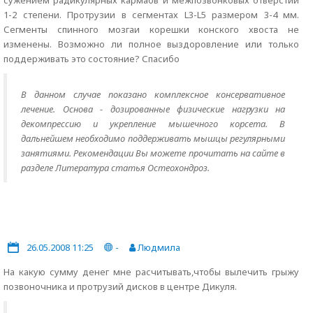
сужением радикулярных кармаов и межпозвонковых отверстий
1-2 степени. Протрузии в сегментах L3-L5 размером 3-4 мм.
Сегменты спинного мозгаи корешки конского хвоста не
изменены. Возможно ли полное выздоровление или только
поддерживать это состояние? Спасибо
В данном случае показано комплексное консервативное
лечение. Основа - дозированные физические нагрузки на
декомпрессию и укрепление мышечного корсета. В
дальнейшем необходимо поддерживать мышцы регулярными
занятиями. Рекомендации Вы можете прочитать на сайте в
разделе Литература статья Остеохондроз.
26.05.2008 11:25
-
Людмила
На какую сумму денег мне расчитывать,чтобы вылечить грыжу
позвоночника и протрузий дисков в центре Дикуля.