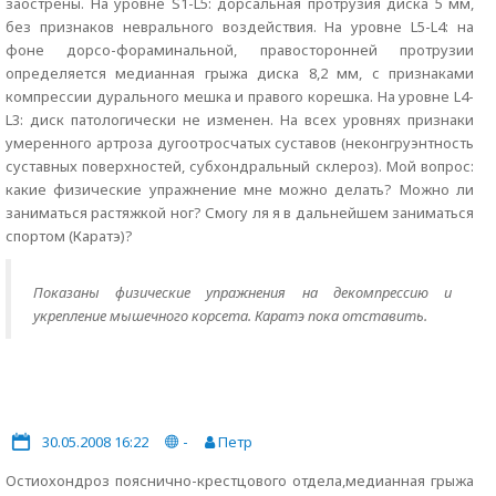
заострены. На уровне S1-L5: дорсальная протрузия диска 5 мм,
без признаков неврального воздействия. На уровне L5-L4: на
фоне дорсо-фораминальной, правосторонней протрузии
определяется медианная грыжа диска 8,2 мм, с признаками
компрессии дурального мешка и правого корешка. На уровне L4-
L3: диск патологически не изменен. На всех уровнях признаки
умеренного артроза дугоотросчатых суставов (неконгруэнтность
суставных поверхностей, субхондральный склероз). Мой вопрос:
какие физические упражнение мне можно делать? Можно ли
заниматься растяжкой ног? Смогу ля я в дальнейшем заниматься
спортом (Каратэ)?
Показаны физические упражнения на декомпрессию и
укрепление мышечного корсета. Каратэ пока отставить.
30.05.2008 16:22
-
Петр
Остиохондроз пояснично-крестцового отдела,медианная грыжа