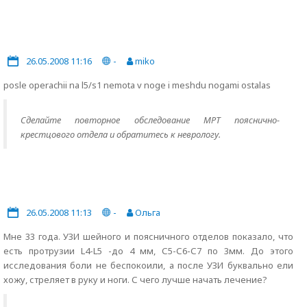
26.05.2008 11:16
-
miko
posle operachii na l5/s1 nemota v noge i meshdu nogami ostalas
Сделайте повторное обследование МРТ пояснично-
крестцового отдела и обратитесь к неврологу.
26.05.2008 11:13
-
Ольга
Мне 33 года. УЗИ шейного и поясничного отделов показало, что
есть протрузии L4-L5 -до 4 мм, С5-С6-С7 по 3мм. До этого
исследования боли не беспокоили, а после УЗИ буквально ели
хожу, стреляет в руку и ноги. С чего лучше начать лечение?