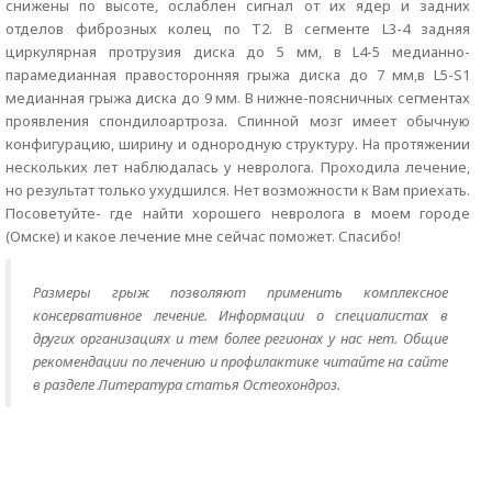
снижены по высоте, ослаблен сигнал от их ядер и задних
отделов фиброзных колец по Т2. В сегменте L3-4 задняя
циркулярная протрузия диска до 5 мм, в L4-5 медианно-
парамедианная правосторонняя грыжа диска до 7 мм,в L5-S1
медианная грыжа диска до 9 мм. В нижне-поясничных сегментах
проявления спондилоартроза. Спинной мозг имеет обычную
конфигурацию, ширину и однородную структуру. На протяжении
нескольких лет наблюдалась у невролога. Проходила лечение,
но результат только ухудшился. Нет возможности к Вам приехать.
Посоветуйте- где найти хорошего невролога в моем городе
(Омске) и какое лечение мне сейчас поможет. Спасибо!
Размеры грыж позволяют применить комплексное
консервативное лечение. Информации о специалистах в
других организациях и тем более регионах у нас нет. Общие
рекомендации по лечению и профилактике читайте на сайте
в разделе Литература статья Остеохондроз.