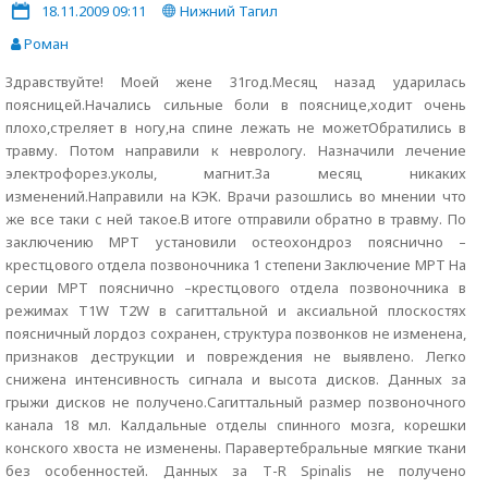
18.11.2009 09:11
Нижний Тагил
Роман
Здравствуйте! Моей жене 31год.Месяц назад ударилась
поясницей.Начались сильные боли в пояснице,ходит очень
плохо,стреляет в ногу,на спине лежать не можетОбратились в
травму. Потом направили к неврологу. Назначили лечение
электрофорез.уколы, магнит.За месяц никаких
изменений.Направили на КЭК. Врачи разошлись во мнении что
же все таки с ней такое.В итоге отправили обратно в травму. По
заключению МРТ установили остеохондроз пояснично –
крестцового отдела позвоночника 1 степени Заключение МРТ На
серии МРТ пояснично –крестцового отдела позвоночника в
режимах Т1W T2W в сагиттальной и аксиальной плоскостях
поясничный лордоз сохранен, структура позвонков не изменена,
признаков деструкции и повреждения не выявлено. Легко
снижена интенсивность сигнала и высота дисков. Данных за
грыжи дисков не получено.Сагиттальный размер позвоночного
канала 18 мл. Калдальные отделы спинного мозга, корешки
конского хвоста не изменены. Паравертебральные мягкие ткани
без особенностей. Данных за Т-R Spinalis не получено