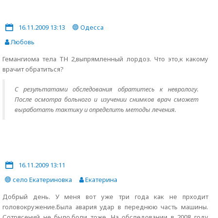
16.11.2009 13:13
Одесса
Любовь
Гемангиома тела ТН 2,выпрямленный лордоз. Что это,к какому
врачит обратиться?
С результатами обследования обратитесь к неврологу.
После осмотра больного и изучении снимков врач сможет
выработать тактику и определить методы лечения.
16.11.2009 13:11
село Екатериновка
Екатерина
Добрый день. У меня вот уже три года как не прходит
головокружение.Была авария удар в переднюю часть машины.
Сотрясений не было,боли тоже. На обследовании в 2008 году