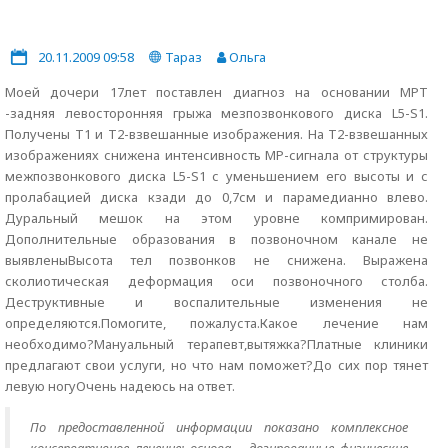
20.11.2009 09:58
Тараз
Ольга
Моей дочери 17лет поставлен диагноз на основании МРТ
-задняя левосторонняя грыжа мезпозвонкового диска L5-S1.
Получены Т1 и Т2-взвешанные изображения. На Т2-взвешанных
изображениях снижена интенсивность МР-сигнала от структуры
межпозвонкового диска L5-S1 с уменьшением его высоты и с
пролабацией диска кзади до 0,7см и парамедианно влево.
Дуральный мешок на этом уровне компримирован.
Дополнительные образования в позвоночном канале не
выявленыВысота тел позвонков не снижена. Выражена
сколиотическая деформация оси позвоночного столба.
Деструктивные и воспалительные изменения не
определяются.Помогите, пожалуста.Какое лечение нам
необходимо?Мануальный терапевт,вытяжка?Платные клиники
предлагают свои услуги, но что нам поможет?До сих пор тянет
левую ногуОчень надеюсь на ответ.
По предоставленной информации показано комплексное