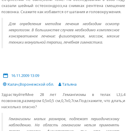
сказали шейный остеохондроз,на снимках рентгена смещение
позвонка. Скажите как избавится от шатания и головокружения.
Для определения методов лечения необходим осмотр
неврологом. В большинстве случаев необходимо комплексное
консервативное лечение: физиотерапия, массаж, мягкие
техники мануальной терапии, лечебная гимнастика.
16.11.2009 13:09
Калач,Воронежской обл.
Татьяна
Здраствуйте!Мне 28 лет .Гемангиомы в телах L3,L4
позвонков,размером 0,5х0,5 см,0,7х0,7см.Подскажите, что длать,и
насколько опасно?
Гемангиомы малых размеров, подлежат периодическому
наблюдению. На область гемангиом нельзя применять