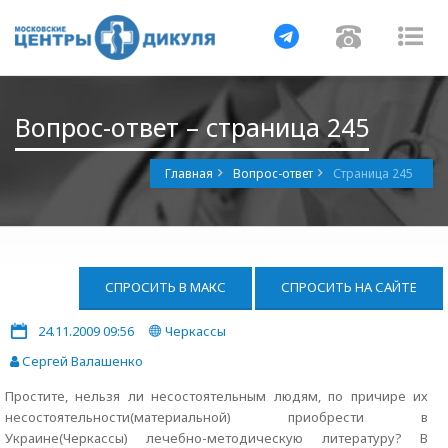
Навигация
Навигац
На
Вопрос-ответ – страница 245
Главная
Вопрос-ответ
Страница 245
СПРОСИТЬ В МАКС
СПРОСИТЬ НА САЙТЕ
24.11.2009 09:56
Черкассы
Сергей Валашенко
Простите, нельзя ли несостоятельным людям, по причире их
несостоятельности(материальной) приобрести в
Украине(Черкассы) лечебно-методическую литературу? В