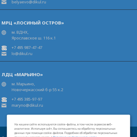
belyaevo@dikul.ru
МРЦ «ЛОСИНЫЙ ОСТРОВ»
м. ВДНХ,
Ярославское ш. 116 к.1
+7 495 987-47-47
lo@dikul.ru
ЛДЦ «МАРЬИНО»
м. Марьино,
Новочеркасский б-р 55 к.2
+7 495 385-97-97
maryno@dikul.ru
На нашем сайте используются cookie–файлы, в том числе сервисов веб–
аналитики. Используя сайт, Вы соглашаетесь на обработку персональных
данных при помощи cookie–файлов. Подробнее об обработке персональных