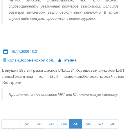
тепло, массаж, физиотерапию, т.к. это может
спровоцировать увеличение размеров гемангиом. Большие
размеры гемангиом увеличивают риск перелома. В этом
случае надо консультироваться с нейрохирургом.
16.11.2009 13:01
Колач,Воронежской обл.
Татьяна.
Девушка 28 лет.Грыжа дисков L4L5,L5S1.Корешовый синдром L5S1
слева.Гемангиом тел L3L4 позвонков.Остеохондроз.Частые
обострения.
Пришлите полное описание МРТ или КТ, клиническую картину.
…
←
241
242
243
244
245
246
247
248