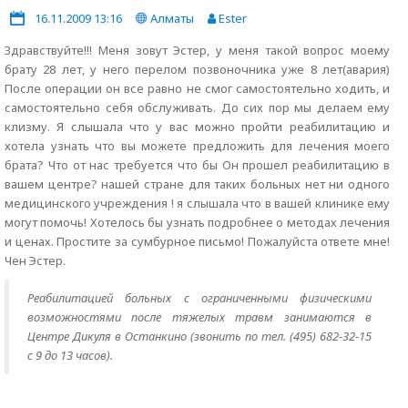
16.11.2009 13:16
Алматы
Ester
Здравствуйте!!! Меня зовут Эстер, у меня такой вопрос моему
брату 28 лет, у него перелом позвоночника уже 8 лет(авария)
После операции он все равно не смог самостоятельно ходить, и
самостоятельно себя обслуживать. До сих пор мы делаем ему
клизму. Я слышала что у вас можно пройти реабилитацию и
хотела узнать что вы можете предложить для лечения моего
брата? Что от нас требуется что бы Он прошел реабилитацию в
вашем центре? нашей стране для таких больных нет ни одного
медицинского учреждения ! я слышала что в вашей клинике ему
могут помочь! Хотелось бы узнать подробнее о методах лечения
и ценах. Простите за сумбурное письмо! Пожалуйста ответе мне!
Чен Эстер.
Реабилитацией больных с ограниченными физическими
возможностями после тяжелых травм занимаются в
Центре Дикуля в Останкино (звонить по тел. (495) 682-32-15
с 9 до 13 часов).