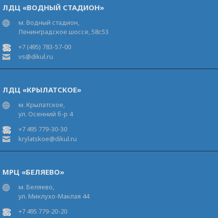
ЛДЦ «ВОДНЫЙ СТАДИОН»
м. Водный стадион,
Ленинградское шоссе, 58с53
+7 (495) 783-57-00
vs@dikul.ru
ЛДЦ «КРЫЛАТСКОЕ»
м. Крылатское,
ул. Осенний б-р 4
+7 495 779-30-30
krylatskoe@dikul.ru
МРЦ «БЕЛЯЕВО»
м. Беляево,
ул. Миклухо-Маклая 44
+7 495 779-20-20