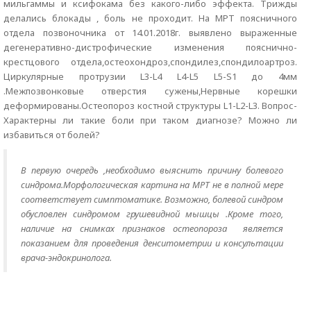
мильгаммы и ксифокама без какого-либо эффекта. Трижды
делались блокады , боль не проходит. На МРТ поясничного
отдела позвоночника от 14.01.2018г. выявлено выраженные
дегенеративно-дистрофические изменения пояснично-
крестцового отдела,остеохондроз,спондилез,спондилоартроз.
Циркулярные протрузии L3-L4 L4-L5 L5-S1 до 4мм
.Межпозвонковые отверстия сужены,Нервные корешки
деформированы.Остеопороз костной структуры L1-L2-L3. Вопрос-
Характерны ли такие боли при таком диагнозе? Можно ли
избавиться от болей?
В первую очередь ,необходимо выяснить причину болевого
синдрома.Морфологическая картина на МРТ не в полной мере
соответствует симптоматике. Возможно, болевой синдром
обусловлен синдромом грушевидной мышцы .Кроме того,
наличие на снимках признаков остеопороза является
показанием для проведения денситометрии и консультации
врача-эндокринолога.