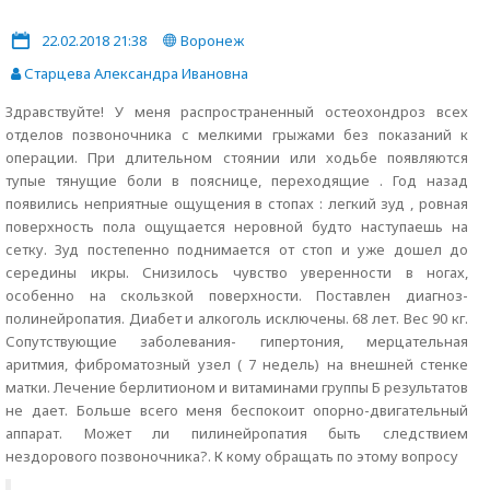
22.02.2018 21:38
Воронеж
Старцева Александра Ивановна
Здравствуйте! У меня распространенный остеохондроз всех
отделов позвоночника с мелкими грыжами без показаний к
операции. При длительном стоянии или ходьбе появляются
тупые тянущие боли в пояснице, переходящие . Год назад
появились неприятные ощущения в стопах : легкий зуд , ровная
поверхность пола ощущается неровной будто наступаешь на
сетку. Зуд постепенно поднимается от стоп и уже дошел до
середины икры. Снизилось чувство уверенности в ногах,
особенно на скользкой поверхности. Поставлен диагноз-
полинейропатия. Диабет и алкоголь исключены. 68 лет. Вес 90 кг.
Сопутствующие заболевания- гипертония, мерцательная
аритмия, фиброматозный узел ( 7 недель) на внешней стенке
матки. Лечение берлитионом и витаминами группы Б результатов
не дает. Больше всего меня беспокоит опорно-двигательный
аппарат. Может ли пилинейропатия быть следствием
нездорового позвоночника?. К кому обращать по этому вопросу