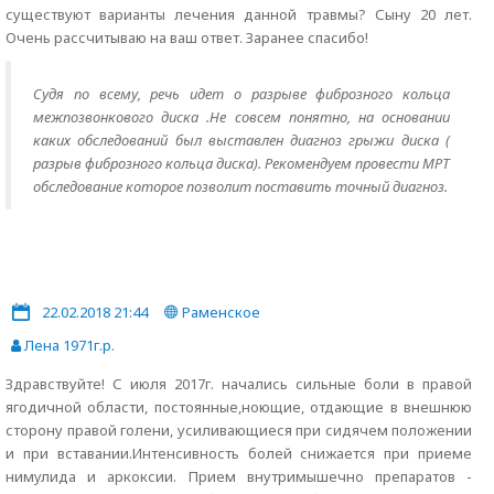
существуют варианты лечения данной травмы? Сыну 20 лет.
Очень рассчитываю на ваш ответ. Заранее спасибо!
Судя по всему, речь идет о разрыве фиброзного кольца
межпозвонкового диска .Не совсем понятно, на основании
каких обследований был выставлен диагноз грыжи диска (
разрыв фиброзного кольца диска). Рекомендуем провести МРТ
обследование которое позволит поставить точный диагноз.
22.02.2018 21:44
Раменское
Лена 1971г.р.
Здравствуйте! С июля 2017г. начались сильные боли в правой
ягодичной области, постоянные,ноющие, отдающие в внешнюю
сторону правой голени, усиливающиеся при сидячем положении
и при вставании.Интенсивность болей снижается при приеме
нимулида и аркоксии. Прием внутримышечно препаратов -