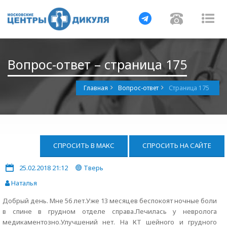
Навигация
Навигац
На
Вопрос-ответ – страница 175
Главная
Вопрос-ответ
Страница 175
СПРОСИТЬ В МАКС
СПРОСИТЬ НА САЙТЕ
25.02.2018 21:12
Тверь
Наталья
Добрый день. Мне 56 лет.Уже 13 месяцев беспокоят ночные боли
в спине в грудном отделе справа.Лечилась у невролога
медикаментозно.Улучшений нет. На КТ шейного и грудного