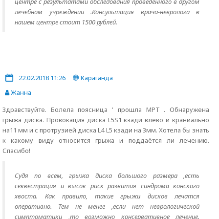
центре с результатами обследования проведенного в другом
лечебном учреждении .Консультация врача-невролога в
нашем центре стоит 1500 рублей.
22.02.2018 11:26
Караганда
Жанна
Здравствуйте. Болела поясница ' прошла МРТ . Обнаружена
грыжа диска. Провокация диска L5S1 кзади влево и краниально
на11 мм и с протрузией диска L4 L5 кзади на 3мм. Хотела бы знать
к какому виду относится грыжа и поддаётся ли лечению.
Спасибо!
Судя по всем, грыжа диска большого размера ,есть
секвестрация и высок риск развития синдрома конского
хвоста. Как правило, такие грыжи дисков лечатся
оперативно. Тем не менее ,если нет неврологической
симптоматики ,то возможно консервативное лечение.