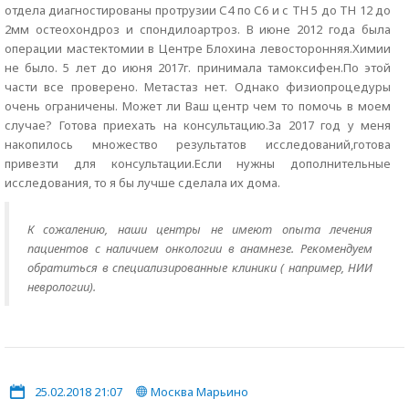
отдела диагностированы протрузии С4 по С6 и с ТН 5 до ТН 12 до
2мм остеохондроз и спондилоартроз. В июне 2012 года была
операции мастектомии в Центре Блохина левосторонняя.Химии
не было. 5 лет до июня 2017г. принимала тамоксифен.По этой
части все проверено. Метастаз нет. Однако физиопроцедуры
очень ограничены. Может ли Ваш центр чем то помочь в моем
случае? Готова приехать на консультацию.За 2017 год у меня
накопилось множество результатов исследований,готова
привезти для консультации.Если нужны дополнительные
исследования, то я бы лучше сделала их дома.
К сожалению, наши центры не имеют опыта лечения
пациентов с наличием онкологии в анамнезе. Рекомендуем
обратиться в специализированные клиники ( например, НИИ
неврологии).
25.02.2018 21:07
Москва Марьино