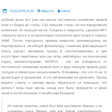
13.02.2018 22:20
Иркутск
Ольга
добрый день! вот уже как месяц постоянное онемение правой
ноги от бедра до стопы, 3,4,5 пальцев стопы, частое ежедневное
онемение 4,5 пальцев кисти. Сходила к неврологу, сделала МРТ
спинного мозга и позвоночника пояснично-крестцового отдела,
ЭНМГ. После повторного приёма невролог рекомендовал не
перегружаться, лечебную физкультуру, ношение фиксирующего
пояса, курорт, витамины группы В, пннтоксифиллин, и при
отсутствии симптомов: массаж, иглы, амплипульс на поясничный
отдел, магнитотерапию. ВОПРОС : как же избавиться от
постоянного онемения правой ноги и двух пальцев правой руки,
сегодня и левая рука начала неметь. Я понимаю, что что-то не то
происходит в организме. И это витаминами не вылечить. Прошу
вашего совета, к какому врачу обратиться за помощью, что
делать? ведь ещё месяц назад все было прекрасно и меня
ничего не беспокоило. Спасибо вам большое.
Не совсем понятно, какой был Вам выставлен диагноз и на
основании каких данных, так как такая симптоматика