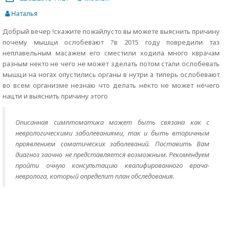
Наталья
Добрый вечер !скажите пожайлусто вы можете выяснить причину
почему мышци ослобевают ?в 2015 году повредили таз
неплавельным масажем его сместили ходила много кврачам
разным некто не чего не может зделать потом стали ослобевать
мышци на ногах опустились органы в нутри а типерь ослобевают
во всем организме незнаю что делать некто не может нечего
нацти и выяснить причину этого
Описанная симптоматика может быть связана как с
неврологическими заболеваниями, так и быть вторичным
проявлением соматических заболеваний. Поставить Вам
диагноз заочно не представляется возможным. Рекомендуем
пройти очную консультацию квалифированного врача-
невролога, который определит план обследования.