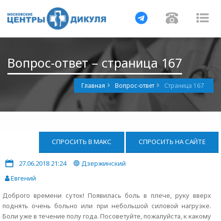
Навигация
Навигац
На
Вопрос-ответ – страница 167
Главная
Вопрос-ответ
Страница 167
СПРОСИТЬ В МАКС
СПРОСИТЬ НА САЙТЕ
27.06.2018 21:24
Дзержинский
Евгений
Доброго времени суток! Появилась боль в плече, руку вверх
поднять очень больно или при небольшой силовой нагрузке.
Боли уже в течение полу года. Посоветуйте, пожалуйста, к какому