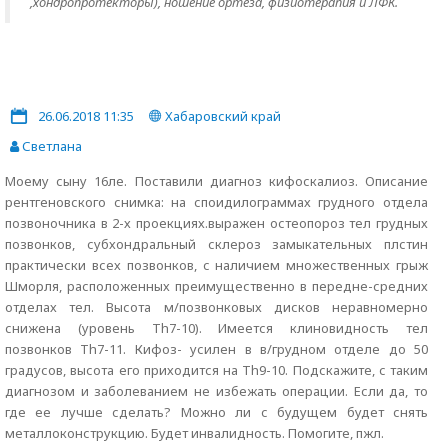
,хондропротекторы), ношение ортеза, физиотерапия и ЛФК.
26.06.2018 11:35
Хабаровский край
Светлана
Моему сыну 16ле. Поставили диагноз кифоскалиоз. Описание
рентгеновского снимка: на споидилограммах грудного отдела
позвоночника в 2-х проекциях.выражен остеопороз тел грудных
позвонков, субхондральный склероз замыкательных плстин
практически всех позвонков, с наличием множественных грыж
Шморля, расположенных преимущественно в передне-средних
отделах тел. Высота м/позвонковых дисков неравномерно
снижена (уровень Th7-10). Имеется клиновидность тел
позвонков Th7-11. Кифоз- усилен в в/грудном отделе до 50
градусов, высота его приходится на Th9-10. Подскажите, с таким
диагнозом и заболеванием не избежать операции. Если да, то
где ее лучше сделать? Можно ли с будущем будет снять
металлоконструкцию. Будет инвалидность. Помогите, пжл.