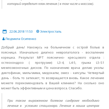
который определит план лечения ( в том числе и массаж).
22.06.2018 11:53
Электросталь
Людмила Осипенко
Добрый день! Нахожусь на больничном с острой болью в
пояснице. Изначально диагноз невропатолога - воспаление
корешка. Результат МРТ пояснично- кресцового отдела :
остеохондроз ( протрузии) L3-4, L4-5, грыжа L5-S1
межпозвоночных дисков. По назначению врача делаю уколы:
диктофинак, мильгамма, мидокалм, омез - капсулы. Четвертый
день - боль то затихает, то возвращается вновь. Какое лечение
можете порекомендовать в Вашей клинике? На сколько оно
может быть эффективным и цена вопроса. Спасибо.
При таком выраженном болевом синдроме необходимо
лечение в условиях стационара. Лечение в наших центрах