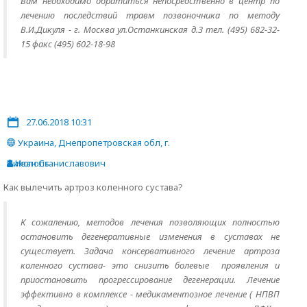
Вам необходимо обратиться непосредственно в центр по
лечению последствий травм позвоночника по методу
В.И.Дикуля - г. Москва ул.Останкинская д.3 тел. (495) 682-32-
15 факс (495) 602-18-98
27.06.2018 10:31
Украина, Днепропетровская обл, г.
Никополь
Иван Станиславович
Как вылечить артроз коленного сустава?
К сожалению, методов лечения позволяющих полностью
остановить дегенеративные изменения в суставах не
существует. Задача консервативного лечение артроза
коленного сустава- это снизить болевые проявления и
приостановить прогрессирование дегенерации. Лечение
эффективно в комплексе - медикаментозное лечение ( НПВП