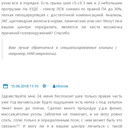
ухом все в порядке. Есть грыжа шеи с5-с6 3 мм и 2 небольшие
протрузии. На УЗДГ - спектр ЛСК снижен по правой ПА до 30%,
легкая гипоциркуляция с достаточной компенсацией. Анализы,
ЭКГ, щитовидная железа в норме, панических атак нет. Могут ли в
вашем центре определить, является ли киста мозжечка
причиной головокружений? Спасибо.
Вам лучше обратиться в специализированные клиники (
например, НИИ неврологии).
15.06.2018 11:10
-
Илхом
Здравствуйте мне 24, меня беспокоит шея только правая часть
уже год мучаюсь,как будто ощущение есть нитка с под затылок
тянет вниз до плечи, Сделал много процедур у.д.в физио,
массаж,иголки уколы ,таблетки не помогает, и не могу ровно
спать, сплю только в определённым позе, с чем может быть это
связано?? И могу ли я в вашем центре лечиться с такой