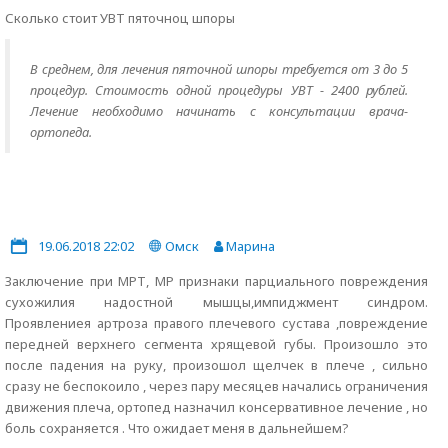
Сколько стоит УВТ пяточноц шпоры
В среднем, для лечения пяточной шпоры требуется от 3 до 5
процедур. Стоимость одной процедуры УВТ - 2400 рублей.
Лечение необходимо начинать с консультации врача-
ортопеда.
19.06.2018 22:02
Омск
Марина
Заключение при МРТ, МР признаки парциального повреждения
сухожилия надостной мышцы,импиджмент синдром.
Проявлениея артроза правого плечевого сустава ,повреждение
передней верхнего сегмента хрящевой губы. Произошло это
после падения на руку, произошол щелчек в плече , сильно
сразу не беспокоило , через пару месяцев начались ограничения
движения плеча, ортопед назначил консервативное лечение , но
боль сохраняется . Что ожидает меня в дальнейшем?