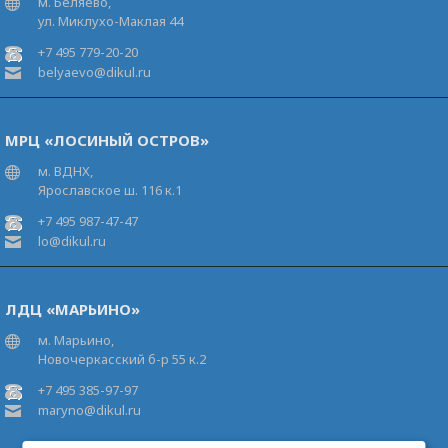
м. Беляево,
ул. Миклухо-Маклая 44
+7 495 779-20-20
belyaevo@dikul.ru
МРЦ «ЛОСИНЫЙ ОСТРОВ»
м. ВДНХ,
Ярославское ш. 116 к.1
+7 495 987-47-47
lo@dikul.ru
ЛДЦ «МАРЬИНО»
м. Марьино,
Новочеркасский б-р 55 к.2
+7 495 385-97-97
maryno@dikul.ru