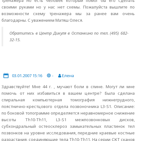
тренажера но есть человек который помог бы его сделать
своими руками но у нас нет схемы. Пожалуйста вышлите по
возможности схему тренажера мы за ранее вам очень
благодарны. С уважением Матяш Олеся.
Обратитесь в Центр Дикуля в Останкино по тел. (495) 682-
32-15.
03.01.2007 15:16
-
Елена
Здравствуйте! Мне 44 г. , мучают боли в спине. Могут ли мне
помочь от них избавиться в вашем центре? Была сделана
спиральная компьютерная томография нижнегрудного,
поястнично-крестцового отдела позвоночника L3-S1. Описание:
по боковой топограмме определяется неравномерное снижение
высоты Th10-Th11, L3-S1 межпозвонковых дисков,
субхондральный остеосклероз замыкательных пластинок тел
позвонков на уровне исследования, передние краевые костные
разрастания, соединяющие тела Th10-Th11. На серии СКТ сканов