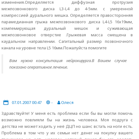
изменения.Определяется диффузная протрузия
межпозвонкового диска L3-L4 до 4-5мм. с умеренной
компрессией дурального мешка. Определяется правосторонняя
парамедианная грыжа межпозвонкового диска L4-L5 16х19мм,
компемирующая дуральный мешок и суживающая
межпозвонковое отверстие .Грыжевая масса смещена в
каудальном направлении. Сагитальный размер позвоночного
канала на уровне тела L5 16мм.Пожалуйста помогите
Вам нужна консультация нейрохирурга.В Вашем случае
показано оперативное лечение.
07.01.2007 00:47
-
Олеся
Здравствуйте! У меня есть проблема если бы вы могли помочь
возможно повлияли бы на жизнь человека. Моя подруга с
детства не может ходить у неё ДЦП но шанс встать на ноги есть.
Проблема в том что у их семьи нет денег на покупку вашего