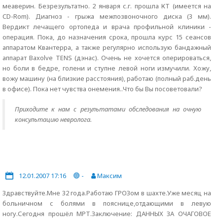
меаверин. Безрезультатно. 2 января с.г. прошла КТ (имеется на
CD-Rom). Диагноз - грыжа межпозвоночного диска (3 мм).
Вердикт лечащего ортопеда и врача профильной клиники -
операция. Пока, до назначения срока, прошла курс 15 сеансов
аппаратом Квантерра, а также регулярно использую бандажный
аппарат Baxolve TENS (дэнас). Очень не хочется оперироваться,
но боли в бедре, голени и ступне левой ноги измучили. Хожу,
вожу машину (на близкие расстояния), работаю (полный раб.день
в офисе). Пока нет чувства онемения..Что бы Вы посоветовали?
Приходите к нам с результатами обследования на очную
консультацию невролога.
12.01.2007 17:16
-
Максим
Здравствуйте.Мне 32 года.Работаю ГРОЗом в шахте.Уже месяц на
больничном с болями в пояснице,отдающими в левую
ногу.Сегодня прошёл МРТ.Заключение: ДАHHЫХ ЗА ОЧАГОВОЕ