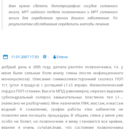
Вам нужно сделать допплерографию сосудов головного
мозга, МРТ шейного отдела позвоночника и МРТ головного
мозга для определения причин Вашего заболевания. По
результатам обследования определить методы лечения.
11.01.2007 17:30
-
Елена
добрый день в 2005 году делала рентген позвоночника, т.к. у
меня были сильные боли внизу спины (после инфекционного
мононуклеоза). Описание снимка:левосторонний сколеоз ПОП
1ст. (угол 4 градуса) с ротацией L1-L5 вправо. Физиологический
лордоз ПОП сглажен. Высота МПД равномерна, нерезко выражен
субкондральный склероз замыкательных пластинок тел L1-...
(написано не разборчиво). Мне назначили ЛФК, массаж, и массаж
водный. К сожалению, график работы этих кабинетов не
позволял мне посешать процедуры. В общем, спина у меня уже
особо не болит, но позвоночник я вижу становится все кривее,
вернее я очень сутулая.Знаю, что состояние позвоночника