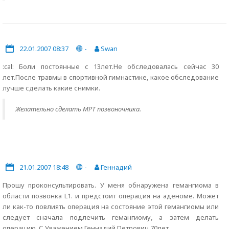
22.01.2007 08:37
-
Swan
:cal: Боли постоянные с 13лет.Не обследовалась сейчас 30
лет.После травмы в спортивной гимнастике, какое обследование
лучше сделать какие снимки.
Желательно сделать МРТ позвоночника.
21.01.2007 18:48
-
Геннадий
Прошу проконсультировать. У меня обнаружена гемангиома в
области позвонка L1. и предстоит операция на аденоме. Может
ли как-то повлиять операция на состояние этой гемангиомы или
следует сначала подлечить гемангиому, а затем делать
операцию. С Уважением Геннадий Петрович 70лет