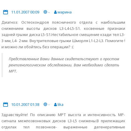
11.01.2007 00:09
-
марина
Диагноз: Остеохондроя поясничного отдела с наибольшим
снижением высоты дисков L3-L4-L5-S1. косвенные признаки
задней грыжи диска L5-S1.Нестабильное смещение кзади тел L3-
3 мм, L4- 2 мм. Внутрителовые грыжи Шморля L1-L2-L3. Помогите !
и можно ли обойтись без операции? :(
Представленные Вами данные свидетельствуют о простом
рентгенологическом обследовании. Вам необходимо сделать
МРТ.
10.01.2007 01:38
-
lika
Здравствуйте! По описанию МРТ высота и интенсивность МР-
сигнала межпозвонковых дисков L3-L5 снижены.В прилежащих
отделах тел позвонков- выраженные дегенеративные