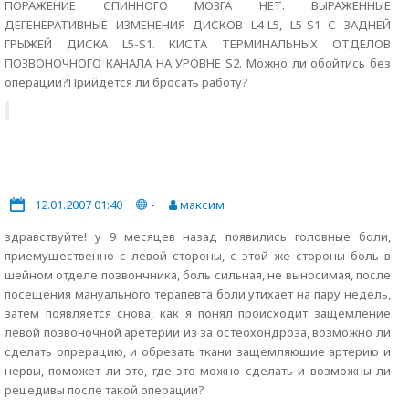
ПОРАЖЕHИЕ СПИHHОГО МОЗГА HЕТ. ВЫРАЖЕННЫЕ
ДЕГЕHЕРАТИВHЫЕ ИЗМЕHЕHИЯ ДИСКОВ L4-L5, L5-S1 С ЗАДНЕЙ
ГРЫЖЕЙ ДИСКА L5-S1. КИСТА ТЕРМИНАЛЬНЫХ ОТДЕЛОВ
ПОЗВОНОЧНОГО КАНАЛА НА УРОВНЕ S2. Можно ли обойтись без
операции?Прийдется ли бросать работу?
12.01.2007 01:40
-
максим
здравствуйте! у 9 месяцев назад появились головные боли,
приемущественно с левой стороны, с этой же стороны боль в
шейном отделе позвончника, боль сильная, не выносимая, после
посещения мануального терапевта боли утихает на пару недель,
затем появляется снова, как я понял происходит защемление
левой позвоночной аретерии из за остеохондроза, возможно ли
сделать опрерацию, и обрезать ткани защемляющие артерию и
нервы, поможет ли это, где это можно сделать и возможны ли
рецедивы после такой операции?