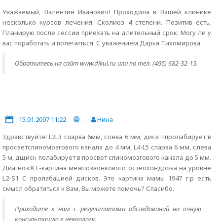
Уважаемый, Валентин Иванович! Проходила в Вашей клинике
несколько курсов лечения. Сколиоз 4 степени. Позитив есть.
Планирую после сессии приехать на длительный срок. Могу ли у
вас поработать и полечиться. С уважением Дарья Тихомирова
Обратитесь на сайт www.dikul.ru или по тел. (495) 682-32-15.
15.01.2007 11:22
-
Нина
Здравствуйте! L2L3 спарва 6мм, слева 6 мм, диск ппролабирует в
просветспиномозгового канала до 4 мм, L4-L5 спарва 6 мм, слева
5 м, дщиск полабирует в просвет спиномозгового канала до 5 мм.
Диагноз:КТ-картина межпозвонкового остеохондроза на уровне
L2-S1 C пролабацией дисков. Это картина мамы 1947 г.р есть
смысл обратиться к Вам, Вы можете помочь? Спасибо.
Приходите к нам с результатами обследований на очную
консультацию к неврологу.