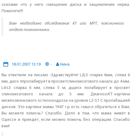
сказами что у него смещение диска и защемление нерва.
Помогите!!!
Вам необходимо обследование КТ или МРТ, поясничного
отдела позвоночника.
18.01.2007 13:19
-
Нина
Вы ответили на письмо :Здравствуйте! L2L3 спарва 6мм, слева 6
мм, диск ппролабирует в просветспиномозгового канала до 4 мм,
L4-L5 спарва 6 мм, слева 5 м, дщиск полабирует в просвет
спиномозгового канала до 5 мм. Диагноз:КТ-картина
межпозвонкового остеохондроза на уровне L2-S1 C пролабацией
дисков. Это картина мамы 1947 г.р есть смысл обратиться к Вам,
Вы можете помочь? Спасибо. Дело в том, что мама живёт в
Одессе и приедет, если можно помочь без операции. Спасибо
вам!