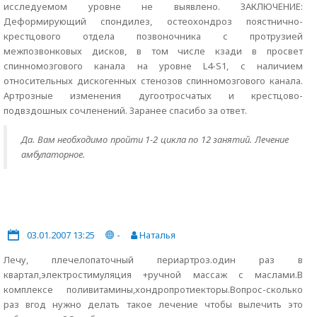
исследуемом уровне не выявлено. ЗАКЛЮЧЕНИЕ:
Деформирующий спондилез, остеохондроз поястнично-
крестцового отдела позвоночника с протрузией
межпозвонковых дисков, в том числе кзади в просвет
спинномозгового канала на уровне L4-S1, с наличием
относительных дискогенных стенозов спинномозгового канала.
Артрозные изменения дугоотросчатых и крестцово-
подвздошных сочленений. Заранее спасибо за ответ.
Да. Вам необходимо пройти 1-2 цикла по 12 занятий. Лечение
амбулаторное.
03.01.2007 13:25
-
Наталья
Лечу, плечелопаточный периартроз.один раз в
квартал,электростимуляция +ручной массаж с маслами.В
комплексе поливитамины,хондропротиекторы.Вопрос-сколько
раз вгод нужно делать такое лечение чтобы вылечить это