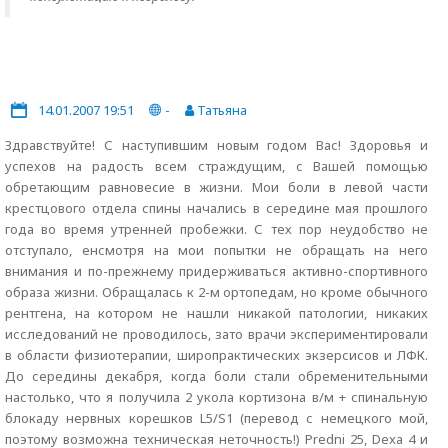
14.01.2007 19:51
-
Татьяна
Здравствуйте! С наступившим новым годом Вас! Здоровья и
успехов на радость всем страждущим, с Вашей помощью
обретающим равновесие в жизни. Мои боли в левой части
крестцового отдела спины начались в середине мая прошлого
года во время утренней пробежки. С тех пор неудобство не
отступало, енсмотря на мои попытки не обращать на него
внимания и по-прежнему придерживаться активно-спортивного
образа жизни. Обращалась к 2-м ортопедам, но кроме обычного
рентгена, на котором не нашли никакой патологии, никаких
исследований не проводилось, зато врачи экспериментировали
в области физиотерапии, широпрактических экзерсисов и ЛФК.
До середины декабря, когда боли стали обременительными
настолько, что я получила 2 укола кортизона в/м + спинальную
блокаду нервных корешков L5/S1 (перевод с немецкого мой,
поэтому возможна техническая неточность!) Predni 25, Dexa 4 и