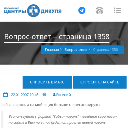
Навигация
Навигац
На
Вопрос-ответ – страница 1358
Главная
Вопрос-ответ
Страница 1358
СПРОСИТЬ В МАКС
СПРОСИТЬ НА САЙТЕ
22.01.2007 10:46
-
Евгений
забыл пароль а на мой ящик больше не регистрируют
Всопользуйтесь формой "Забыл пароль" - введите свой логин
на сайте и Вам на e-mail будет отправлен новый пароль.