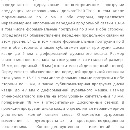
определяются циркулярные концентрические протрузии
следующих межпозвонковых дисков:Th10-Th11 в том числе
фораминальные по 2 мм в обе стороны, определяется
неравномерное уплотнение передней продольной связки. L3-L4
в том числе фораминальные протрузии по 3 мм в обе стороны.
Определяется обызвествление передней продольной связки на
этом уровне. L4-L5 в том числе фораминальные протрузии по 3
мм в обе стороны, а также сублигаментарная протрузия диска
кзади до 5 мм с деформацией дурального мешка. Размер
спинно-мозгового канала на этом уровне- сагиттальный размер-
15 мм, поперечный- 18 мм ( относительный дискогенный стеноз).
Определяется обызвествление передней продольной связки на
этом уровне. L5-S1 в том числе фораминальные протрузии в обе
стороны по 3 мм, а также сублигаментарная протрузия диска
кзади до 4.7 мм с деформацией дурального мешка. Размер
спинно-мозгового канала на этом уровне- сагиттальный 13 мм,
поперечный 18 мм ( относительный дискогенный стеноз). В
проекции протрузии диска кзади определяется неравномерное
уплотнение желтой связки слева. Отмечаются артрозные
изменения в дугоотросчатых и крестцово-подвздошных
сочленениях. Костно-деструктивных изменений на