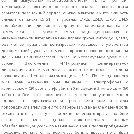
tra Тип импульсной последовательности: Tl, T2. При МР-
томографии пояснично-крестцового отдела позвоночника
спрмялен поясничный лордоз, снижена высота и интенсивность
сигнала от диска L5-S1. На уровнях L1-L2, L2-L3, L3-L4, L4-L5
пролабирования дисков в сторону позвоночного канала не
отмечается. На уровне L5-S1 задне-центральная с
незначительной латерализацией вправо грыжа диска до 3,7 мм,
без четких признаков конмпрессии корешков, с умеренной
деформацией дурального мешка, просвет позвоночного канала
до 15 мм. Спинномозговой канал на исследуемом уровне не
сужен.. Заключение: МРТ-признаки дегенеративно-
дистрофических изменений пояснично-крестцового отдела
позвоночника. Небольшая грыжа диска L5-S1. После сделанного
МРТ врач назначила мне лечение 1. электрофорез с
карипазимом (20 раз) 2. алфлубин (30 иньекций) 3. мидокалм (60
таблеток) Все это в комплексе но у меня получилось что я
сделала 10 карипазимов и грызла мидокалм а потом
присоединила алфлубин и то с перерывами! Вначале у меня боль
отдавала в левую ногу в середине лечения в правую вообще
встать не могла делала дополнительно сильные
обезбаливающие уколы по назначению врача после пройденных
процедур ко мне опять вернулась боль в правую ногу. Врач