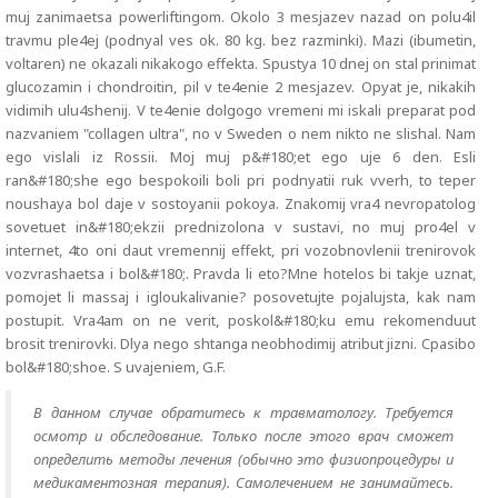
muj zanimaetsa powerliftingom. Okolo 3 mesjazev nazad on polu4il
travmu ple4ej (podnyal ves ok. 80 kg. bez razminki). Mazi (ibumetin,
voltaren) ne okazali nikakogo effekta. Spustya 10 dnej on stal prinimat
glucozamin i chondroitin, pil v te4enie 2 mesjazev. Opyat je, nikakih
vidimih ulu4shenij. V te4enie dolgogo vremeni mi iskali preparat pod
nazvaniem "collagen ultra", no v Sweden o nem nikto ne slishal. Nam
ego vislali iz Rossii. Moj muj p&#180;et ego uje 6 den. Esli
ran&#180;she ego bespokoili boli pri podnyatii ruk vverh, to teper
noushaya bol daje v sostoyanii pokoya. Znakomij vra4 nevropatolog
sovetuet in&#180;ekzii prednizolona v sustavi, no muj pro4el v
internet, 4to oni daut vremennij effekt, pri vozobnovlenii trenirovok
vozvrashaetsa i bol&#180;. Pravda li eto?Mne hotelos bi takje uznat,
pomojet li massaj i igloukalivanie? posovetujte pojalujsta, kak nam
postupit. Vra4am on ne verit, poskol&#180;ku emu rekomenduut
brosit trenirovki. Dlya nego shtanga neobhodimij atribut jizni. Cpasibo
bol&#180;shoe. S uvajeniem, G.F.
В данном случае обратитесь к травматологу. Требуется
осмотр и обследование. Только после этого врач сможет
определить методы лечения (обычно это физиопроцедуры и
медикаментозная терапия). Самолечением не занимайтесь.