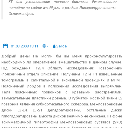
КТ для установления точного диагноза. Рекомендации
читайте на сайте ww.dikyl.ru в разделе Литература статья
Остеохондроз.
01.03.2008 18:11
-
Serge
Добрый день! Не могли бы вы меня проконсультировать
необходимо ли оперативное вмешательство в данном случае.
Год рождения: 1954 Область исследования: Позвоночник
(поясничный отдел) Описание: Получены Т2 и Т1 взвешенные
томограммы в сагиттальной и аксиальной проекциях и МРМГ.
Поясничный лордоз в положении исследования выпрямлен.
Тела поясничных позвонков с краевыми заострениями,
замыкательные пластинки ровные. В губчатой костной ткани L5
позвонка явления субкортикального склероза. Межпозвонковые
диски L3-L4, L5-S1 дегидратированы, остальные диски
гипогидратированы. Высота дисков значимо не снижена. На фоне
асимметричной гипертрофии межпозвонковых суставов (S>D)