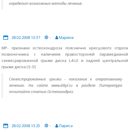
определит возможные методы лечения.
28.02.2008 13:37
-
Марина
МР- признаки остеохондроза пояснично кресцового отдела
позвоночника с наличием правостороней парамедианой
секвесрированной грыжи диска L4-L5 и задней центральной
грыжи диска L5-SI
Секвестрированные грыжи - показание к оперативному
лечению. На сайте www.dikyl.ru в разделе Литература
почитайте статью Остеохондроз.
28.02.2008 13:25
-
Лариса