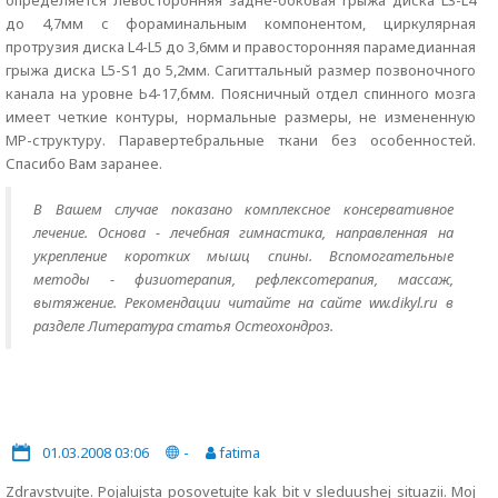
определяется левосторонняя задне-боковая грыжа диска L3-L4
до 4,7мм с фораминальным компонентом, циркулярная
протрузия диска L4-L5 до 3,6мм и правосторонняя парамедианная
грыжа диска L5-S1 до 5,2мм. Сагиттальный размер позвоночного
канала на уровне Ь4-17,бмм. Поясничный отдел спинного мозга
имеет четкие контуры, нормальные размеры, не измененную
МР-структуру. Паравертебральные ткани без особенностей.
Спасибо Вам заранее.
В Вашем случае показано комплексное консервативное
лечение. Основа - лечебная гимнастика, направленная на
укрепление коротких мышц спины. Вспомогательные
методы - физиотерапия, рефлексотерапия, массаж,
вытяжение. Рекомендации читайте на сайте ww.dikyl.ru в
разделе Литература статья Остеохондроз.
01.03.2008 03:06
-
fatima
Zdravstvujte. Pojalujsta posovetujte kak bit v sleduushej situazii. Moj