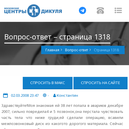
Навигация
Навигац
На
Вопрос-ответ – страница 1318
Главная
Вопрос-ответ
Страница 1318
СПРОСИТЬ В МАКС
СПРОСИТЬ НА САЙТЕ
02.03.2008 23:47
-
Константин
Здравствуйте!Моя знакомая ей 38 лет попала в авариюв декабре
2007, сильно повредила4 и 5 позвонок,она перстала чувствовать
часть тела что ниже груди,ей сделали операцию, всавили
межпозвонковый диск из какогото дорогого материала. Сейчас