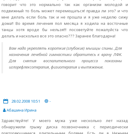
говорит что это нормально так как организм молодой и
подвижный то боль может перемещаться! правда ли это? и что
мне делать если боль так и не прошла и я уже неделю сижу
дома!! Во время лечения пол месяца я ходила на восточные
танцы хотя вроде бы нельзя!!! посоветуйте пожалуйста что
делать и насколько все это опасно??? Заранее благодарна!
Вам надо укреплять короткие (глубокие) мышцы спины. Для
назначения лечебной гимнастики обратитесь к врачу ЛФК.
Для снятия воспалительного процесса показаны
иглорефлексотерапия, физиотерапия и вытяжение.
28.02.2008 10:51
-
Абашина Ирина
Здравствуйте! У моего мужа уже несколько лет назад
обнаружили грыжу диска позвоночника с периодически
повторяющимися длительными болями. Есть ли в Нижнем