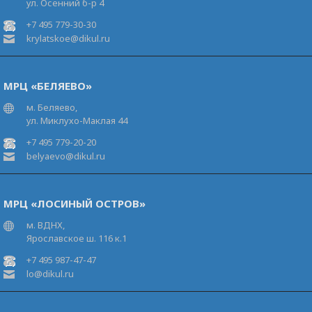
ул. Осенний б-р 4
+7 495 779-30-30
krylatskoe@dikul.ru
МРЦ «БЕЛЯЕВО»
м. Беляево,
ул. Миклухо-Маклая 44
+7 495 779-20-20
belyaevo@dikul.ru
МРЦ «ЛОСИНЫЙ ОСТРОВ»
м. ВДНХ,
Ярославское ш. 116 к.1
+7 495 987-47-47
lo@dikul.ru