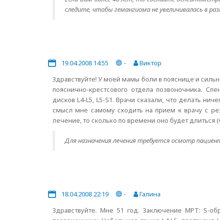
следите, чтобы гемангиома не увеличивалась в ра
19.04.2008 14:55
-
Виктор
Здравствуйте! У моей мамы боли в пояснице и силь
пояснично-крестсового отдела позвоночника. Спе
дисков L4-L5, L5-S1. Врачи сказали, что делать нич
смысл мне самому сходить на прием к врачу с ре
лечение, то сколько по времени оно будет длиться 
Для назначения лечения требуется осмотр пациен
18.04.2008 22:19
-
Галина
Здравствуйте. Мне 51 год. Заключение МРТ: S-об