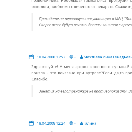
позвоночника; Небольшая грыжа L4-L5, протрузия 
онколога, проблемы с печенью от лекарств. Скажите
Приходите на первичную консультацию в МРЦ "Лос
Скорее всего будут рекомендованы занятия с врач
18.04.2008 12:52
-
Мехтиева Инна Генадьев
Здравствуйте! У меня артроз коленного сустава.Б
поняла - это показано при артрозе?Если да,то п
Спасибо.
Занятия на велотренажере не противопоказаны. Вы
18.04.2008 12:24
-
Галина