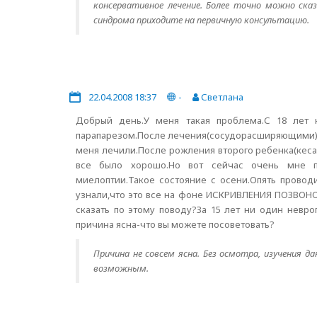
консервативное лечение. Более точно можно ска
синдрома приходите на первичную консультацию.
22.04.2008 18:37
-
Светлана
Добрый день.У меня такая проблема.С 18 лет 
парапарезом.После лечения(сосудорасширяющими) вс
меня лечили.После рожления второго ребенка(кеса
все было хорошо.Но вот сейчас очень мне пл
миелоптии.Такое состояние с осени.Опять прово
узнали,что это все на фоне ИСКРИВЛЕНИЯ ПОЗВОНОЧ
сказать по этому поводу?За 15 лет ни один невро
причина ясна-что вы можете посоветовать?
Причина не совсем ясна. Без осмотра, изучения 
возможным.