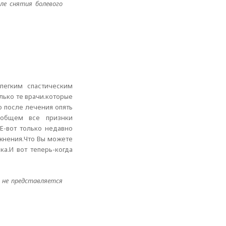
ле снятия болевого
легким спастическим
лько те врачи.которые
о после лечения опять
В общем все признки
Е-вот только недавно
ожнения.Что Вы можете
а.И вот теперь-когда
и не представляется