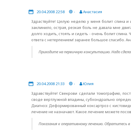
20.04.2008 22:58
-
Анастасия
Здраствуйте! Целую неделю у меня болит спина и
заклинило, острая, резкая боль не давала мне дви
долго ходить, стоять и сидеть - очень болит спина.
ответа с нетерпением! заранее большое спасибо. Ан
Приходите на первичную консультацию. Надо сдела
20.04.2008 21:33
-
Юлия
Здравствуйте! Свекрови сделали томографию, пост
своде вертлужной впадины, субхондрально определ
Диагноз: Деформированный коксартроз с кистовидно
лечение не назначают. Какое лечение можете посов
Показания к оперативному лечению. Обратитесь в