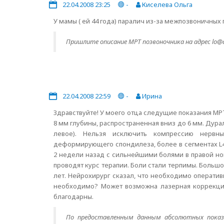
22.04.2008 23:25
-
Киселева Ольга
У мамы ( ей 44 года) паралич из-за межпозвоничных г
Пришлите описание МРТ позвоночника на адрес lo@di
22.04.2008 22:59
-
Ирина
Здравствуйте! У моего отца следущие показания МРТ
8 мм глубины, распространенная вниз до 6 мм. Ду
левое). Нельзя исключить компрессию нервны
деформирующего спондилеза, более в сегментах L4-
2 недели назад с сильнейшими болями в правой ног
проводят курс терапии. Боли стали терпимы. Большо
лет. Нейрохирург сказал, что необходимо операти
необходимо? Может возможна лазерная коррекция
благодарны.
По предоставленным данным абсолютных показ