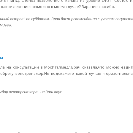
L5-S1 МПД; Стеноз позвоночного канала на уровне L4-S1. Состою н
, какое лечение возможно в моём случае? Заранее спасибо.
иный остров" по субботам. Врач даст рекомендации с учетом сопутст
ом ЛФК.
на
ыла на консультации в"МосИталмед".Врач сказала,что можно ездит
риобрету велотренажер.Не подскажете какой лучше -горизонтальн
бор велотренажера - на Ваш вкус.