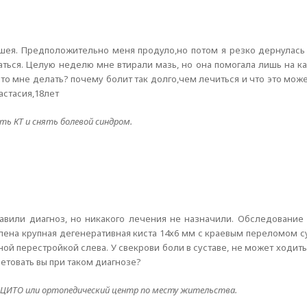
 шея. Предположительно меня продуло,но потом я резко дернулась
гаться. Целую неделю мне втирали мазь, но она помогала лишь на ка
 Что мне делать? почему болит так долго,чем лечиться и что это мо
астасия,18лет
ть КТ и снять болевой синдром.
авили диагноз, но никакого лечения не назначили. Обследование 
ена крупная дегенеративная киста 14х6 мм с краевым переломом с
й перестройкой слева. У свекрови боли в суставе, не может ходить
етовать вы при таком диагнозе?
 ЦИТО или ортопедический центр по месту жительства.