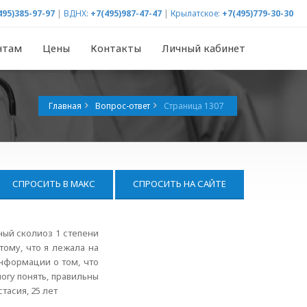
495)385-97-97
|
ВДНХ:
+7(495)987-47-47
|
Крылатское:
+7(495)779-30-30
нтам
Цены
Контакты
Личный кабинет
Главная
Вопрос-ответ
Страница 1307
СПРОСИТЬ В МАКС
СПРОСИТЬ НА САЙТЕ
зный сколиоз 1 степени
тому, что я лежала на
информации о том, что
могу понять, правильны
тасия, 25 лет