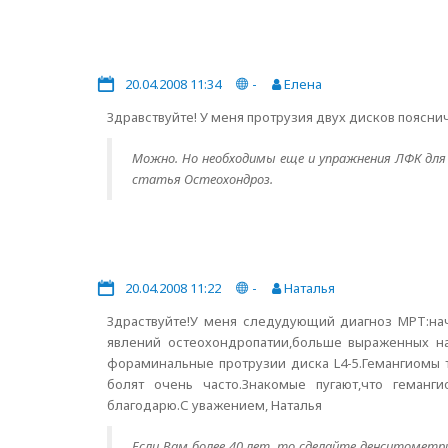
20.04.2008 11:34
-
Елена
Здравствуйте! У меня протрузия двух дисков поясни
Можно. Но необходимы еще и упражнения ЛФК для 
статья Остеохондроз.
20.04.2008 11:22
-
Наталья
Здраствуйте!У меня следудующий диагноз МРТ:на
явлений остеохондропатии,больше выраженных на
фораминальные протрузии диска L4-5.Гемангиомы т
болят очень часто.Знакомые пугают,что геманг
благодарю.С уважением, Наталья
Если Вам более 40 лет, то сделайте денситометр