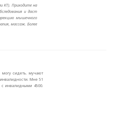
и КТ). Приходите на
бследования и даст
коррекцию мышечного
пия, массаж. Более
е могу сидеть. мучают
 инвалидности. Мне 51
е с инвалидными 4500.