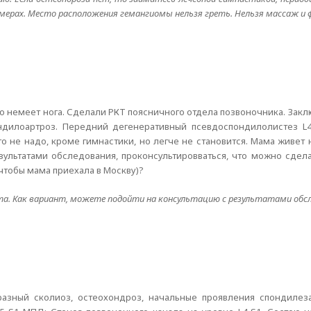
змерах. Место расположения гемангиомы нельзя греть. Нельзя массаж и
но немеет нога. Сделали РКТ поясничного отдела позвоночника. Зак
ндилоартроз. Передний дегенеративный псевдоспондилолистез L4
его не надо, кроме гимнастики, но легче не становится. Мама живет
зультатами обследования, проконсультировваться, что можно сдел
(чтобы мама приехала в Москву)?
та. Как вариант, можете подойти на консультацию с результатами обсл
разный сколиоз, остеохондроз, начальные проявления спондилез