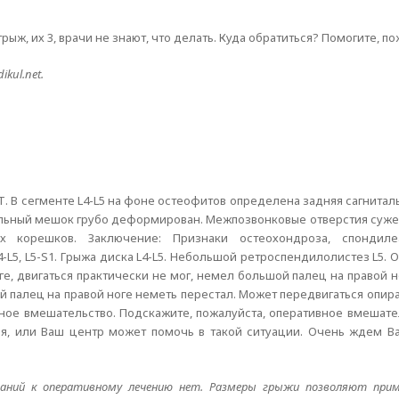
рыж, их 3, врачи не знают, что делать. Куда обратиться? Помогите, по
kul.net.
. В сегменте L4-L5 на фоне остеофитов определена задняя сагниталь
ральный мешок грубо деформирован. Межпозвонковые отверстия суж
х корешков. Заключение: Признаки остеохондроза, спондиле
L5, L5-S1. Грыжа диска L4-L5. Небольшой ретроспендилолистез L5. 
е, двигаться практически не мог, немел большой палец на правой н
й палец на правой ноге неметь перестал. Может передвигаться опирая
вное вмешательство. Подскажите, пожалуйста, оперативное вмешат
, или Ваш центр может помочь в такой ситуации. Очень ждем Ва
аний к оперативному лечению нет. Размеры грыжи позволяют прим