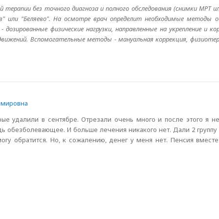
 терапии без точного диагноза и полного обследования (снимки МРТ ил
" или "Беляево". На осмотре врач определит необходимые методы о
 - дозированные физические нагрузки, направленные на укрепление и 
движений. Вспомогательные методы - мануальная коррекция, физиотера
имировна
рые удалили в сентябре. Отрезали очень много и после этого я н
дь обезболевающее. И больше лечения никакого нет. Дали 2 группу
могу обратится. Но, к сожалению, денег у меня нет. Пенсия вмест