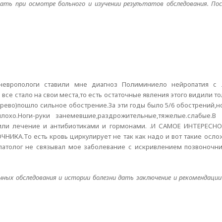
зать при осмотре больного и изучении результатов обследования. Пос
невропологи ставили мне диагноз Полиминиело нейропатия с 
е стало на свои места,то есть остаточные явления этого видили то
рево)пошло сильное обострение.За эти годы было 5/6 обострений,н
охо.Ноги-руки занемевшие,раздрожительные,тяжелые.слабые.
дили лечение и антибиотиками и гормонами. .И САМОЕ ИНТЕРЕСНО
НИКА.То есть кровь циркулирует не так как надо и вот такие осл
патолог не связывал мое заболевание с искривлением позвоночник
данных обследования и истории болезни дать заключение и рекомендаци