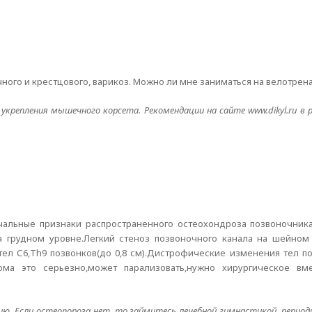
чного и крестцового, варикоз. Можно ли мне заниматься на велотрен
укрепления мышечного корсета. Рекомендации на сайте www.dikyl.ru в 
чальные признаки распространенного остеохондроза позвоночник
 грудном уровне.Легкий стеноз позвоночного канала на шейном
ел С6,Th9 позвонков(до 0,8 см).Дистрофические изменения тел по
иома это серьезно,может парализовать,нужно хирургическое вме
ию. Если остеопороза нет, то займитесь лечебной гимнастикой, период