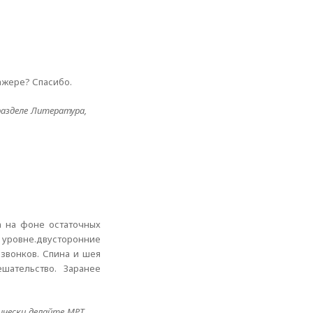
ажере? Спасибо.
разделе Литература,
а на фоне остаточных
 уровне.двусторонние
звонков. Спина и шея
шательство. Заранее
ически делайте МРТ,