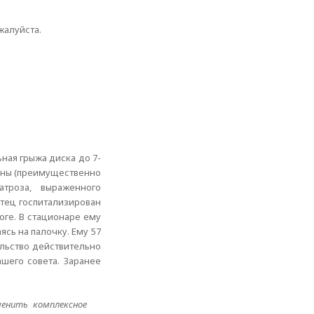
жалуйста.
ная грыжа диска до 7-
ены (преимущественно
атроза, выраженного
Отец госпитализирован
оге. В стационаре ему
сь на палочку. Ему 57
ельство действительно
шего совета. Заранее
енить комплексное