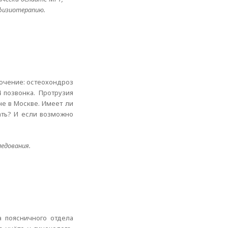
 физиотерапию.
лючение: остеохондроз
 позвонка. Протрузия
 не в Москве. Имеет ли
ать? И если возможно
едования.
а поясничного отдела