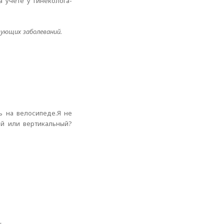
а учёте у гинеколога-
вующих заболеваний.
ь на велосипеде.Я не
ый или вертикальный?