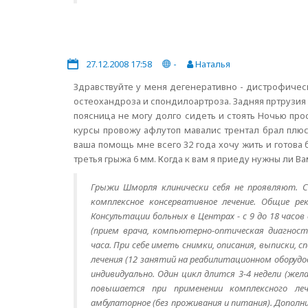
27.12.2008 17:58
-
Наталья
Здравствуйте у меня дегенеративно - дистрофиче
остеохандроза и спондилоартроза. Задняя пртрузия д
поясница не могу долго сидеть и стоять Ночью про
курсы провожу афлутоп мавалис трентал брал плюс
ваша помощь мне всего 32 года хочу жить и готова
третья грыжа 6 мм. Когда к вам я приеду нужны ли В
Грыжи Шморля клинически себя не проявляют. Ск
комплексное консервативное лечение. Общие ре
Консультации больных в Центрах - с 9 до 18 часов
(прием врача, компьютерно-оптическая диагност
часа. При себе иметь снимки, описания, выписки, 
лечения (12 занятий на реабилитационном оборудова
индивидуально. Один цикл длится 3-4 недели (жел
повышается при применении комплексного леч
амбулаторное (без проживания и питания). Дополн