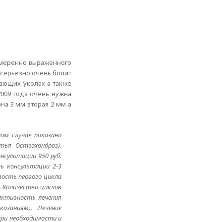
умеренно выраженного
о серьезно очень болит
вающих уколах а также
2009 года очень нужна
на 3 мм вторая 2 мм а
ом случае показано
тья Остеохондроз).
нсультации 950 руб.
ь консультации 2-3
мость первого цикла
б. Количество циклов
фективность лечения
азаниям). Лечение
при необходимости и