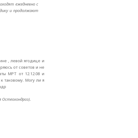
роходят ежедневно с
тодику и продолжают
ине , левой ягодице и
ряюсь от советов и не
ты МРТ от 12.12.08 и
к таковому. Могу ли я
ндр
я Остеохондроз).