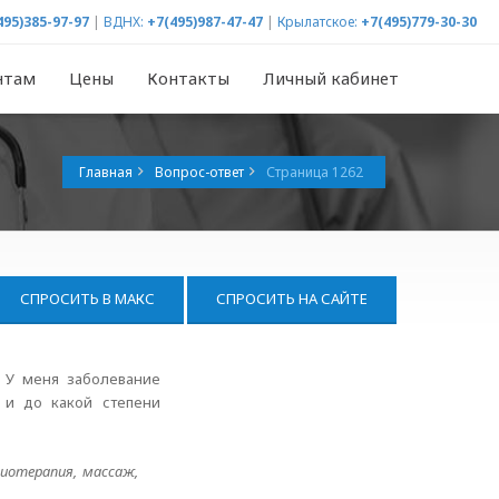
495)385-97-97
|
ВДНХ:
+7(495)987-47-47
|
Крылатское:
+7(495)779-30-30
нтам
Цены
Контакты
Личный кабинет
Главная
Вопрос-ответ
Страница 1262
СПРОСИТЬ В МАКС
СПРОСИТЬ НА САЙТЕ
? У меня заболевание
 и до какой степени
иотерапия, массаж,