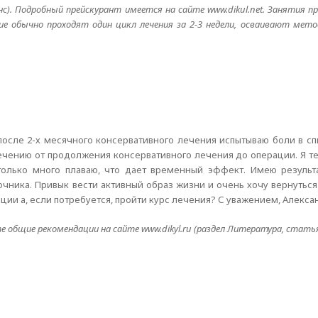
нс). Подробный прейскурант имеется на сайте www.dikul.net. Занятия п
дние обычно проходят один цикл лечения за 2-3 недели, осваивают ме
 после 2-х месячного консервативного лечения испытываю боли в сп
ечению от продолжения консервативного лечения до операции. Я те
 только много плаваю, что дает временный эффект. Имею результа
ника. Привык вести активный образ жизни и очень хочу вернуться 
ции а, если потребуется, пройти курс лечения? С уважением, Алекса
е общие рекомендации на сайте www.dikyl.ru (раздел Литература, стать