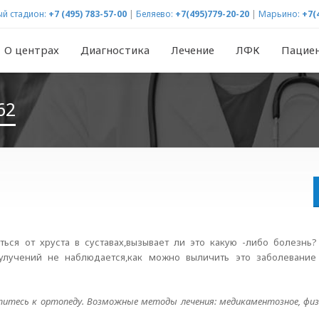
й стадион:
+7 (495) 783-57-00
|
Беляево:
+7(495)779-20-20
|
Марьино:
+7(
О центрах
Диагностика
Лечение
ЛФК
Пацие
62
иться от хруста в суставах,вызывает ли это какую -либо болезнь
улучений не наблюдается,как можно выличить это заболевание
атитесь к ортопеду. Возможные методы лечения: медикаментозное, физ