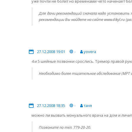
уже почти не болит но временами чёто наченает бо
Для дачи рекомендаций сначала надо установить т
рекомендации Вы найдете на сайте www.dikyl.ru (р
27.12.2008 19:01
-
yovera
4 и 5 шейные позвонки срослись. Тремор правой ру
Необходимо более тщательное обследование (МРТ ше
27.12.2008 18:35
-
таня
можно ли вызвать монуального врача на дом и личи
Позвоните по тел. 779-20-20.