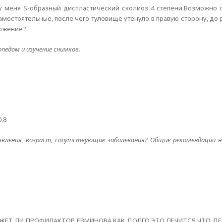
, у меня S-образный диспластический сколиоз 4 степени.Возможно
амостоятельные, после чего туловище утенуло в правую сторону, до 
ложение?
педом и изучение снимков.
.8
явления, возраст, сопутствующие заболевания? Общие рекомендации на
ЖЕТ ЛИ ПРОФИЛАКТОР ЕВМИНОВА.КАК ДОЛГО ЭТО ЛЕЧИТСЯ.ЧТО ДЕ