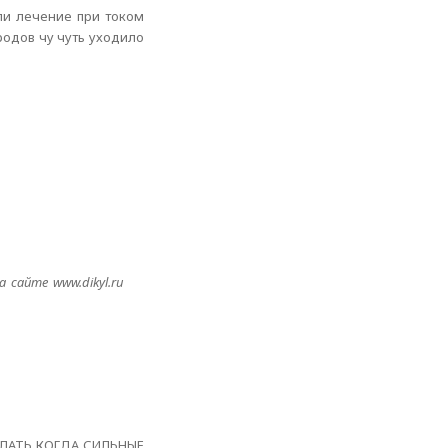
 ли лечение при током
родов чу чуть уходило
 сайте www.dikyl.ru
ЛАТЬ КОГДА СИЛЬНЫЕ