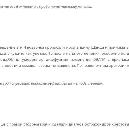
честь все факторы и выработать тактику лечения.
ешение 3 и 4 позвонка прописали носить шину Шанца и принимать 
нды с куда-то как улетаю. То после начатого лечения, особенно ко
 года.Об-ны умеренные диффузные изменения БЭАГМ с признак
Очаговости и межпол. ассим. не выявлено. По позвоночным аретерия 
е врач определит наиболее эффективные методы лечения.
ице с правой стороны врачи сделали диагноз острахондроз крестов