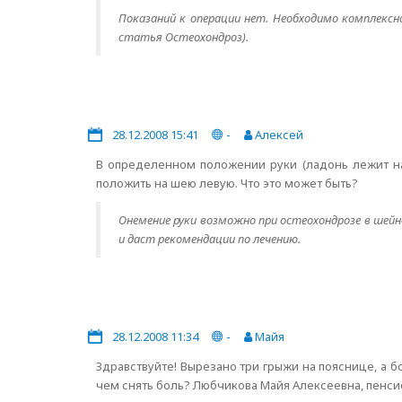
Показаний к операции нет. Необходимо комплексно
статья Остеохондроз).
28.12.2008 15:41
-
Алексей
В определенном положении руки (ладонь лежит на
положить на шею левую. Что это может быть?
Онемение руки возможно при остеохондрозе в шей
и даст рекомендации по лечению.
28.12.2008 11:34
-
Майя
Здравствуйте! Вырезано три грыжи на пояснице, а б
чем снять боль? Любчикова Майя Алексеевна, пенсио