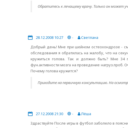
Обратитесь к лечащему врачу. Только он может у
28.12.2008 10:27
-
Светлана
Добрый день! Мне при шейном остеохондрозе - см
обследования я обратилась на жалобу, что на секу
кружиться голова. Так и должно быть? Мне 34
фун.активности мозга на проведение нагруз.проб. 
Почему голова кружится?
Приходите на первичную консультацию. На осмотр
27.12.2008 21:30
-
Лёша
Здраствуйте После игры в футбол заболело в поясн