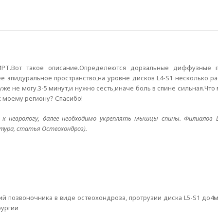
МРТ.Вот такое описание.Определеются дорзальные диффузные п
ее эпидуральное пространство,на уровне дисков L4-S1 несколько 
же не могу.3-5 минут,и нужно сесть,иначе боль в спине сильная.Что
 к моему региону? Спасибо!
 к неврологу, далее необходимо укреплять мышцы спины. Филиалов
атура, статья Остеохондроз).
й позвоночника в виде остеохондроза, протрузии диска L5-S1 до4
рургии