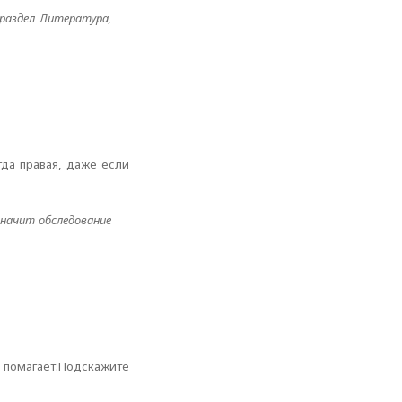
(раздел Литература,
да правая, даже если
значит обследование
е помагает.Подскажите