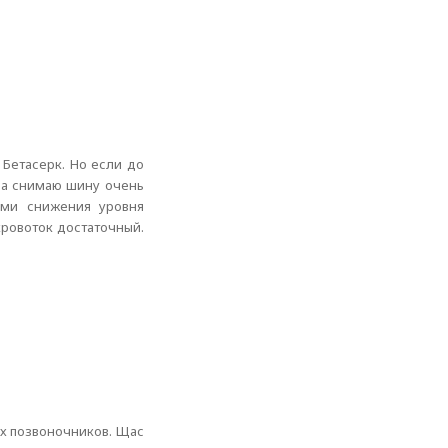
Бетасерк. Но если до
гда снимаю шину очень
ами снижения уровня
кровоток достаточный.
ых позвоночников. Щас