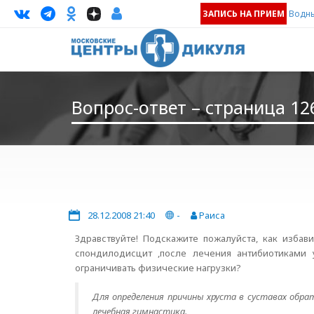
ЗАПИСЬ НА ПРИЕМ
Водны
Вопрос-ответ – страница 12
28.12.2008 21:40
-
Раиса
Здравствуйте! Подскажите пожалуйста, как избав
спондилодисцит ,после лечения антибиотиками 
ограничивать физические нагрузки?
Для определения причины хруста в суставах обр
лечебная гимнастика.