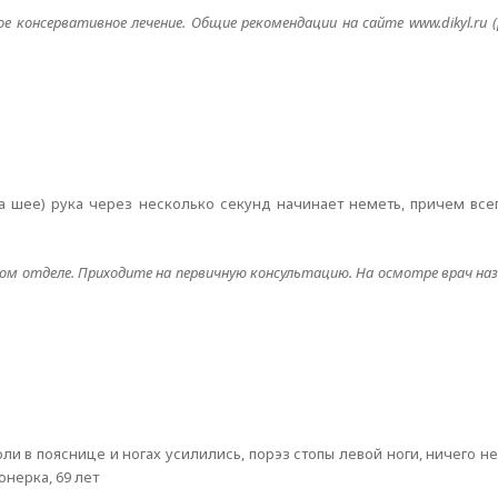
е консервативное лечение. Общие рекомендации на сайте www.dikyl.ru 
 шее) рука через несколько секунд начинает неметь, причем всег
ном отделе. Приходите на первичную консультацию. На осмотре врач на
оли в пояснице и ногах усилились, порэз стопы левой ноги, ничего н
нерка, 69 лет