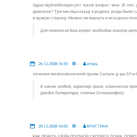
Здраствуйте!Интересует токой вопрос: мне 25 лет
диагнозе? Три месяца назад я родила, роды были с
в правую сторону. Можно ли вернуть в исходное по
Для ответа на Ваш вопрос необходим осмотр орто
26.12.2008 16:30
-
игорь
лечение межпозвоночной грыжи 2 штуки ,р-ры 0.5 и 0
В каком отделе, характер грыж, клинические про
(раздел Литература, статья Остеохондроз).
26.12.2008 16:00
-
КРИСТИНА
КАК ЛЕЧИТЬ ШЕЙН.ГРУДНОЙ СКОЛИОЗ ДОМА .ПОМО