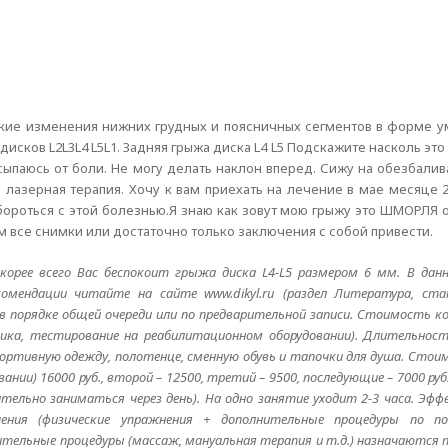
ские изменения нижних грудных и поясничных сегментов в форме 
исков L2L3L4 L5L1. Задняя грыжа диска L4 L5 Подскажите насколь эт
сыпаюсь от боли. Не могу делать наклон вперед. Сижу на обезбали
 лазерная терапия. Хочу к вам приехать на лечение в мае месяце 
 бороться с этой болезнью.Я знаю как зовут мою грыжу это ШМОРЛЯ о
ам все снимки или достаточно только заключения с собой привести.
орее всего Вас беспокоит грыжа диска L4-L5 размером 6 мм. В данн
комендации читайте на сайте www.dikyl.ru (раздел Литература, ста
 в порядке общей очереди или по предварительной записи. Стоимость ко
ика, тестирование на реабилитационном оборудовании). Длительност
спортивную одежду, полотенце, сменную обувь и тапочки для душа. Стои
нии) 16000 руб., второй – 12500, третий – 9500, последующие – 7000 ру
ательно заниматься через день). На одно занятие уходит 2-3 часа. Эф
ения (физические упражнения + дополнительные процедуры по пок
ительные процедуры (массаж, мануальная терапия и т.д.) назначаются 