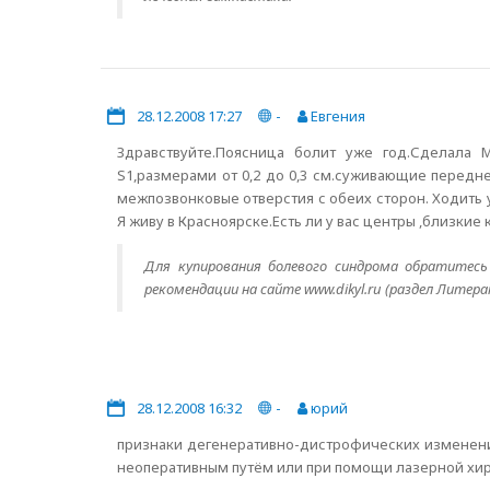
28.12.2008 17:27
-
Евгения
Здравствуйте.Поясница болит уже год.Сделала 
S1,размерами от 0,2 до 0,3 см.суживающие передн
межпозвонковые отверстия с обеих сторон. Ходить у
Я живу в Красноярске.Есть ли у вас центры ,близкие
Для купирования болевого синдрома обратитесь
рекомендации на сайте www.dikyl.ru (раздел Литер
28.12.2008 16:32
-
юрий
признаки дегенеративно-дистрофических изменени
неоперативным путём или при помощи лазерной хи