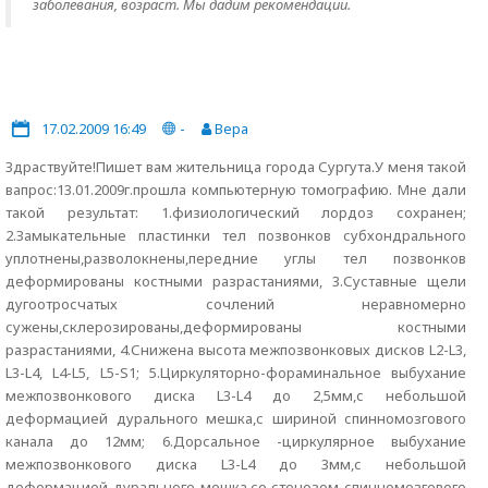
заболевания, возраст. Мы дадим рекомендации.
17.02.2009 16:49
-
Вера
Здраствуйте!Пишет вам жительница города Сургута.У меня такой
вапрос:13.01.2009г.прошла компьютерную томографию. Мне дали
такой результат: 1.физиологический лордоз сохранен;
2.Замыкательные пластинки тел позвонков субхондрального
уплотнены,разволокнены,передние углы тел позвонков
деформированы костными разрастаниями, 3.Суставные щели
дугоотросчатых сочлений неравномерно
сужены,склерозированы,деформированы костными
разрастаниями, 4.Снижена высота межпозвонковых дисков L2-L3,
L3-L4, L4-L5, L5-S1; 5.Циркуляторно-фораминальное выбухание
межпозвонкового диска L3-L4 до 2,5мм,с небольшой
деформацией дурального мешка,с шириной спинномозгового
канала до 12мм; 6.Дорсальное -циркулярное выбухание
межпозвонкового диска L3-L4 до 3мм,с небольшой
деформацией дурального мешка,со стенозом спинномозгового