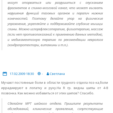
могут оторваться или разрушиться с опусканием
фрагментов в спинно-мозговой канал, что может вызвать
нарушения функций тазовых органов и паралич нижних
конечностей. Поэтому делайте упор на физические
упражнения, укрепляйте и поддерживайте глубокие мышцы
спины. Можно иглорефлексотерапию, физиотерапию, массаж
(если нет противопоказаний к применению данных методов),
и медикаментозную терапию по рекомендации невролога
(хондропротекторы, витамины и т.п.).
17.02.2009 18:30
-
Светлана
Мучают постоянные боли в области грудного отдела поз-ка,боли
иррадиируют в лопатку и руку.На R гр. видны шипы от 4-8
позвонка. Как можно избавиться от этих шипов? Спасибо.
Сделайте МРТ шейного отдела. Пришлите результаты
обследований, клинические проявления, сопутствующие