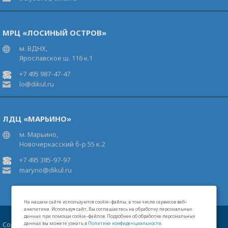
МРЦ «ЛОСИНЫЙ ОСТРОВ»
м. ВДНХ,
Ярославское ш. 116 к.1
+7 495 987-47-47
lo@dikul.ru
ЛДЦ «МАРЬИНО»
м. Марьино,
Новочеркасский б-р 55 к.2
+7 495 385-97-97
maryno@dikul.ru
На нашем сайте используются cookie–файлы, в том числе сервисов веб–
аналитики. Используя сайт, Вы соглашаетесь на обработку персональных
данных при помощи cookie–файлов. Подробнее об обработке персональных
Copyright 2026 Московские центры В.И.Дикуля®
данных вы можете узнать в
Политике конфиденциальности
.