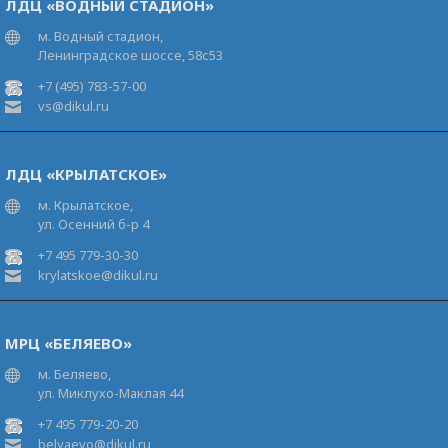
ЛДЦ «ВОДНЫЙ СТАДИОН»
м. Водный стадион,
Ленинградское шоссе, 58с53
+7 (495) 783-57-00
vs@dikul.ru
ЛДЦ «КРЫЛАТСКОЕ»
м. Крылатское,
ул. Осенний б-р 4
+7 495 779-30-30
krylatskoe@dikul.ru
МРЦ «БЕЛЯЕВО»
м. Беляево,
ул. Миклухо-Маклая 44
+7 495 779-20-20
belyaevo@dikul.ru