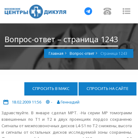
Навигация
Навигац
На
Вопрос-ответ – страница 1243
Главная
Вопрос-ответ
Страница 1243
СПРОСИТЬ В МАКС
СПРОСИТЬ НА САЙТЕ
18.02.2009 11:56
-
Геннадий
Здравствуйте. В январе сделал МРТ. -На серии МР томограмм
взвешенных по Т1 и Т2 в двух проекциях лордоз сохраненю
Сигналы от межпозвоночных дисков L4-S1 по Т2 снижены, высота
и сигналы от остальных дисков исследуемой зоны сохранены.