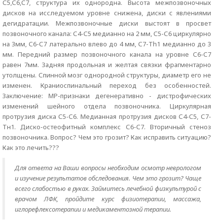
С5,С6,С7, структура их однородна. Высота межпозвоночных
дисков на исследуемом уровне снижена, диски с явлениями
дегидратации. Межпозвоночные диски выстоят в просвет
позвоночного канала: С4-С5 медианно на 2 мм, С5-С6 циркулярно
на 3мм, С6-С7 латерально влево до 4 мм, С7-Th1 медианно до 3
мм. Передний размер позвоночного канала на уровне С6-С7
равен 7мм. Задняя продольная и желтая связки фрагментарно
утолщены. Спинной мозг однородной структуры, диаметр его не
изменен. Краниоспинальный переход без особенностей.
Заключение: МР-признаки дегенеративно - дистрофических
изменений шейного отдела позвоночника. Циркулярная
протрузия диска С5-С6. Медианная протрузия дисков С4-С5, С7-
Тн1. Диско-остеофитный комплекс С6-С7. Вторичный стеноз
позвоночника. Вопрос? Чем это грозит? Как исправить ситуацию?
Как это лечить???
Для ответа на Ваши вопросы необходим осмотр неврологом
и изучение результатов обследования. Чем это грозит? Чаще
всего слабостью в руках. Займитесь лечебной физкультурой с
врачом ЛФК, пройдите курс физиотерапии, массажа,
иглорефлексотерапии и медикаментозной терапии.