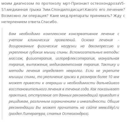
моим диагнозом по протоколу мрт-Признакт остеохондрозаV5-
S1.медианная грыжа 7мм.Спондилодисцит.Какого его лечение?
Возможно ли операция? Каие мед.препараты принимать? Жду с
нетерпением ответа.Спасибо.
Вам необходимо комплексное консервативное лечение с
учетом клинических проявлений. Основа лечения -
дозированные физические нагрузки на декомпрессию и
укрепление губоких мышц спины. Вспомогательные методы:
массаж, физиотерапия, иглорефлексотерапия, мануальная
терапия, вытяжение, медикаментозная терапия. Тактику и
методы лечения определяет невролог. Если не укрепите
мышцы спины, то увеличение грыжи в размерах более 10 мм
может привести к операции и необходимости дальнейшего
восстановительного лечения в течение года. Как показывает
практика, отступление от данных рекомендаций приводит к
рецидивам, различным ограничениям и инвалидности. Общие
рекомендации Вы может прочитать на сайте www.dikyl.ru
(раздел Литература, статья Остеохондроз).