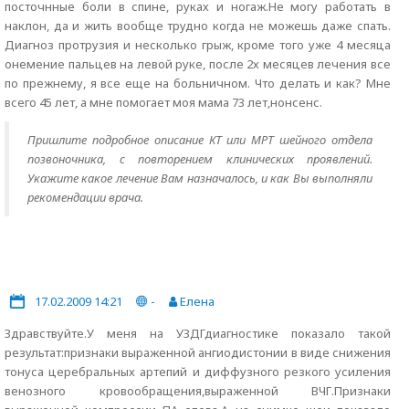
посточнные боли в спине, руках и ногаж.Не могу работать в
наклон, да и жить вообще трудно когда не можешь даже спать.
Диагноз протрузия и несколько грыж, кроме того уже 4 месяца
онемение пальцев на левой руке, после 2х месяцев лечения все
по прежнему, я все еще на больничном. Что делать и как? Мне
всего 45 лет, а мне помогает моя мама 73 лет,нонсенс.
Пришлите подробное описание КТ или МРТ шейного отдела
позвоночника, с повторением клинических проявлений.
Укажите какое лечение Вам назначалось, и как Вы выполняли
рекомендации врача.
17.02.2009 14:21
-
Елена
Здравствуйте.У меня на УЗДГдиагностике показало такой
результат:признаки выраженной ангиодистонии в виде снижения
тонуса церебральных артепий и диффузного резкого усиления
венозного кровообращения,выраженной ВЧГ.Признаки