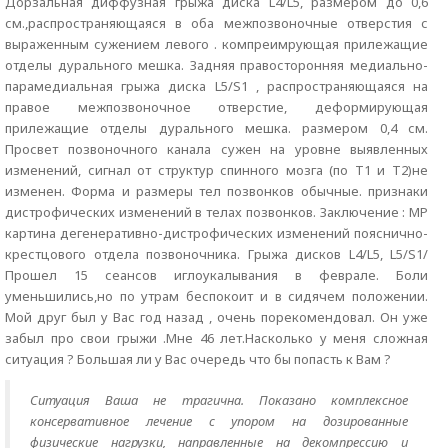
Дорзальная диффузная грыжа диска L4/L5, размером до 0,6
см.,распространяющаяся в оба межпозвоночные отверстия с
выраженным сужением левого . компреимрующая прилежащие
отделы дурального мешка. Задняя правосторонняя медиально-
парамедиальная грыжа диска L5/S1 , распространяющаяся на
правое межпозвоночное отверстие, деформирующая
прилежащие отделы дурального мешка. размером 0,4 см.
Просвет позвоночного канала сужен на уровне выявленных
изменений, сигнал от структур спинного мозга (по Т1 и Т2)не
изменен. Форма и размеры тел позвонков обычные. признаки
дистрофических изменений в телах позвонков. Заключение : МР
картина дегенеративно-дистрофических изменений пояснично-
крестцового отдела позвоночника. Грыжа дисков L4/L5, L5/S1/
Прошел 15 сеансов иглоукалывания в феврале. Боли
уменьшились,но по утрам беспокоит и в сидячем положении.
Мой друг был у Вас год назад , очень порекомендовал. Он уже
забыл про свои грыжи .Мне 46 лет.Насколько у меня сложная
ситуация ? Большая ли у Вас очередь что бы попасть к Вам ?
Ситуация Ваша не трагична. Показано комплексное
консервативное лечение с упором на дозированные
физические нагрузки, направленные на декомпрессию и