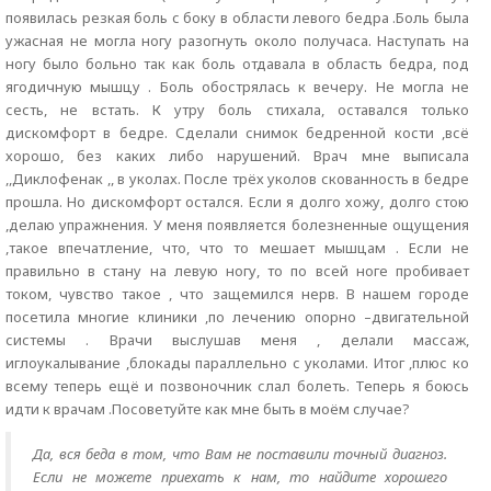
появилась резкая боль с боку в области левого бедра .Боль была
ужасная не могла ногу разогнуть около получаса. Наступать на
ногу было больно так как боль отдавала в область бедра, под
ягодичную мышцу . Боль обострялась к вечеру. Не могла не
сесть, не встать. К утру боль стихала, оставался только
дискомфорт в бедре. Сделали снимок бедренной кости ,всё
хорошо, без каких либо нарушений. Врач мне выписала
,,Диклофенак ,, в уколах. После трёх уколов скованность в бедре
прошла. Но дискомфорт остался. Если я долго хожу, долго стою
,делаю упражнения. У меня появляется болезненные ощущения
,такое впечатление, что, что то мешает мышцам . Если не
правильно в стану на левую ногу, то по всей ноге пробивает
током, чувство такое , что защемился нерв. В нашем городе
посетила многие клиники ,по лечению опорно –двигательной
системы . Врачи выслушав меня , делали массаж,
иглоукалывание ,блокады параллельно с уколами. Итог ,плюс ко
всему теперь ещё и позвоночник слал болеть. Теперь я боюсь
идти к врачам .Посоветуйте как мне быть в моём случае?
Да, вся беда в том, что Вам не поставили точный диагноз.
Если не можете приехать к нам, то найдите хорошего