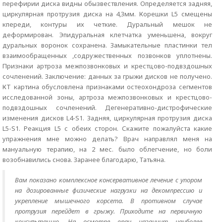
перефирии диска видны обызвествления. Определяется задняя,
циркулярная протрузия диска на 4,3мм. Корешки L5 смещены
кпереди, контуры их четкие. Дуральный мешок не
деформирован. Эпидуральная клетчатка уменьшена, вокруг
дуральных воронок сохранена. Замыкательные пластинки тел
взаимообращенных ,содружественных позвонков уплотнены.
Признаки артроза межпозвонковых и крестцово-подвздошных
сочленений. Заключение: данных за грыжи дисков не получено.
КТ картина обусловлена признаками остеохондроза сегментов
исследованной зоны, артроза межпозвонковых и крестцово-
подвздошных сочленений. Дегенеративно-дистрофические
изменения дисков L4-S1. Задняя, циркулярная протрузия диска
L5-S1. Реакция L5 с обеих сторон. Скажите пожалуйста какие
упражнения мне можно делать? Врач направлял меня на
мануальную терапию, на 2 мес. было облегчение, но боли
возобнавились снова. Заранее благодарю, Татьяна.
Вам показано комплексное консервативное лечение с упором
на дозированные физические нагрузки на декомпрессию и
укрепление мышечного корсета. В противном случае
протрузия перейдет в грыжу. Приходите на первичную
консультацию. На осмотре врач назанчит наиболее