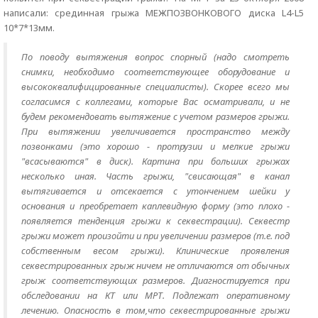
написали: срединная грыжа МЕЖПОЗВОНКОВОГО диска L4-L5
10*7*13мм.
По поводу вытяжения вопрос спорный (надо смотреть
снимки, необходимо соответствующее оборудование и
высококвалифицированные специалисты). Скорее всего мы
согласимся с коллегами, которые Вас осматривали, и не
будем рекомендовать вытяжение с учетом размеров грыжи.
При вытяжении увеличивается пространство между
позвонками (это хорошо - протрузии и мелкие грыжи
"всасываются" в диск). Картина при больших грыжах
несколько иная. Часть грыжи, "свисающая" в канал
вытягивается и отсекается с утончением шейки у
основания и преобретает каплевидную форму (это плохо -
появляется тенденция грыжи к секвестрации). Секвестр
грыжи может произойти и при увеличении размеров (т.е. под
собственным весом грыжи). Клинические проявления
секвестрированных грыж ничем не отличаются от обычных
грыж соответствующих размеров. Диагностируется при
обследовании на КТ или МРТ. Подлежат оперативному
лечению. Опасность в том,что секвестрированные грыжи