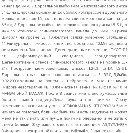
канала до 9мм; 7.Дорсальное выбухание межпозвонкового диска
L4-L5 на широком основании до 6,5мм,с компрессией дурального
мешка, корешков L5, со стенозом спинномозгового канала до
6,5мм; 8 Дорсальное выбухание межпозвонкового диска L5-S1 до
4мм,со стенозом спинномозгового канала до 9мм, 9.Грыжа
Шморля на уровне L3; 10.Желтые связки умеренно утолщены;
11.Эпидуральная жировая клетчатка обеднена; 12.Мягкие ткани
не изменены. Заключение: Дегенеративные изменения ПКОП III
ст, деформирующий спондилёз, спондилоартроз.
Дегенеративный стеноз спинномозгового канала на уровне L3-
S1/ Протрузии межпозвонковых дисков L2-L3, L3-L4, L5-S1.
Дорсальная грыжа межпозвонкового диска L4-L5. ЭЭД=5,8мЗв.
9.02.2009г.ходила на приём к нейрологу и мне назначил:
Гидрокинезотерапия №10,Жемчужная ванна №10,фТК№10 И
МАНУАЛЬНЫЙ МАСАЖ. После 8 сеанса мне стало хуже,сильные
боли в правой ягодице.Левая рука и нога нимеют. Сразу
отменили и назначили уколы-КСЕФОКАМ№5 КЕТОРОЛ№5,мне
ничего не помогает, боли как были так и есть. Подскажите может
меня не так лечат, или лучше пойти на операцию и не жить с
этими болями. Жду вашего ответа с нетерпением АБДУЛЛАЕВА
В.Ф. адресс электронной почты eberts@mail.ru Заранее спасибо!