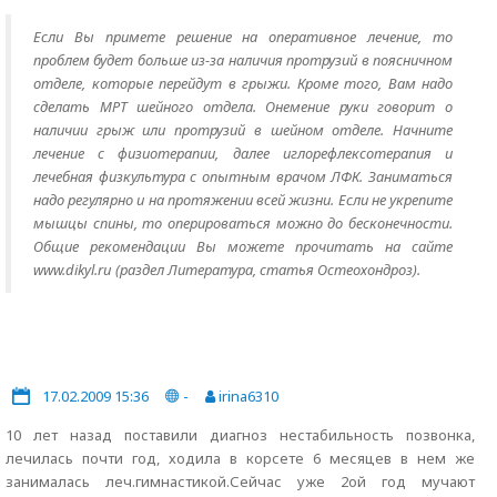
Если Вы примете решение на оперативное лечение, то
проблем будет больше из-за наличия протрузий в поясничном
отделе, которые перейдут в грыжи. Кроме того, Вам надо
сделать МРТ шейного отдела. Онемение руки говорит о
наличии грыж или протрузий в шейном отделе. Начните
лечение с физиотерапии, далее иглорефлексотерапия и
лечебная физкультура с опытным врачом ЛФК. Заниматься
надо регулярно и на протяжении всей жизни. Если не укрепите
мышцы спины, то оперироваться можно до бесконечности.
Общие рекомендации Вы можете прочитать на сайте
www.dikyl.ru (раздел Литература, статья Остеохондроз).
17.02.2009 15:36
-
irina6310
10 лет назад поставили диагноз нестабильность позвонка,
лечилась почти год, ходила в корсете 6 месяцев в нем же
занималась леч.гимнастикой.Сейчас уже 2ой год мучают