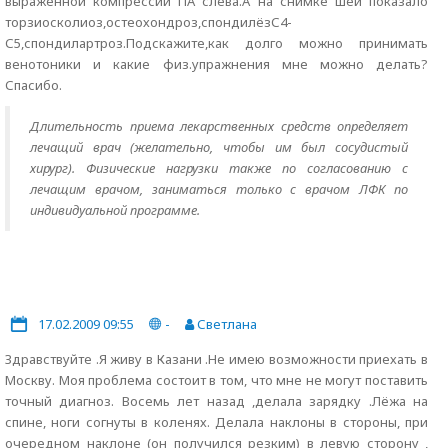
выраженной компрессии ПА слева.А на снимке шеи показало
торзиосколиоз,остеохондроз,спондилёзС4-
С5,спондилартроз.Подскажите,как долго можно принимать
венотоники и какие физ.упражнения мне можно делать?
Спасибо.
Длительность приема лекарственных средств определяет
лечащий врач (желательно, чтобы им был сосудистый
хирург). Физические нагрузки также по согласованию с
лечащим врачом, заниматься только с врачом ЛФК по
индивидуальной программе.
17.02.2009 09:55
-
Светлана
Здравствуйте .Я живу в Казани .Не имею возможности приехать в
Москву. Моя проблема состоит в том, что мне не могут поставить
точный диагноз. Восемь лет назад ,делала зарядку .Лёжа на
спине, ноги согнуты в коленях. Делала наклоны в стороны, при
очередном наклоне (он получился резким) в левую сторону ,