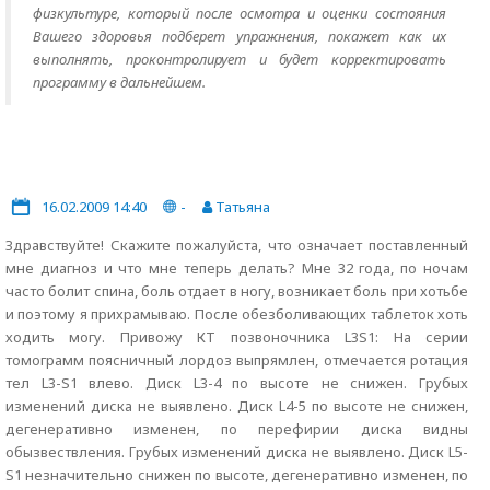
физкультуре, который после осмотра и оценки состояния
Вашего здоровья подберет упражнения, покажет как их
выполнять, проконтролирует и будет корректировать
программу в дальнейшем.
16.02.2009 14:40
-
Татьяна
Здравствуйте! Скажите пожалуйста, что означает поставленный
мне диагноз и что мне теперь делать? Мне 32 года, по ночам
часто болит спина, боль отдает в ногу, возникает боль при хотьбе
и поэтому я прихрамываю. После обезболивающих таблеток хоть
ходить могу. Привожу КТ позвоночника L3S1: На серии
томограмм поясничный лордоз выпрямлен, отмечается ротация
тел L3-S1 влево. Диск L3-4 по высоте не снижен. Грубых
изменений диска не выявлено. Диск L4-5 по высоте не снижен,
дегенеративно изменен, по перефирии диска видны
обызвествления. Грубых изменений диска не выявлено. Диск L5-
S1 незначительно снижен по высоте, дегенеративно изменен, по