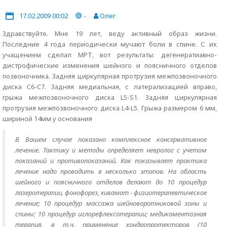
17.02.2009 00:02
-
Олег
Здравствуйте. Мне 19 лет, веду активный образ жизни.
Последние 4 года периодически мучают боли в спине. С их
учащением сделал МРТ, вот результаты: дегенератиавно-
дистрофические изменения шейного и поясничного отделов
позвоночника. Задняя циркулярная протрузия межпозвоночного
диска C6-C7. Задняя медиальная, с латерализацией вправо,
грыжа межпозвоночного диска L5-S1. Задняя циркулярная
протрузия межпозвоночного диска L4-L5. Грыжа размером 6 мм,
шириной 14мм у основания
В Вашем случае показано комплексное консервативное
лечение. Тактику и методы определяет невролог с учетом
показаний и противопоказаний. Как показывает практика
лечение надо проводить в несколько этапов. На область
шейного и поясничного отделов делают до 10 процедур
лазеротерапии, фонофорез, хивамат - физиотерапевтическое
лечение; 10 процедур массажа шейноворотниковой зоны и
спины; 10 процедур иглорефлексотерапии; медикаментозная
терапия, в т.ч. применение хондропротекторов (10