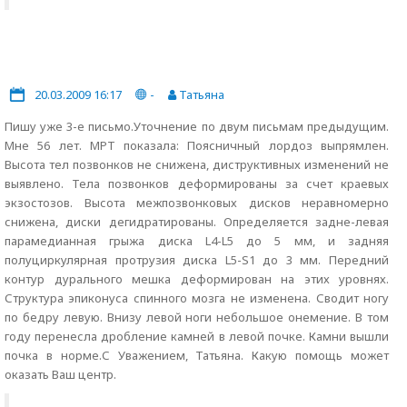
20.03.2009 16:17
-
Татьяна
Пишу уже 3-е письмо.Уточнение по двум письмам предыдущим.
Мне 56 лет. МРТ показала: Поясничный лордоз выпрямлен.
Высота тел позвонков не снижена, диструктивных изменений не
выявлено. Тела позвонков деформированы за счет краевых
экзостозов. Высота межпозвонковых дисков неравномерно
снижена, диски дегидратированы. Определяется задне-левая
парамедианная грыжа диска L4-L5 до 5 мм, и задняя
полуциркулярная протрузия диска L5-S1 до 3 мм. Передний
контур дурального мешка деформирован на этих уровнях.
Структура эпиконуса спинного мозга не изменена. Сводит ногу
по бедру левую. Внизу левой ноги небольшое онемение. В том
году перенесла дробление камней в левой почке. Камни вышли
почка в норме.С Уважением, Татьяна. Какую помощь может
оказать Ваш центр.