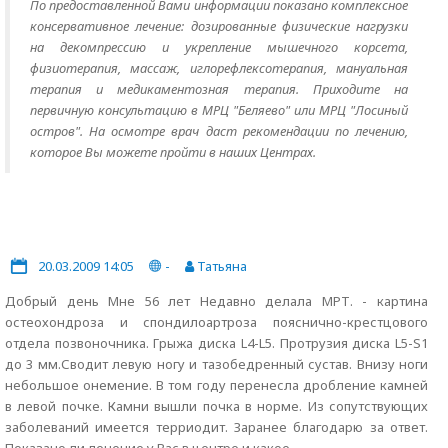
По предоставленной Вами информации показано комплексное
консервативное лечение: дозированные физические нагрузки
на декомпрессию и укрепление мышечного корсета,
физиотерапия, массаж, иглорефлексотерапия, мануальная
терапия и медикаментозная терапия. Приходите на
первичную консультацию в МРЦ "Беляево" или МРЦ "Лосиный
остров". На осмотре врач даст рекомендации по лечению,
которое Вы можете пройти в наших Центрах.
20.03.2009 14:05
-
Татьяна
Добрый день Мне 56 лет Недавно делала МРТ. - картина
остеохондроза и спондилоартроза пояснично-крестцового
отдела позвоночника. Грыжа диска L4-L5. Протрузия диска L5-S1
до 3 мм.Сводит левую ногу и тазобедренный сустав. Внизу ноги
небольшое онемение. В том году перенесла дробление камней
в левой почке. Камни вышли почка в норме. Из сопутствующих
заболеваний имеется терриодит. Заранее благодарю за ответ.