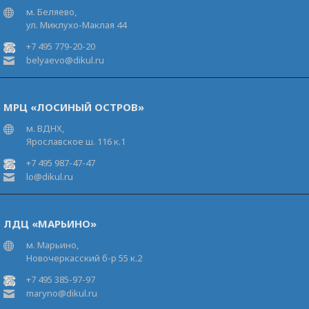
м. Беляево,
ул. Миклухо-Маклая 44
+7 495 779-20-20
belyaevo@dikul.ru
МРЦ «ЛОСИНЫЙ ОСТРОВ»
м. ВДНХ,
Ярославское ш. 116 к.1
+7 495 987-47-47
lo@dikul.ru
ЛДЦ «МАРЬИНО»
м. Марьино,
Новочеркасский б-р 55 к.2
+7 495 385-97-97
maryno@dikul.ru