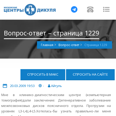
Навигация
Навигац
На
Вопрос-ответ – страница 1229
Главная
Вопрос-ответ
Страница 1229
СПРОСИТЬ В МАКС
СПРОСИТЬ НА САЙТЕ
20.03.2009 19:53
-
Айгуль
Мне в клинико-диагностическим центре (компьютерная
томография)дали заключение: Дегенеративное заболевание
межпозвонковых дисков поясничного отдела. Протрузии на
уровнях L3-L4,L4-L5.Хотелась-бы узнать правильно-ли меня