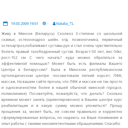
19.03.2009 19:01
-
Natalia_TL
Живу в Минске (Беларусь) Сколеоз 3-степени со школьной
скамьи, остеохондроз шейн. отд. позвоночника, первичный
остеоартроз,побаливают суставы рук и стал очень чувствительно
болеть правый тазобедренный сустав. Возраст-50 лет, вес-50кг,
рост-152 см С чего начать? куда можно обратиться за
эффективной помощью? Может быть есть филиалы Вашего
Центра в Беларуссии? Была в Минском республиканском
ортопедическом центре -посоветовали легкий корсет, ЛФК,
массаж. На вашем сайте прочла, что ЛФК и массаж-не так просто
и однозначно(тем более в нашей обычной минской городск.
поликлинике) Посоветуйте, пожалуйста, что делать? Сколько
времени может занять (ориентировочно) в Вашем центре курс
реабилитации и в какую сумму можно уложиться? Прошу
прощения за, может быть, не совсем правильно и корректно
сформулированные вопросы, но надеюсь на Ваше понимание и
опыт работы с такими некомпетентными обращениями. Спасибо.