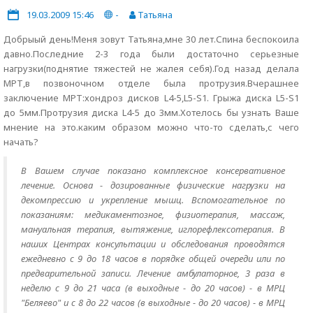
19.03.2009 15:46
-
Татьяна
Добрыый день!Меня зовут Татьяна,мне 30 лет.Спина беспокоила
давно.Последние 2-3 года были достаточно серьезные
нагрузки(поднятие тяжестей не жалея себя).Год назад делала
МРТ,в позвоночном отделе была протрузия.Вчерашнее
заключение МРТ:хондроз дисков L4-5,L5-S1. Грыжа диска L5-S1
до 5мм.Протрузия диска L4-5 до 3мм.Хотелось бы узнать Ваше
мнение на это.каким образом можно что-то сделать,с чего
начать?
В Вашем случае показано комплексное консервативное
лечение. Основа - дозированные физические нагрузки на
декомпрессию и укрепление мышц. Вспомогательное по
показаниям: медикаментозное, физиотерапия, массаж,
мануальная терапия, вытяжение, иглорефлексотерапия. В
наших Центрах консультации и обследования проводятся
ежедневно с 9 до 18 часов в порядке общей очереди или по
предварительной записи. Лечение амбулаторное, 3 раза в
неделю с 9 до 21 часа (в выходные - до 20 часов) - в МРЦ
"Беляево" и с 8 до 22 часов (в выходные - до 20 часов) - в МРЦ