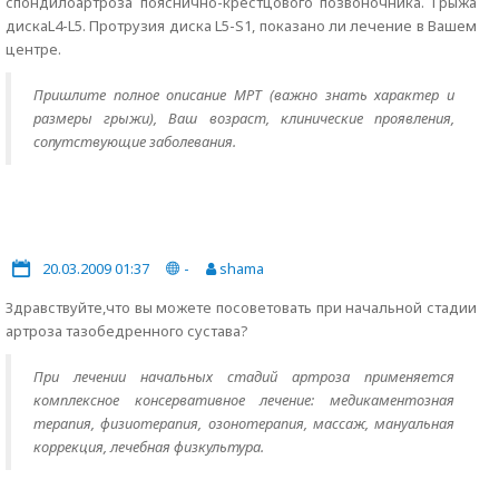
спондилоартроза пояснично-крестцового позвоночника. Грыжа
дискаL4-L5. Протрузия диска L5-S1, показано ли лечение в Вашем
центре.
Пришлите полное описание МРТ (важно знать характер и
размеры грыжи), Ваш возраст, клинические проявления,
сопутствующие заболевания.
20.03.2009 01:37
-
shama
Здравствуйте,что вы можете посоветовать при начальной стадии
артроза тазобедренного сустава?
При лечении начальных стадий артроза применяется
комплексное консервативное лечение: медикаментозная
терапия, физиотерапия, озонотерапия, массаж, мануальная
коррекция, лечебная физкультура.