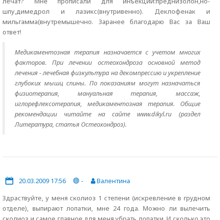
лечат? Мне прописали для инъекций:преднизолон,но-
шпу,димедрол и лазикс(внутривенно). Деклофенак и
мильгамма(внутремышечно. Заранее благодарю Вас за Ваш
ответ!
Медикаментозная терапия назначается с учетом многих
факторов. При лечении остеохондроза основной метод
лечения - лечебная физкультура на декомпрессию и укрепление
глубоких мышц спины. По показаниям могут назначаться
физиотерапия, мануальная терапия, массаж,
иглорефлексотерапия, медикаментозная терапия. Общие
рекомендации читайте на сайте www.dikyl.ru (раздел
Литература, статья Остеохондроз).
20.03.2009 17:56
-
Валентина
Здраствуйте, у меня сколиоз 1 степени (искревление в грудном
отделе), выпирают лопатки, мне 24 года. Можно ли вылечить
сколиоз и самое главное для меня убрать лопатки. И сколько это