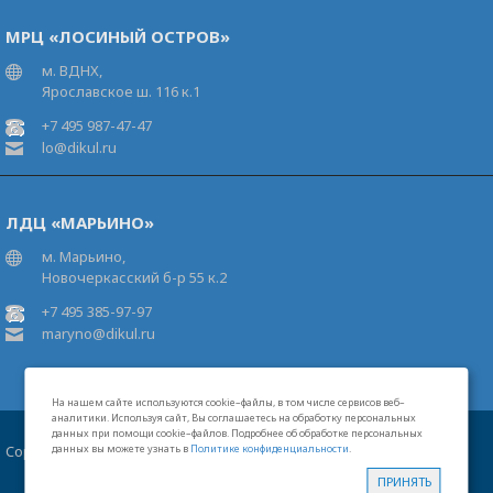
МРЦ «ЛОСИНЫЙ ОСТРОВ»
м. ВДНХ,
Ярославское ш. 116 к.1
+7 495 987-47-47
lo@dikul.ru
ЛДЦ «МАРЬИНО»
м. Марьино,
Новочеркасский б-р 55 к.2
+7 495 385-97-97
maryno@dikul.ru
На нашем сайте используются cookie–файлы, в том числе сервисов веб–
аналитики. Используя сайт, Вы соглашаетесь на обработку персональных
данных при помощи cookie–файлов. Подробнее об обработке персональных
Copyright 2026 Московские центры В.И.Дикуля®
данных вы можете узнать в
Политике конфиденциальности
.
Карта сайта
Свидетельство на товарный знак
Лицензии
ПРИНЯТЬ