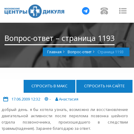
Навигация
Навигац
На
Вопрос-ответ – страница 1193
Главная
Вопрос-ответ
Страница 1193
СПРОСИТЬ В МАКС
СПРОСИТЬ НА САЙТЕ
17.06.2009 12:32
-
Анастасия
добрый день. я бы хотела узнать, возможно ли восстановление
двигательной активности после перелома позвонка шейного
отдела позвоночника, произошедшего в следствии
травмы(падения). Заранее благодарю за ответ.