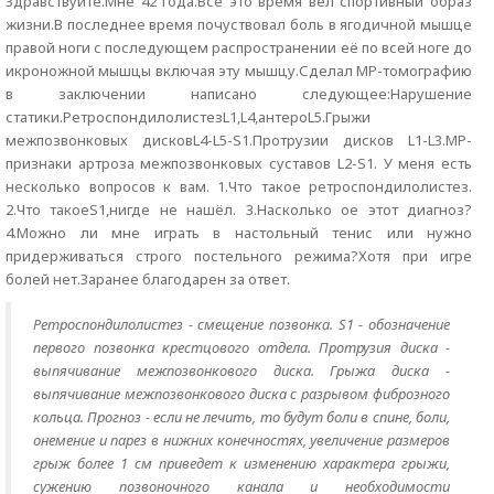
Здравствуйте.Мне 42 года.Всё это время вел спортивный образ
жизни.В последнее время почуствовал боль в ягодичной мышце
правой ноги с последующем распространении её по всей ноге до
икроножной мышцы включая эту мышцу.Сделал МР-томографию
в заключении написано следующее:Нарушение
статики.РетроспондилолистезL1,L4,антероL5.Грыжи
межпозвонковых дисковL4-L5-S1.Протрузии дисков L1-L3.МР-
признаки артроза межпозвонковых суставов L2-S1. У меня есть
несколько вопросов к вам. 1.Что такое ретроспондилолистез.
2.Что такоеS1,нигде не нашёл. 3.Насколько ое этот диагноз?
4.Можно ли мне играть в настольный тенис или нужно
придерживаться строго постельного режима?Хотя при игре
болей нет.Заранее благодарен за ответ.
Ретроспондилолистез - смещение позвонка. S1 - обозначение
первого позвонка крестцового отдела. Протрузия диска -
выпячивание межпозвонкового диска. Грыжа диска -
выпячивание межпозвонкового диска с разрывом фиброзного
кольца. Прогноз - если не лечить, то будут боли в спине, боли,
онемение и парез в нижних конечностях, увеличение размеров
грыж более 1 см приведет к изменению характера грыжи,
сужению позвоночного канала и необходимости