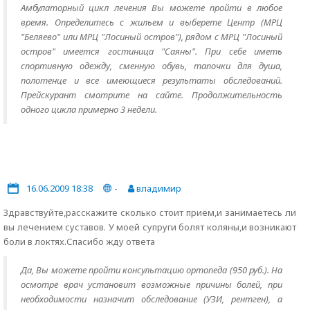
Амбулаторный цикл лечения Вы можете пройти в любое
время. Определитесь с жильем и выберете Центр (МРЦ
"Беляево" или МРЦ "Лосиный остров"), рядом с МРЦ "Лосиный
остров" имеется гостиница "Саяны". При себе иметь
спортивную одежду, сменную обувь, тапочки для душа,
полотенце и все имеющиеся результаты обследований.
Прейскурант смотрите на сайте. Продолжительность
одного цикла примерно 3 недели.
16.06.2009 18:38
-
владимир
Здравствуйте,расскажите сколько стоит приём,и занимаетесь ли
вы лечением суставов. У моей супруги болят коляны,и возникают
боли в локтях.Спасибо жду ответа
Да, Вы можете пройти консультацию ортопеда (950 руб.). На
осмотре врач установит возможные причины болей, при
необходимости назначит обследование (УЗИ, рентген), а