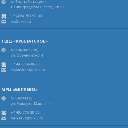
м. Водный стадион,
Ленинградское шоссе, 58с53
+7 (495) 783-57-00
vs@dikul.ru
ЛДЦ «КРЫЛАТСКОЕ»
м. Крылатское,
ул. Осенний б-р 4
+7 495 779-30-30
krylatskoe@dikul.ru
МРЦ «БЕЛЯЕВО»
м. Беляево,
ул. Миклухо-Маклая 44
+7 495 779-20-20
belyaevo@dikul.ru