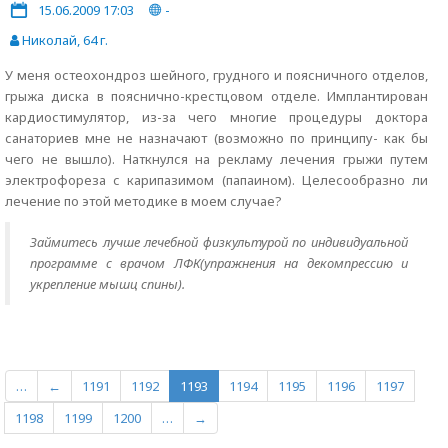
15.06.2009 17:03
-
Николай, 64 г.
У меня остеохондроз шейного, грудного и поясничного отделов,
грыжа диска в пояснично-крестцовом отделе. Имплантирован
кардиостимулятор, из-за чего многие процедуры доктора
санаториев мне не назначают (возможно по принципу- как бы
чего не вышло). Наткнулся на рекламу лечения грыжи путем
электрофореза с карипазимом (папаином). Целесообразно ли
лечение по этой методике в моем случае?
Займитесь лучше лечебной физкультурой по индивидуальной
программе с врачом ЛФК(упражнения на декомпрессию и
укрепление мышц спины).
…
←
1191
1192
1193
1194
1195
1196
1197
1198
1199
1200
…
→