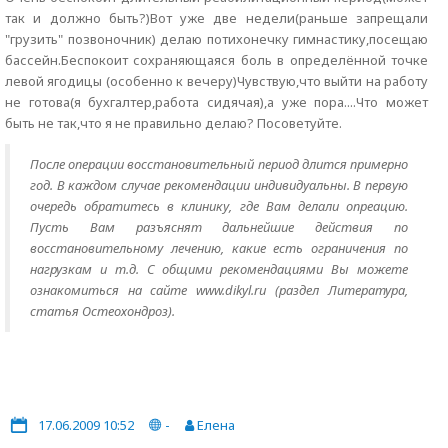
так и должно быть?)Вот уже две недели(раньше запрещали
"грузить" позвоночник) делаю потихонечку гимнастику,посещаю
бассейн.Беспокоит сохраняющаяся боль в определённой точке
левой ягодицы (особенно к вечеру)Чувствую,что выйти на работу
не готова(я бухгалтер,работа сидячая),а уже пора....Что может
быть не так,что я не правильно делаю? Посоветуйте.
После операции восстановительный период длится примерно
год. В каждом случае рекомендации индивидуальны. В первую
очередь обратитесь в клинику, где Вам делали опреацию.
Пусть Вам разъяснят дальнейшие действия по
восстановительному лечению, какие есть ограничения по
нагрузкам и т.д. С общими рекомендациями Вы можете
ознакомиться на сайте www.dikyl.ru (раздел Литература,
статья Остеохондроз).
17.06.2009 10:52
-
Елена