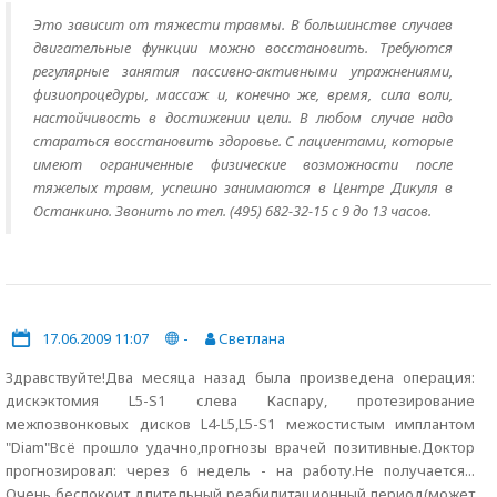
Это зависит от тяжести травмы. В большинстве случаев
двигательные функции можно восстановить. Требуются
регулярные занятия пассивно-активными упражнениями,
физиопроцедуры, массаж и, конечно же, время, сила воли,
настойчивость в достижении цели. В любом случае надо
стараться восстановить здоровье. С пациентами, которые
имеют ограниченные физические возможности после
тяжелых травм, успешно занимаются в Центре Дикуля в
Останкино. Звонить по тел. (495) 682-32-15 с 9 до 13 часов.
17.06.2009 11:07
-
Светлана
Здравствуйте!Два месяца назад была произведена операция:
дискэктомия L5-S1 слева Каспару, протезирование
межпозвонковых дисков L4-L5,L5-S1 межостистым имплантом
"Diam"Всё прошло удачно,прогнозы врачей позитивные.Доктор
прогнозировал: через 6 недель - на работу.Не получается...
Очень беспокоит длительный реабилитационный период(может