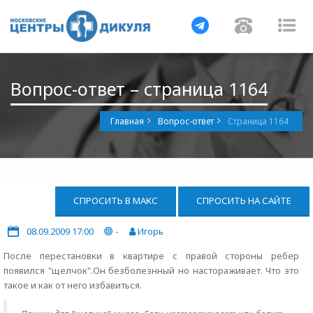
Навигация
Навигац
На
Вопрос-ответ – страница 1164
Главная
Вопрос-ответ
Страница 1164
СПРОСИТЬ В МАКС
СПРОСИТЬ НА САЙТЕ
08.09.2009 17:00
-
Игорь
После перестановки в квартире с правой стороны ребер
появился "щелчок".Он безболезнный но настораживает. Что это
такое и как от него избавиться.