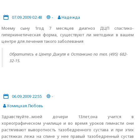
07.09.2009 02:48
-
Надежда
Моему сыну 1год 7 месяцев диагноз ДЦП спастико-
гиперкинетическая форма, существуют ли методики в вашем
центре для лечения такого заболевания
Обратитесь в Центр Дикуля в Останкино по тел. (495) 682-
32-15.
06.09.2009 22:55
-
Хомицкая Любовь
Здравствуйте...моей дочери 13лет,она учится в
хореографическом училище и во время уроков гимнасти они
растягивают выворотность тазобедренного сустава и при этих
растяжках лежа на спине у нее правый тазобедренный сустав