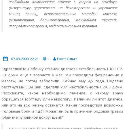
необходимо комплексное лечение с упором на лечебную
физкультуру (упражнения на декомпрессию и укрепление
мышц спины), вспомогательные методы: массаж,
физиотерапия, бальнеотерапия, мануальная терапия,
иглорефлексотерапия, медикаментозная терапия.
07.09.2009 22:21
-
Люст Ольга
Здравствуйте. Ребенку ставили диагноз нестабильность ШОП С2-
С3 2,6мм еще в возрасте 6 мес. Мы проходили физ.лечение и
массаж, но потом забросили. Сейчас ему 4,5 года. Недавно
растянул мышцы шеи, сделали УЗИ: нестабильность С2-С3 2,2мм.
Расскажите, какое необходимо лечение, к какому врачу
обращаться (ортпеду или неврологу). Излечим ли этот диагноз,
или это на всю жизнь останется. Какие последствия возможны
(головные боли и т.д.)? Может ли быть причиной родовая травма
(обвитие пуповиной вокруг шеи)?