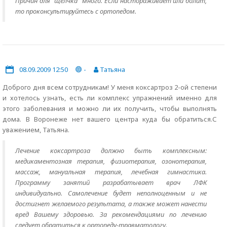
Причин для "щелчка" много. Если настораживает или болит,
то проконсультируйтесь с ортопедом.
08.09.2009 12:50
-
Татьяна
Доброго дня всем сотрудникам! У меня коксартроз 2-ой степени
и хотелось узнать, есть ли комплекс упражнений именно для
этого заболевания и можно ли их получить, чтобы выполнять
дома. В Воронеже нет вашего центра куда бы обратиться.С
уважением, Татьяна.
Лечение коксартроза должно быть комплексным:
медикаментозная терапия, физиотерапия, озонотерапия,
массаж, мануальная терапия, лечебная гимнастика.
Программу занятий разрабатывает врач ЛФК
индивидуально. Самолечение будет неполноценным и не
достигнет желаемого результата, а также может нанести
вред Вашему здоровью. За рекомендациями по лечению
следует обратиться к ортопеду-травматологу.