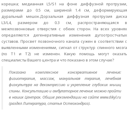
корешка; медианная L5/S1 на фоне диффузной протрузии,
размерами до 0.5 см, шириной 1.4 см, деформирующая
дуральный мешок.Дорзальная диффузная протрузия диска
L3/L4, размером до 0.3 см, распространяющаяся в
межпозвонковые отверстия с обеих сторон. На всех уровнях
определяются дегенеративные изменения дугоотростчатых
суставов. Просвет позвоночного канала сужен в соответствии с
выявленными изменениями, сигнал от структур спинного мозга
(по Т1 и Т2) не изменен. Какую помощь могут оказать
специалисты Вашего центра и что показано в этом случае?
Показано комплексное консервативное лечение:
физиотерапия, массаж, мануальная терапия, лечебная
физкультура на декомпрессию и укрепление глубоких мышц
спины. Консультацию и амбулаторное лечение можно пройти
в наших Центрах. Общие рекомендации на сайте www.dikyl.ru
(раздел Литература, статья Остеохондроз).