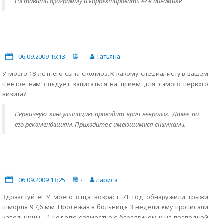
составить программу и корректировать её в динамике.
06.09.2009 16:13
-
Татьяна
У моего 18-летнего сына сколиоз. К какому специалисту в вашем
центре нам следует записаться на прием для самого первого
визита?
Первичную консультацию проводит врач невролог. Далее по
его рекомендациям. Приходите с имеющимися снимками.
06.09.2009 13:25
-
лариса
Здравстуйте! У моего отца возраст 71 год обнаружили грыжи
шморля 9,7,6 мм. Пролежав в больнице 3 недели ему прописали
капельницы - 1 неделю совместно с баралгином и на последней