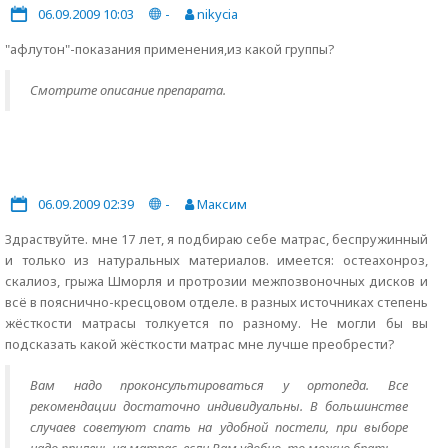
06.09.2009 10:03
-
nikycia
"афлутон"-показания применения,из какой группы?
Смотрите описание препарата.
06.09.2009 02:39
-
Максим
Здраствуйте. мне 17 лет, я подбираю себе матрас, беспружинный
и только из натуральных материалов. имеется: остеахонроз,
скалиоз, грыжа Шморля и протрозии межпозвоночных дисков и
всё в пояснично-кресцовом отделе. в разных источниках степень
жёсткости матрасы толкуется по разному. Не могли бы вы
подсказать какой жёсткости матрас мне лучше преобрести?
Вам надо проконсультироваться у ортопеда. Все
рекомендации достаточно индивидуальны. В большинстве
случаев советуют спать на удобной постели, при выборе