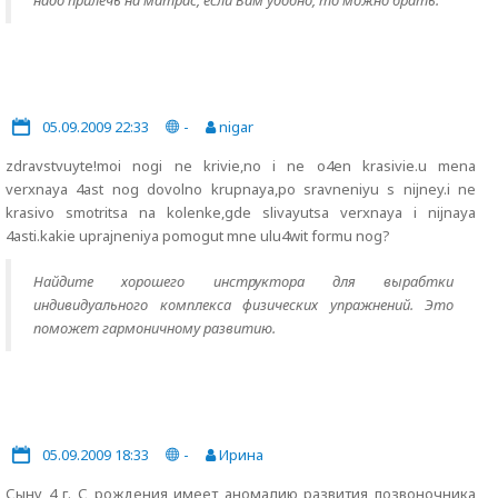
надо прилечь на матрас, если Вам удобно, то можно брать.
05.09.2009 22:33
-
nigar
zdravstvuyte!moi nogi ne krivie,no i ne o4en krasivie.u mena
verxnaya 4ast nog dovolno krupnaya,po sravneniyu s nijney.i ne
krasivo smotritsa na kolenke,gde slivayutsa verxnaya i nijnaya
4asti.kakie uprajneniya pomogut mne ulu4wit formu nog?
Найдите хорошего инструктора для вырабтки
индивидуального комплекса физических упражнений. Это
поможет гармоничному развитию.
05.09.2009 18:33
-
Ирина
Сыну 4 г. С рождения имеет аномалию развития позвоночника