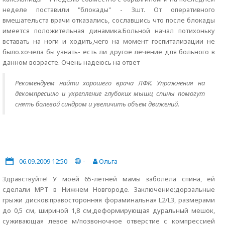
неделе поставили "блокады" - 3шт. От оперативного
вмешательста врачи отказались, сославшись что после блокады
имеется положительная динамика.Больной начал потихоньку
вставать на ноги и ходить,чего на момент госпитализации не
было.хочела бы узнать- есть ли другое лечение для больного в
данном возрасте. Очень надеюсь на ответ
Рекомендуем найти хорошего врача ЛФК. Упражнения на
декомпресиию и укрепление глубоких мышц спины помогут
снять болевой синдром и увеличить объем движений.
06.09.2009 12:50
-
Ольга
Здравствуйте! У моей 65-летней мамы заболела спина, ей
сделали МРТ в Нижнем Новгороде. Заключение:дорзальные
грыжи дисков:правосторонняя фораминальная L2/L3, размерами
до 0,5 см, шириной 1,8 см,деформирующая дуральный мешок,
суживающая левое м/позвоночное отверстие с компрессией