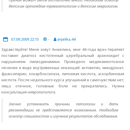
Причин может быть достаточно много. Необходим осмотр
детским ортопедом-травматологом и детским неврологом.
07.09.2009 22:15
-
anjelika.44
Здравствуйте! Меня зовут Анжелика, мне 44 года врач-терапевт
поставил диагноз кистогенный церебральный арахноидит с
нарушением ликводинамики. Проведено медикаментозное
лечение в виде внутривенных инъекций: актовегин, миндронат,
фраксипарин, кокарбоксилаза, липоевая кислота, аскорбиновая
кислота. После недельного курса улучшений в самочувствии нет,
лицо отечное, головные боли не прекратились. Нужна
консультация невропатолога.
Заочно установить причины патологии и дать
рекомендации не представляется возможным. Необходим
осмотр специалистом и изучение результатов обследования.