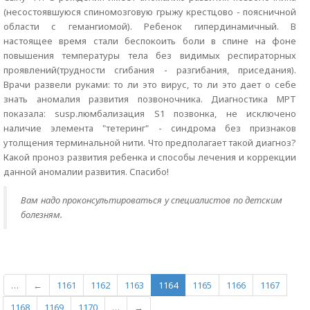
(несостоявшуюся спиномозговую грыжу крестцово - поясничной
области с гемангиомой). Ребенок гипердинамичный. В
настоящее время стали беспокоить боли в спине на фоне
повышения температуры тела без видимых респираторных
проявлений(трудности сгибания - разгибания, приседания).
Врачи развели руками: то ли это вирус, то ли это дает о себе
знать аномалия развития позвоночника. Диагностика МРТ
показала: susp.люмбализация S1 позвонка, не исключено
наличие элемента "тетеринг" - синдрома без признаков
утолщения терминальной нити. Что предполагает такой диагноз?
Какой проноз развития ребенка и способы лечения и коррекции
данной аномалии развития. Спасибо!
Вам надо проконсультироваться у специалистов по детским
болезням.
…
←
1161
1162
1163
1164
1165
1166
1167
1168
1169
1170
…
→