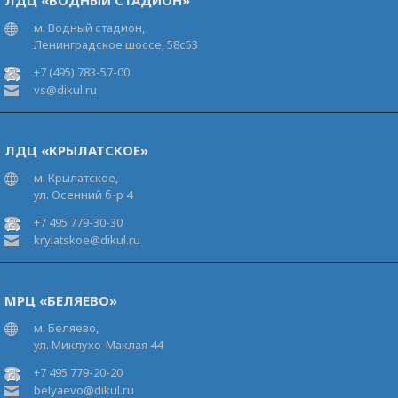
ЛДЦ «ВОДНЫЙ СТАДИОН»
м. Водный стадион,
Ленинградское шоссе, 58с53
+7 (495) 783-57-00
vs@dikul.ru
ЛДЦ «КРЫЛАТСКОЕ»
м. Крылатское,
ул. Осенний б-р 4
+7 495 779-30-30
krylatskoe@dikul.ru
МРЦ «БЕЛЯЕВО»
м. Беляево,
ул. Миклухо-Маклая 44
+7 495 779-20-20
belyaevo@dikul.ru