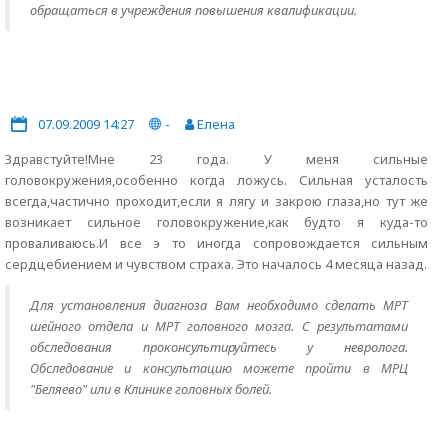
обращаться в учреждения повышения квалификации.
07.09.2009 14:27
-
Елена
Здравстуйте!Мне 23 года. У меня сильные
головокружения,особенно когда ложусь. Сильная усталость
всегда,частично проходит,если я лягу и закрою глаза,но тут же
возникает сильное головокружение,как будто я куда-то
проваливаюсь.И все э то иногда сопровождается сильным
сердцебиением и чувством страха. Это началось 4 месяца назад.
Для установления диагноза Вам необходимо сделать МРТ
шейного отдела и МРТ головного мозга. С результатами
обследования проконсультируйтесь у невролога.
Обследование и консультацию можете пройти в МРЦ
"Беляево" или в Клинике головных болей.