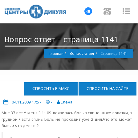
Навигация
Навигац
На
Вопрос-ответ – страница 1141
Главная
Вопрос-ответ
Страница 1141
СПРОСИТЬ В МАКС
СПРОСИТЬ НА САЙТЕ
04.11.2009 17:57
-
Елена
Мне 37 лет.У меня 3.11.09. появилась боль в спине ниже лопатки, в
грудной части спины.Боль не проходит уже 2 дня.Что это может
быть и что делать?