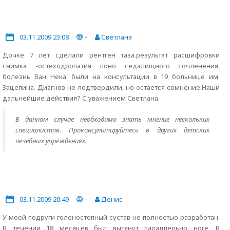
03.11.2009 23:08
-
Светлана
Дочке 7 лет сделали рентген таза.результат расшифровки
снимка -остеходропатия лоно седалищного сочленения,
болезнь Ван Нека. были на консультации в 19 больнице им.
Зацепина. Диагноз не подтвердили, но остается сомнение.Наши
дальнейшие действия? С уважением Светлана.
В данном случае необходимо знать мнение нескольких
специалистов. Проконсультируйтесь в других детских
лечебных учреждениях.
03.11.2009 20:49
-
Денис
У моей подруги голеностопный сустав не полностью разработан.
В течении 18 месяцев был вытянут параллельно ноге, В