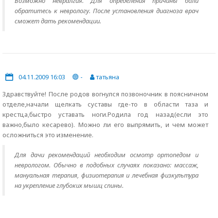
Возможно невралгия. Для определения причины боли
обратитесь к неврологу. После установления диагноза врач
сможет дать рекомендации.
04.11.2009 16:03
-
татьяна
Здравствуйте! После родов вогнулся позвоночник в поясничном
отделе,начали щелкать суставы где-то в области таза и
крестца,быстро уставать ноги.Родила год назад(если это
важно,было кесарево). Можно ли его выпрямить, и чем может
осложниться это изменение.
Для дачи рекомендаций необходим осмотр ортопедом и
неврологом. Обычно в подобных случаях показано: массаж,
мануальная терапия, физиотерапия и лечебная физкультура
на укрепление глубоких мышц спины.