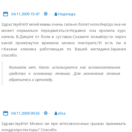
04.11.2009 15:47
-
Надежда
Здраствуйте!У моей мамы очень сильно болят ноги.Инргда она не
может нормально передвигаться.Недавно она пропила курс
капель В.Дикуля от боли в суставах.Скажите пожайлуста через
какой промежуток времени можно повторить?И есть ли в
г.Казани клиника работающая по Вашей метидике.Заранее
спасибо.
Филиалов нет. Капли используются как вспомогательное
средство к основному лечению. Для назначения лечения
обратитесь к ортопеду.
04.11.2009 09:36
-
elsa
Здравствуйте! Можно ли при м/позвоночных грыжах принимать
хондропротекторы? Спасибо.