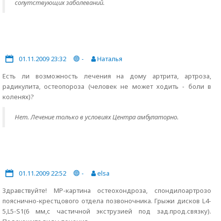
сопутствующих заболеваний.
01.11.2009 23:32
-
Наталья
Есть ли возможность лечения на дому артрита, артроза,
радикулита, остеопороза (человек не может ходить - боли в
коленях)?
Нет. Лечение только в условиях Центра амбулаторно.
01.11.2009 22:52
-
elsa
Здравствуйте! МР-картина остеохондроза, спондилоартрозо
пояснично-крестцового отдела позвоночника. Грыжи дисков L4-
5,L5-S1(6 мм,с частичной экструзией под зад.прод.связку).