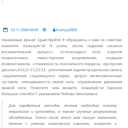
02.11.2009 09:05
-
ksenya2009
Уважаемые врачи! Здавствуйте! Я обращаюсь к вам за советом,
помогите пожалуйста! Я упала, после падения начался
восиалительгый процесс, остеохондроз всех отделов
позвоночника: -левосторонее искривление, -подвыхи
позвоночников, -сглаженность поесничного лордоза. -протрузия
дисков L4-L5,L5-S1,Z2-Z3, -уплотненная задняя продольная связка,
-защемление седалищного нерва, -артроз межпозвоночных
суставов, -неподвижность левой ноги, -ограничение движения
правой ноги. Помогите чем можите, пожалуйста! Заранее
большое спасибо! С уважением Любовь Николаевна
Для определения методов лечения необходим осмотр
неврологом и ортопедом, а также изучение результатов
обследования. Только после этого вам смогут назначить
лечение с учетом клинической картины, возраста и