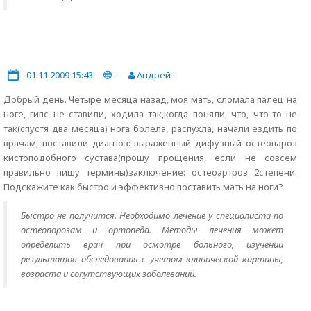
01.11.2009 15:43
-
Андрей
Добрый день. Четыре месяца назад, моя мать, сломала палец на
ноге, гипс не ставили, ходила так,когда поняли, что, что-то не
так(спустя два месяца) нога болела, распухла, начали ездить по
врачам, поставили диагноз: выраженный дифузный остеопароз
кистоподобного сустава(прошу прощения, если не совсем
правильно пишу термины)заключение: остеоартроз 2степени.
Подскажите как быстро и эффективно поставить мать на ноги?
Быстро не получится. Необходимо лечение у специалиста по
остеопорозам и ортопеда. Методы лечения может
определить врач при осмотре больного, изучении
результатов обследования с учетом клинической картины,
возраста и сопутствующих заболеваний.