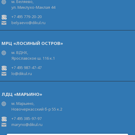
м. Беляево,
ул. Миклухо-Маклая 44
+7 495 779-20-20
belyaevo@dikul.ru
МРЦ «ЛОСИНЫЙ ОСТРОВ»
м. ВДНХ,
Ярославское ш. 116 к.1
+7 495 987-47-47
lo@dikul.ru
ЛДЦ «МАРЬИНО»
м. Марьино,
Новочеркасский б-р 55 к.2
+7 495 385-97-97
maryno@dikul.ru