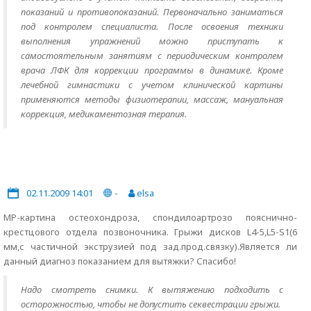
показаний и противопоказаний. Первоначально заниматься
под контролем специалиста. После освоения техники
выполнения упражнений можно приступать к
самостоятельным занятиям с периодическим контролем
врача ЛФК для коррекции программы в динамике. Кроме
лечебной гимнастики с учетом клинической картины
применяются методы физиотерапии, массаж, мануальная
коррекция, медикаментозная терапия.
02.11.2009 14:01
-
elsa
МР-картина остеохондроза, спондилоартрозо пояснично-
крестцового отдела позвоночника. Грыжи дисков L4-5,L5-S1(6
мм,с частичной экструзией под зад.прод.связку).Является ли
данный диагноз показанием для вытяжки? Спасибо!
Надо смотреть снимки. К вытяжению подходить с
осторожностью, чтобы не допустить секвестрации грыжи.