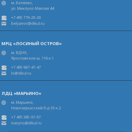
м. Беляево,
ул. Миклухо-Маклая 44
+7 495 779-20-20
belyaevo@dikul.ru
МРЦ «ЛОСИНЫЙ ОСТРОВ»
м. ВДНХ,
Ярославское ш. 116 к.1
+7 495 987-47-47
lo@dikul.ru
ЛДЦ «МАРЬИНО»
м. Марьино,
Новочеркасский б-р 55 к.2
+7 495 385-97-97
maryno@dikul.ru