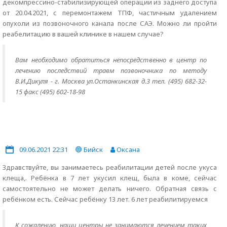
декомпрессино-стабилизирующей операции из заднего доступа
от 20.04.2021, с перемонтажем ТПФ, частичным удалением
опухоли из позвоночного канала после САЭ. Можно ли пройти
реабелитацию в вашей клинике в нашем случае?
Вам необходимо обратиться непосредственно в центр по
лечению последствий травм позвоночника по методу
В.И.Дикуля - г. Москва ул.Останкинская д.3 тел. (495) 682-32-
15 факс (495) 602-18-98
09.06.2021 22:31
Бийск
Оксана
Здравствуйте, вы занимаетесь реабилитации детей после укуса
клеща,. Ребёнка в 7 лет укусил клещ, была в коме, сейчас
самостоятельно не может делать ничего. Обратная связь с
ребёнком есть. Сейчас ребёнку 13 лет. 6 лет реабилитируемся
К сожалению, наши центры не занимаются лечением таких