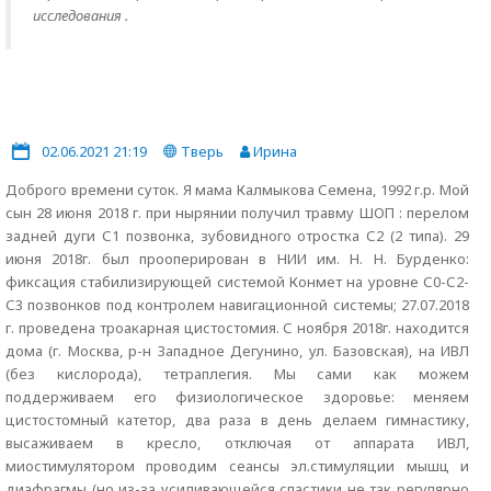
исследования .
02.06.2021 21:19
Тверь
Ирина
Доброго времени суток. Я мама Калмыкова Семена, 1992 г.р. Мой
сын 28 июня 2018 г. при нырянии получил травму ШОП : перелом
задней дуги С1 позвонка, зубовидного отростка С2 (2 типа). 29
июня 2018г. был прооперирован в НИИ им. Н. Н. Бурденко:
фиксация стабилизирующей системой Конмет на уровне С0-С2-
С3 позвонков под контролем навигационной системы; 27.07.2018
г. проведена троакарная цистостомия. С ноября 2018г. находится
дома (г. Москва, р-н Западное Дегунино, ул. Базовская), на ИВЛ
(без кислорода), тетраплегия. Мы сами как можем
поддерживаем его физиологическое здоровье: меняем
цистостомный катетор, два раза в день делаем гимнастику,
высаживаем в кресло, отключая от аппарата ИВЛ,
миостимулятором проводим сеансы эл.стимуляции мышц и
диафрагмы (но из-за усиливающейся спастики не так регулярно