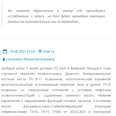
Вы можете обратиться в центр ,где проводилось
исследование, и запись на диск будет проведена повторно.
Данные на почтовый ящик мы не переводим .
10.06.2021 21:50
Элиста
Санграева Мария Васильевна
Добрый день! У моей дочери (15 лет) в феврале текущего года
случился перелом позвоночника. Диагноз: Аневризмальная
костная киста Th 9-11 позвонков, патологический взрывной
многооскольчатый осложненный перелом тела и дужек Th10
позвонка со смещением отломков с угловым кифозом
позвоночника.Ушиб с сдавление спинного мозга. Нижняя
параплегия с нарушением функций тазовых органов. Состояние
после декомпрессино-стабилизирующей операции
(ляминэктомии Th10, Th11, ТПФ) от 20.02.2021 и повторной