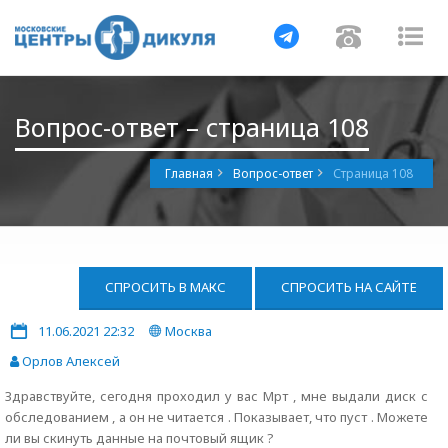
Навигация
Навигац
На
Вопрос-ответ – страница 108
Главная
Вопрос-ответ
Страница 108
СПРОСИТЬ В МАКС
СПРОСИТЬ НА САЙТЕ
11.06.2021 22:32
Москва
Орлов Алексей
Здравствуйте, сегодня проходил у вас Мрт , мне выдали диск с
обследованием , а он не читается . Показывает, что пуст . Можете
ли вы скинуть данные на почтовый ящик ?