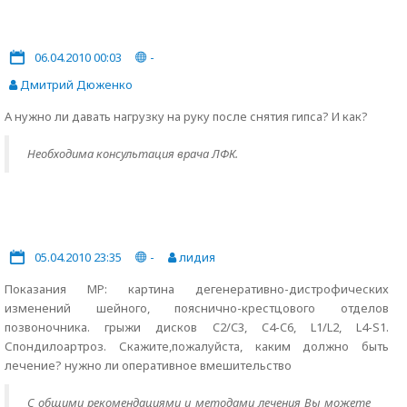
06.04.2010 00:03
-
Дмитрий Дюженко
А нужно ли давать нагрузку на руку после снятия гипса? И как?
Необходима консультация врача ЛФК.
05.04.2010 23:35
-
лидия
Показания МР: картина дегенеративно-дистрофических
изменений шейного, пояснично-крестцового отделов
позвоночника. грыжи дисков C2/C3, C4-C6, L1/L2, L4-S1.
Спондилоартроз. Скажите,пожалуйста, каким должно быть
лечение? нужно ли оперативное вмешительство
С общими рекомендациями и методами лечения Вы можете