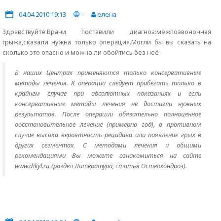
04.04.2010 19:13
-
елена
Здравствуйте.Врачи поставили диагноз:межпозвоночная
грыжа,сказали нужна только операция.Могли бы вы сказать на
сколько это опасно и можно ли обойтись без неё
В наших Центрах применяются только консервативные
методы лечения. К операции следует прибегать только в
крайнем случае при абсолютных показаниях и если
консервативные методы лечения не достигли нужных
результатов. После операции обязательно полноценное
восстановительное лечение (примерно год), в противном
случае высока вероятность рецидива или появление грых в
других сегментах. С методами лечения и общими
рекомендациями Вы можете ознакомиться на сайте
www.dikyl.ru (раздел Литература, статья Остеохондроз).