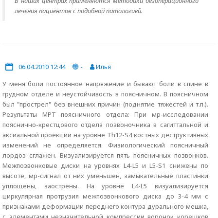
В наших центрах применяются методики безоперационного
лечения пациентов с подобной патологией.
06.04.2010 12:44
-
Илья
У меня боли постоянное напряжение и бывают боли в спине в
грудном отделе и неустойчивость в поясничном. В поясничном
был "прострел" без внешних причин (поднятие тяжестей и т.п.).
Результаты МРТ поясничного отдела: При мр-исследовании
пояснично-крестцового отдела позвоночника в сагиттальной и
аксиальной проекции на уровне Th12-S4 костных деструктивных
изменений не определяется. Физиологический поясничный
лордоз сглажен. Визуализируется пять поясничных позвонков.
Межпозвонковые диски на уровнях L4-L5 и L5-S1 снижены по
высоте, мр-сигнал от них уменьшен, замыкательные пластинки
уплощены, заострены. На уровне L4-L5 визуализируется
циркулярная протрузия межпозвонкового диска до 3-4 мм с
признаками деформации переднего контура дурального мешка,
с элементами незначительной компрессии воронок корешков