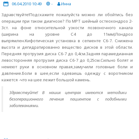
06.04.2010 10:49
-
Инна
Здравствуйте!Подскажите пожалуйста можно ли обойтись без
операции при таком диагнозе? По МРТ шейный остеохондроз 2-
3ст. на фоне относительной узкости позвоночного канала
(ширина на уровне С4 до 11мм)Лондроз
выпрямлен.Кифотическая установка в сегменте С6-7. Снижена
высота и дегидратированно вещество дисков в этой области.
Передняя протрузия диска С6-7 до 0,4см.Задняя парамедианная
левосторонняя протрузия диска С6-7 до 0,25см.Сильно болят и
немеют руки в основном правая,замучили головные боли и
давление.Боли в шее,если одеваешь одежду с воротником
кажется -что на шее лежит большой камень.
Здравствуйте! В наших центрах имеются методики
безоперационного лечения пациентов с подобными
заболеваниями.