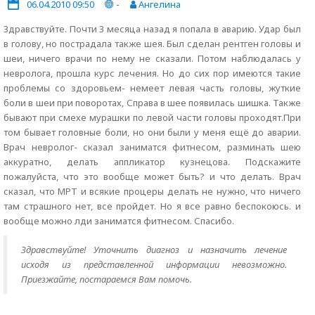
06.04.2010 09:50
-
Ангелина
Здравствуйте. Почти 3 месяца назад я попала в аварию. Удар был
в голову, но пострадала также шея. Был сделан рентген головы и
шеи, ничего врачи по нему не сказали. Потом наблюдалась у
невролога, прошла курс лечения. Но до сих пор имеются такие
проблемы со здоровьем- немеет левая часть головы, жуткие
боли в шеи при поворотах, Справа в шее появилась шишка. Также
бывают при смехе мурашки по левой части головы проходят.При
том бывает головные боли, но они были у меня ещё до аварии.
Врач невролог- сказал заниматся фитнесом, разминать шею
аккуратно, делать аппликатор кузнецова. Подскажите
пожалуйста, что это вообще может быть? и что делать. Врач
сказал, что МРТ и всякие процеры делать не нужно, что ничего
там страшного нет, все пройдет. Но я все равно беспокоюсь. и
вообще можно лди заниматся фитнесом. Спасибо.
Здравствуйте! Уточнить диагноз и назначить лечение
исходя из представленной информации невозможно.
Приезжайте, постараемся Вам помочь.