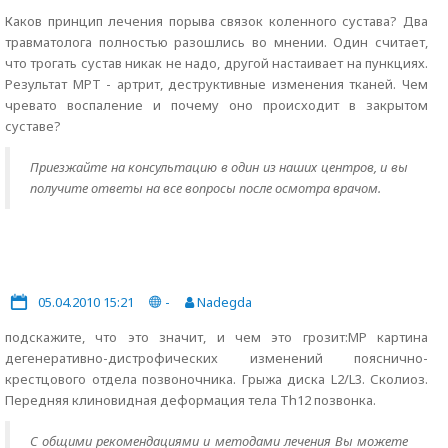
Каков принцип лечения порыва связок коленного сустава? Два
травматолога полностью разошлись во мнении. Один считает,
что трогать сустав никак не надо, другой настаивает на пункциях.
Результат МРТ - артрит, деструктивные изменения тканей. Чем
чревато воспаление и почему оно происходит в закрытом
суставе?
Приезжайте на консультацию в один из наших центров, и вы
получите ответы на все вопросы после осмотра врачом.
05.04.2010 15:21
-
Nadegda
подскажите, что это значит, и чем это грозит:МР картина
дегенеративно-дистрофических изменений пояснично-
крестцового отдела позвоночника. Грыжа диска L2/L3. Сколиоз.
Передняя клиновидная деформация тела Th12 позвонка.
С общими рекомендациями и методами лечения Вы можете