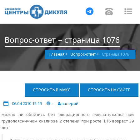
Навигация
Навигац
На
Вопрос-ответ – страница 1076
Главная
Вопрос-ответ
Страница 1076
СПРОСИТЬ В МАКС
СПРОСИТЬ НА САЙТЕ
06.04.2010 15:19
-
валерий
можно ли обойтись без операционного вмешательства при
грудопоясничном скалиозе 2 степени?при росте 1,16 возраст 39
лет