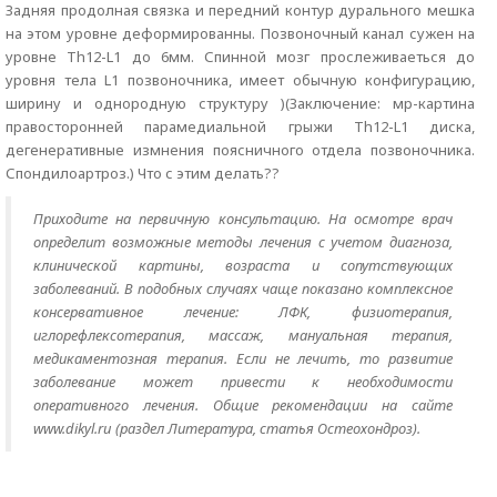
Задняя продолная связка и передний контур дурального мешка
на этом уровне деформированны. Позвоночный канал сужен на
уровне Th12-L1 до 6мм. Спинной мозг прослеживаеться до
уровня тела L1 позвоночника, имеет обычную конфигурацию,
ширину и однородную структуру )(Заключение: мр-картина
правосторонней парамедиальной грыжи Th12-L1 диска,
дегенеративные измнения поясничного отдела позвоночника.
Спондилоартроз.) Что с этим делать??
Приходите на первичную консультацию. На осмотре врач
определит возможные методы лечения с учетом диагноза,
клинической картины, возраста и сопутствующих
заболеваний. В подобных случаях чаще показано комплексное
консервативное лечение: ЛФК, физиотерапия,
иглорефлексотерапия, массаж, мануальная терапия,
медикаментозная терапия. Если не лечить, то развитие
заболевание может привести к необходимости
оперативного лечения. Общие рекомендации на сайте
www.dikyl.ru (раздел Литература, статья Остеохондроз).