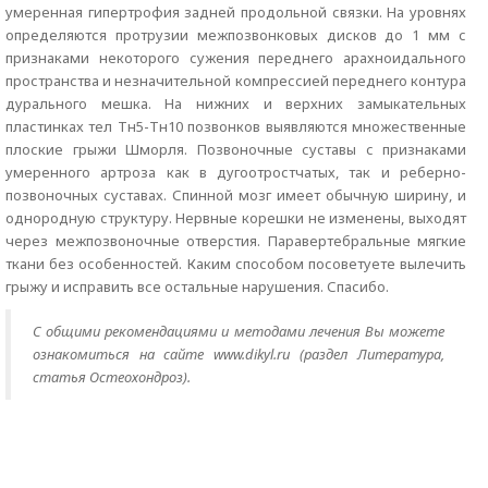
умеренная гипертрофия задней продольной связки. На уровнях
определяются протрузии межпозвонковых дисков до 1 мм с
признаками некоторого сужения переднего арахноидального
пространства и незначительной компрессией переднего контура
дурального мешка. На нижних и верхних замыкательных
пластинках тел Тн5-Тн10 позвонков выявляются множественные
плоские грыжи Шморля. Позвоночные суставы с признаками
умеренного артроза как в дугоотростчатых, так и реберно-
позвоночных суставах. Спинной мозг имеет обычную ширину, и
однородную структуру. Нервные корешки не изменены, выходят
через межпозвоночные отверстия. Паравертебральные мягкие
ткани без особенностей. Каким способом посоветуете вылечить
грыжу и исправить все остальные нарушения. Спасибо.
С общими рекомендациями и методами лечения Вы можете
ознакомиться на сайте www.dikyl.ru (раздел Литература,
статья Остеохондроз).