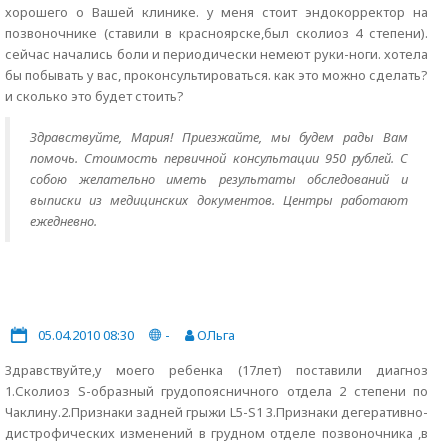
хорошего о Вашей клинике. у меня стоит эндокорректор на
позвоночнике (ставили в красноярске,был сколиоз 4 степени).
сейчас начались боли и периодически немеют руки-ноги. хотела
бы побывать у вас, проконсультироваться. как это можно сделать?
и сколько это будет стоить?
Здравствуйте, Мария! Приезжайте, мы будем рады Вам
помочь. Стоимость первичной консультации 950 рублей. С
собою желательно иметь результаты обследований и
выписки из медицинских документов. Центры работают
ежедневно.
05.04.2010 08:30
-
ОЛьга
Здравствуйте,у моего ребенка (17лет) поставили диагноз
1.Сколиоз S-образный грудопоясничного отдела 2 степени по
Чаклину.2.Признаки задней грыжи L5-S1 3.Признаки дегеративно-
дистрофических изменений в грудном отделе позвоночника ,в