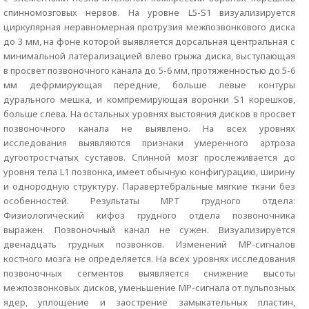
спинномозговых нервов. На уровне L5-S1 визуализируется
циркулярная неравномерная протрузия межпозвонкового диска
до 3 мм, на фоне которой выявляется дорсальная центральная с
минимальной латерализацией влево грыжа диска, выступающая
в просвет позвоночного канала до 5-6 мм, протяженностью до 5-6
мм дефрмирующая передние, больше левые контуры
дурального мешка, и компремирующая воронки S1 корешков,
больше слева. На остальных уровнях выстояния дисков в просвет
позвоночного канала не выявлено. На всех уровнях
исследования выявляются признаки умеренного артроза
дугоотростчатых суставов. Спинной мозг прослеживается до
уровня тела L1 позвонка, имеет обычную конфигурацию, ширину
и однородную структуру. Паравертебральные мягкие ткани без
особенностей. Результаты МРТ грудного отдела:
Физиологический кифоз грудного отдела позвоночника
выражен. Позвоночный канал не сужен. Визуализируется
двенадцать грудных позвонков. Изменений МР-сигналов
костного мозга не определяется. На всех уровнях исследования
позвоночных сегментов выявляется снижение высоты
межпозвонковых дисков, уменьшение МР-сигнала от пульпозных
ядер, уплощение и заострение замыкательных пластин,