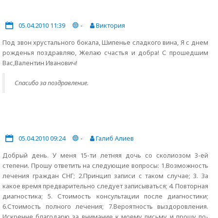
05.04.2010 11:39
-
Виктория
Под звон хрустального бокала, Шипенье сладкого вина, Я с днем
рожденья поздравляю, Желаю счастья и добра! С прошедшим
Вас,Валентин Иванович!
Спасибо за поздравление.
05.04.2010 09:24
-
Галиб Алиев
Добрый день. У меня 15-ти летняя дочь со сколиозом 3-ей
степени. Прошу ответить на следующие вопросы: 1.Возможность
лечения граждан СНГ; 2.Принцип записи с таком случае; 3. За
какое время предварительно следует записываться; 4. Повторная
диагностика; 5. Стоимость консультации после диагностики;
6.Стоимость полного лечения; 7.Вероятность выздоровления.
Искренне благодарю за внимание к моему письму и прошу по-