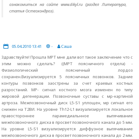
ознакомиться на сайте www.dikyl.ru (раздел Литература,
статья Остеохондроз).
05.04.2010 13:41
-
Саша
Здравствуйте! Прошла МРТ мне дали вот такое заключение что с
этим можно сделать? ((МРТ поясничного отдела) -
Физиологический поясничный лордоз
сохранен.Визуализируется 5 поясничных позвонков. Задние
контуры позвонков заострены за счет краевых костных
разростаний. МР- сигнал костного мозга изменен по типу
жировой дегенерации. Позвоночные суставы с мр-картиной
артроза. Межпозвоночный диск L5-S1 уплощен, мр сигнал его
снижен на T2ВИ. На уровне Th12-L1 визуализируется локальное
правостороннее парамедиальнное выпячивание
межпозвоночного диска в просвет позвоночного канала до 5 мм.
На уровне L5-S1 визуализируется диффузное выпячивание
межпозвоночного диска в просвет позвоночного канала до 2 мм.