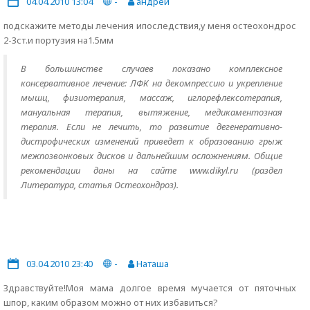
04.04.2010 13:04
-
андрей
подскажите методы лечения ипоследствия,у меня остеохондрос
2-3ст.и портузия на1.5мм
В большинстве случаев показано комплексное
консервативное лечение: ЛФК на декомпрессию и укрепление
мышц, физиотерапия, массаж, иглорефлексотерапия,
мануальная терапия, вытяжение, медикаментозная
терапия. Если не лечить, то развитие дегенеративно-
дистрофических изменений приведет к образованию грыж
межпозвонковых дисков и дальнейшим осложнениям. Общие
рекомендации даны на сайте www.dikyl.ru (раздел
Литература, статья Остеохондроз).
03.04.2010 23:40
-
Наташа
Здравствуйте!Моя мама долгое время мучается от пяточных
шпор, каким образом можно от них избавиться?