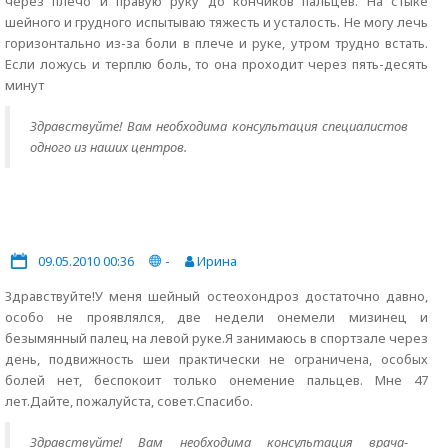
через плечо и правую руку до кончиков пальцев. На стыке
шейного и грудного испытываю тяжесть и усталость. Не могу лечь
горизонтально из-за боли в плече и руке, утром трудно встать.
Если ложусь и терплю боль, то она проходит через пять-десять
минут
Здравствуйте! Вам необходима консультация специалистов
одного из наших центров.
09.05.2010 00:36
-
Ирина
Здравствуйте!У меня шейный остеохондроз достаточно давно,
особо не проявлялся, две недели онемели мизинец и
безымянный палец на левой руке.Я занимаюсь в спортзале через
день, подвижность шеи практически не ограничена, особых
болей нет, беспокоит только онемение пальцев. Мне 47
лет.Дайте, пожалуйста, совет.Спасибо.
Здравствуйте! Вам необходима консультация врача-