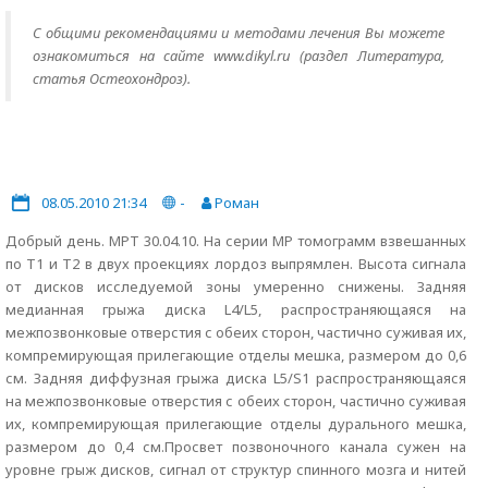
С общими рекомендациями и методами лечения Вы можете
ознакомиться на сайте www.dikyl.ru (раздел Литература,
статья Остеохондроз).
08.05.2010 21:34
-
Роман
Добрый день. МРТ 30.04.10. На серии МР томограмм взвешанных
по Т1 и Т2 в двух проекциях лордоз выпрямлен. Высота сигнала
от дисков исследуемой зоны умеренно снижены. Задняя
медианная грыжа диска L4/L5, распространяющаяся на
межпозвонковые отверстия с обеих сторон, частично суживая их,
компремирующая прилегающие отделы мешка, размером до 0,6
см. Задняя диффузная грыжа диска L5/S1 распространяющаяся
на межпозвонковые отверстия с обеих сторон, частично суживая
их, компремирующая прилегающие отделы дурального мешка,
размером до 0,4 см.Просвет позвоночного канала сужен на
уровне грыж дисков, сигнал от структур спинного мозга и нитей