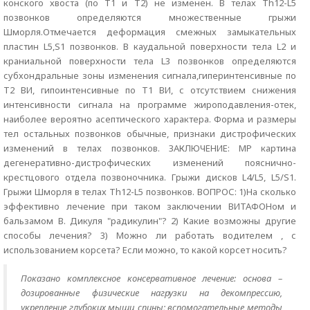
конского хвоста (по Т1 и Т2) не изменен. В телах Th12-L5
позвонков определяются множественные грыжи
Шморля.Отмечается деформация смежных замыкательных
пластин L5,S1 позвонков. В каудальной поверхности тела L2 и
краниальной поверхности тела L3 позвонков определяются
субхондральные зоны изменения сигнала,гиперинтенсивные по
Т2 ВИ, гипоинтенсивные по Т1 ВИ, с отсутствием снижения
интенсивности сигнала на программе жироподавления-отек,
наиболее вероятно асептического характера. Форма и размеры
тел остальных позвонков обычные, признаки дистрофических
изменений в телах позвонков. ЗАКЛЮЧЕНИЕ: МР картина
дегенеративно-дистрофических изменений пояснично-
крестцового отдела позвоночника. Грыжи дисков L4/L5, L5/S1.
Грыжи Шморля в телах Th12-L5 позвонков. ВОПРОС: 1)На сколько
эффективно лечение при таком заключении ВИТАФОНом и
бальзамом В. Дикуля "радикулин"? 2) Какие возможны другие
способы лечения? 3) Можно ли работать водителем , с
использованием корсета? Если можно, то какой корсет носить?
Показано комплексное консервативное лечение: основа –
дозированные физические нагрузки на декомпрессию,
укрепление глубоких мышц спины; вспомогательные методы