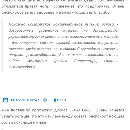
обезболивающие, но эффекта нет никакого, мало того начинает
отниматься правая нога. Посоветуйте что предпринять. Очень
беспокоюсь за его здоровье, не знаю что делать. Спасибо
Показано комплексное консервативное лечение: основа –
дозированные физические нагрузки на декомпрессию,
укрепление глубоких мышц спины; вспомогательные методы
– физиотерапия, массаж, иглорефлексотерапия, мануальная
терапия, медикаментозная терапия. С методами лечения и
общими рекомендациями Вы можете ознакомиться на
сайте www.dikyl.ru (раздел Литература, статья
Остеохондроз).
08.05.2010 06:47
-
Баян
мне поставили протрузию дисков L-3L-4 L4-L-5. Очень хочется
узнать больше что это как лечитьжду совета. беспокоит ноющая
боль в пояснице и ниже