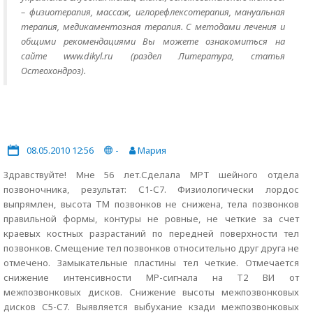
– физиотерапия, массаж, иглорефлексотерапия, мануальная
терапия, медикаментозная терапия. С методами лечения и
общими рекомендациями Вы можете ознакомиться на
сайте www.dikyl.ru (раздел Литература, статья
Остеохондроз).
08.05.2010 12:56
-
Мария
Здравствуйте! Мне 56 лет.Сделала МРТ шейного отдела
позвоночника, результат: С1-С7. Физиологически лордос
выпрямлен, высота ТМ позвонков не снижена, тела позвонков
правильной формы, контуры не ровные, не четкие за счет
краевых костных разрастаний по передней поверхности тел
позвонков. Смещение тел позвонков относительно друг друга не
отмечено. Замыкательные пластины тел четкие. Отмечается
снижение интенсивности МР-сигнала на Т2 ВИ от
межпозвонковых дисков. Снижение высоты межпозвонковых
дисков С5-С7. Выявляется выбухание кзади межпозвонковых