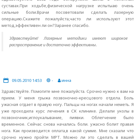
суставах.При ходьбе,физической нагрузке испытыаю очень
сильные боли.Врачи посоветовали сделать лазерную
операцию.Скажите пожалуйста,часто ли используют этот
метод,эффективен ли он?Заранее спасибо.
Здравствуйте! Лазерные методики имеют широкое
распространение и достаточно эффективны.
09.05.2010 14:53
-
инна
Здравствуйте. Помогите мне пожалуйста. Срочно нужно к вам на
прием. У меня грыжа позвоночно-кресцового отдела. Боль
ужасная отдает в правую ногу. Пальцы на ногах начали неметь. Я
уже проходила курс лечения в СК клинике. Делали уколы в
позвоночник,иглоукалывание, пиявки. Облегчение было
временное. Сейчас снова начались боли. ужасно болит правая
нога. Как производится оплата,в какой сумме. Мне сказали что
срочно нужно пройти МРТ. Можно ли это сделать в вашей