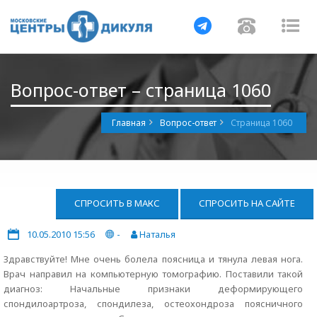
Навигация
Навигац
На
Вопрос-ответ – страница 1060
Главная
Вопрос-ответ
Страница 1060
СПРОСИТЬ В МАКС
СПРОСИТЬ НА САЙТЕ
10.05.2010 15:56
-
Наталья
Здравствуйте! Мне очень болела поясница и тянула левая нога.
Врач направил на компьютерную томографию. Поставили такой
диагноз: Начальные признаки деформирующего
спондилоартроза, спондилеза, остеохондроза поясничного