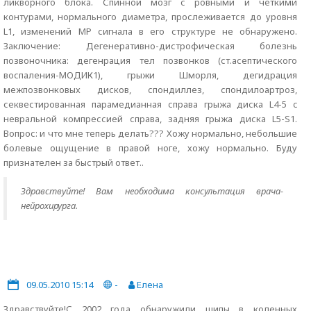
ликворного блока. Спинной мозг с ровными и четкими
контурами, нормального диаметра, прослеживается до уровня
L1, изменений МР сигнала в его структуре не обнаружено.
Заключение: Дегенеративно-дистрофическая болезнь
позвоночника: дегенрация тел позвонков (ст.асептического
воспаления-МОДИК1), грыжи Шморля, дегидрация
межпозвонковых дисков, спондиллез, спондилоартроз,
секвестированная парамедианная справа грыжа диска L4-5 c
невральной компрессией справа, задняя грыжа диска L5-S1.
Вопрос: и что мне теперь делать??? Хожу нормально, небольшие
болевые ощущение в правой ноге, хожу нормально. Буду
признателен за быстрый ответ..
Здравствуйте! Вам необходима консультация врача-
нейрохирурга.
09.05.2010 15:14
-
Елена
Здравствуйте!С 2002 года обнаружили шипы в коленных