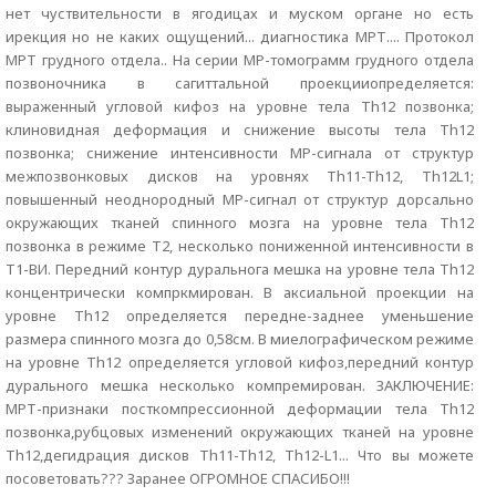
нет чуствительности в ягодицах и муском органе но есть
ирекция но не каких ощущений... диагностика МРТ.... Протокол
МРТ грудного отдела.. На серии МР-томограмм грудного отдела
позвоночника в сагиттальной проекцииопределяется:
выраженный угловой кифоз на уровне тела Th12 позвонка;
клиновидная деформация и снижение высоты тела Th12
позвонка; снижение интенсивности МР-сигнала от структур
межпозвонковых дисков на уровнях Th11-Th12, Th12L1;
повышенный неоднородный МР-сигнал от структур дорсально
окружающих тканей спинного мозга на уровне тела Th12
позвонка в режиме Т2, несколько пониженной интенсивности в
Т1-ВИ. Передний контур дуральнога мешка на уровне тела Th12
концентрически компркмирован. В аксиальной проекции на
уровне Th12 определяется передне-заднее уменьшение
размера спинного мозга до 0,58см. В миелографическом режиме
на уровне Th12 определяется угловой кифоз,передний контур
дурального мешка несколько компремирован. ЗАКЛЮЧЕНИЕ:
МРТ-признаки посткомпрессионной деформации тела Th12
позвонка,рубцовых изменений окружающих тканей на уровне
Th12,дегидрация дисков Th11-Th12, Th12-L1... Что вы можете
посоветовать??? Заранее ОГРОМНОЕ СПАСИБО!!!