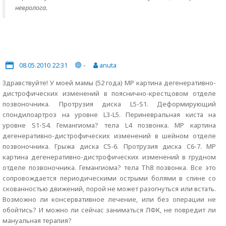
невролога.
08.05.2010 22:31
-
anuta
Здравствуйте! У моей мамы (52 года) МР картина дегенеративно-
дистрофических изменений в пояснично-крестцовом отделе
позвоночника. Протрузия диска L5-S1. Деформирующий
спондилоартроз на уровне L3-L5. Периневральная киста на
уровне S1-S4. Гемангиома? тела L4 позвонка. МР картина
дегенеративно-дистрофических изменений в шейном отделе
позвоночника. Грыжа диска C5-6. Протрузия диска C6-7. МР
картина дегенеративно-дистрофических изменений в грудном
отделе позвоночника. Гемангиома? тела Th8 позвонка. Все это
сопровождается периодическими острыми болями в спине со
скованностью движений, порой не может разогнуться или встать.
Возможно ли консервативное лечение, или без операции не
обойтись? И можно ли сейчас заниматься ЛФК, не повредит ли
мануальная терапия?