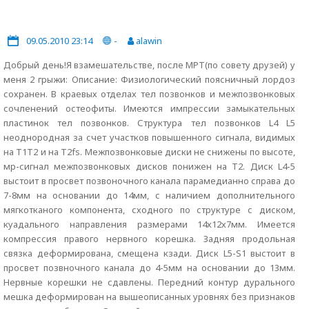
09.05.2010 23:14
-
alawin
Добрый день!Я взамешательстве, после МРТ(по совету друзей) у
меня 2 грыжи: Описание: Физиологический поясничный лордоз
сохранен. В краевых отделах тел позвонков и межпозвонковых
сочленений остеофиты. Имеются импрессии замыкательных
пластинок тел позвонков. Структура тел позвонков L4 L5
неоднородная за счет участков повышенного сигнала, видимых
на Т1Т2 и на Т2fs. Межпозвонковые диски не снижены по высоте,
мр-сигнал межпозвонковых дисков понижен на Т2. Диск L4-5
выстоит в просвет позвоночного канала парамедианно справа до
7-8мм на основании до 14мм, с наличием дополнительного
мягкотканого компонента, сходного по структуре с диском,
куадального направления размерами 14х12х7мм. Имеется
компрессия правого нервного корешка. Задняя продольная
связка деформирована, смещена кзади. Диск L5-S1 выстоит в
просвет позвночного канала до 4-5мм на основании до 13мм.
Нервные корешки не сдавлены. Передний контур дурального
мешка деформирован на вышеописанных уровнях без признаков