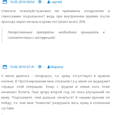
10.05.2010 09:56
-
сергей
Ответьте пожалуйста,можно ли принимать хондроитин и
глюкозамин подъязычно? ведь при внутреннем приёме после
прохода через печень в кровь поступает всего 25%
Лекарственные препараты необходимо принимать в
соответствии с инструкцией.
10.05.2010 07:41
-
Марина
У меня диагноз - генартроз, т.е. хрящ отсутствует в правом
колене. В Протезировании мне отказали,т.к.у меня не выдержит
сердце этой операции. Хожу с трудом и левая нога тоже
начинает болеть. Пью артру второй год, но пока улучшений не
вижу. Подскажите, чем дальше лечиться? К нашим врачам не
пойду, т.к. они мне "помогли" разрушить весь хрящ в коленном
суставе.