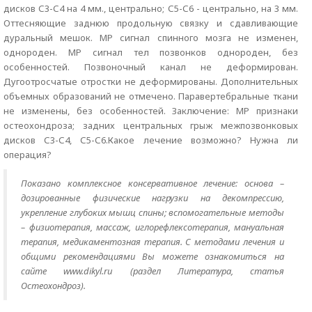
дисков С3-С4 на 4 мм., центрально; С5-С6 - центрально, на 3 мм.
Оттесняющие заднюю продольную связку и сдавливающие
дуральный мешок. МР сигнал спинного мозга не изменен,
однороден. МР сигнал тел позвонков однороден, без
особенностей. Позвоночный канал не деформирован.
Дугоотросчатые отростки не деформированы. Дополнительных
объемных образований не отмечено. Паравертебральные ткани
не изменены, без особенностей. Заключение: МР признаки
остеохондроза; задних центральных грыж межпозвонковых
дисков С3-С4, С5-С6.Какое лечение возможно? Нужна ли
операция?
Показано комплексное консервативное лечение: основа –
дозированные физические нагрузки на декомпрессию,
укрепление глубоких мышц спины; вспомогательные методы
– физиотерапия, массаж, иглорефлексотерапия, мануальная
терапия, медикаментозная терапия. С методами лечения и
общими рекомендациями Вы можете ознакомиться на
сайте www.dikyl.ru (раздел Литература, статья
Остеохондроз).