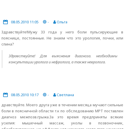
08.05.2010 11:05
-
Ольга
Здравствуйте!Мужу 33 года у него боли пульсирующие в
пояснице, постоянные. Не знаем что это урология, почки, или
спина?
Здравствуйте! Для выяснения диагноза. необходимы
консультации уролога и нефролога, а также невролога.
08.05.2010 10:17
-
Светлана
дравствуйте. Моего друга уже в течении месяца мучают сильные
боли в поясничной области т.к по обследованию МРТ поставлен
диагноз межпозв.грыжа.За это время предприняты всякие
усилия: мышечный массаж, уколы в позвоночник,