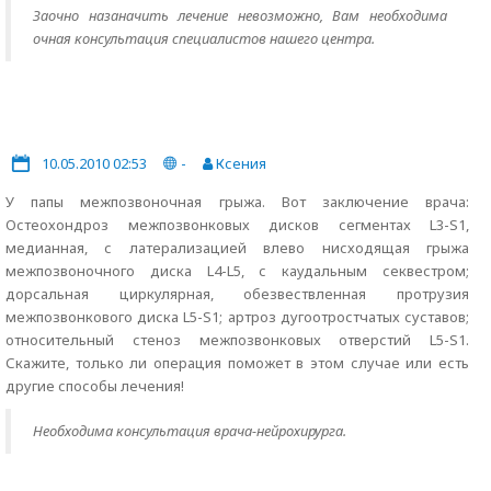
Заочно назаначить лечение невозможно, Вам необходима
очная консультация специалистов нашего центра.
10.05.2010 02:53
-
Ксения
У папы межпозвоночная грыжа. Вот заключение врача:
Остеохондроз межпозвонковых дисков сегментах L3-S1,
медианная, с латерализацией влево нисходящая грыжа
межпозвоночного диска L4-L5, с каудальным секвестром;
дорсальная циркулярная, обезвествленная протрузия
межпозвонкового диска L5-S1; артроз дугоотростчатых суставов;
относительный стеноз межпозвонковых отверстий L5-S1.
Скажите, только ли операция поможет в этом случае или есть
другие способы лечения!
Необходима консультация врача-нейрохирурга.