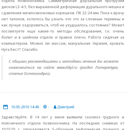
отдела позвоночника. Симметричная дорзальная протрузия
дисков L3-4-5, без выраженной деформации дурального мешка и
сдавления межпозвонковых корешков. ПК 22-24 мм. Пока к врачу
нет талонов, хотелось бы узнать что это за сложные термины и
как лучше оздоровиться, чтоб не ухудшалось состояние? Может
посоветуете еще какие-то методы обследования, т.к. очень
болит и в шейном отделе и правое плечо. Работа сидячая за
компьютером. Можно ли массаж, мануальная терапия, кровать
Нуга Бест? Спасибо.
С общими рекомендациями и методами лечения Вы можете
ознакомиться на сайте www.dikyl.ru (раздел Литература,
статья Остеохондроз).
10.05.2010 14:49
-
Дмитрий
Здравствуйте. В 14 лет у меня выявили сколиоз грудного и
поясничного отдела позвоночника. На последних снимках от
10.07.03 г. определяется S-образная деформация грудного и