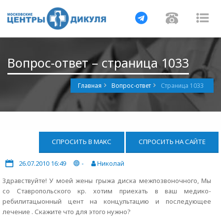
Навигация
Навигац
На
Вопрос-ответ – страница 1033
Главная
Вопрос-ответ
Страница 1033
СПРОСИТЬ В МАКС
СПРОСИТЬ НА САЙТЕ
26.07.2010 16:49
-
Николай
Здравствуйте! У моей жены грыжа диска межпозвоночного, Мы
со Ставропольского кр. хотим приехать в ваш медико-
ребилитацыонный цент на концультацию и последующее
лечение . Скажите что для этого нужно?