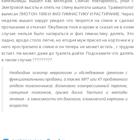
капельницы. Вышел как молодой. Сейчас повтарилось, упал с
2метровой высоты и опять на спину вылезла шишка. Травматолог
выписал ЛИОТОН-1000 И ФИЗ ГИМНАСТИКУ И РАСТИРАНИЕ. Через
неделю вышел хирург увидел что творится на спине и сделал
протыкание и откачал 70кубиков гноя и крови и сказал не в коем
случае нельзя было натираться и физ гимнастику делять. Это
ладно, вроде столо легче, но егодня муж присел на корточки и у
него прострелило в спине и он теперь не может встать , с трудом
встает. Не может даже до туалета дойти. Подскажите что делять
в таком случае.?????????
Необходим осмотр неврологом и обследование (рентген с
функциональными пробами, а также МРТ или КТ проблемного
отдела позвоночника). Возможно: компрессионный перелом,
смещение позвонков, грыжа диска. Тактика и методы
лечения - в зависимости от диагноза, клинической картины и
возраста.