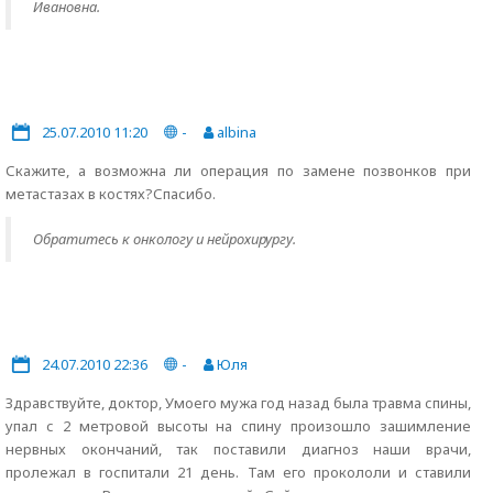
Ивановна.
25.07.2010 11:20
-
albina
Скажите, а возможна ли операция по замене позвонков при
метастазах в костях?Спасибо.
Обратитесь к онкологу и нейрохирургу.
24.07.2010 22:36
-
Юля
Здравствуйте, доктор, Умоего мужа год назад была травма спины,
упал с 2 метровой высоты на спину произошло зашимление
нервных окончаний, так поставили диагноз наши врачи,
пролежал в госпитали 21 день. Там его прокололи и ставили