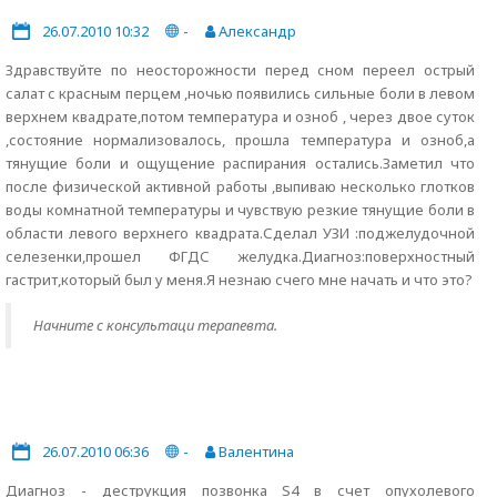
26.07.2010 10:32
-
Александр
Здравствуйте по неосторожности перед сном переел острый
салат с красным перцем ,ночью появились сильные боли в левом
верхнем квадрате,потом температура и озноб , через двое суток
,состояние нормализовалось, прошла температура и озноб,а
тянущие боли и ощущение распирания остались.Заметил что
после физической активной работы ,выпиваю несколько глотков
воды комнатной температуры и чувствую резкие тянущие боли в
области левого верхнего квадрата.Сделал УЗИ :поджелудочной
селезенки,прошел ФГДС желудка.Диагноз:поверхностный
гастрит,который был у меня.Я незнаю счего мне начать и что это?
Начните с консультаци терапевта.
26.07.2010 06:36
-
Валентина
Диагноз - деструкция позвонка S4 в счет опухолевого