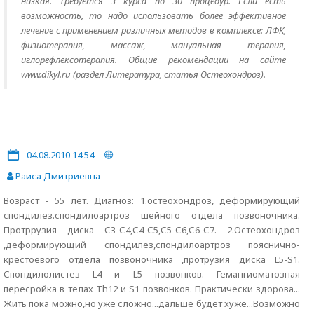
низкая. Требуется 3 курса по 30 процедур. Если есть
возможность, то надо использовать более эффективное
лечение с применением различных методов в комплексе: ЛФК,
физиотерапия, массаж, мануальная терапия,
иглорефлексотерапия. Общие рекомендации на сайте
www.dikyl.ru (раздел Литература, статья Остеохондроз).
04.08.2010 14:54
-
Раиса Дмитриевна
Возраст - 55 лет. Диагноз: 1.остеохондроз, деформирующий
спондилез.спондилоартроз шейного отдела позвоночника.
Протррузия диска С3-С4,С4-С5,С5-С6,С6-С7. 2.Остеохондроз
,деформирующий спондилез,спондилоартроз пояснично-
крестоевого отдела позвоночника ,протрузия диска L5-S1.
Спондилолистез L4 и L5 позвонков. Гемангиоматозная
пересройка в телах Th12 и S1 позвонков. Практически здорова...
Жить пока можно,но уже сложно...дальше будет хуже...Возможно