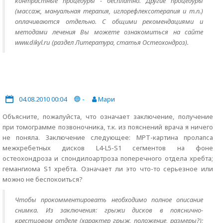
контрастные процедуры - бесплатно. Другие процедуры
(массаж, мануальная терапия, иглорефлексотерапия и т.п.)
оплачиваются отдельно. С общими рекомендациями и
методами лечения Вы можете ознакомиться на сайте
www.dikyl.ru (раздел Литература, статья Остеохондроз).
04.08.2010 00:04
-
Мари
Объясните, пожалуйста, что означает заключение, получение
при томограмме позвоночника, т.к. из пояснений врача я ничего
не поняла. Заключение следующее: МРТ-картина пролапса
межхребетных дисков L4-L5-S1 сегментов на фоне
остеохондроза и спондилоартроза поперечного отдела хребта;
гемангиома S1 хребта. Означает ли это что-то серьезное или
можно не беспокоиться?
Чтобы прокомментировать необходимо полное описание
снимка. Из заключения: грыжи дисков в пояснично-
крестцовом отделе (характер грыж, положение, размеры?);