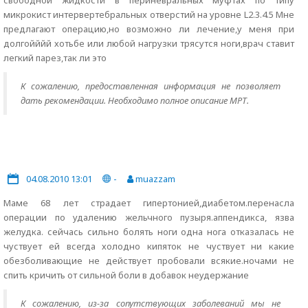
свободной жидкости в периневральных муфтах по типу
микрокист интервертебральных отверстий на уровне L2.3.4.5 Мне
предлагают операцию,но возможно ли лечение,у меня при
долгойййй хотьбе или любой нагрузки трясутся ноги,врач ставит
легкий парез,так ли это
К сожалению, предоставленная информация не позволяет
дать рекомендации. Необходимо полное описание МРТ.
04.08.2010 13:01
-
muazzam
Маме 68 лет страдает гипертонией,диабетом.перенасла
операции по удалению жельчного пузыря.аппендикса, язва
желудка. сейчась сильно болять ноги одна нога отказалась не
чуствует ей всегда холодно кипяток не чуствует ни какие
обезболивающие не действует пробовали всякие.ночами не
спить кричить от сильной боли в добавок неудержание
К сожалению, из-за сопутствующих заболеваний мы не