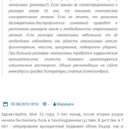
гемагиома (размеры?). Если грыжи не секвестрированные и
размеры менее 10 мм, то показано комплексное
консервативное лечение. Если не лечить, то развитие
дегенеративно-дистрофических изменений приведет к
увеличению размеров грыж и необходимости оперативного
лечения. Если размеры гемангиомы небольшие, то её
необходимо наблюдать (на область гемангиомы нельзя:
физиотерапию, массаж, прогревание, подвергать ударам).
При больших размерах гемангиомы требуется хирургическое
вмешательство (полость позвонка цементируется
специальным раствором). Общие рекомендации на сайте
www.dikyl.ru (раздел Литература, статья Остеохондроз).
03.08.2010 19:53
-
Маришка
Здравствуйте. Мне 32 года, 5 лет назад, после вторых родов
начала беспокоить боль в тазобедренном суставе. В детстве, в 7
лет - оперировали: врожденный подвывих обоих бедер. как и