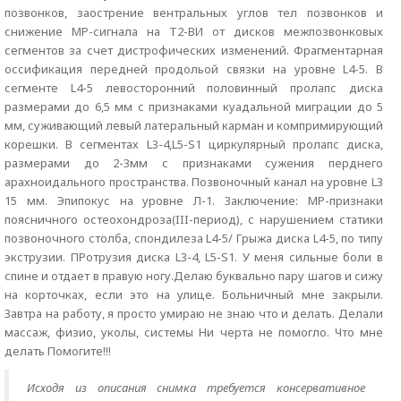
позвонков, заострение вентральных углов тел позвонков и
снижение МР-сигнала на Т2-ВИ от дисков межпозвонковых
сегментов за счет дистрофических изменений. Фрагментарная
оссификация передней продольой связки на уровне L4-5. В
сегменте L4-5 левосторонний половинный пролапс диска
размерами до 6,5 мм с признаками куадальной миграции до 5
мм, суживающий левый латеральный карман и компримирующий
корешки. В сегментах L3-4,L5-S1 циркулярный пролапс диска,
размерами до 2-3мм с признаками сужения перднего
арахноидального пространства. Позвоночный канал на уровне L3
15 мм. Эпипокус на уровне Л-1. Заключение: МР-признаки
поясничного остеохондроза(III-период), с нарушением статики
позвоночного столба, спондилеза L4-5/ Грыжа диска L4-5, по типу
экструзии. ПРотрузия диска L3-4, L5-S1. У меня сильные боли в
спине и отдает в правую ногу.Делаю буквально пару шагов и сижу
на корточках, если это на улице. Больничный мне закрыли.
Завтра на работу, я просто умираю не знаю что и делать. Делали
массаж, физио, уколы, системы Ни черта не помогло. Что мне
делать Помогите!!!
Исходя из описания снимка требуется консервативное