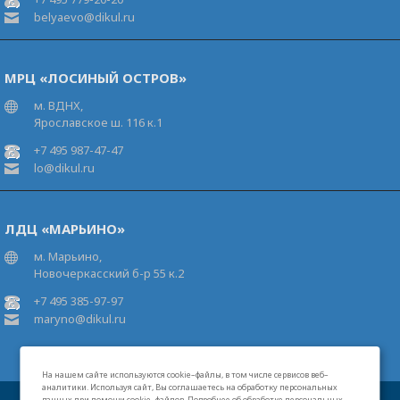
belyaevo@dikul.ru
МРЦ «ЛОСИНЫЙ ОСТРОВ»
м. ВДНХ,
Ярославское ш. 116 к.1
+7 495 987-47-47
lo@dikul.ru
ЛДЦ «МАРЬИНО»
м. Марьино,
Новочеркасский б-р 55 к.2
+7 495 385-97-97
maryno@dikul.ru
На нашем сайте используются cookie–файлы, в том числе сервисов веб–
аналитики. Используя сайт, Вы соглашаетесь на обработку персональных
данных при помощи cookie–файлов. Подробнее об обработке персональных