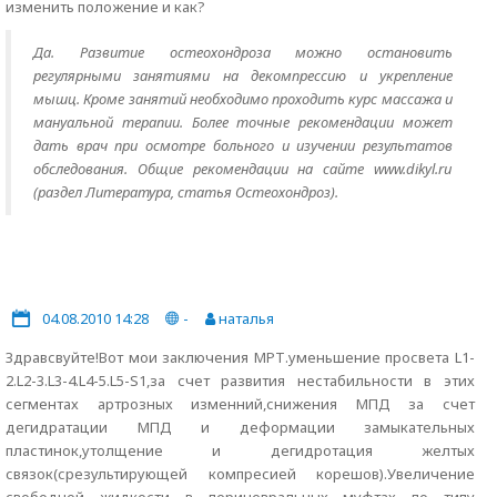
изменить положение и как?
Да. Развитие остеохондроза можно остановить
регулярными занятиями на декомпрессию и укрепление
мышц. Кроме занятий необходимо проходить курс массажа и
мануальной терапии. Более точные рекомендации может
дать врач при осмотре больного и изучении результатов
обследования. Общие рекомендации на сайте www.dikyl.ru
(раздел Литература, статья Остеохондроз).
04.08.2010 14:28
-
наталья
Здравсвуйте!Вот мои заключения МРТ.уменьшение просвета L1-
2.L2-3.L3-4.L4-5.L5-S1,за счет развития нестабильности в этих
сегментах артрозных изменний,снижения МПД за счет
дегидратации МПД и деформации замыкательных
пластинок,утолщение и дегидротация желтых
связок(срезультирующей компресией корешов).Увеличение