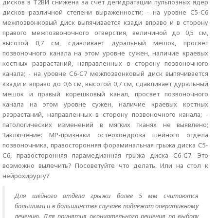
дисков в Т2ВИ снижена за счет дегидратации пульпозных ядер
дисков различной степени выраженности; - на уровне С5-С6
межпозвонковый диск выпячивается кзади вправо и в сторону
правого межпозвоночного отверстия, величиной до 0,5 см,
высотой 0,7 см, сдавливает дуральный мешок, просвет
позвоночного канала на этом уровне сужен, наличие краевых
костных разрастаний, направленных в сторону позвоночного
канала; - на уровне С6-С7 межпозвонковый диск выпячивается
кзади и вправо до 0,6 см, высотой 0,7 см, сдавливает дуральный
мешок и правый корешковый канал, просвет позвоночного
канала на этом уровне сужен, наличие краевых костных
разрастаний, направленных в сторону позвоночного канала; -
патологических изменений в мягких тканях не выявлено;
Заключение: МР-признаки остеохондроза шейного отдела
позвоночника, правосторонняя фораминальная грыжа диска С5-
С6, правосторонняя парамедианная грыжа диска С6-С7. Это
возможно вылечить? Посоветуйте что делать. Или на стол к
нейрохирургу?
Для шейного отдела грыжи более 5 мм считаются
большими и в большинстве случаев подлежат оперативному
лечению. Для принятия окончательного решения по выбору