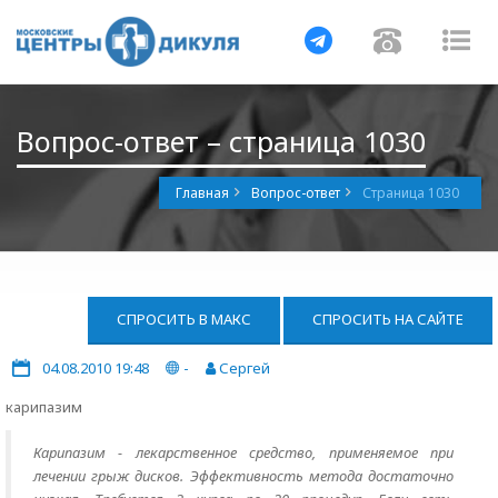
Навигация
Навигац
На
Вопрос-ответ – страница 1030
Главная
Вопрос-ответ
Страница 1030
СПРОСИТЬ В МАКС
СПРОСИТЬ НА САЙТЕ
04.08.2010 19:48
-
Сергей
карипазим
Карипазим - лекарственное средство, применяемое при
лечении грыж дисков. Эффективность метода достаточно