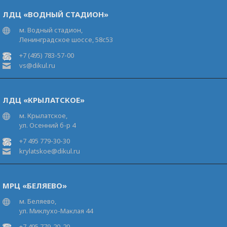
ЛДЦ «ВОДНЫЙ СТАДИОН»
м. Водный стадион,
Ленинградское шоссе, 58с53
+7 (495) 783-57-00
vs@dikul.ru
ЛДЦ «КРЫЛАТСКОЕ»
м. Крылатское,
ул. Осенний б-р 4
+7 495 779-30-30
krylatskoe@dikul.ru
МРЦ «БЕЛЯЕВО»
м. Беляево,
ул. Миклухо-Маклая 44
+7 495 779-20-20