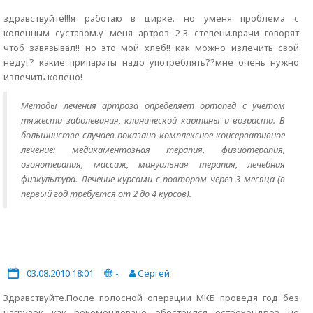
здравствуйте!!!я работаю в цирке. но уменя проблема с
коленным суставом.у меня артроз 2-3 степени.врачи говорят
чтоб завязывал!! но это мой хлеб!! как можно излечить свой
недуг? какие припараты надо употреблять??мне очень нужно
излечить колено!
Методы лечения артроза определяет ортопед с учетом
тяжести заболевания, клинической картины и возраста. В
большинстве случаев показано комплексное консервативное
лечение: медикаментозная терапия, физиотерапия,
озонотерапия, массаж, мануальная терапия, лечебная
физкультура. Лечение курсами с повтором через 3 месяца (в
первый год требуется от 2 до 4 курсов).
03.08.2010 18:01
-
Сергей
Здравствуйте.После полосной операции МКБ проведя год без
нагрузок как рекомендовано обострился остеохондроз не