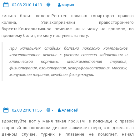
02.08.2010 14:19
-
мария
сильно болит колено.Рентген показал гонартороз правого
колена, Узи:эхопризнаки правостороннего
бурсита.Консервативное лечение ни к чему не привело, по
прежнему болит, не могу наступить на ногу.
При начальных стадиях болезни показано комплексное
консервативное лечение с учетом степени заболевания и
клинической картины: медикаментозная терапия,
физиотерапия, озонотерапия, иглорефлексотерапия, массаж,
мануальная терапия, лечебная физкультура.
02.08.2010 11:55
-
Алексей
здраствуйте вот у меня такая про,KTVF в пояснице с правой
стороный позвоночным диском зажимает нерв, что джелать в
данном случае, турник и плавание не помогает, начал