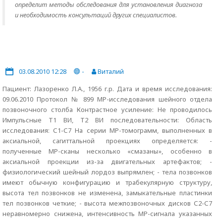
определит методы обследования для установления диагноза
и необходимость консультаций других специалистов.
03.08.2010 12:28
-
Виталий
Пациент: Лазоренко Л.А., 1956 г.р. Дата и время исследования:
09.06.2010 Протокол № 899 МР-исследования шейного отдела
позвоночного столба Контрастное усиление: Не проводилось
Импульсные Т1 ВИ, Т2 ВИ последовательности: Область
исследования: С1-С7 На серии МР-томограмм, выполненных в
аксиальной, сагиттальной проекциях определяется: -
полученные МР-сканы несколько «смазаны», особенно в
аксиальной проекции из-за двигательных артефактов; -
физиологический шейный лордоз выпрямлен; - тела позвонков
имеют обычную конфигурацию и трабекулярную структуру,
высота тел позвонков не изменена, замыкательные пластинки
тел позвонков четкие; - высота межпозвоночных дисков С2-С7
неравномерно снижена, интенсивность МР-сигнала указанных