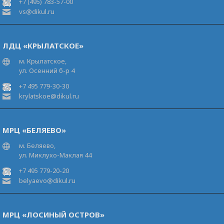
+7 (495) 783-57-00
vs@dikul.ru
ЛДЦ «КРЫЛАТСКОЕ»
м. Крылатское,
ул. Осенний б-р 4
+7 495 779-30-30
krylatskoe@dikul.ru
МРЦ «БЕЛЯЕВО»
м. Беляево,
ул. Миклухо-Маклая 44
+7 495 779-20-20
belyaevo@dikul.ru
МРЦ «ЛОСИНЫЙ ОСТРОВ»