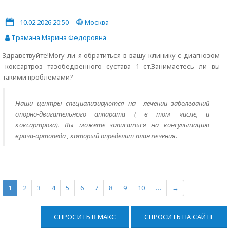
10.02.2026 20:50
Москва
Трамана Марина Федоровна
Здравствуйте!Могу ли я обратиться в вашу клинику с диагнозом
-коксартроз тазобедренного сустава 1 ст.Занимаетесь ли вы
такими проблемами?
Наши центры специализируются на лечении заболеваний
опорно-двигательного аппарата ( в том числе, и
коксартроза). Вы можете записаться на консультацию
врача-ортопеда , который определит план лечения.
1
2
3
4
5
6
7
8
9
10
…
→
СПРОСИТЬ В МАКС
СПРОСИТЬ НА САЙТЕ