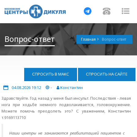
Навигация
Навигац
На
Вопрос-ответ
Главная
Вопрос-ответ
СПРОСИТЬ В МАКС
СПРОСИТЬ НА САЙТЕ
04.08.2026 19:12
-
Константин
Здравствуйте. Год назад у меня был инсульт. Последствия - левая
нога при ходьбе немного подволакивается, головокружение.
Можете помочь преодолеть это? С уважением, Константин
т.9169113710
Наши центры не занимаются реабилитацией пациентов с