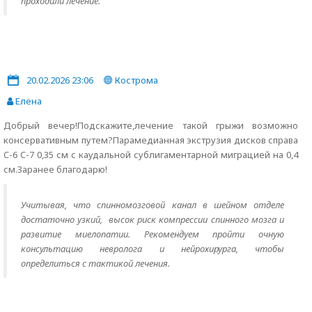
проходили лечение.
20.02.2026 23:06
Кострома
Елена
Добрый вечер!Подскажите,лечение такой грыжи возможно
консервативным путем?Парамедианная экструзия дисков справа
C-6 C-7 0,35 см с каудальной сублигаментарной миграцией на 0,4
см.Заранее благодарю!
Учитывая, что спинномозговой канал в шейном отделе
достаточно узкий, высок риск компрессии спинного мозга и
развитие миелопатии. Рекомендуем пройти очную
консультацию невролога и нейрохирурга, чтобы
определиться с тактикой лечения.