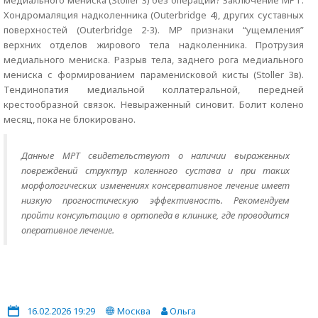
медиального мениска (Stoller 3) без операции? Заключение МРТ:
Хондромаляция надколенника (Outerbridge 4), других суставных
поверхностей (Outerbridge 2-3). МР признаки “ущемления”
верхних отделов жирового тела надколенника. Протрузия
медиального мениска. Разрыв тела, заднего рога медиального
мениска с формированием параменисковой кисты (Stoller 3в).
Тендинопатия медиальной коллатеральной, передней
крестообразной связок. Невыраженный синовит. Болит колено
месяц, пока не блокировано.
Данные МРТ свидетельствуют о наличии выраженных
повреждений структур коленного сустава и при таких
морфологических изменениях консервативное лечение имеет
низкую прогностическую эффективность. Рекомендуем
пройти консультацию в ортопеда в клинике, где проводится
оперативное лечение.
16.02.2026 19:29
Москва
Ольга