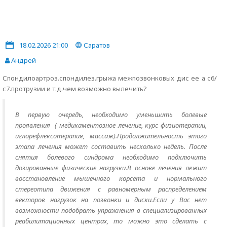
18.02.2026 21:00
Саратов
Андрей
Спондилоартроз.спондилез.грыжа межпозвонковых дис ее а с6/
с7.протрузии и т.д.чем возможно вылечить?
В первую очередь, необходимо уменьшить болевые
проявления ( медикаментозное лечение, курс физиотерапии,
иглорефлексотерапия, массаж).Продолжительность этого
этапа лечения может составить несколько недель. После
снятия болевого синдрома необходимо подключить
дозированные физические нагрузки.В основе лечения лежит
восстановление мышечного корсета и нормального
стереотипа движения с равномерным распределением
векторов нагрузок на позвонки и диски.Если у Вас нет
возможности подобрать упражнения в специализированных
реабилитационных центрах, то можно это сделать с