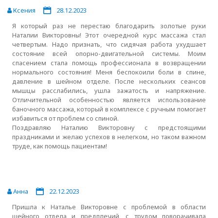
Ксения
28.12.2023
Я который раз не перестаю благодарить золотые руки
Наталии Викторовны! Этот очередной курс массажа стал
четвертым. Надо признать, что сидячая работа ухудшает
состояние всей опорно-двигательной системы. Моим
спасением стала помощь профессионала в возвращении
нормального состояния! Меня беспокоили боли в спине,
давление в шейном отделе. После нескольких сеансов
мышцы расслабились, ушла зажатость и напряжение.
Отличительной особенностью является использование
баночного массажа, который в комплексе с ручным помогает
избавиться от проблем со спиной.
Поздравляю Наталию Викторовну с предстоящими
праздниками и желаю успехов в нелегком, но таком важном
труде, как помощь пациентам!
Анна
22.12.2023
Пришла к Наталье Викторовне с проблемой в области
шейного отдела и предплечий, с трудом поворачивала