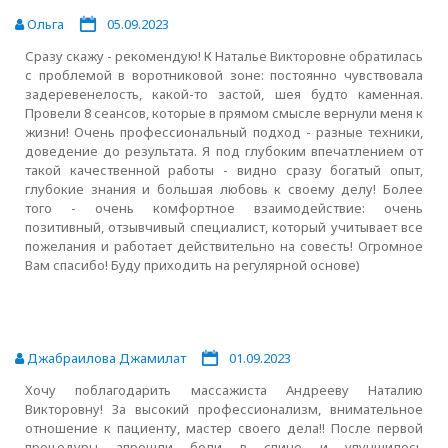
Ольга
05.09.2023
Сразу скажу - рекомендую! К Наталье Викторовне обратилась
с проблемой в воротниковой зоне: постоянно чувствовала
задеревенелость, какой-то застой, шея будто каменная.
Провели 8 сеансов, которые в прямом смысле вернули меня к
жизни! Очень профессиональный подход - разные техники,
доведение до результата. Я под глубоким впечатлением от
такой качественной работы - видно сразу богатый опыт,
глубокие знания и большая любовь к своему делу! Более
того - очень комфортное взаимодействие: очень
позитивный, отзывчивый специалист, который учитывает все
пожелания и работает действительно на совесть! Огромное
Вам спасибо! Буду приходить на регулярной основе)
Джабраилова Джамилат
01.09.2023
Хочу поблагодарить массажиста Андрееву Наталию
Викторовну! За высокий профессионализм, внимательное
отношение к пациенту, мастер своего дела!! После первой
процедуры апрошли боли в спине и улучшилось