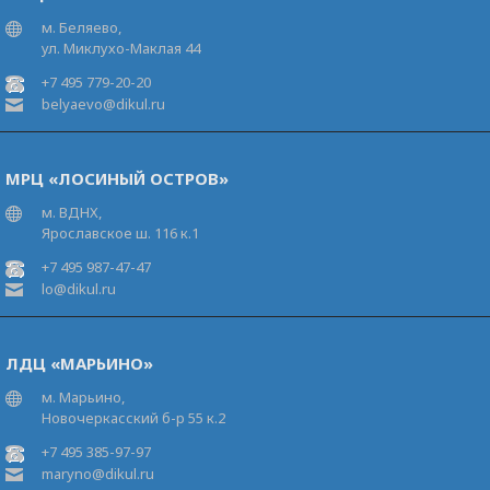
м. Беляево,
ул. Миклухо-Маклая 44
+7 495 779-20-20
belyaevo@dikul.ru
МРЦ «ЛОСИНЫЙ ОСТРОВ»
м. ВДНХ,
Ярославское ш. 116 к.1
+7 495 987-47-47
lo@dikul.ru
ЛДЦ «МАРЬИНО»
м. Марьино,
Новочеркасский б-р 55 к.2
+7 495 385-97-97
maryno@dikul.ru